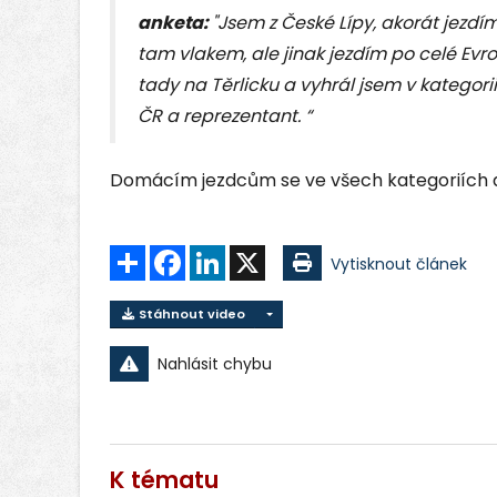
anketa:
"Jsem z České Lípy, akorát jezd
tam vlakem, ale jinak jezdím po celé Ev
tady na Těrlicku a vyhrál jsem v kategori
ČR a reprezentant. “
Domácím jezdcům se ve všech kategoriích da
Sdílet
Facebook
LinkedIn
X
Vytisknout článek
Stáhnout video
Nahlásit chybu
K tématu