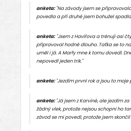
anketa:
"Na závody jsem se připravovala 
povedla a při druhé jsem bohužel spadla,
anketa:
"Jsem z Havířova a trénuji asi čt
připravoval hodně dlouho. Taťka se to nau
uměl i já. A Marfy mne k tomu dovedl. Dne
nepovedl jeden trik."
anketa:
"Jezdím první rok a jsou to moje 
anketa:
"Já jsem z Karviné, ale jezdím z
žádný vlek, protože nejsou schopni ho tam 
závod se mi povedl, protože jsem skončil 