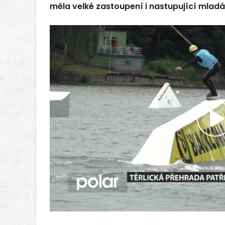
měla velké zastoupení i nastupující mlad
P
v