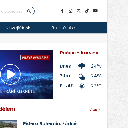
Novojičínsko
Bruntálsko
Počasí - Karviná
Dnes
24°C
Zítra
24°C
Přehrát
Pozítří
27°C
video
dělení
více
Ridera Bohemia: žádné