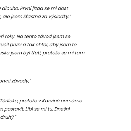
dlouho. První jízda se mi dost
 ale jsem šťastná za výsledky.”
yři roky. Na tento závod jsem se
čil první a tak chtěl, aby jsem to
ska jsem byl třetí, protože se mi tam
první závody,"
a Těrlicko, protože v Karviné nemáme
postavit. Líbí se mi tu. Dnešní
druhý."