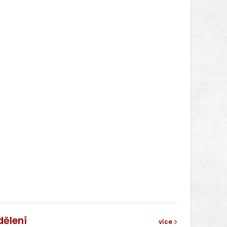
dělení
více