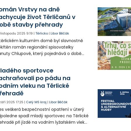
omán Vrstvy na dně
0
achycuje život Těrličanů v
obě stavby přehrady
. listopadu 2025
9:19
|
Těrlicko
|
Libor Běčák
těrlickém kulturním domě byl slavnostně
křtěn román regionální spisovatelky
nuty Chlupové, který pojednává o době
lem vzniku přehrady.
ladého sportovce
achraňovali po pádu na
odním vleku na Těrlické
řehradě
 září 2025
17:25
|
Celý MS kraj
|
Libor Běčák
es veškerá bezpečnostní opatření v úterý
poledne spadl mladý sportovec na Těrlické
ehradě při jízdě na vodním lyžařském vleku
k nešťastně, že si způsobil chvilkovou ztrátu