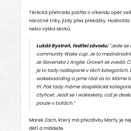
Těrlická přehrada patřila o víkendu opět ve
náročné triky, jízdy přes překážky. Hodnotila
nebo výška skoků.
Lukáš Bystroň, ředitel závodu:
"Jede se 
community Wake cup. Je to mezinárodní 
ze Slovenska z Anglie. Úroveň se zvedá.
je to tady našlapané v těch kategoriích.
wakeboarding a jsme rádi za to. Máme tad
tři. Pak tady máme dospělácké kategorie.
čtyřicet. Jezdí se i wakeskety, což je des
pouze v botách.”
Marek Zach, který má přezdívku Marfy, je ne
dětí a mládeže.