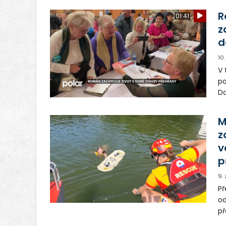
R
01:41
z
d
10
V 
po
Da
ko
M
z
v
p
9.
Př
od
př
ta