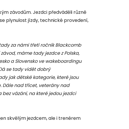
lkým závodům. Jezdci předváděli různě
 se plynulost jízdy, technické provedení,
tady za námi třetí ročník Blackcomb
závod, máme tady jezdce z Polska,
 Česko a Slovensko ve wakeboardingu
 Dá se tady vidět dobrý
y jak dětské kategorie, které jsou
 Dále nad třicet, veterány nad
ka bez vázání, na které jedou jezdci
jen skvělým jezdcem, ale i trenérem