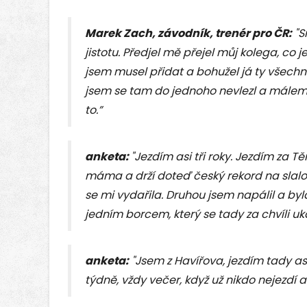
Marek Zach, závodník, trenér pro ČR:
"S
jistotu. Předjel mě přejel můj kolega, co j
jsem musel přidat a bohužel já ty všechny 
jsem se tam do jednoho nevlezl a málem j
to.”
anketa:
"Jezdím asi tři roky. Jezdím za T
máma a drží doteď český rekord na slalom
se mi vydařila. Druhou jsem napálil a byl
jedním borcem, který se tady za chvíli uk
anketa:
"Jsem z Havířova, jezdím tady asi
týdně, vždy večer, když už nikdo nejezdí a 