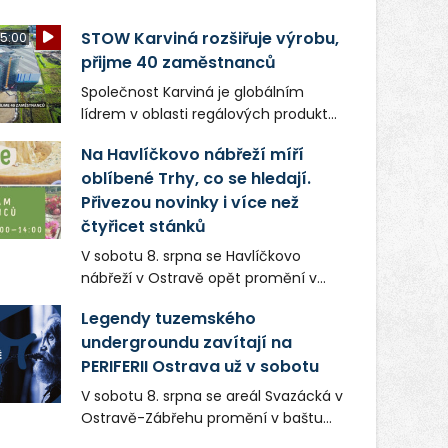
STOW Karviná rozšiřuje výrobu,
5:00
přijme 40 zaměstnanců
Společnost Karviná je globálním
lídrem v oblasti regálových produktů
a systémů, stabilním
Na Havlíčkovo nábřeží míří
zaměstnavatelem na Karvinsku a
oblíbené Trhy, co se hledají.
firmou s obrovským potenciálem.
Přivezou novinky i více než
čtyřicet stánků
V sobotu 8. srpna se Havlíčkovo
nábřeží v Ostravě opět promění v
místo plné vůní, chutí a poctivých
Legendy tuzemského
lokálních výrobků. Trhy, co se hledají
undergroundu zavítají na
tentokrát nabídnou více než čtyřicet
PERIFERII Ostrava už v sobotu
pečlivě vybraných stánků s kvalitní
gastronomií, farmářskými produkty,
V sobotu 8. srpna se areál Svazácká v
designem i řemeslnou tvorbou.
Ostravě-Zábřehu promění v baštu
Návštěvníci se mohou těšit nejen na
undergroundové a alternativní