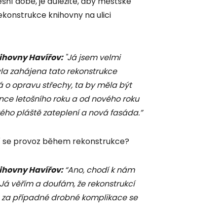
šní době, je důležité, aby městské
ekonstrukce knihovny na ulici
ihovny Havířov:
"Já jsem velmi
yla zahájena tato rekonstrukce
 o opravu střechy, ta by měla být
ce letošního roku a od nového roku
ého pláště zateplení a nová fasáda.”
í se provoz během rekonstrukce?
ihovny Havířov:
“Ano, chodí k nám
. Já věřím a doufám, že rekonstrukcí
 za případné drobné komplikace se