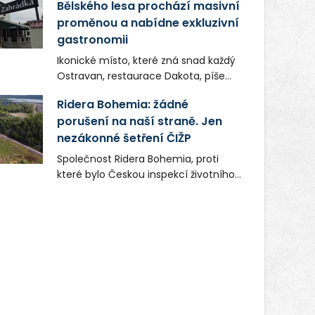
Bělského lesa prochází masivní
proměnou a nabídne exkluzivní
gastronomii
Ikonické místo, které zná snad každý
Ostravan, restaurace Dakota, píše
novou kapitolu. Silná mateřská
Ridera Bohemia: žádné
společnost Dang Investment Group
porušení na naší straně. Jen
s.r.o. investuje do projektu přes 50
nezákonné šetření ČIŽP
milionů korun. Cílem je přinést
Ostravě dva špičkové gastronomické
Společnost Ridera Bohemia, proti
koncepty, které v regionu dosud
které bylo Českou inspekcí životního
chyběly, luxusní středomořskou
prostředí (ČIŽP) čtyři roky vedeno
kuchyni a autentickou asijskou
vykonstruované řízení, při realizaci
gastronomii.
OVS na heřmanické haldě
postupovala v souladu se zákonem a
zadáním státního podniku DIAMO a v
této souvislosti nelze hovořit o
žádném odpadu. Ridera od počátku
označovala řízení ČIŽP za nezákonné
a domáhala se práva na spravedlivý