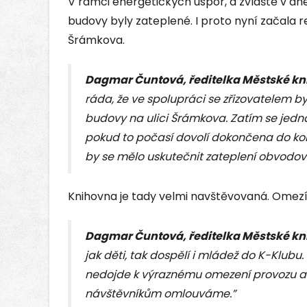
V rámci energetických úspor, a zvláště v dne
budovy byly zateplené. I proto nyní začala r
Šrámkova.
Dagmar Čuntová, ředitelka Městské kn
ráda, že ve spolupráci se zřizovatelem b
budovy na ulici Šrámkova. Zatím se jedná
pokud to počasí dovolí dokončena do kon
by se mělo uskutečnit zateplení obvodov
Knihovna je tady velmi navštěvovaná. Omez
Dagmar Čuntová, ředitelka Městské kn
jak děti, tak dospělí i mládež do K-Klubu
nedojde k výraznému omezení provozu a
návštěvníkům omlouváme.”