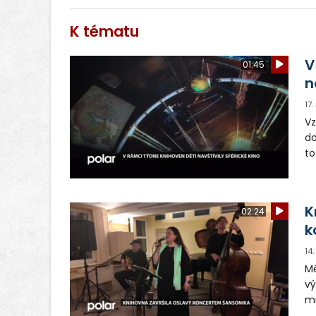
K tématu
V
01:45
n
17.
Vz
do
to
to
K
02:24
k
14
Mě
vý
mn
od