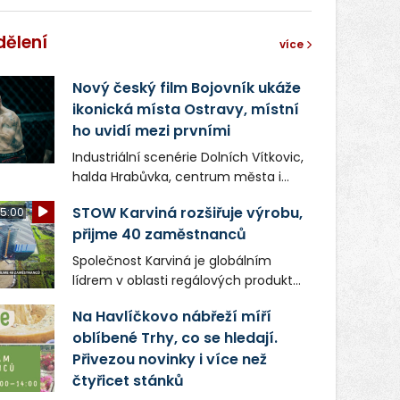
dělení
více
Nový český film Bojovník ukáže
ikonická místa Ostravy, místní
ho uvidí mezi prvními
Industriální scenérie Dolních Vítkovic,
halda Hrabůvka, centrum města i
další ikonická místa Ostravy se objeví
STOW Karviná rozšiřuje výrobu,
5:00
v novém filmu Bojovník, který vstoupí
přijme 40 zaměstnanců
do kin už 13. srpna. Režiséři Vojtěch
Frič a Tomáš Dianiška si
Společnost Karviná je globálním
moravskoslezskou metropoli
lídrem v oblasti regálových produktů
nevybrali náhodou – její syrová
a systémů, stabilním
atmosféra se stala přirozenou
Na Havlíčkovo nábřeží míří
zaměstnavatelem na Karvinsku a
součástí příběhu bývalého
oblíbené Trhy, co se hledají.
firmou s obrovským potenciálem.
boxerského šampiona Hoffa (Milan
Přivezou novinky i více než
Ondrík), jenž se po letech vrací do
čtyřicet stánků
světa vrcholových zápasů, tentokrát