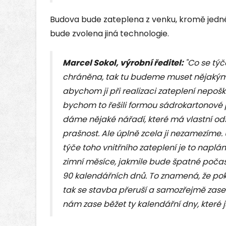
Budova bude zateplena z venku, kromě jedn
bude zvolena jiná technologie.
Marcel Sokol, výrobní ředitel:
"Co se týč
chráněna, tak tu budeme muset nějakým
abychom ji při realizaci zateplení nepošk
bychom to řešili formou sádrokartonové 
dáme nějaké nářadí, které má vlastní od
prašnost. Ale úplně zcela ji nezamezíme.
týče toho vnitřního zateplení je to napl
zimní měsíce, jakmile bude špatné počas
90 kalendářních dnů. To znamená, že pok
tak se stavba přeruší a samozřejmě zase
nám zase běžet ty kalendářní dny, které 