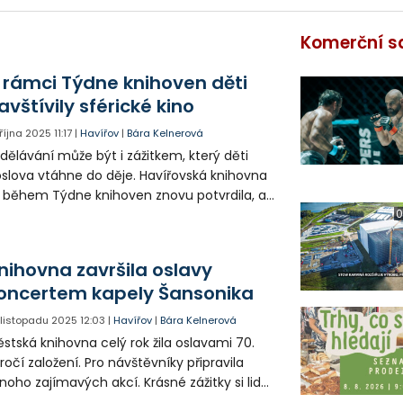
Komerční s
 rámci Týdne knihoven děti
avštívily sférické kino
 října 2025
11:17
|
Havířov
|
Bára Kelnerová
dělávání může být i zážitkem, který děti
slova vtáhne do děje. Havířovská knihovna
 během Týdne knihoven znovu potvrdila, a
 díky sférickému kinu.
0
nihovna završila oslavy
oncertem kapely Šansonika
. listopadu 2025
12:03
|
Havířov
|
Bára Kelnerová
stská knihovna celý rok žila oslavami 70.
ročí založení. Pro návštěvníky připravila
oho zajímavých akcí. Krásné zážitky si lidé
nesli i z koncertu kapely Šansonika.