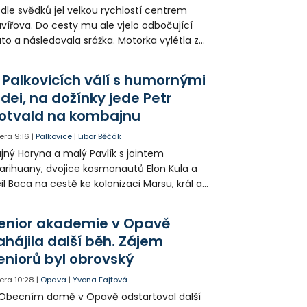
dle svědků jel velkou rychlostí centrem
vířova. Do cesty mu ale vjelo odbočující
to a následovala srážka. Motorka vylétla ze
lnice, prorazila zábradlí a stroj skončil na
odníku. Motorkář utrpěl velmi vážná
 Palkovicích válí s humornými
anění a byl letecky přepraven do
idei, na dožínky jede Petr
emocnice.
otvald na kombajnu
era
9:16
|
Palkovice
|
Libor Běčák
jný Horyna a malý Pavlík s jointem
rihuany, dvojice kosmonautů Elon Kula a
il Baca na cestě ke kolonizaci Marsu, král a
šek a mnoho dalších postav už při
opagaci Palkovic ztvárnili starosta Radim
enior akademie v Opavě
ča a místostarosta David Kula.
ahájila další běh. Zájem
eniorů byl obrovský
era
10:28
|
Opava
|
Yvona Fajtová
Obecním domě v Opavě odstartoval další