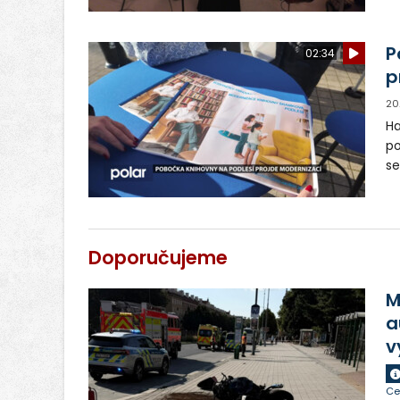
P
02:34
p
20
Ha
po
se
mo
bý
Doporučujeme
M
a
v
Ce