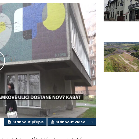
řehrát
ideo
Stáhnout přepis
Stáhnout video