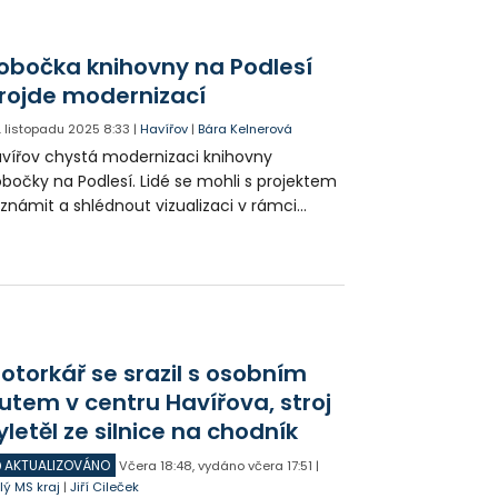
obočka knihovny na Podlesí
rojde modernizací
. listopadu 2025
8:33
|
Havířov
|
Bára Kelnerová
vířov chystá modernizaci knihovny
bočky na Podlesí. Lidé se mohli s projektem
známit a shlédnout vizualizaci v rámci
bilní radnice. Proměna knihovny by měla
t realizována v příštím roce.
otorkář se srazil s osobním
utem v centru Havířova, stroj
yletěl ze silnice na chodník
AKTUALIZOVÁNO
Včera
18:48
,
vydáno včera
17:51
|
lý MS kraj
|
Jiří Cileček