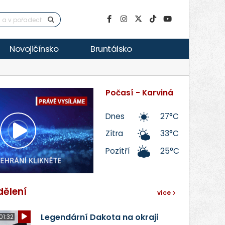
Novojičínsko
Bruntálsko
Počasí - Karviná
Dnes
27°C
Zítra
33°C
Přehrát
Pozítří
25°C
video
dělení
více
Legendární Dakota na okraji
01:32