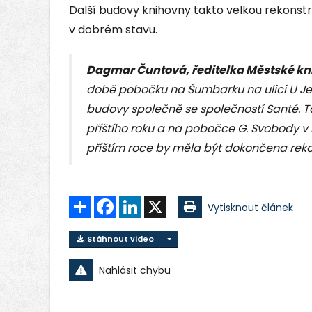
Další budovy knihovny takto velkou rekonst
v dobrém stavu.
Dagmar Čuntová, ředitelka Městské kn
době pobočku na Šumbarku na ulici U Jesl
budovy společně se společností Santé. 
příštího roku a na pobočce G. Svobody 
příštím roce by měla být dokončena rekon
Sdílet
Facebook
LinkedIn
X
Vytisknout článek
Stáhnout video
Nahlásit chybu