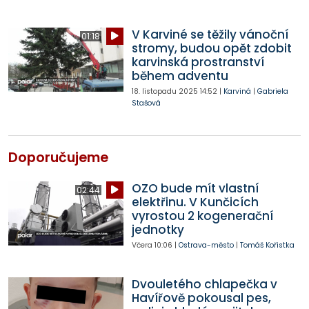
V Karviné se těžily vánoční
01:18
stromy, budou opět zdobit
karvinská prostranství
během adventu
18. listopadu 2025
14:52
|
Karviná
|
Gabriela
Stašová
Doporučujeme
OZO bude mít vlastní
02:44
elektřinu. V Kunčicích
vyrostou 2 kogenerační
jednotky
Včera
10:06
|
Ostrava-město
|
Tomáš Kořistka
Dvouletého chlapečka v
Havířově pokousal pes,