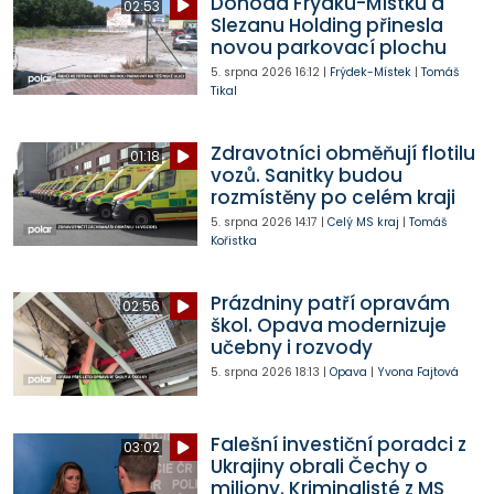
Dohoda Frýdku-Místku a
02:53
Slezanu Holding přinesla
novou parkovací plochu
5. srpna 2026
16:12
|
Frýdek-Místek
|
Tomáš
Tikal
Zdravotníci obměňují flotilu
01:18
vozů. Sanitky budou
rozmístěny po celém kraji
5. srpna 2026
14:17
|
Celý MS kraj
|
Tomáš
Kořistka
Prázdniny patří opravám
02:56
škol. Opava modernizuje
učebny i rozvody
5. srpna 2026
18:13
|
Opava
|
Yvona Fajtová
Falešní investiční poradci z
03:02
Ukrajiny obrali Čechy o
miliony. Kriminalisté z MS