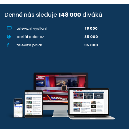
Denně nás sleduje
148 000
diváků
televizní vysílání
78 000
portál polar.cz
35 000
televize.polar
35 000