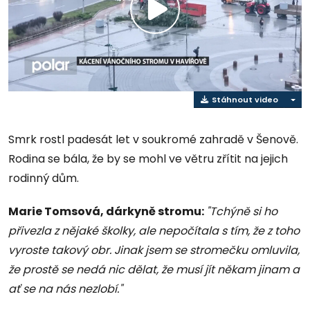
Přehrát
video
Stáhnout video
Smrk rostl padesát let v soukromé zahradě v Šenově.
Rodina se bála, že by se mohl ve větru zřítit na jejich
rodinný dům.
Marie Tomsová, dárkyně stromu:
"Tchýně si ho
přivezla z nějaké školky, ale nepočítala s tím, že z toho
vyroste takový obr. Jinak jsem se stromečku omluvila,
že prostě se nedá nic dělat, že musí jít někam jinam a
ať se na nás nezlobí."