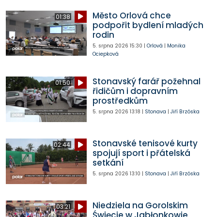
Město Orlová chce
01:38
podpořit bydlení mladých
rodin
5. srpna 2026
15:30
|
Orlová
|
Monika
Ociepková
Stonavský farář požehnal
01:50
řidičům i dopravním
prostředkům
5. srpna 2026
13:18
|
Stonava
|
Jiří Brzóska
Stonavské tenisové kurty
02:44
spojují sport i přátelská
setkání
5. srpna 2026
13:10
|
Stonava
|
Jiří Brzóska
Niedziela na Gorolskim
03:21
Święcie w Jabłonkowie