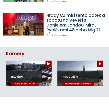
Komerční sdělení
Hrady CZ míří tento pátek a
sobotu na Veveří s
Danielem Landou, Mirai,
Rybičkami 48 nebo Mig 21
Komerční sdělení
Kamery
HAVÍŘOV
NOVÝ JIČÍN
NÁMĚSTÍ REPUBLIKY, HAVÍŘOV
MASARYKOVO NÁMĚSTÍ, NOVÝ JIČÍN