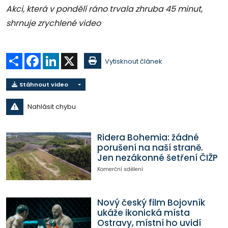
Akci, která v pondělí ráno trvala zhruba 45 minut,
shrnuje zrychlené video
Sdílet
Facebook
LinkedIn
X
Vytisknout článek
Stáhnout video
Nahlásit chybu
Ridera Bohemia: žádné
porušení na naší straně.
Jen nezákonné šetření ČIŽP
Komerční sdělení
Nový český film Bojovník
ukáže ikonická místa
Ostravy, místní ho uvidí