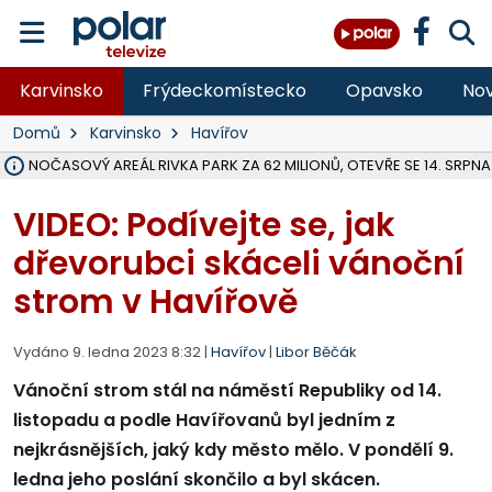
Karvinsko
Frýdeckomístecko
Opavsko
Nov
Domů
Karvinsko
Havířov
VOLNOČASOVÝ AREÁL RIVKA PARK ZA 62 MILIONŮ, OTEVŘE SE 14. SRPNA
NA SLEZSKÉ HARTĚ PŘIBYLO SINIC, VODA MÁ HORŠÍ KVALITU, HYGIENI
ÚOHS DAL ZÁTORU POKUTU 100 000 ZA CHYBY V ZAKÁZCE NA OBN
AREÁL LODIČEK V KARVINÉ SE PŘIPRAVUJE NA VELKOU REKONSTRUKC
KARVINÁ ZNÁ BUDOUCÍ PODOBU AREÁLU LODIČKY V PARKU BOŽEN
MORAVSKOSLEZŠTÍ POLICISTÉ ODHALILI MEZINÁRODNÍ GANG PODVO
LÁKALI LIDI NA ZISKY Z KRYPTOMĚN, INFO A VIDEO NA POLAR.CZ
RADNÍ OSTRAVY A POSLANKYNĚ A. HOFFMANNOVÁ ZA PIRÁTY PODA
NA POSTUP MINISTERSTVA ŽIVOTNÍHO PROSTŘEDÍ V KAUZE HALDY 
MUŽ V PŘÍBOŘE SE VÁŽNĚ ZRANIL PŘI PRÁCI S ROZBRUŠOVAČKOU, I
SLEZSKÁ OSTRAVA PŘIPRAVUJE PROJEKTOVOU DOKUMENTACI PRO 
PODEZŘELÝ BALÍČEK ZASTAVIL PROVOZ NA NÁDRAŽÍ VE F-M, ČEKÁ 
CHLAPEČKA (2) V HAVÍŘOVĚ POKOUSAL PES, POLICIE HLEDÁ MAJITEL
MS KRAJ VYBUDUJE ZA 40 MILIONŮ V JABLUNKOVĚ NOVÝ MOST PŘES O
FOTBALISTA LAURI LAINE SE VRACÍ Z BANÍKU OSTRAVA NA PŮL ROK
VIDEO: Podívejte se, jak
dřevorubci skáceli vánoční
strom v Havířově
Vydáno 9. ledna 2023 8:32 |
Havířov
|
Libor Běčák
Vánoční strom stál na náměstí Republiky od 14.
listopadu a podle Havířovanů byl jedním z
nejkrásnějších, jaký kdy město mělo. V pondělí 9.
ledna jeho poslání skončilo a byl skácen.