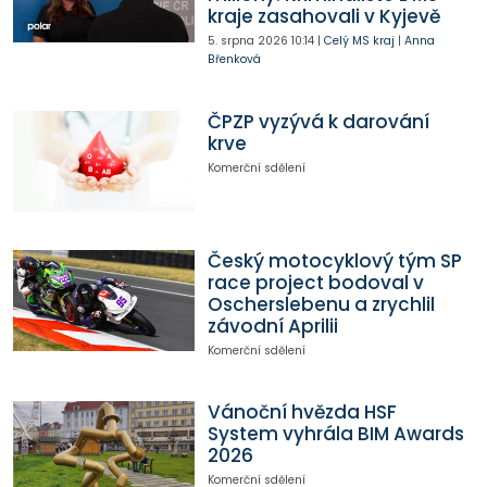
kraje zasahovali v Kyjevě
5. srpna 2026
10:14
|
Celý MS kraj
|
Anna
Břenková
ČPZP vyzývá k darování
krve
Komerční sdělení
Český motocyklový tým SP
race project bodoval v
Oscherslebenu a zrychlil
závodní Aprilii
Komerční sdělení
Vánoční hvězda HSF
System vyhrála BIM Awards
2026
Komerční sdělení