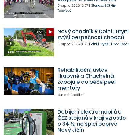
5. srpna 2026
12:37
|
Stonava
|
Otýlie
Tobolová
Nový chodník v Dolní Lutyni
01:41
zvýší bezpečnost chodců
5. srpna 2026
8:12
|
Dolní Lutyně
|
Libor Běčák
Rehabilitační ústav
Hrabyně a Chuchelná
zapojuje do péče peer
mentory
Komerční sdělení
Dobíjení elektromobilů u
ČEZ stojanů v kraji vzrostlo
o 34 %, na špici poprvé
Nový Jičín