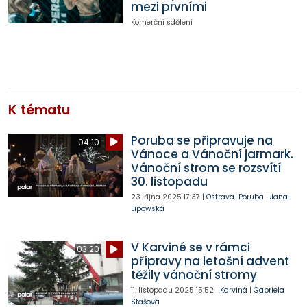
mezi prvními
Komerční sdělení
K tématu
Poruba se připravuje na
04:10
Vánoce a Vánoční jarmark.
Vánoční strom se rozsvítí
30. listopadu
23. října 2025
17:37
|
Ostrava-Poruba
|
Jana
Lipowská
V Karviné se v rámci
03:20
přípravy na letošní advent
těžily vánoční stromy
11. listopadu 2025
15:52
|
Karviná
|
Gabriela
Stašová