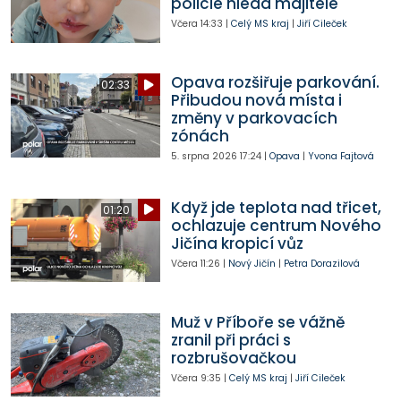
policie hledá majitele
Včera
14:33
|
Celý MS kraj
|
Jiří Cileček
Opava rozšiřuje parkování.
02:33
Přibudou nová místa i
změny v parkovacích
zónách
5. srpna 2026
17:24
|
Opava
|
Yvona Fajtová
Když jde teplota nad třicet,
01:20
ochlazuje centrum Nového
Jičína kropicí vůz
Včera
11:26
|
Nový Jičín
|
Petra Dorazilová
Muž v Příboře se vážně
zranil při práci s
rozbrušovačkou
Včera
9:35
|
Celý MS kraj
|
Jiří Cileček