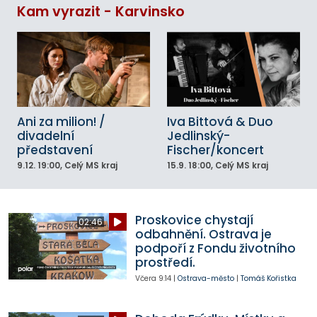
Kam vyrazit - Karvinsko
Ani za milion! /
Iva Bittová & Duo
divadelní
Jedlinský-
představení
Fischer/koncert
9.12.
19:00
, Celý MS kraj
15.9.
18:00
, Celý MS kraj
Proskovice chystají
02:46
odbahnění. Ostrava je
podpoří z Fondu životního
prostředí.
Včera
9:14
|
Ostrava-město
|
Tomáš Kořistka