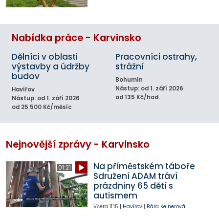
Nabídka práce - Karvinsko
Dělníci v oblasti
Pracovníci ostrahy,
výstavby a údržby
strážní
budov
Bohumín
Nástup: od 1. září 2026
Havířov
od 135 Kč/hod.
Nástup: od 1. září 2026
od 25 500 Kč/měsíc
Nejnovější zprávy - Karvinsko
Na příměstském táboře
01:21
Sdružení ADAM tráví
prázdniny 65 dětí s
autismem
Včera
11:15
|
Havířov
|
Bára Kelnerová