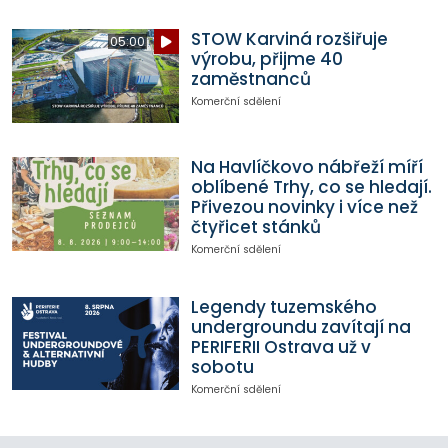
STOW Karviná rozšiřuje
05:00
výrobu, přijme 40
zaměstnanců
Komerční sdělení
Na Havlíčkovo nábřeží míří
oblíbené Trhy, co se hledají.
Přivezou novinky i více než
čtyřicet stánků
Komerční sdělení
Legendy tuzemského
undergroundu zavítají na
PERIFERII Ostrava už v
sobotu
Komerční sdělení