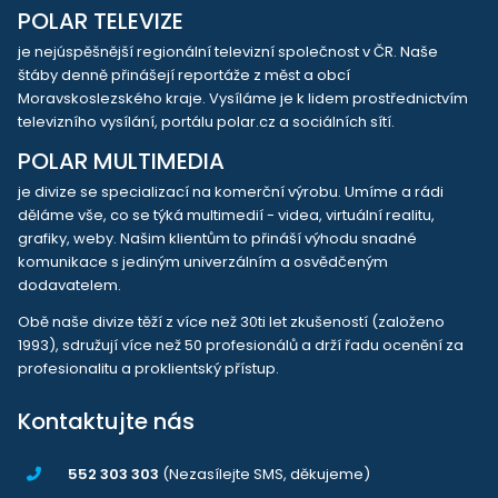
POLAR TELEVIZE
je nejúspěšnější regionální televizní společnost v ČR. Naše
štáby denně přinášejí reportáže z měst a obcí
Moravskoslezského kraje. Vysíláme je k lidem prostřednictvím
televizního vysílání, portálu polar.cz a sociálních sítí.
POLAR MULTIMEDIA
je divize se specializací na komerční výrobu. Umíme a rádi
děláme vše, co se týká multimedií - videa, virtuální realitu,
grafiky, weby. Našim klientům to přináší výhodu snadné
komunikace s jediným univerzálním a osvědčeným
dodavatelem.
Obě naše divize těží z více než 30ti let zkušeností (založeno
1993), sdružují více než 50 profesionálů a drží řadu ocenění za
profesionalitu a proklientský přístup.
Kontaktujte nás
552 303 303
(Nezasílejte SMS, děkujeme)