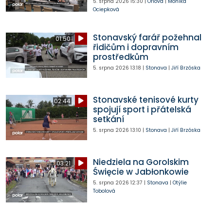
5. srpna 2026
15:30
|
Orlová
|
Monika
Ociepková
Stonavský farář požehnal
01:50
řidičům i dopravním
prostředkům
5. srpna 2026
13:18
|
Stonava
|
Jiří Brzóska
Stonavské tenisové kurty
02:44
spojují sport i přátelská
setkání
5. srpna 2026
13:10
|
Stonava
|
Jiří Brzóska
Niedziela na Gorolskim
03:21
Święcie w Jabłonkowie
5. srpna 2026
12:37
|
Stonava
|
Otýlie
Tobolová