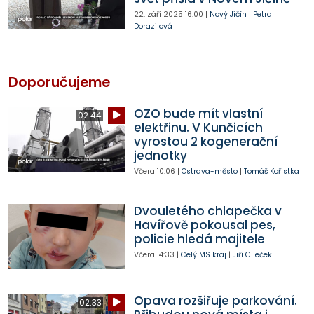
22. září 2025
16:00
|
Nový Jičín
|
Petra
Dorazilová
Doporučujeme
OZO bude mít vlastní
02:44
elektřinu. V Kunčicích
vyrostou 2 kogenerační
jednotky
Včera
10:06
|
Ostrava-město
|
Tomáš Kořistka
Dvouletého chlapečka v
Havířově pokousal pes,
policie hledá majitele
Včera
14:33
|
Celý MS kraj
|
Jiří Cileček
Opava rozšiřuje parkování.
02:33