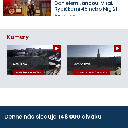
Danielem Landou, Mirai,
Rybičkami 48 nebo Mig 21
Komerční sdělení
Kamery
HAVÍŘOV
NOVÝ JIČÍN
NÁMĚSTÍ REPUBLIKY, HAVÍŘOV
MASARYKOVO NÁMĚSTÍ, NOVÝ JIČÍN
Denně nás sleduje
148 000
diváků