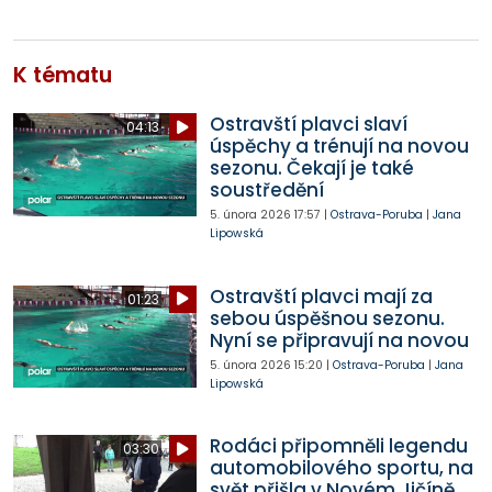
K tématu
Ostravští plavci slaví
04:13
úspěchy a trénují na novou
sezonu. Čekají je také
soustředění
5. února 2026
17:57
|
Ostrava-Poruba
|
Jana
Lipowská
Ostravští plavci mají za
01:23
sebou úspěšnou sezonu.
Nyní se připravují na novou
5. února 2026
15:20
|
Ostrava-Poruba
|
Jana
Lipowská
Rodáci připomněli legendu
03:30
automobilového sportu, na
svět přišla v Novém Jičíně