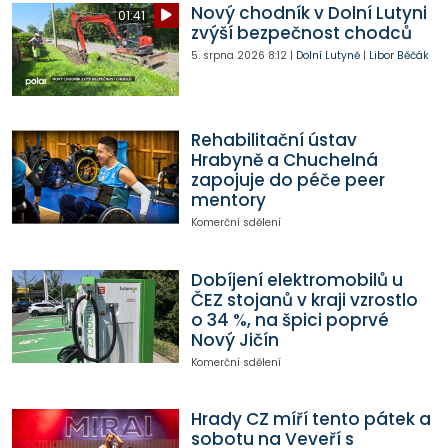
Nový chodník v Dolní Lutyni
01:41
zvýší bezpečnost chodců
5. srpna 2026
8:12
|
Dolní Lutyně
|
Libor Běčák
Rehabilitační ústav
Hrabyně a Chuchelná
zapojuje do péče peer
mentory
Komerční sdělení
Dobíjení elektromobilů u
ČEZ stojanů v kraji vzrostlo
o 34 %, na špici poprvé
Nový Jičín
Komerční sdělení
Hrady CZ míří tento pátek a
sobotu na Veveří s