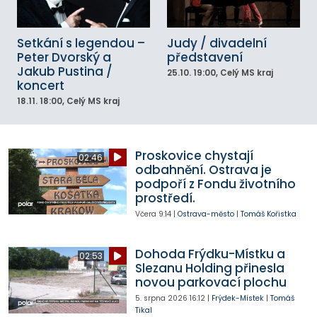
Setkání s legendou –
Judy / divadelní
Peter Dvorský a
představení
Jakub Pustina /
25.10.
19:00
, Celý MS kraj
koncert
18.11.
18:00
, Celý MS kraj
Proskovice chystají
02:46
odbahnění. Ostrava je
podpoří z Fondu životního
prostředí.
Včera
9:14
|
Ostrava-město
|
Tomáš Kořistka
Dohoda Frýdku-Místku a
02:53
Slezanu Holding přinesla
novou parkovací plochu
5. srpna 2026
16:12
|
Frýdek-Místek
|
Tomáš
Tikal