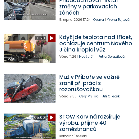
Přibudou nová místa i
změny v parkovacích
zónách
5. srpna 2026
17:24
|
Opava
|
Yvona Fajtová
Když jde teplota nad třicet,
01:20
ochlazuje centrum Nového
Jičína kropicí vůz
Včera
11:26
|
Nový Jičín
|
Petra Dorazilová
Muž v Příboře se vážně
zranil při práci s
rozbrušovačkou
Včera
9:35
|
Celý MS kraj
|
Jiří Cileček
STOW Karviná rozšiřuje
05:00
výrobu, přijme 40
zaměstnanců
Komerční sdělení