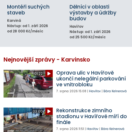
Montéři suchých
Dělníci v oblasti
staveb
výstavby a údržby
budov
Karviná
Nástup: od 1. září 2026
Havířov
od 28 000 Kč/měsíc
Nástup: od 1. září 2026
od 25 500 Kč/měsíc
Nejnovější zprávy - Karvinsko
Oprava ulic v Havířově
01:22
ukončí nelegální parkování
ve vnitrobloku
7. srpna 2026
15:08
|
Havířov
|
Bára Kelnerová
Rekonstrukce zimního
03:00
stadionu v Havířově míří do
finále
7. srpna 2026
11:51
|
Havířov
|
Bára Kelnerová