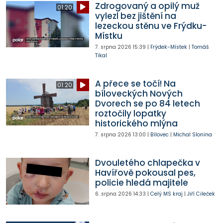
Zdrogovaný a opilý muž
01:20
vylezl bez jištění na
lezeckou stěnu ve Frýdku-
Místku
7. srpna 2026
15:39
|
Frýdek-Místek
|
Tomáš
Tikal
A přece se točí! Na
01:20
bíloveckých Nových
Dvorech se po 84 letech
roztočily lopatky
historického mlýna
7. srpna 2026
13:00
|
Bílovec
|
Michal Slonina
Dvouletého chlapečka v
Havířově pokousal pes,
policie hledá majitele
6. srpna 2026
14:33
|
Celý MS kraj
|
Jiří Cileček