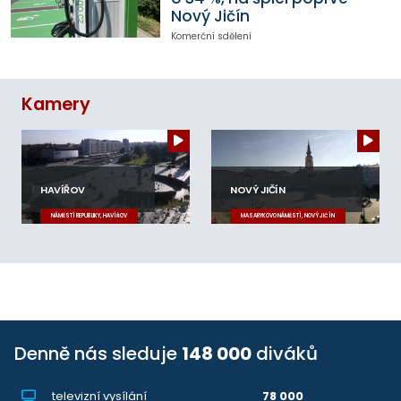
Nový Jičín
Komerční sdělení
Kamery
HAVÍŘOV
NOVÝ JIČÍN
NÁMĚSTÍ REPUBLIKY, HAVÍŘOV
MASARYKOVO NÁMĚSTÍ, NOVÝ JIČÍN
Denně nás sleduje
148 000
diváků
televizní vysílání
78 000