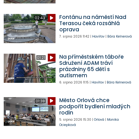
Fontánu na náměstí Nad
02:43
Terasou čeká rozsáhlá
oprava
7. srpna 2026
11:42
|
Havířov
|
Bára Kelnerová
Na příměstském táboře
01:21
Sdružení ADAM tráví
prázdniny 65 dětí s
autismem
6. srpna 2026
11:15
|
Havířov
|
Bára Kelnerová
Město Orlová chce
01:38
podpořit bydlení mladých
rodin
5. srpna 2026
15:30
|
Orlová
|
Monika
Ociepková