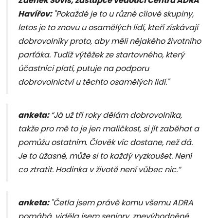
Zdeněk Soviš, zástupce vedoucí Centra ADRA
Havířov:
"Pokaždé je to u různé cílové skupiny,
letos je to znovu u osamělých lidí, kteří získávají
dobrovolníky proto, aby měli nějakého životního
parťáka. Tudíž výtěžek ze startovného, který
účastníci platí, putuje na podporu
dobrovolnictví u těchto osamělých lidí."
anketa:
“Já už tři roky dělám dobrovolníka,
takže pro mě to je jen maličkost, si jít zaběhat a
pomůžu ostatním. Člověk víc dostane, než dá.
Je to úžasné, může si to každý vyzkoušet. Není
co ztratit. Hodinka v životě není vůbec nic.”
anketa:
"Četla jsem právě komu všemu ADRA
pomáhá, viděla jsem seniory, znevýhodněné