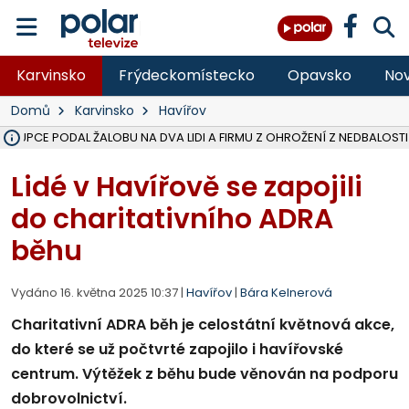
Karvinsko
Frýdeckomístecko
Opavsko
Nov
Domů
Karvinsko
Havířov
ÁSTUPCE PODAL ŽALOBU NA DVA LIDI A FIRMU Z OHROŽENÍ Z NEDBALOSTI
NA SLEZSKÉ HARTĚ PŘIBYLO SINIC, VODA MÁ HORŠÍ KVALITU, HYGIENI
NA BÍLOVECKÝCH NOVÝCH DVORECH SE PO 84 LETECH ROZTOČILY L
KARVINSKÉ MOŘE ZÍSKÁ NOVÉ GASTRO ZÁZEMÍ S VYHLÍDKOVOU TER
REKONSTRUKCE MATEŘSKÉ ŠKOLY V CHLEBIČOVĚ MÍŘÍ DO FINÁLE, VÍ
CYKLISTU (74) SRAZIL V BRUNTÁLU KAMION, JE V OHROŽENÍ ŽIVOTA,
POLICIE HLEDÁ PŘÍPADNÉ SVĚDKY, KTEŘÍ POMŮŽOU OBJASNIT PRŮ
MS KRAJ DOKONČIL OPRAVU SILNICE MEZI VRBNEM A HEŘMANOVICEM
SMVAK NABÍZÍ V DOBĚ SUCHA VODU OBCÍM A FIRMÁM, CISTERNY JE
F-M POKRAČUJE V INSTALACI FOTOVOLTAICKÝCH ELEKTRÁREN, REP
SENIOR AKADEMIE V OPAVĚ ZAHÁJILA DALŠÍ BĚH, REPORTÁŽ NA POL
PLANETÁRIUM V OSTRAVĚ CHYSTÁ POZOROVÁNÍ ČÁSTEČNÉHO ZATMĚ
OPRAVA ULIC V HAVÍŘOVĚ UKONČÍ NELEGÁLNÍ PARKOVÁNÍ VE VNI
V HAVÍŘOVĚ SE TĚŽCE ZRANIL MOTORKÁŘ PO SRÁŽCE S AUTEM, INF
TRAGICKÁ SRÁŽKA VLAKU S KAMIONEM V DOLNÍ LUTYNI Z LEDNA 
Lidé v Havířově se zapojili
do charitativního ADRA
běhu
Vydáno 16. května 2025 10:37 |
Havířov
|
Bára Kelnerová
Charitativní ADRA běh je celostátní květnová akce,
do které se už počtvrté zapojilo i havířovské
centrum. Výtěžek z běhu bude věnován na podporu
dobrovolnictví.