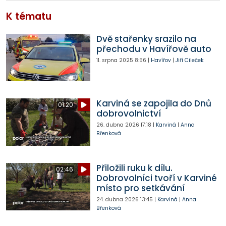
K tématu
Dvě stařenky srazilo na
přechodu v Havířově auto
11. srpna 2025
8:56
|
Havířov
|
Jiří Cileček
Karviná se zapojila do Dnů
01:20
dobrovolnictví
26. dubna 2026
17:18
|
Karviná
|
Anna
Břenková
Přiložili ruku k dílu.
02:46
Dobrovolníci tvoří v Karviné
místo pro setkávání
24. dubna 2026
13:45
|
Karviná
|
Anna
Břenková