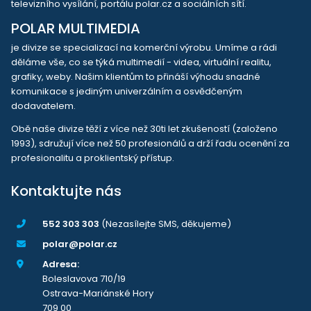
televizního vysílání, portálu polar.cz a sociálních sítí.
POLAR MULTIMEDIA
je divize se specializací na komerční výrobu. Umíme a rádi
děláme vše, co se týká multimedií - videa, virtuální realitu,
grafiky, weby. Našim klientům to přináší výhodu snadné
komunikace s jediným univerzálním a osvědčeným
dodavatelem.
Obě naše divize těží z více než 30ti let zkušeností (založeno
1993), sdružují více než 50 profesionálů a drží řadu ocenění za
profesionalitu a proklientský přístup.
Kontaktujte nás
552 303 303
(Nezasílejte SMS, děkujeme)
polar@polar.cz
Adresa:
Boleslavova 710/19
Ostrava-Mariánské Hory
709 00