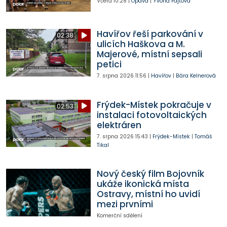
Včera
10:28
|
Opava
|
Yvona Fajtová
Havířov řeší parkování v
02:38
ulicích Haškova a M.
Majerové, místní sepsali
petici
7. srpna 2026
11:56
|
Havířov
|
Bára Kelnerová
Frýdek-Místek pokračuje v
02:53
instalaci fotovoltaických
elektráren
7. srpna 2026
15:43
|
Frýdek-Místek
|
Tomáš
Tikal
Nový český film Bojovník
ukáže ikonická místa
Ostravy, místní ho uvidí
mezi prvními
Komerční sdělení