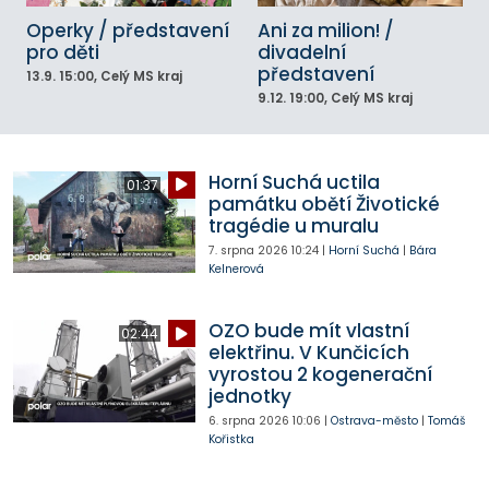
Operky / představení
Ani za milion! /
pro děti
divadelní
představení
13.9.
15:00
, Celý MS kraj
9.12.
19:00
, Celý MS kraj
Horní Suchá uctila
01:37
památku obětí Životické
tragédie u muralu
7. srpna 2026
10:24
|
Horní Suchá
|
Bára
Kelnerová
OZO bude mít vlastní
02:44
elektřinu. V Kunčicích
vyrostou 2 kogenerační
jednotky
6. srpna 2026
10:06
|
Ostrava-město
|
Tomáš
Kořistka