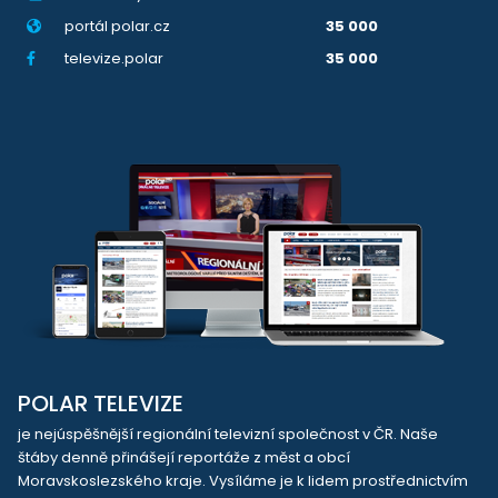
portál polar.cz
35 000
televize.polar
35 000
POLAR TELEVIZE
je nejúspěšnější regionální televizní společnost v ČR. Naše
štáby denně přinášejí reportáže z měst a obcí
Moravskoslezského kraje. Vysíláme je k lidem prostřednictvím