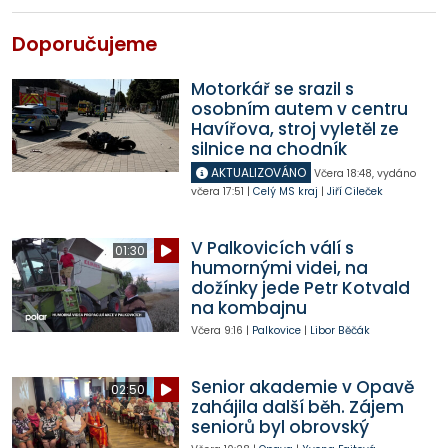
Doporučujeme
Motorkář se srazil s
osobním autem v centru
Havířova, stroj vyletěl ze
silnice na chodník
AKTUALIZOVÁNO
Včera
18:48
,
vydáno
včera
17:51
|
Celý MS kraj
|
Jiří Cileček
V Palkovicích válí s
01:30
humornými videi, na
dožínky jede Petr Kotvald
na kombajnu
Včera
9:16
|
Palkovice
|
Libor Běčák
Senior akademie v Opavě
02:50
zahájila další běh. Zájem
seniorů byl obrovský