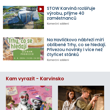
STOW Karviná rozšiřuje
05:00
výrobu, přijme 40
zaměstnanců
Komerční sdělení
Na Havlíčkovo nábřeží míří
oblíbené Trhy, co se hledají.
Přivezou novinky i více než
čtyřicet stánků
Komerční sdělení
Kam vyrazit - Karvinsko