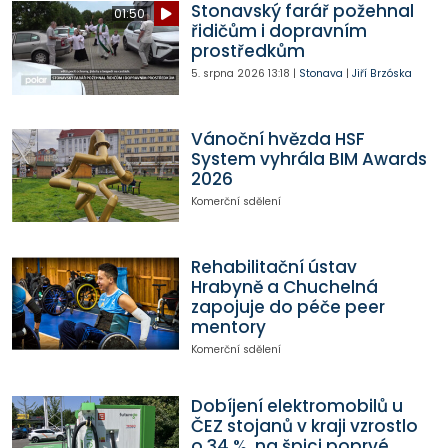
Stonavský farář požehnal
01:50
řidičům i dopravním
prostředkům
5. srpna 2026
13:18
|
Stonava
|
Jiří Brzóska
Vánoční hvězda HSF
System vyhrála BIM Awards
2026
Komerční sdělení
Rehabilitační ústav
Hrabyně a Chuchelná
zapojuje do péče peer
mentory
Komerční sdělení
Dobíjení elektromobilů u
ČEZ stojanů v kraji vzrostlo
o 34 %, na špici poprvé