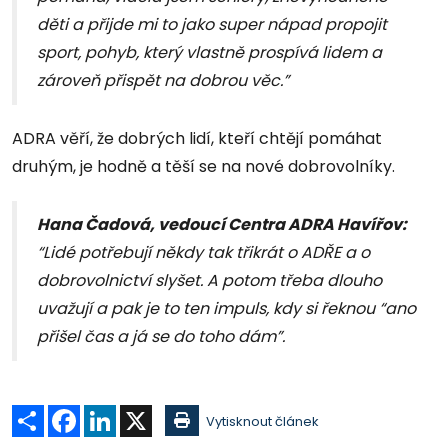
děti a přijde mi to jako super nápad propojit
sport, pohyb, který vlastně prospívá lidem a
zároveň přispět na dobrou věc.”
ADRA věří, že dobrých lidí, kteří chtějí pomáhat
druhým, je hodně a těší se na nové dobrovolníky.
Hana Čadová, vedoucí Centra ADRA Havířov:
“Lidé potřebují někdy tak třikrát o ADŘE a o
dobrovolnictví slyšet. A potom třeba dlouho
uvažují a pak je to ten impuls, kdy si řeknou “ano
přišel čas a já se do toho dám”.
Sdílet
Facebook
LinkedIn
X
Vytisknout článek