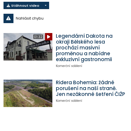
Stáhnout video
Nahlásit chybu
Legendární Dakota na
01:32
okraji Bělského lesa
prochází masivní
proměnou a nabídne
exkluzivní gastronomii
Komerční sdělení
Ridera Bohemia: žádné
porušení na naší straně.
Jen nezákonné šetření ČIŽP
Komerční sdělení