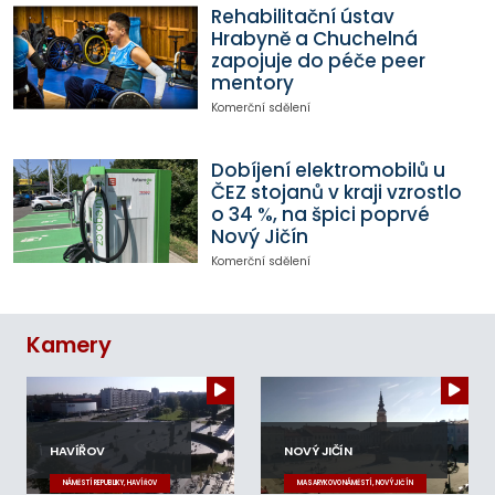
Rehabilitační ústav
Hrabyně a Chuchelná
zapojuje do péče peer
mentory
Komerční sdělení
Dobíjení elektromobilů u
ČEZ stojanů v kraji vzrostlo
o 34 %, na špici poprvé
Nový Jičín
Komerční sdělení
Kamery
HAVÍŘOV
NOVÝ JIČÍN
NÁMĚSTÍ REPUBLIKY, HAVÍŘOV
MASARYKOVO NÁMĚSTÍ, NOVÝ JIČÍN