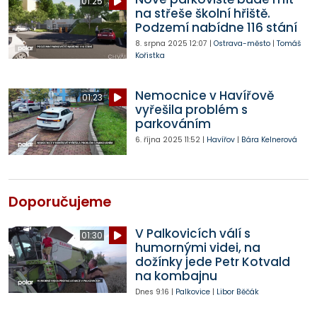
01:25
na střeše školní hřiště.
Podzemí nabídne 116 stání
8. srpna 2025
12:07
|
Ostrava-město
|
Tomáš
Kořistka
Nemocnice v Havířově
01:23
vyřešila problém s
parkováním
6. října 2025
11:52
|
Havířov
|
Bára Kelnerová
Doporučujeme
V Palkovicích válí s
01:30
humornými videi, na
dožínky jede Petr Kotvald
na kombajnu
Dnes
9:16
|
Palkovice
|
Libor Běčák