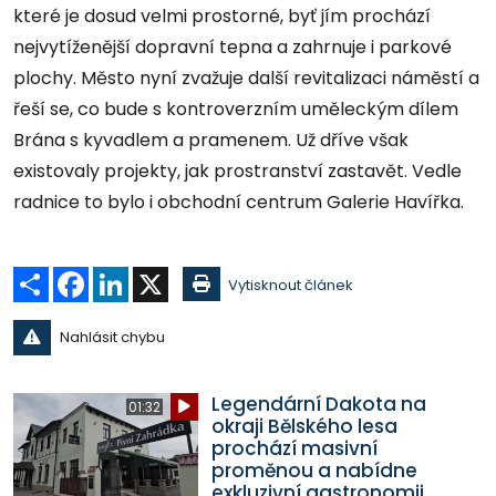
které je dosud velmi prostorné, byť jím prochází
nejvytíženější dopravní tepna a zahrnuje i parkové
plochy. Město nyní zvažuje další revitalizaci náměstí a
řeší se, co bude s kontroverzním uměleckým dílem
Brána s kyvadlem a pramenem. Už dříve však
existovaly projekty, jak prostranství zastavět. Vedle
radnice to bylo i obchodní centrum Galerie Havířka.
Sdílet
Facebook
LinkedIn
X
Vytisknout článek
Nahlásit chybu
Legendární Dakota na
01:32
okraji Bělského lesa
prochází masivní
proměnou a nabídne
exkluzivní gastronomii