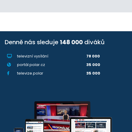
Denně nás sleduje
148 000
diváků
televizní vysílání
78 000
portál polar.cz
35 000
televize.polar
35 000