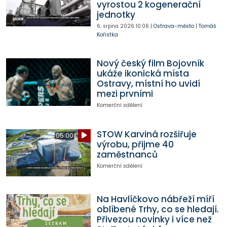
vyrostou 2 kogenerační
jednotky
6. srpna 2026
10:06
|
Ostrava-město
|
Tomáš
Kořistka
Nový český film Bojovník
ukáže ikonická místa
Ostravy, místní ho uvidí
mezi prvními
Komerční sdělení
STOW Karviná rozšiřuje
05:00
výrobu, přijme 40
zaměstnanců
Komerční sdělení
Na Havlíčkovo nábřeží míří
oblíbené Trhy, co se hledají.
Přivezou novinky i více než