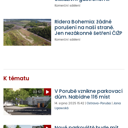
Komerční sdělení
Ridera Bohemia: žádné
porušení na naší straně.
Jen nezákonné šetření ČIŽP
Komerční sdělení
K tématu
V Porubě vznikne parkovací
02:51
dům. Nabídne 116 míst
14. srpna 2025
15:42
|
Ostrava-Poruba
|
Jana
Lipowská
Nové parkoviště bude mít