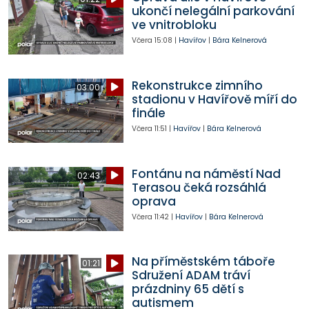
ukončí nelegální parkování
ve vnitrobloku
Včera
15:08
|
Havířov
|
Bára Kelnerová
Rekonstrukce zimního
03:00
stadionu v Havířově míří do
finále
Včera
11:51
|
Havířov
|
Bára Kelnerová
Fontánu na náměstí Nad
02:43
Terasou čeká rozsáhlá
oprava
Včera
11:42
|
Havířov
|
Bára Kelnerová
Na příměstském táboře
01:21
Sdružení ADAM tráví
prázdniny 65 dětí s
autismem