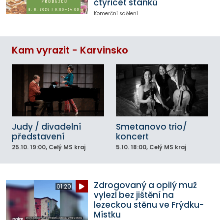
čtyřicet stánků
Komerční sdělení
Kam vyrazit - Karvinsko
Judy / divadelní
Smetanovo trio/
představení
koncert
25.10.
19:00
, Celý MS kraj
5.10.
18:00
, Celý MS kraj
Zdrogovaný a opilý muž
01:20
vylezl bez jištění na
lezeckou stěnu ve Frýdku-
Místku