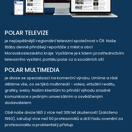
POLAR TELEVIZE
je nejúspěšnější regionální televizní společnost v ČR. Naše
štáby denně přinášejí reportáže z měst a obcí
Moravskoslezského kraje. Vysíláme je k lidem prostřednictvím
televizního vysílání, portálu polar.cz a sociálních sítí.
POLAR MULTIMEDIA
je divize se specializací na komerční výrobu. Umíme a rádi
děláme vše, co se týká multimedií - videa, virtuální realitu,
grafiky, weby. Našim klientům to přináší výhodu snadné
komunikace s jediným univerzálním a osvědčeným
dodavatelem.
Obě naše divize těží z více než 30ti let zkušeností (založeno
1993), sdružují více než 50 profesionálů a drží řadu ocenění za
profesionalitu a proklientský přístup.