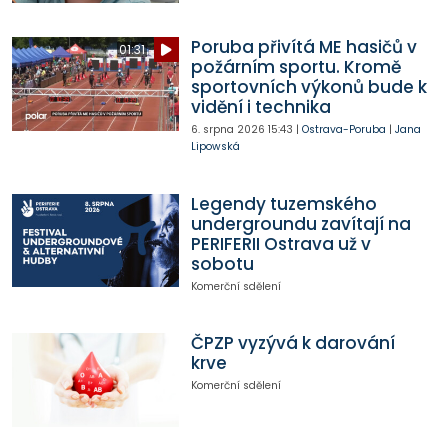
Poruba přivítá ME hasičů v
01:31
požárním sportu. Kromě
sportovních výkonů bude k
vidění i technika
6. srpna 2026
15:43
|
Ostrava-Poruba
|
Jana
Lipowská
Legendy tuzemského
undergroundu zavítají na
PERIFERII Ostrava už v
sobotu
Komerční sdělení
ČPZP vyzývá k darování
krve
Komerční sdělení