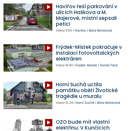
Havířov řeší parkování v
02:38
ulicích Haškova a M.
Majerové, místní sepsali
petici
Včera
11:56
|
Havířov
|
Bára Kelnerová
Frýdek-Místek pokračuje v
02:53
instalaci fotovoltaických
elektráren
Včera
15:43
|
Frýdek-Místek
|
Tomáš Tikal
Horní Suchá uctila
01:37
památku obětí Životické
tragédie u muralu
Včera
10:24
|
Horní Suchá
|
Bára Kelnerová
OZO bude mít vlastní
02:44
elektřinu. V Kunčicích