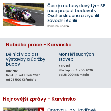
Český motocyklový tým SP
race project bodoval v
Oscherslebenu a zrychlil
závodní Aprilii
Komerční sdělení
Nabídka práce - Karvinsko
Dělníci v oblasti
Montéři suchých
výstavby a údržby
staveb
budov
Karviná
Nástup: od 1. září 2026
Havířov
od 28 000 Kč/měsíc
Nástup: od 1. září 2026
od 25 500 Kč/měsíc
Nejnovější zprávy - Karvinsko
Oprava ulic v Havířově
01:22