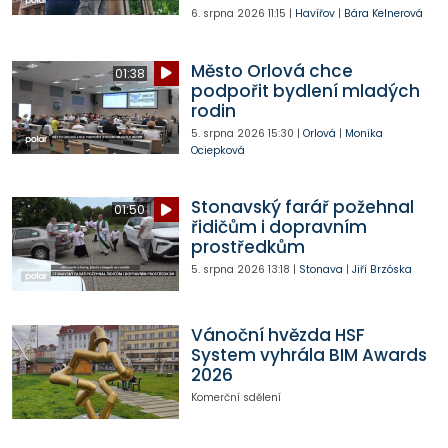
6. srpna 2026
11:15
|
Havířov
|
Bára Kelnerová
Město Orlová chce
01:38
podpořit bydlení mladých
rodin
5. srpna 2026
15:30
|
Orlová
|
Monika
Ociepková
Stonavský farář požehnal
01:50
řidičům i dopravním
prostředkům
5. srpna 2026
13:18
|
Stonava
|
Jiří Brzóska
Vánoční hvězda HSF
System vyhrála BIM Awards
2026
Komerční sdělení