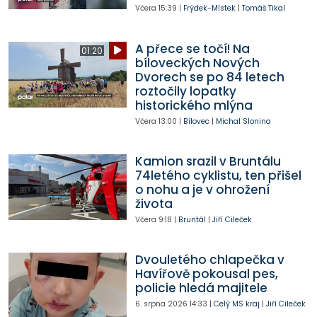
Včera
15:39
|
Frýdek-Místek
|
Tomáš Tikal
A přece se točí! Na
01:20
bíloveckých Nových
Dvorech se po 84 letech
roztočily lopatky
historického mlýna
Včera
13:00
|
Bílovec
|
Michal Slonina
Kamion srazil v Bruntálu
74letého cyklistu, ten přišel
o nohu a je v ohrožení
života
Včera
9:18
|
Bruntál
|
Jiří Cileček
Dvouletého chlapečka v
Havířově pokousal pes,
policie hledá majitele
6. srpna 2026
14:33
|
Celý MS kraj
|
Jiří Cileček