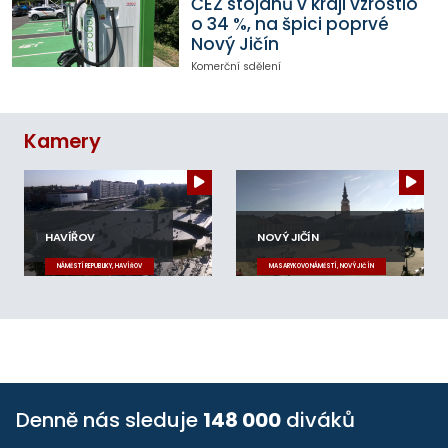
ČEZ stojanů v kraji vzrostlo
o 34 %, na špici poprvé
Nový Jičín
Komerční sdělení
Kamery
HAVÍŘOV
NOVÝ JIČÍN
NÁMĚSTÍ REPUBLIKY, HAVÍŘOV
MASARYKOVO NÁMĚSTÍ, NOVÝ JIČÍN
Denně nás sleduje
148 000
diváků