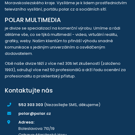
Moravskoslezského kraje. Vysíláme je k lidem prostřednictvím
televizního vysílání, portálu polar.cz a sociálních sítí.
POLAR MULTIMEDIA
je divize se specializací na komerční výrobu. Umíme a rádi
děláme vše, co se týká multimedií - videa, virtuální realitu,
grafiky, weby. Našim klientům to přináší výhodu snadné
komunikace s jediným univerzálním a osvědčeným
dodavatelem.
Obě naše divize těží z více než 30ti let zkušeností (založeno
1993), sdružují více než 50 profesionálů a drží řadu ocenění za
profesionalitu a proklientský přístup.
Kontaktujte nás
552 303 303
(Nezasílejte SMS, děkujeme)
polar@polar.cz
Adresa:
Boleslavova 710/19
Ostrava-Mariánské Hory