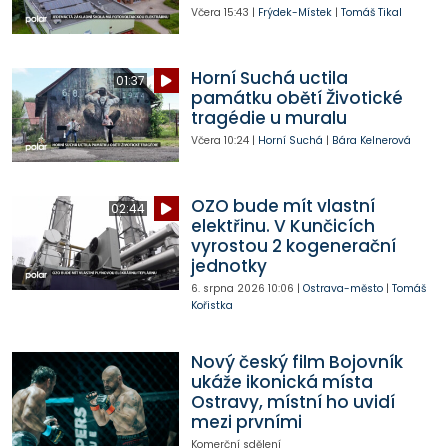
Včera
15:43
|
Frýdek-Místek
|
Tomáš Tikal
Horní Suchá uctila
01:37
památku obětí Životické
tragédie u muralu
Včera
10:24
|
Horní Suchá
|
Bára Kelnerová
OZO bude mít vlastní
02:44
elektřinu. V Kunčicích
vyrostou 2 kogenerační
jednotky
6. srpna 2026
10:06
|
Ostrava-město
|
Tomáš
Kořistka
Nový český film Bojovník
ukáže ikonická místa
Ostravy, místní ho uvidí
mezi prvními
Komerční sdělení