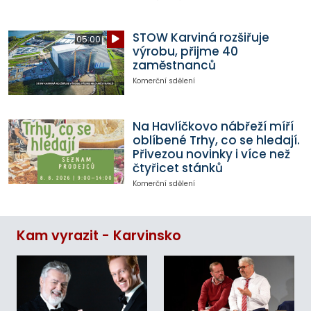
STOW Karviná rozšiřuje
05:00
výrobu, přijme 40
zaměstnanců
Komerční sdělení
Na Havlíčkovo nábřeží míří
oblíbené Trhy, co se hledají.
Přivezou novinky i více než
čtyřicet stánků
Komerční sdělení
Kam vyrazit - Karvinsko