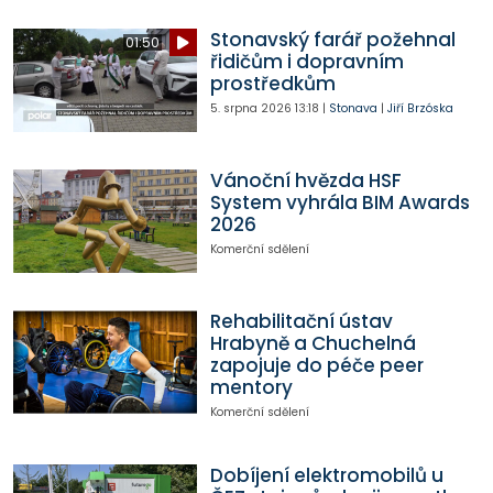
Stonavský farář požehnal
01:50
řidičům i dopravním
prostředkům
5. srpna 2026
13:18
|
Stonava
|
Jiří Brzóska
Vánoční hvězda HSF
System vyhrála BIM Awards
2026
Komerční sdělení
Rehabilitační ústav
Hrabyně a Chuchelná
zapojuje do péče peer
mentory
Komerční sdělení
Dobíjení elektromobilů u