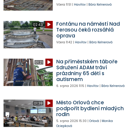
Včera
11:51
|
Havířov
|
Bára Kelnerová
Fontánu na náměstí Nad
02:43
Terasou čeká rozsáhlá
oprava
Včera
11:42
|
Havířov
|
Bára Kelnerová
Na příměstském táboře
01:21
Sdružení ADAM tráví
prázdniny 65 dětí s
autismem
6. srpna 2026
11:15
|
Havířov
|
Bára Kelnerová
Město Orlová chce
01:38
podpořit bydlení mladých
rodin
5. srpna 2026
15:30
|
Orlová
|
Monika
Ociepková