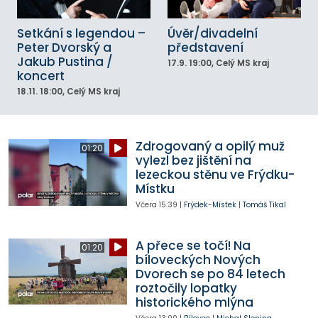
Setkání s legendou –
Úvěr/divadelní
Peter Dvorský a
představení
Jakub Pustina /
17.9.
19:00
, Celý MS kraj
koncert
18.11.
18:00
, Celý MS kraj
Zdrogovaný a opilý muž
01:20
vylezl bez jištění na
lezeckou stěnu ve Frýdku-
Místku
Včera
15:39
|
Frýdek-Místek
|
Tomáš Tikal
A přece se točí! Na
01:20
bíloveckých Nových
Dvorech se po 84 letech
roztočily lopatky
historického mlýna