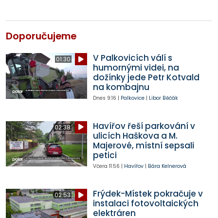
Doporučujeme
V Palkovicích válí s
01:30
humornými videi, na
dožínky jede Petr Kotvald
na kombajnu
Dnes
9:16
|
Palkovice
|
Libor Běčák
Havířov řeší parkování v
02:38
ulicích Haškova a M.
Majerové, místní sepsali
petici
Včera
11:56
|
Havířov
|
Bára Kelnerová
Frýdek-Místek pokračuje v
02:53
instalaci fotovoltaických
elektráren