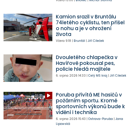
Včera
13:00
|
Bílovec
|
Michal Slonina
Kamion srazil v Bruntálu
74letého cyklistu, ten přišel
o nohu a je v ohrožení
života
Včera
9:18
|
Bruntál
|
Jiří Cileček
Dvouletého chlapečka v
Havířově pokousal pes,
policie hledá majitele
6. srpna 2026
14:33
|
Celý MS kraj
|
Jiří Cileček
Poruba přivítá ME hasičů v
01:31
požárním sportu. Kromě
sportovních výkonů bude k
vidění i technika
6. srpna 2026
15:43
|
Ostrava-Poruba
|
Jana
Lipowská