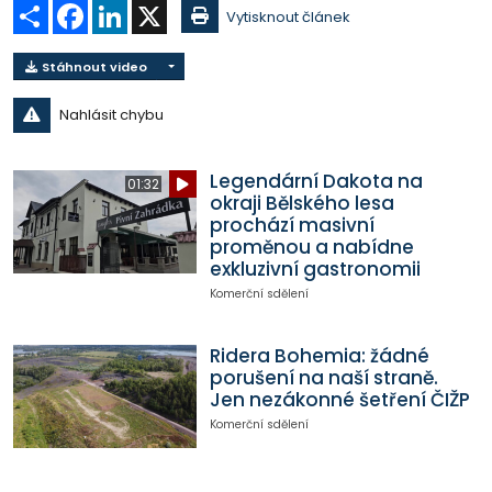
Sdílet
Facebook
LinkedIn
X
Vytisknout článek
Stáhnout video
Nahlásit chybu
Legendární Dakota na
01:32
okraji Bělského lesa
prochází masivní
proměnou a nabídne
exkluzivní gastronomii
Komerční sdělení
Ridera Bohemia: žádné
porušení na naší straně.
Jen nezákonné šetření ČIŽP
Komerční sdělení