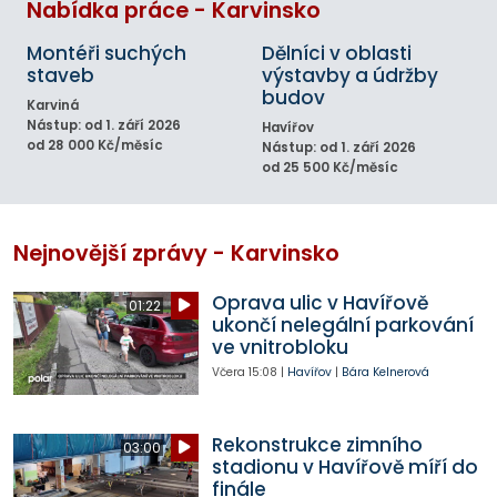
Nabídka práce - Karvinsko
Montéři suchých
Dělníci v oblasti
staveb
výstavby a údržby
budov
Karviná
Nástup: od 1. září 2026
Havířov
od 28 000 Kč/měsíc
Nástup: od 1. září 2026
od 25 500 Kč/měsíc
Nejnovější zprávy - Karvinsko
Oprava ulic v Havířově
01:22
ukončí nelegální parkování
ve vnitrobloku
Včera
15:08
|
Havířov
|
Bára Kelnerová
Rekonstrukce zimního
03:00
stadionu v Havířově míří do
finále