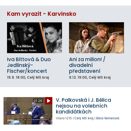
Kam vyrazit - Karvinsko
Iva Bittová & Duo
Ani za milion! /
Jedlinský-
divadelní
Fischer/koncert
představení
15.9.
18:00
, Celý MS kraj
9.12.
19:00
, Celý MS kraj
V. Palkovská i J. Bělica
01:26
nejsou na volebních
kandidátkách
Včera
12:15
|
Celý MS kraj
|
Bára Kelnerová