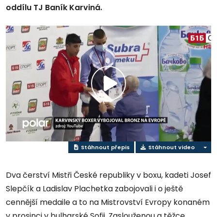
oddílu TJ Baník Karviná.
Přehrát
video
Stáhnout přepis
Stáhnout video
Dva čerství Mistři České republiky v boxu, kadeti Josef
Slepčík a Ladislav Plachetka zabojovali i o ještě
cennější medaile a to na Mistrovství Evropy konaném
v prosinci v bulharské Sofii. Zaslouženou a těžce