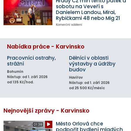
Hrady CZ míří tento pátek a
sobotu na Veveří s
Danielem Landou, Mirai,
Rybičkami 48 nebo Mig 21
Komerční sdělení
Nabídka práce - Karvinsko
Pracovníci ostrahy,
Dělníci v oblasti
strážní
výstavby a údržby
budov
Bohumín
Nástup: od 1. září 2026
Havířov
od 135 Kč/hod.
Nástup: od 1. září 2026
od 25 500 Kč/měsíc
Nejnovější zprávy - Karvinsko
Město Orlová chce
01:38
podpořit bydlení mladých