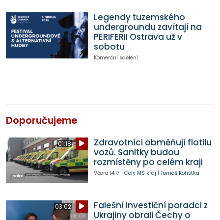
Legendy tuzemského
undergroundu zavítají na
PERIFERII Ostrava už v
sobotu
Komerční sdělení
Doporučujeme
Zdravotníci obměňují flotilu
01:18
vozů. Sanitky budou
rozmístěny po celém kraji
Včera
14:17
|
Celý MS kraj
|
Tomáš Kořistka
Falešní investiční poradci z
03:02
Ukrajiny obrali Čechy o