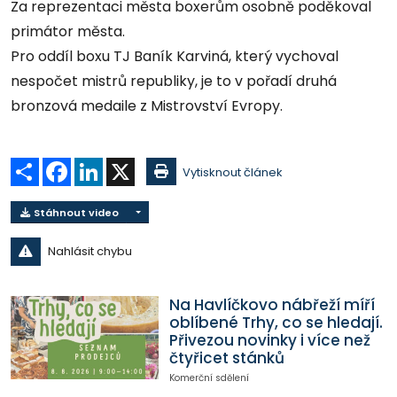
Za reprezentaci města boxerům osobně poděkoval
primátor města.
Pro oddíl boxu TJ Baník Karviná, který vychoval
nespočet mistrů republiky, je to v pořadí druhá
bronzová medaile z Mistrovství Evropy.
Sdílet
Facebook
LinkedIn
X
Vytisknout článek
Stáhnout video
Nahlásit chybu
Na Havlíčkovo nábřeží míří
oblíbené Trhy, co se hledají.
Přivezou novinky i více než
čtyřicet stánků
Komerční sdělení