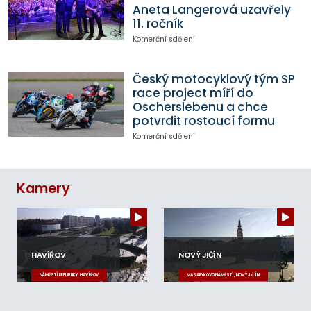
Aneta Langerová uzavřely
11. ročník
Komerční sdělení
Český motocyklový tým SP
race project míří do
Oscherslebenu a chce
potvrdit rostoucí formu
Komerční sdělení
Kamery
HAVÍŘOV
NOVÝ JIČÍN
NÁMĚSTÍ REPUBLIKY, HAVÍŘOV
MASARYKOVO NÁMĚSTÍ, NOVÝ JIČÍN