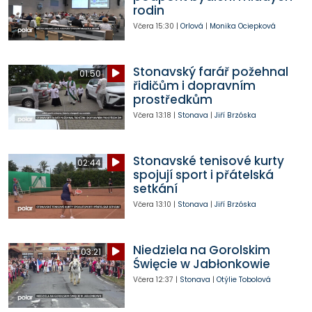
rodin
Včera
15:30
|
Orlová
|
Monika Ociepková
Stonavský farář požehnal
01:50
řidičům i dopravním
prostředkům
Včera
13:18
|
Stonava
|
Jiří Brzóska
Stonavské tenisové kurty
02:44
spojují sport i přátelská
setkání
Včera
13:10
|
Stonava
|
Jiří Brzóska
Niedziela na Gorolskim
03:21
Święcie w Jabłonkowie
Včera
12:37
|
Stonava
|
Otýlie Tobolová