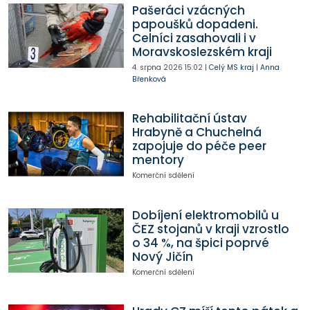
Pašeráci vzácných
papoušků dopadeni.
Celníci zasahovali i v
Moravskoslezském kraji
4. srpna 2026
15:02
|
Celý MS kraj
|
Anna
Břenková
Rehabilitační ústav
Hrabyně a Chuchelná
zapojuje do péče peer
mentory
Komerční sdělení
Dobíjení elektromobilů u
ČEZ stojanů v kraji vzrostlo
o 34 %, na špici poprvé
Nový Jičín
Komerční sdělení