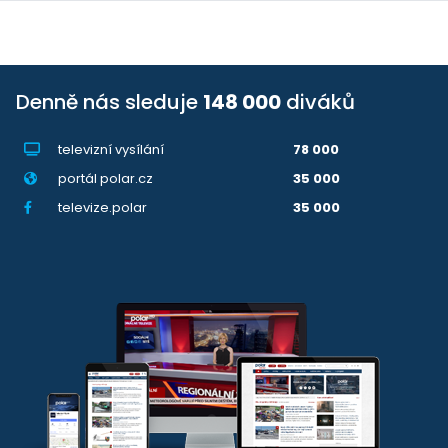
Denně nás sleduje
148 000
diváků
televizní vysílání
78 000
portál polar.cz
35 000
televize.polar
35 000