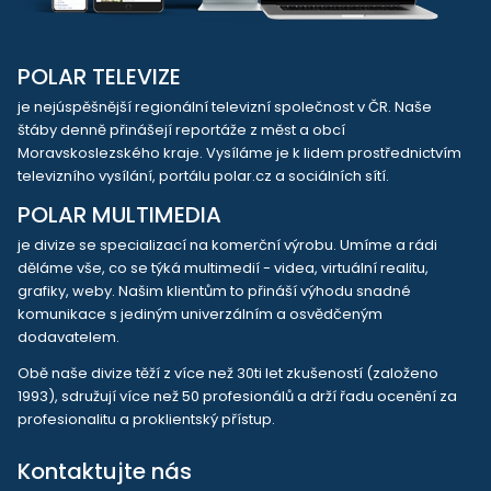
POLAR TELEVIZE
je nejúspěšnější regionální televizní společnost v ČR. Naše
štáby denně přinášejí reportáže z měst a obcí
Moravskoslezského kraje. Vysíláme je k lidem prostřednictvím
televizního vysílání, portálu polar.cz a sociálních sítí.
POLAR MULTIMEDIA
je divize se specializací na komerční výrobu. Umíme a rádi
děláme vše, co se týká multimedií - videa, virtuální realitu,
grafiky, weby. Našim klientům to přináší výhodu snadné
komunikace s jediným univerzálním a osvědčeným
dodavatelem.
Obě naše divize těží z více než 30ti let zkušeností (založeno
1993), sdružují více než 50 profesionálů a drží řadu ocenění za
profesionalitu a proklientský přístup.
Kontaktujte nás