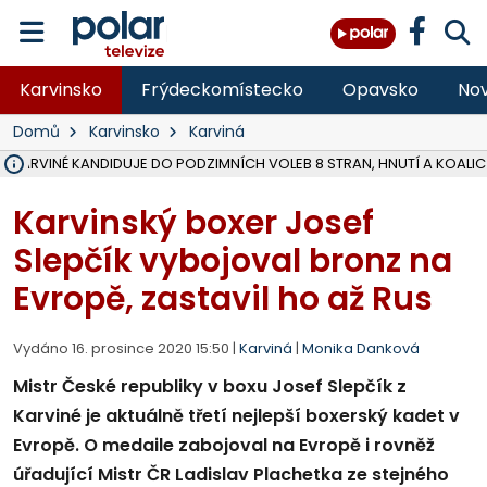
Karvinsko
Frýdeckomístecko
Opavsko
Nov
Domů
Karvinsko
Karviná
V KARVINÉ KANDIDUJE DO PODZIMNÍCH VOLEB 8 STRAN, HNUTÍ A KOALIC
ŠEST JEDNOTEK HASIČŮ ZASAHOVALO U POŽÁRU STRNIŠTĚ VE VĚT
HOŘELO NA DVOU HEKTARECH A ZNIČENO BYLO 35 BALÍKŮ SLÁMY, I
KARVINÁ ZNÁ BUDOUCÍ PODOBU AREÁLU LODIČKY V PARKU BOŽEN
MORAVSKOSLEZŠTÍ POLICISTÉ ODHALILI MEZINÁRODNÍ GANG PODVO
LÁKALI LIDI NA ZISKY Z KRYPTOMĚN, INFO A VIDEO NA POLAR.CZ
MINISTESTVO ŽIVOTNÍHO PROSTŘEDÍ PŘEVZALO VYŠETŘOVÁNÍ KAU
A ROZHODLO, ŽE VINÍK ZA ŠKODY PO ZAVEZENÍ TUNAMI ODPADU NE
EVROPSKÝ ŽALOBCE V OSTRAVĚ ŽALUJE 5 LIDÍ A FIRMU ZA PODVODY 
SLEZSKÁ OSTRAVA PŘIPRAVUJE PROJEKTOVOU DOKUMENTACI PRO 
FRÝDEK-MÍSTEK DOKONČIL STAVBU VOLNOČASOVÉHO AREÁLU NA RIVI
HNUTÍ ANO V HAVÍŘOVĚ NEZAŘADÍ HEJTMANA JOSEFA BĚLICU NA V
VĚRA PALKOVSKÁ UŽ NEBUDE KANDIDOVAT NA PRIMÁTORKU TŘINCE,
FOTBALISTA LAURI LAINE SE VRACÍ Z BANÍKU OSTRAVA NA PŮL ROK
F-M DOKONČIL PRVNÍ STUPEŇ PROJEKTOVÉ DOKUMENTACE DO
Karvinský boxer Josef
Slepčík vybojoval bronz na
Evropě, zastavil ho až Rus
Vydáno 16. prosince 2020 15:50 |
Karviná
|
Monika Danková
Mistr České republiky v boxu Josef Slepčík z
Karviné je aktuálně třetí nejlepší boxerský kadet v
Evropě. O medaile zabojoval na Evropě i rovněž
úřadující Mistr ČR Ladislav Plachetka ze stejného