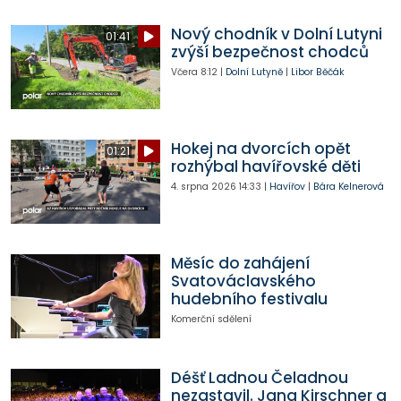
Nový chodník v Dolní Lutyni
01:41
zvýší bezpečnost chodců
Včera
8:12
|
Dolní Lutyně
|
Libor Běčák
Hokej na dvorcích opět
01:21
rozhýbal havířovské děti
4. srpna 2026
14:33
|
Havířov
|
Bára Kelnerová
Měsíc do zahájení
Svatováclavského
hudebního festivalu
Komerční sdělení
Déšť Ladnou Čeladnou
nezastavil. Jana Kirschner a