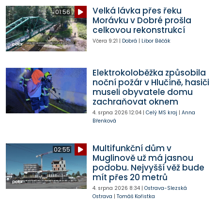
Velká lávka přes řeku
01:56
Morávku v Dobré prošla
celkovou rekonstrukcí
Včera
9:21
|
Dobrá
|
Libor Běčák
Elektrokoloběžka způsobila
noční požár v Hlučíně, hasiči
museli obyvatele domu
zachraňovat oknem
4. srpna 2026
12:04
|
Celý MS kraj
|
Anna
Břenková
Multifunkční dům v
02:55
Muglinově už má jasnou
podobu. Nejvyšší věž bude
mít přes 20 metrů
4. srpna 2026
8:34
|
Ostrava-Slezská
Ostrava
|
Tomáš Kořistka