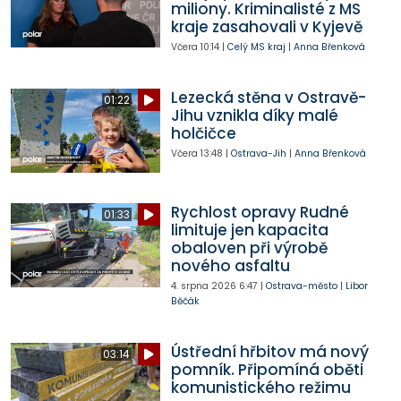
miliony. Kriminalisté z MS
kraje zasahovali v Kyjevě
Včera
10:14
|
Celý MS kraj
|
Anna Břenková
Lezecká stěna v Ostravě-
01:22
Jihu vznikla díky malé
holčičce
Včera
13:48
|
Ostrava-Jih
|
Anna Břenková
Rychlost opravy Rudné
01:33
limituje jen kapacita
obaloven při výrobě
nového asfaltu
4. srpna 2026
6:47
|
Ostrava-město
|
Libor
Běčák
Ústřední hřbitov má nový
03:14
pomník. Připomíná oběti
komunistického režimu