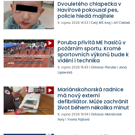
Dvouletého chlapečka v
Havířově pokousal pes,
policie hledá majitele
6. srpna 2026
14:33
|
Celý MS kraj
|
Jiří Cileček
Poruba přivítá ME hasičů v
01:31
požárním sportu. Kromě
sportovních výkonů bude k
vidění i technika
6. srpna 2026
15:43
|
Ostrava-Poruba
|
Jana
Lipowská
Mariánskohorská radnice
01:56
má nový externí
defibrilátor. Může zachránit
život během několika minut
6. srpna 2026
19:04
|
Ostrava-Mariánské
hory
|
Yvona Fajtová