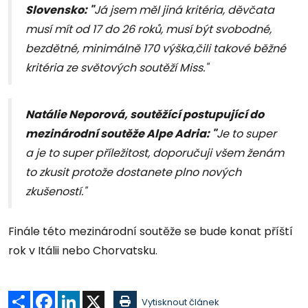
Slovensko: "
Já jsem měl jiná kritéria, děvčata
musí mít od 17 do 26 roků, musí být svobodné,
bezdětné, minimálně 170 výška,čili takové běžné
kritéria ze světových soutěží Miss."
Natálie Neporová, soutěžící postupující do
mezinárodní soutěže Alpe Adria: "
Je to super
a je to super příležitost, doporučuji všem ženám
to zkusit protože dostanete plno nových
zkušeností."
Finále této mezinárodní soutěže se bude konat příští
rok v Itálii nebo Chorvatsku.
Sdílet
Facebook
LinkedIn
X
Vytisknout článek