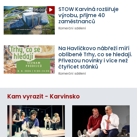
STOW Karviná rozšiřuje
05:00
výrobu, přijme 40
zaměstnanců
Komerční sdělení
Na Havlíčkovo nábřeží míří
oblíbené Trhy, co se hledají.
Přivezou novinky i více než
čtyřicet stánků
Komerční sdělení
Kam vyrazit - Karvinsko