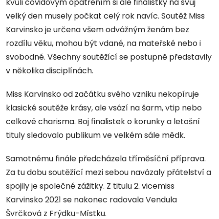
kvůli covidovým opatřením si ale finalistky na svůj
velký den musely počkat celý rok navíc. Soutěž Miss
Karvinsko je určena všem odvážným ženám bez
rozdílu věku, mohou být vdané, na mateřské nebo i
svobodné. Všechny soutěžící se postupně představily
v několika disciplínách.
Miss Karvinsko od začátku svého vzniku nekopíruje
klasické soutěže krásy, ale vsází na šarm, vtip nebo
celkové charisma. Boj finalistek o korunky a letošní
tituly sledovalo publikum ve velkém sále mědk.
Samotnému finále předcházela tříměsíční příprava.
Za tu dobu soutěžící mezi sebou navázaly přátelství a
spojily je společné zážitky. Z titulu 2. vicemiss
Karvinsko 2021 se nakonec radovala Vendula
Švrčková z Frýdku-Místku.