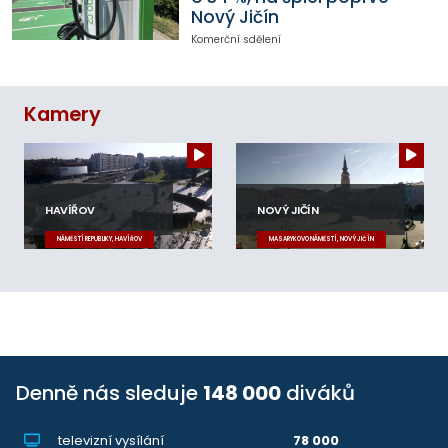
Nový Jičín
Komerční sdělení
Kamery
HAVÍŘOV
NOVÝ JIČÍN
NÁMĚSTÍ REPUBLIKY, HAVÍŘOV
MASARYKOVO NÁMĚSTÍ, NOVÝ JIČÍN
Denně nás sleduje
148 000
diváků
televizní vysílání
78 000