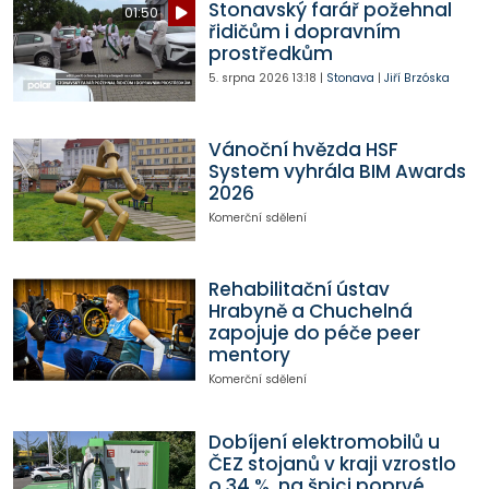
Stonavský farář požehnal
01:50
řidičům i dopravním
prostředkům
5. srpna 2026
13:18
|
Stonava
|
Jiří Brzóska
Vánoční hvězda HSF
System vyhrála BIM Awards
2026
Komerční sdělení
Rehabilitační ústav
Hrabyně a Chuchelná
zapojuje do péče peer
mentory
Komerční sdělení
Dobíjení elektromobilů u
ČEZ stojanů v kraji vzrostlo
o 34 %, na špici poprvé