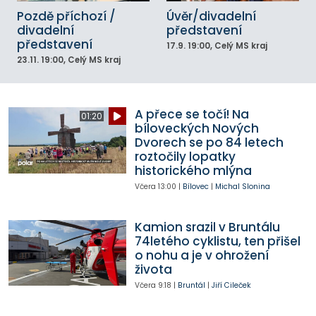
Pozdě příchozí /
Úvěr/divadelní
divadelní
představení
představení
17.9.
19:00
, Celý MS kraj
23.11.
19:00
, Celý MS kraj
A přece se točí! Na
01:20
bíloveckých Nových
Dvorech se po 84 letech
roztočily lopatky
historického mlýna
Včera
13:00
|
Bílovec
|
Michal Slonina
Kamion srazil v Bruntálu
74letého cyklistu, ten přišel
o nohu a je v ohrožení
života
Včera
9:18
|
Bruntál
|
Jiří Cileček