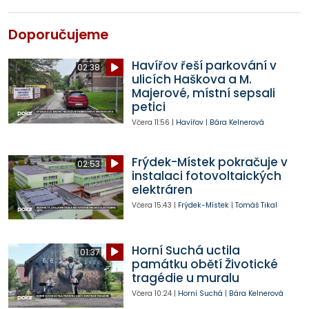
Doporučujeme
Havířov řeší parkování v
02:38
ulicích Haškova a M.
Majerové, místní sepsali
petici
Včera
11:56
|
Havířov
|
Bára Kelnerová
Frýdek-Místek pokračuje v
02:53
instalaci fotovoltaických
elektráren
Včera
15:43
|
Frýdek-Místek
|
Tomáš Tikal
Horní Suchá uctila
01:37
památku obětí Životické
tragédie u muralu
Včera
10:24
|
Horní Suchá
|
Bára Kelnerová