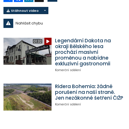
Stáhnout video
Nahlásit chybu
Legendární Dakota na
01:32
okraji Bělského lesa
prochází masivní
proměnou a nabídne
exkluzivní gastronomii
Komerční sdělení
Ridera Bohemia: žádné
porušení na naší straně.
Jen nezákonné šetření ČIŽP
Komerční sdělení