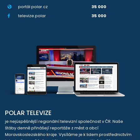
portál polar.cz
35 000
televize.polar
35 000
POLAR TELEVIZE
je nejúspěšnější regionální televizní společnost v ČR. Naše
štáby denně přinášejí reportáže z měst a obcí
Moravskoslezského kraje. Vysíláme je k lidem prostřednictvím