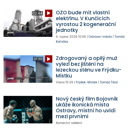
OZO bude mít vlastní
02:44
elektřinu. V Kunčicích
vyrostou 2 kogenerační
jednotky
6. srpna 2026
10:06
|
Ostrava-město
|
Tomáš
Kořistka
Zdrogovaný a opilý muž
01:20
vylezl bez jištění na
lezeckou stěnu ve Frýdku-
Místku
Včera
15:39
|
Frýdek-Místek
|
Tomáš Tikal
Nový český film Bojovník
ukáže ikonická místa
Ostravy, místní ho uvidí
mezi prvními
Komerční sdělení