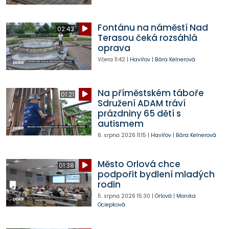
Fontánu na náměstí Nad
02:43
Terasou čeká rozsáhlá
oprava
Včera
11:42
|
Havířov
|
Bára Kelnerová
Na příměstském táboře
01:21
Sdružení ADAM tráví
prázdniny 65 dětí s
autismem
6. srpna 2026
11:15
|
Havířov
|
Bára Kelnerová
Město Orlová chce
01:38
podpořit bydlení mladých
rodin
5. srpna 2026
15:30
|
Orlová
|
Monika
Ociepková