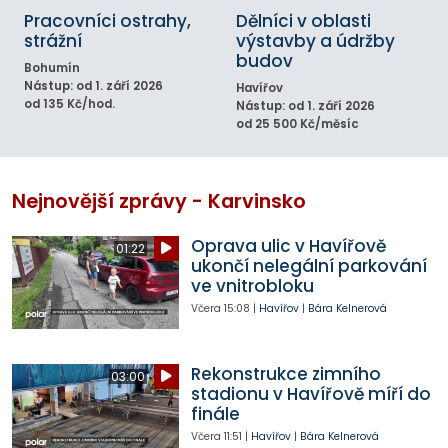
Pracovníci ostrahy,
Dělníci v oblasti
strážní
výstavby a údržby
budov
Bohumín
Nástup: od 1. září 2026
Havířov
od 135 Kč/hod.
Nástup: od 1. září 2026
od 25 500 Kč/měsíc
Nejnovější zprávy - Karvinsko
Oprava ulic v Havířově
01:22
ukončí nelegální parkování
ve vnitrobloku
Včera
15:08
|
Havířov
|
Bára Kelnerová
Rekonstrukce zimního
03:00
stadionu v Havířově míří do
finále
Včera
11:51
|
Havířov
|
Bára Kelnerová