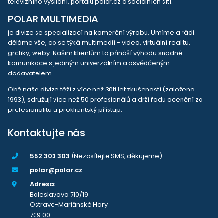
televizního vysílání, portálu polar.cz a sociálních sítí.
POLAR MULTIMEDIA
je divize se specializací na komerční výrobu. Umíme a rádi
děláme vše, co se týká multimedií - videa, virtuální realitu,
grafiky, weby. Našim klientům to přináší výhodu snadné
komunikace s jediným univerzálním a osvědčeným
dodavatelem.
Obě naše divize těží z více než 30ti let zkušeností (založeno
1993), sdružují více než 50 profesionálů a drží řadu ocenění za
profesionalitu a proklientský přístup.
Kontaktujte nás
552 303 303
(Nezasílejte SMS, děkujeme)
polar@polar.cz
Adresa:
Boleslavova 710/19
Ostrava-Mariánské Hory
709 00