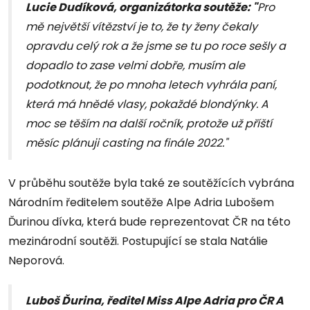
Lucie Dudíková, organizátorka soutěže: "
Pro
mě největší vítězství je to, že ty ženy čekaly
opravdu celý rok a že jsme se tu po roce sešly a
dopadlo to zase velmi dobře, musím ale
podotknout, že po mnoha letech vyhrála paní,
která má hnědé vlasy, pokaždé blondýnky. A
moc se těším na další ročník, protože už příští
měsíc plánuji casting na finále 2022."
V průběhu soutěže byla také ze soutěžících vybrána
Národním ředitelem soutěže Alpe Adria Lubošem
Ďurinou dívka, která bude reprezentovat ČR na této
mezinárodní soutěži. Postupující se stala Natálie
Neporová.
Luboš Ďurina, ředitel Miss Alpe Adria pro ČR A