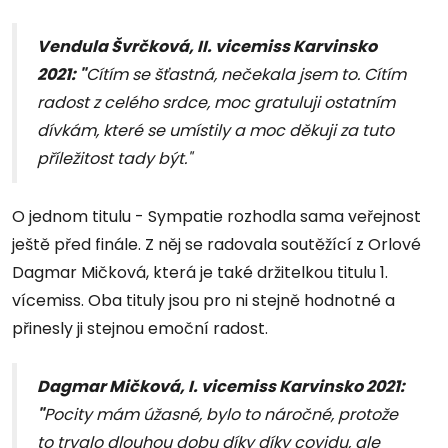
Vendula Švrčková, II. vicemiss Karvinsko
2021: "
Cítím se šťastná, nečekala jsem to. Cítím
radost z celého srdce, moc gratuluji ostatním
dívkám, které se umístily a moc děkuji za tuto
příležitost tady být."
O jednom titulu - Sympatie rozhodla sama veřejnost
ještě před finále. Z něj se radovala soutěžící z Orlové
Dagmar Mičková, která je také držitelkou titulu 1.
vícemiss. Oba tituly jsou pro ni stejně hodnotné a
přinesly ji stejnou emoční radost.
Dagmar Mičková, I. vicemiss Karvinsko 2021:
"
Pocity mám úžasné, bylo to náročné, protože
to trvalo dlouhou dobu díky díky covidu, ale