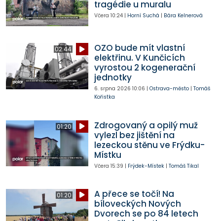
tragédie u muralu
Včera
10:24
|
Horní Suchá
|
Bára Kelnerová
OZO bude mít vlastní
02:44
elektřinu. V Kunčicích
vyrostou 2 kogenerační
jednotky
6. srpna 2026
10:06
|
Ostrava-město
|
Tomáš
Kořistka
Zdrogovaný a opilý muž
01:20
vylezl bez jištění na
lezeckou stěnu ve Frýdku-
Místku
Včera
15:39
|
Frýdek-Místek
|
Tomáš Tikal
A přece se točí! Na
01:20
bíloveckých Nových
Dvorech se po 84 letech