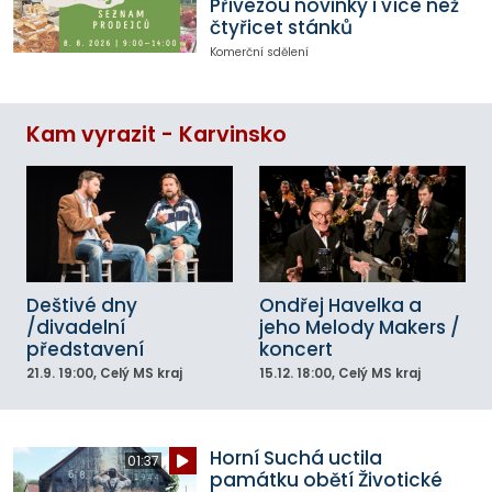
Přivezou novinky i více než
čtyřicet stánků
Komerční sdělení
Kam vyrazit - Karvinsko
Deštivé dny
Ondřej Havelka a
/divadelní
jeho Melody Makers /
představení
koncert
21.9.
19:00
, Celý MS kraj
15.12.
18:00
, Celý MS kraj
Horní Suchá uctila
01:37
památku obětí Životické