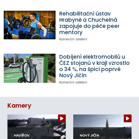
Rehabilitační ústav
Hrabyně a Chuchelná
zapojuje do péče peer
mentory
Komerční sdělení
Dobíjení elektromobilů u
ČEZ stojanů v kraji vzrostlo
o 34 %, na špici poprvé
Nový Jičín
Komerční sdělení
Kamery
HAVÍŘOV
NOVÝ JIČÍN