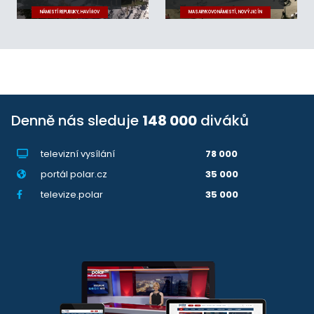
NÁMĚSTÍ REPUBLIKY, HAVÍŘOV
MASARYKOVO NÁMĚSTÍ, NOVÝ JIČÍN
Denně nás sleduje
148 000
diváků
televizní vysílání
78 000
portál polar.cz
35 000
televize.polar
35 000