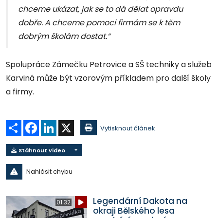
chceme ukázat, jak se to dá dělat opravdu
dobře. A chceme pomoci firmám se k těm
dobrým školám dostat.“
Spolupráce Zámečku Petrovice a SŠ techniky a služeb
Karviná může být vzorovým příkladem pro další školy
a firmy.
Sdílet
Facebook
LinkedIn
X
Vytisknout článek
Stáhnout video
Nahlásit chybu
Legendární Dakota na
01:32
okraji Bělského lesa