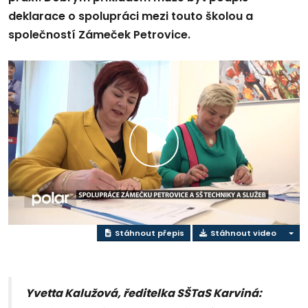
deklarace o spolupráci mezi touto školou a
společností Zámeček Petrovice.
Přehrát
video
Stáhnout přepis
Stáhnout video
Yvetta Kalužová, ředitelka SŠTaS Karviná: