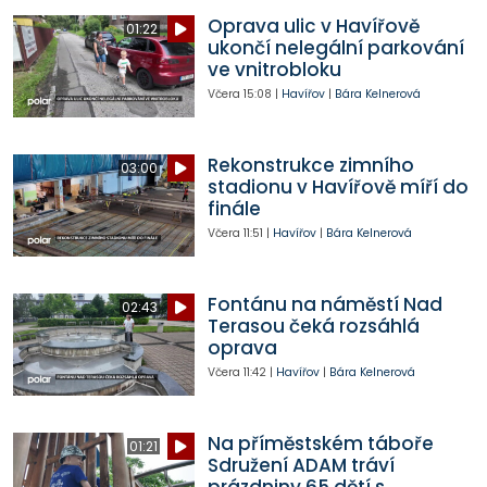
Oprava ulic v Havířově
01:22
ukončí nelegální parkování
ve vnitrobloku
Včera
15:08
|
Havířov
|
Bára Kelnerová
Rekonstrukce zimního
03:00
stadionu v Havířově míří do
finále
Včera
11:51
|
Havířov
|
Bára Kelnerová
Fontánu na náměstí Nad
02:43
Terasou čeká rozsáhlá
oprava
Včera
11:42
|
Havířov
|
Bára Kelnerová
Na příměstském táboře
01:21
Sdružení ADAM tráví