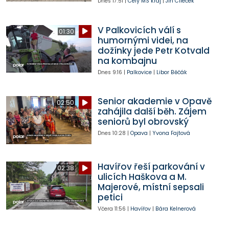
Dnes
17:51
|
Celý MS kraj
|
Jiří Cileček
V Palkovicích válí s
01:30
humornými videi, na
dožínky jede Petr Kotvald
na kombajnu
Dnes
9:16
|
Palkovice
|
Libor Běčák
Senior akademie v Opavě
02:50
zahájila další běh. Zájem
seniorů byl obrovský
Dnes
10:28
|
Opava
|
Yvona Fajtová
Havířov řeší parkování v
02:38
ulicích Haškova a M.
Majerové, místní sepsali
petici
Včera
11:56
|
Havířov
|
Bára Kelnerová