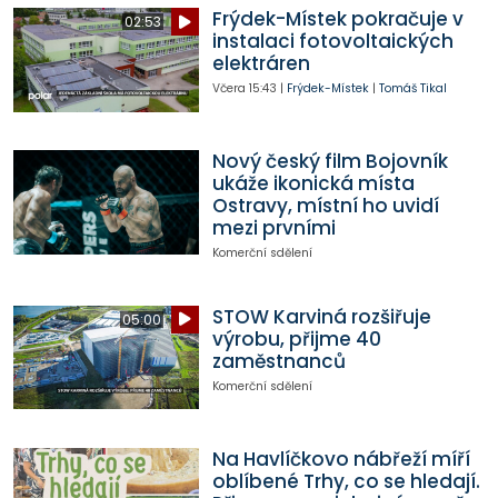
Frýdek-Místek pokračuje v
02:53
instalaci fotovoltaických
elektráren
Včera
15:43
|
Frýdek-Místek
|
Tomáš Tikal
Nový český film Bojovník
ukáže ikonická místa
Ostravy, místní ho uvidí
mezi prvními
Komerční sdělení
STOW Karviná rozšiřuje
05:00
výrobu, přijme 40
zaměstnanců
Komerční sdělení
Na Havlíčkovo nábřeží míří
oblíbené Trhy, co se hledají.