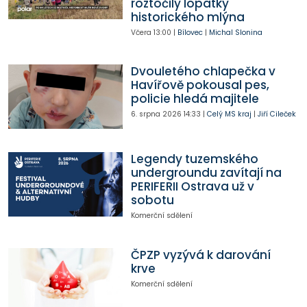
roztočily lopatky
historického mlýna
Včera
13:00
|
Bílovec
|
Michal Slonina
Dvouletého chlapečka v
Havířově pokousal pes,
policie hledá majitele
6. srpna 2026
14:33
|
Celý MS kraj
|
Jiří Cileček
Legendy tuzemského
undergroundu zavítají na
PERIFERII Ostrava už v
sobotu
Komerční sdělení
ČPZP vyzývá k darování
krve
Komerční sdělení