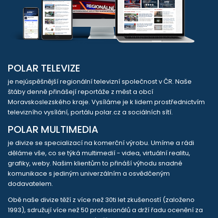
POLAR TELEVIZE
je nejúspěšnější regionální televizní společnost v ČR. Naše
štáby denně přinášejí reportáže z měst a obcí
Moravskoslezského kraje. Vysíláme je k lidem prostřednictvím
televizního vysílání, portálu polar.cz a sociálních sítí.
POLAR MULTIMEDIA
je divize se specializací na komerční výrobu. Umíme a rádi
děláme vše, co se týká multimedií - videa, virtuální realitu,
grafiky, weby. Našim klientům to přináší výhodu snadné
komunikace s jediným univerzálním a osvědčeným
dodavatelem.
Obě naše divize těží z více než 30ti let zkušeností (založeno
1993), sdružují více než 50 profesionálů a drží řadu ocenění za