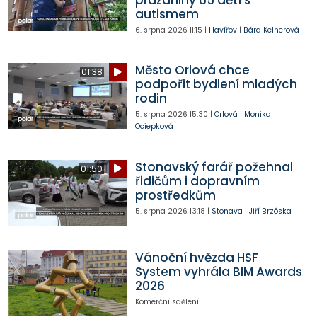
prázdniny 65 dětí s
autismem
6. srpna 2026
11:15
|
Havířov
|
Bára Kelnerová
Město Orlová chce
01:38
podpořit bydlení mladých
rodin
5. srpna 2026
15:30
|
Orlová
|
Monika
Ociepková
Stonavský farář požehnal
01:50
řidičům i dopravním
prostředkům
5. srpna 2026
13:18
|
Stonava
|
Jiří Brzóska
Vánoční hvězda HSF
System vyhrála BIM Awards
2026
Komerční sdělení