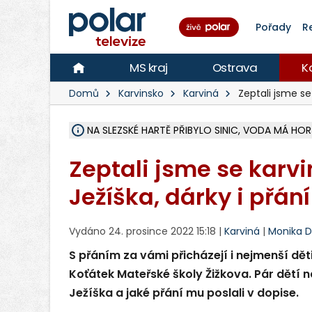
Pořady
R
MS kraj
Ostrava
K
Domů
Karvinsko
Karviná
Zeptali jsme se
NA SLEZSKÉ HARTĚ PŘIBYLO SINIC, VODA MÁ HORŠ
ÚOHS DAL ZÁTORU POKUTU 100 000 ZA CHYBY 
AREÁL LODIČEK V KARVINÉ SE PŘIPRAVUJE NA VE
KARVINÁ ZNÁ BUDOUCÍ PODOBU AREÁLU LODIČ
CYKLISTU (74) SRAZIL V BRUNTÁLU KAMION, JE 
POLICIE HLEDÁ PŘÍPADNÉ SVĚDKY, KTEŘÍ POMŮ
RADNÍ OSTRAVY A POSLANKYNĚ A. HOFFMANNOV
NA POSTUP MINISTERSTVA ŽIVOTNÍHO PROSTŘED
MUŽ V PŘÍBOŘE SE VÁŽNĚ ZRANIL PŘI PRÁCI S 
SLEZSKÁ OSTRAVA PŘIPRAVUJE PROJEKTOVOU D
PODEZŘELÝ BALÍČEK ZASTAVIL PROVOZ NA NÁDRA
CHLAPEČKA (2) V HAVÍŘOVĚ POKOUSAL PES, POLI
MS KRAJ VYBUDUJE ZA 40 MILIONŮ V JABLUNKOVĚ
FOTBALISTA LAURI LAINE SE VRACÍ Z BANÍKU OS
F-M DOKONČIL VOLNOČASOVÝ AREÁL RIVKA PA
Zeptali jsme se karv
Ježíška, dárky i přán
Vydáno 24. prosince 2022 15:18 |
Karviná
|
Monika 
S přáním za vámi přicházejí i nejmenší děti
Koťátek Mateřské školy Žižkova. Pár dětí n
Ježíška a jaké přání mu poslali v dopise.