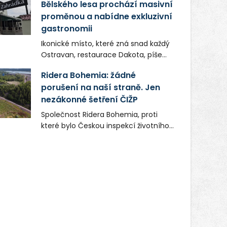
Bělského lesa prochází masivní
proměnou a nabídne exkluzivní
gastronomii
Ikonické místo, které zná snad každý
Ostravan, restaurace Dakota, píše
novou kapitolu. Silná mateřská
Ridera Bohemia: žádné
společnost Dang Investment Group
porušení na naší straně. Jen
s.r.o. investuje do projektu přes 50
nezákonné šetření ČIŽP
milionů korun. Cílem je přinést
Ostravě dva špičkové gastronomické
Společnost Ridera Bohemia, proti
koncepty, které v regionu dosud
které bylo Českou inspekcí životního
chyběly, luxusní středomořskou
prostředí (ČIŽP) čtyři roky vedeno
kuchyni a autentickou asijskou
vykonstruované řízení, při realizaci
gastronomii.
OVS na heřmanické haldě
postupovala v souladu se zákonem a
zadáním státního podniku DIAMO a v
této souvislosti nelze hovořit o
žádném odpadu. Ridera od počátku
označovala řízení ČIŽP za nezákonné
a domáhala se práva na spravedlivý