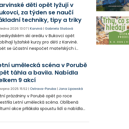
ortovní průpravu.
arvinské děti opět lyžují v
ukovci, za týden se naučí
ákladní techniky, tipy a triky
. ledna 2026
13:07
|
Karviná
|
Gabriela Stašová
beskydském ski areálu v Bukovci opět
obíhají lyžařské kurzy pro děti z Karviné.
ět se účastní nespočet mateřských i
kladních škol, které dbají na základní
ortovní průpravu.
etní umělecká scéna v Porubě
pět táhla a bavila. Nabídla
elkem 9 akcí
. srpna 2025
15:52
|
Ostrava-Poruba
|
Jana Lipowská
tní prázdniny v Porubě opět po roce
estřila Letní umělecká scéna. Oblíbená
lturní akce přilákala spoustu lidí a nabídla
ogram pro všechny věkové kategorie.