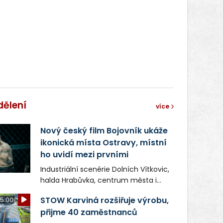
dělení
více
Nový český film Bojovník ukáže
ikonická místa Ostravy, místní
ho uvidí mezi prvními
Industriální scenérie Dolních Vítkovic,
halda Hrabůvka, centrum města i
další ikonická místa Ostravy se objeví
STOW Karviná rozšiřuje výrobu,
5:00
v novém filmu Bojovník, který vstoupí
přijme 40 zaměstnanců
do kin už 13. srpna. Režiséři Vojtěch