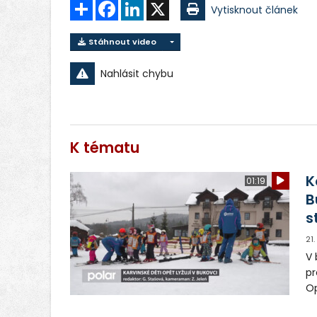
Sdílet
Facebook
LinkedIn
X
Vytisknout článek
Stáhnout video
Nahlásit chybu
K tématu
K
01:19
B
s
21
V 
pr
Op
zá