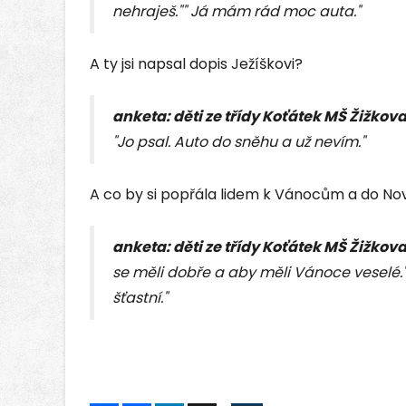
nehraješ."" Já mám rád moc auta."
A ty jsi napsal dopis Ježíškovi?
anketa: děti ze třídy Koťátek MŠ Žižkov
"Jo psal. Auto do sněhu a už nevím."
A co by si popřála lidem k Vánocům a do No
anketa: děti ze třídy Koťátek MŠ Žižkov
se měli dobře a aby měli Vánoce veselé." 
šťastní."