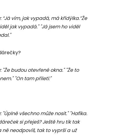
a
: “Já vím, jak vypadá, má křídýlka.”Že
iděl jak vypadá." "Já jsem ho viděl
dal."
 dárečky?
a
: "Že budou otevřené okna." "Že to
onem." "On tam přiletí:"
a
:
"Úplně všechno může nosit." "Hafíka.
áreček si přeješ? Ještě hru tik tak
 ně neodpovíš, tak to vyprší a už