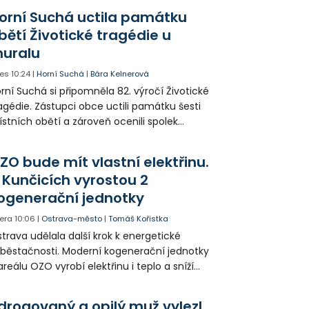
orní Suchá uctila památku
bětí Životické tragédie u
uralu
es
10:24
|
Horní Suchá
|
Bára Kelnerová
rní Suchá si připomněla 82. výročí Životické
agédie. Zástupci obce uctili památku šesti
stních obětí a zároveň ocenili spolek
votice Sobě za zpřístupnění informací o
agédii prostřednictvím QR kódů u
ZO bude mít vlastní elektřinu.
amátníků.
 Kunčicích vyrostou 2
ogenerační jednotky
era
10:06
|
Ostrava-město
|
Tomáš Kořistka
trava udělala další krok k energetické
běstačnosti. Moderní kogenerační jednotky
areálu OZO vyrobí elektřinu i teplo a sníží
klady i emise. Malou elektrárnu postaví
olia přímo v Kunčicích.
drogovaný a opilý muž vylezl