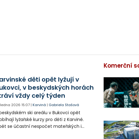
Komerční s
arvinské děti opět lyžují v
ukovci, v beskydských horách
tráví vždy celý týden
. ledna 2026
15:07
|
Karviná
|
Gabriela Stašová
beskydském ski areálu v Bukovci opět
obíhají lyžařské kurzy pro děti z Karviné.
0
ět se účastní nespočet mateřských i
kladních škol, které dbají na základní