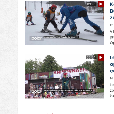
sp
K
03:30
B
z
17
V 
pr
Op
zá
sp
L
05:54
o
c
14
Le
zp
ku
pr