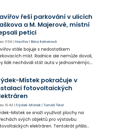
avířov řeší parkování v ulicích
aškova a M. Majerové, místní
epsali petici
es
11:56
|
Havířov
|
Bára Kelnerová
vířov stále bojuje s nedostatkem
rkovacích míst. Radnice ale nemůže dovoli,
y lidé nechávali stát auta v jednosměrných
icích, kde nezbývá místo pro průjezd IZS.
tuace se teď řeší v jednom vnitrobloku, kde
rýdek-Místek pokračuje v
 někteří obyvatelé rozhodli sepsat petici.
nstalaci fotovoltaických
lektráren
es
15:43
|
Frýdek-Místek
|
Tomáš Tikal
ýdek-Místek se snaží využívat plochy na
řechách svých objektů pro výstavbu
tovoltaických elektráren. Tentokrát přišla
da na 11. Základní školu ve Frýdku.