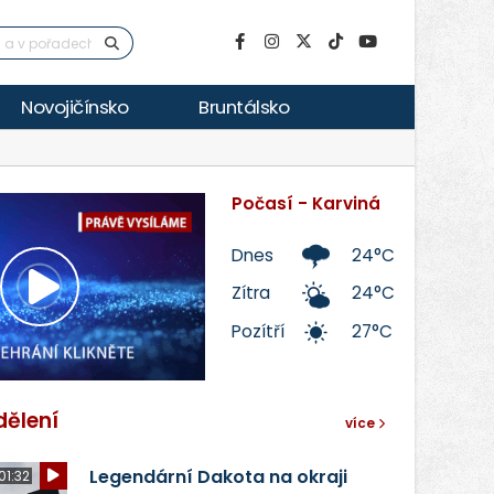
Novojičínsko
Bruntálsko
Počasí - Karviná
Dnes
24°C
Zítra
24°C
Přehrát
Pozítří
27°C
video
dělení
více
Legendární Dakota na okraji
01:32