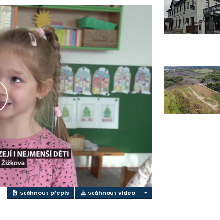
řehrát
ideo
Stáhnout přepis
Stáhnout video