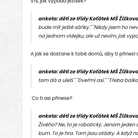
Víš, jak vypadá ježíšek?
anketa: děti ze třídy Koťátek MŠ Žižkov
bude mít ještě sáňky." "Nikdy jsem ho nev
na jednom videjku, ale už nevím, jak vypa
A jak se dostane k tobě domů, aby ti přinesl
anketa: děti ze třídy Koťátek MŠ Žižkov
tam dá a uletí." "Dveřmi asi." "Třeba balk
Co ti asi přinese?
anketa: děti ze třídy Koťátek MŠ Žižkov
Živého?
Ne, to je robotický. Jenom jeden d
bum. To je hra. Tam jsou otázky. A když na