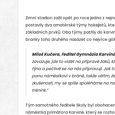
Zimní stadion zažil opět po roce jedno z nejn
postavily dva amatérské týmy hokejistů, kte
základních prvků. Oba týmy patřily do karv
branky toho druhého nasázet co nejvíce gólu
Miloš Kučera, ředitel Gymnázia Karvin
zavazuje, jde to vidět na přípravě žáků, kt
října a pečlivě se na nás připravují. Jak 
panu náměstkovi v bráně, takže věřím, že
zkušenosti, my se spíše spoléháme na na
trénink.”
Tým samotného ředitele školy byl obohacen
náměstka primátora Karviné, který se rozho