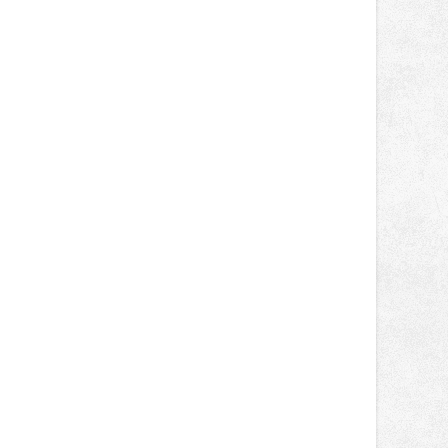
místo plné vůní, chutí a poctivých
lokálních výrobků. Trhy, co se hledají
tentokrát nabídnou více než čtyřicet
pečlivě vybraných stánků s kvalitní
gastronomií, farmářskými produkty,
designem i řemeslnou tvorbou.
Návštěvníci se mohou těšit nejen na
oblíbené stálice, ale také na řadu
novinek, které v Ostravě běžně
nepotkají.