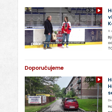
fy
př
H
01:26
v
K
11
Bý
od
TO
vy
mi
gó
Doporučujeme
H
02:38
H
s
Dn
Ha
pa