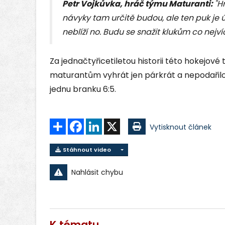
Petr Vojkůvka, hráč týmu Maturanti:
"H
návyky tam určitě budou, ale ten puk je ú
neblíží no. Budu se snažit klukům co nejv
Za jednačtyřicetiletou historii této hokejové
maturantům vyhrát jen párkrát a nepodařilo se
jednu branku 6:5.
Sdílet
Facebook
LinkedIn
X
Vytisknout článek
Stáhnout video
Nahlásit chybu
K tématu