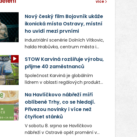
dělení
více
Nový český film Bojovník ukáže
ikonická místa Ostravy, místní
ho uvidí mezi prvními
Industriální scenérie Dolních Vítkovic,
halda Hrabůvka, centrum města i
další ikonická místa Ostravy se objeví
STOW Karviná rozšiřuje výrobu,
5:00
v novém filmu Bojovník, který vstoupí
přijme 40 zaměstnanců
do kin už 13. srpna. Režiséři Vojtěch
Frič a Tomáš Dianiška si
Společnost Karviná je globálním
moravskoslezskou metropoli
lídrem v oblasti regálových produktů
nevybrali náhodou – její syrová
a systémů, stabilním
atmosféra se stala přirozenou
Na Havlíčkovo nábřeží míří
zaměstnavatelem na Karvinsku a
součástí příběhu bývalého
oblíbené Trhy, co se hledají.
firmou s obrovským potenciálem.
boxerského šampiona Hoffa (Milan
Přivezou novinky i více než
Ondrík), jenž se po letech vrací do
čtyřicet stánků
světa vrcholových zápasů, tentokrát
V sobotu 8. srpna se Havlíčkovo
v MMA.
nábřeží v Ostravě opět promění v