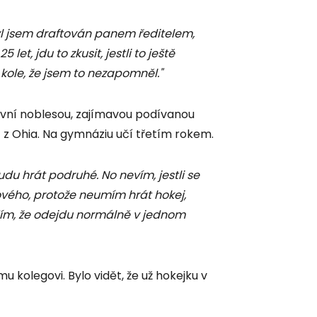
l jsem draftován panem ředitelem,
let, jdu to zkusit, jestli to ještě
 kole, že jsem to nezapomněl."
rtovní noblesou, zajímavou podívanou
t z Ohia. Na gymnáziu učí třetím rokem.
udu hrát podruhé. No nevím, jestli se
ového, protože neumím hrát hokej,
ím, že odejdu normálně v jednom
 kolegovi. Bylo vidět, že už hokejku v