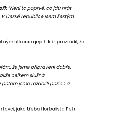
ři:
“Není to poprvé, co jdu hrát
ě. V České republice jsem šestým
tným utkáním jejich lídr prozradil, že
fám, že jsme připraveni dobře,
takže celkem slušná
a potom jsme rozdělili pozice a
ovci, jako třeba florbalista Petr