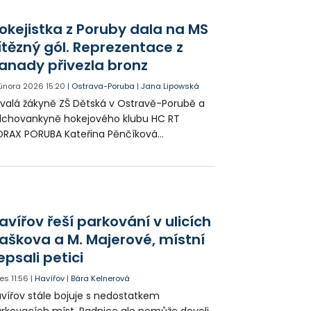
zickou kondici a díky nové aréně na
esnou střelbu.
okejistka z Poruby dala na MS
ítězný gól. Reprezentace z
anady přivezla bronz
. února 2026
15:20
|
Ostrava-Poruba
|
Jana Lipowská
valá žákyně ZŠ Dětská v Ostravě-Porubě a
chovankyně hokejového klubu HC RT
RAX PORUBA Kateřina Pěnčíková
bojovala s českou reprezentací bronz na
strovství světa v Kanadě. Vstřelila vítězný
l.
avířov řeší parkování v ulicích
aškova a M. Majerové, místní
epsali petici
es
11:56
|
Havířov
|
Bára Kelnerová
vířov stále bojuje s nedostatkem
rkovacích míst. Radnice ale nemůže dovoli,