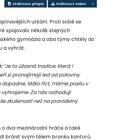
Stáhnout přepis
Stáhnout video
apínavějších utkání. Proti sobě se
ré spojovalo několik stejných
inského gymnázia a oba týmy chtěly do
 a vyhrát.
á:
“Je to úžasná tradice, která i
eří si pronajímají led od poloviny
to dopadne, těžko říct, máme posilu v
 vyhrajeme. Za nás rozhodují
še zkušenosti než na pravidelný
 o dva mezinárodní hráče a také
dl bránit svým tělem branku kantorů.