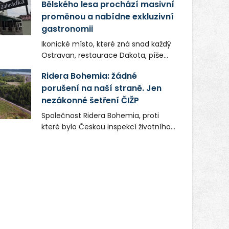
Bělského lesa prochází masivní
proměnou a nabídne exkluzivní
gastronomii
Ikonické místo, které zná snad každý
Ostravan, restaurace Dakota, píše
novou kapitolu. Silná mateřská
Ridera Bohemia: žádné
společnost Dang Investment Group
porušení na naší straně. Jen
s.r.o. investuje do projektu přes 50
nezákonné šetření ČIŽP
milionů korun. Cílem je přinést
Ostravě dva špičkové gastronomické
Společnost Ridera Bohemia, proti
koncepty, které v regionu dosud
které bylo Českou inspekcí životního
chyběly, luxusní středomořskou
prostředí (ČIŽP) čtyři roky vedeno
kuchyni a autentickou asijskou
vykonstruované řízení, při realizaci
gastronomii.
OVS na heřmanické haldě
postupovala v souladu se zákonem a
zadáním státního podniku DIAMO a v
této souvislosti nelze hovořit o
žádném odpadu. Ridera od počátku
označovala řízení ČIŽP za nezákonné
a domáhala se práva na spravedlivý