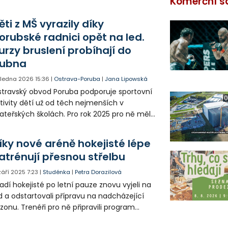
Komerční s
ěti z MŠ vyrazily díky
orubské radnici opět na led.
urzy bruslení probíhají do
ubna
. ledna 2026
15:36
|
Ostrava-Poruba
|
Jana Lipowská
travský obvod Poruba podporuje sportovní
0
tivity dětí už od těch nejmenších v
teřských školách. Pro rok 2025 pro ně měla
členěno 1,2 milionu korun. Ve spolupráci s
okejovým klubem RT TORAX PORUBA proto
íky nové aréně hokejisté lépe
ět připravila také kurzy bruslení.
atrénují přesnou střelbu
 září 2025
7:23
|
Studénka
|
Petra Dorazilová
adí hokejisté po letní pauze znovu vyjeli na
d a odstartovali přípravu na nadcházející
zonu. Trenéři pro ně připravili program
měřený nejen na bruslení, ale také na