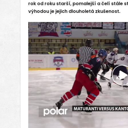
rok od roku starší, pomalejší a čelí stál
výhodou je jejich dlouholetá zkušenost.
P
v