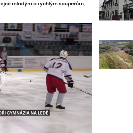
e stejně mladým a rychlým soupeřům,
řehrát
ideo