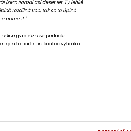
rál jsem florbal asi deset let. Ty lehké
plně rozdílná věc, tak se to úplně
íce pomoct."
 tradice gymnázia se podařilo
 jim to ani letos, kantoři vyhráli o