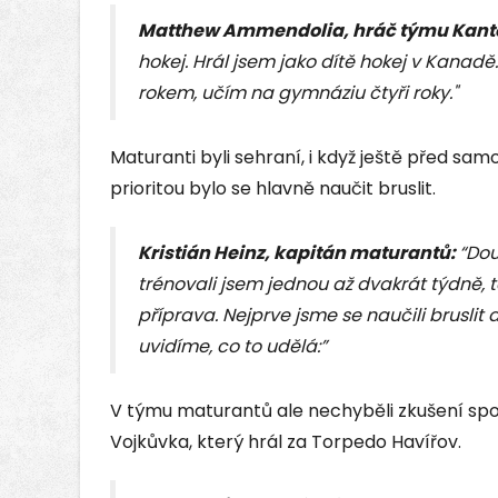
Matthew Ammendolia, hráč týmu Kanto
hokej. Hrál jsem jako dítě hokej v Kanad
rokem, učím na gymnáziu čtyři roky."
Maturanti byli sehraní, i když ještě před samo
prioritou bylo se hlavně naučit bruslit.
Kristián Heinz, kapitán maturantů:
“Dou
trénovali jsem jednou až dvakrát týdně, 
příprava. Nejprve jsme se naučili bruslit 
uvidíme, co to udělá:”
V týmu maturantů ale nechyběli zkušení sport
Vojkůvka, který hrál za Torpedo Havířov.