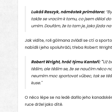
Lukáš Raszyk, náměstek primátora:
“By
takže se vracím k tomu, co jsem dělal do 25 
umím. Doufám, že to tam je, jako jízda na
Jak vidíte, roli gólmana zvládl se ctí a spo
nabídli i jeho spoluhráči, třeba Robert Wrigh
Robert Wright, hráč týmu Kantoři: "
Už b
těším, ale těším se, že se naučím něco n
neumím moc sportovat vůbec, tak se těš
kuse."
O něco lépe se na ledě dařilo jeho kanadskému
ruce držel jako dítě.