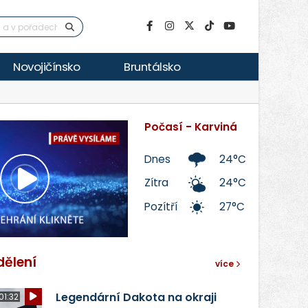
Novojičínsko
Bruntálsko
Počasí - Karviná
Dnes
24°C
Zítra
24°C
Přehrát
Pozítří
27°C
video
dělení
více
Legendární Dakota na okraji
01:32