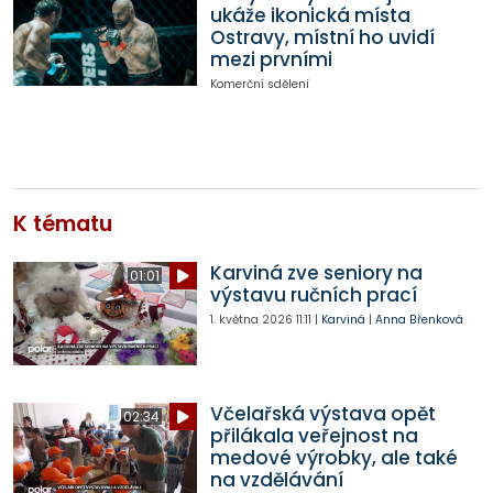
ukáže ikonická místa
Ostravy, místní ho uvidí
mezi prvními
Komerční sdělení
K tématu
Karviná zve seniory na
01:01
výstavu ručních prací
1. května 2026
11:11
|
Karviná
|
Anna Břenková
Včelařská výstava opět
02:34
přilákala veřejnost na
medové výrobky, ale také
na vzdělávání