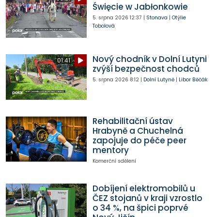
Święcie w Jabłonkowie
5. srpna 2026
12:37
|
Stonava
|
Otýlie
Tobolová
Nový chodník v Dolní Lutyni
01:41
zvýší bezpečnost chodců
5. srpna 2026
8:12
|
Dolní Lutyně
|
Libor Běčák
Rehabilitační ústav
Hrabyně a Chuchelná
zapojuje do péče peer
mentory
Komerční sdělení
Dobíjení elektromobilů u
ČEZ stojanů v kraji vzrostlo
o 34 %, na špici poprvé