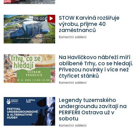
STOW Karviná rozšiřuje
05:00
výrobu, přijme 40
zaměstnanců
Komerční sdělení
Na Havlíčkovo nábřeží míří
oblíbené Trhy, co se hledají.
Přivezou novinky i více než
čtyřicet stánků
Komerční sdělení
Legendy tuzemského
undergroundu zavítají na
PERIFERII Ostrava už v
sobotu
Komerční sdělení