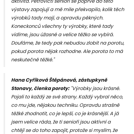
aktivita. Petrovičtí senioři se poprvé do této
výstavy zapojují a mě mile překvapilo, kolik těch
výrobků tady mají, a opravdu pěkných.
Koneckonců všechny ty výrobky, které tady
vidíme, jsou úžasné a velice těžko se vybírá.
Doufáme, že tedy pak nebudou zlobit na porotu,
pokud porota nějak rozhodne. Ale porota to má
neskutečně těžké."
Hana Cyříková Štěpánová, zástupkyně
Stonavy, členka poroty:
"Výrobky jsou krásné.
Pojali to každý ze své strany. Každý vybral něco,
co mu jde, nějakou techniku. Opravdu strašně
těžké zhodnotit, co je lepší, co je krásnější. A já
jsem velice ráda, že ti senioři jsou aktivní a
chtějí se do toho zapojit, protože si myslím, že