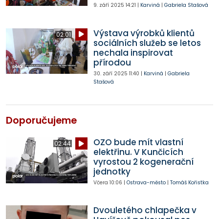
9. září 2025
14:21
|
Karviná
|
Gabriela Stašová
Výstava výrobků klientů
02:01
sociálních služeb se letos
nechala inspirovat
přírodou
30. září 2025
11:40
|
Karviná
|
Gabriela
Stašová
Doporučujeme
OZO bude mít vlastní
02:44
elektřinu. V Kunčicích
vyrostou 2 kogenerační
jednotky
Včera
10:06
|
Ostrava-město
|
Tomáš Kořistka
Dvouletého chlapečka v