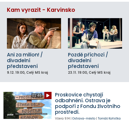
Kam vyrazit - Karvinsko
Ani za milion! /
Pozdě příchozí /
divadelní
divadelní
představení
představení
9.12.
19:00
, Celý MS kraj
23.11.
19:00
, Celý MS kraj
Proskovice chystají
02:46
odbahnění. Ostrava je
podpoří z Fondu životního
prostředí.
Včera
9:14
|
Ostrava-město
|
Tomáš Kořistka