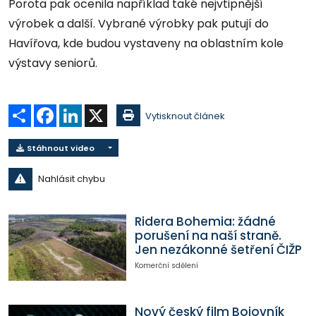
Porota pak ocenila například také nejvtipnější
výrobek a další. Vybrané výrobky pak putují do
Havířova, kde budou vystaveny na oblastním kole
výstavy seniorů.
Sdílet
Facebook
LinkedIn
X
Vytisknout článek
Stáhnout video
Nahlásit chybu
Ridera Bohemia: žádné
porušení na naší straně.
Jen nezákonné šetření ČIŽP
Komerční sdělení
Nový český film Bojovník