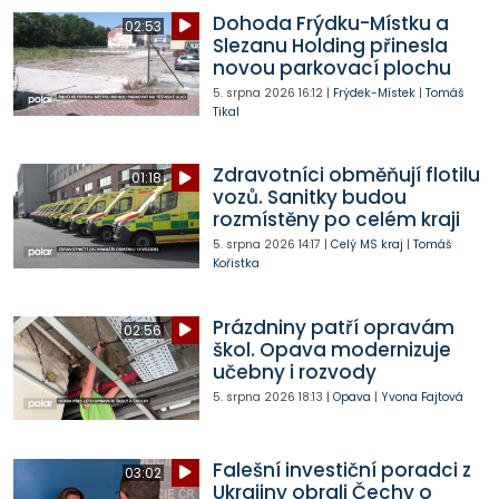
Dohoda Frýdku-Místku a
02:53
Slezanu Holding přinesla
novou parkovací plochu
5. srpna 2026
16:12
|
Frýdek-Místek
|
Tomáš
Tikal
Zdravotníci obměňují flotilu
01:18
vozů. Sanitky budou
rozmístěny po celém kraji
5. srpna 2026
14:17
|
Celý MS kraj
|
Tomáš
Kořistka
Prázdniny patří opravám
02:56
škol. Opava modernizuje
učebny i rozvody
5. srpna 2026
18:13
|
Opava
|
Yvona Fajtová
Falešní investiční poradci z
03:02
Ukrajiny obrali Čechy o