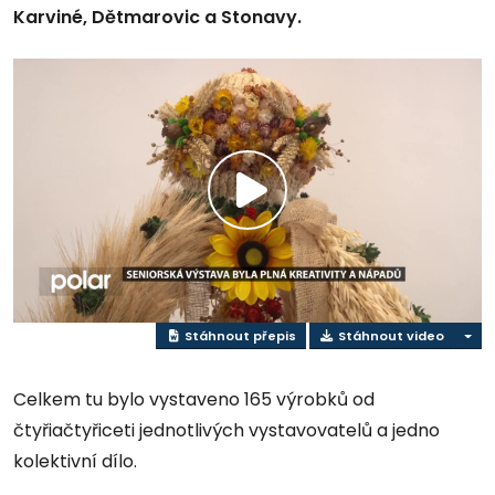
Karviné, Dětmarovic a Stonavy.
Přehrát
video
Stáhnout přepis
Stáhnout video
Celkem tu bylo vystaveno 165 výrobků od
čtyřiačtyřiceti jednotlivých vystavovatelů a jedno
kolektivní dílo.