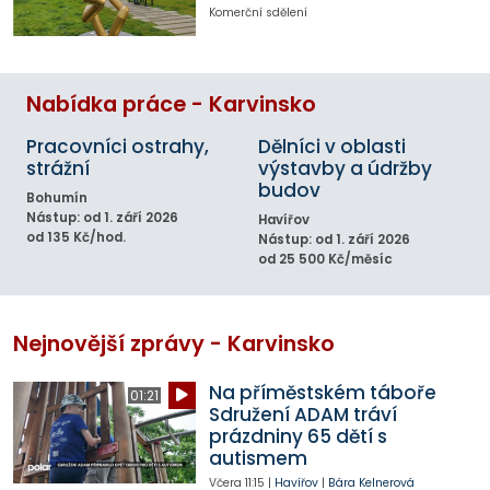
Komerční sdělení
Nabídka práce - Karvinsko
Pracovníci ostrahy,
Dělníci v oblasti
strážní
výstavby a údržby
budov
Bohumín
Nástup: od 1. září 2026
Havířov
od 135 Kč/hod.
Nástup: od 1. září 2026
od 25 500 Kč/měsíc
Nejnovější zprávy - Karvinsko
Na příměstském táboře
01:21
Sdružení ADAM tráví
prázdniny 65 dětí s
autismem
Včera
11:15
|
Havířov
|
Bára Kelnerová