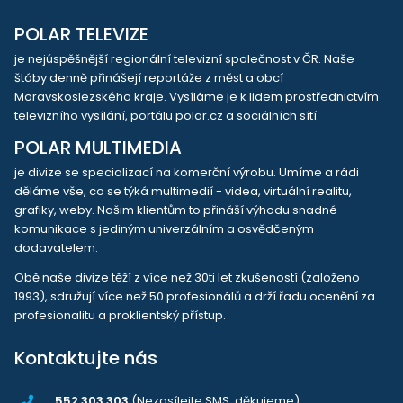
POLAR TELEVIZE
je nejúspěšnější regionální televizní společnost v ČR. Naše
štáby denně přinášejí reportáže z měst a obcí
Moravskoslezského kraje. Vysíláme je k lidem prostřednictvím
televizního vysílání, portálu polar.cz a sociálních sítí.
POLAR MULTIMEDIA
je divize se specializací na komerční výrobu. Umíme a rádi
děláme vše, co se týká multimedií - videa, virtuální realitu,
grafiky, weby. Našim klientům to přináší výhodu snadné
komunikace s jediným univerzálním a osvědčeným
dodavatelem.
Obě naše divize těží z více než 30ti let zkušeností (založeno
1993), sdružují více než 50 profesionálů a drží řadu ocenění za
profesionalitu a proklientský přístup.
Kontaktujte nás
552 303 303
(Nezasílejte SMS, děkujeme)