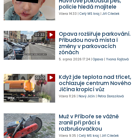
Havířově pokousal pes,
policie hledá majitele
Včera
14:33
|
Celý MS kraj
|
Jiří Cileček
Opava rozšiřuje parkování.
02:33
Přibudou nová místa i
změny v parkovacích
zónách
5. srpna 2026
17:24
|
Opava
|
Yvona Fajtová
Když jde teplota nad třicet,
01:20
ochlazuje centrum Nového
Jičína kropicí vůz
Včera
11:26
|
Nový Jičín
|
Petra Dorazilová
Muž v Příboře se vážně
zranil při práci s
rozbrušovačkou
Včera
9:35
|
Celý MS kraj
|
Jiří Cileček