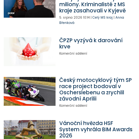
miliony. Kriminalisté z MS
kraje zasahovali v Kyjevě
5. srpna 2026
10:14
|
Celý MS kraj
|
Anna
Břenková
ČPZP vyzývá k darování
krve
Komerční sdělení
Český motocyklový tým SP
race project bodoval v
Oscherslebenu a zrychlil
závodní Aprilii
Komerční sdělení
Vánoční hvězda HSF
System vyhrála BIM Awards
2026