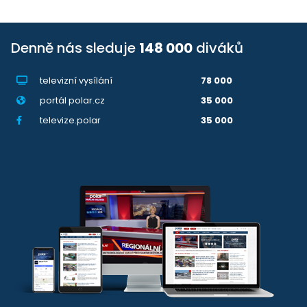
Denně nás sleduje
148 000
diváků
televizní vysílání
78 000
portál polar.cz
35 000
televize.polar
35 000