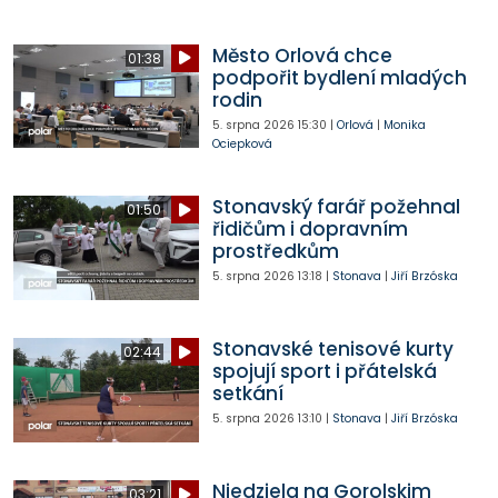
Město Orlová chce
01:38
podpořit bydlení mladých
rodin
5. srpna 2026
15:30
|
Orlová
|
Monika
Ociepková
Stonavský farář požehnal
01:50
řidičům i dopravním
prostředkům
5. srpna 2026
13:18
|
Stonava
|
Jiří Brzóska
Stonavské tenisové kurty
02:44
spojují sport i přátelská
setkání
5. srpna 2026
13:10
|
Stonava
|
Jiří Brzóska
Niedziela na Gorolskim
03:21