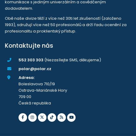
komunikace s jediným univerzálním a osvědčeným
dodavatelem.
Obě naše divize těží z více než 30ti let zkušeností (založeno
1993), sdružují více než 50 profesionálů a drží řadu ocenění za
profesionalitu a proklientský přístup.
Kontaktujte nás
552 303 303
(Nezasílejte SMS, děkujeme)
polar@polar.cz
Adresa:
Boleslavova 710/19
Ostrava-Mariánské Hory
709 00
Česká republika