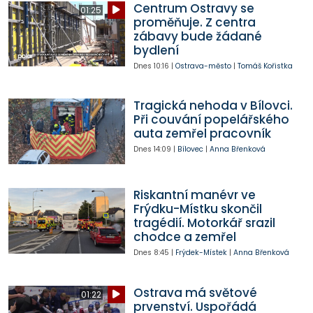
Centrum Ostravy se
01:25
proměňuje. Z centra
zábavy bude žádané
bydlení
Dnes
10:16
|
Ostrava-město
|
Tomáš Kořistka
Tragická nehoda v Bílovci.
Při couvání popelářského
auta zemřel pracovník
Dnes
14:09
|
Bílovec
|
Anna Břenková
Riskantní manévr ve
Frýdku-Místku skončil
tragédií. Motorkář srazil
chodce a zemřel
Dnes
8:45
|
Frýdek-Místek
|
Anna Břenková
Ostrava má světové
01:22
prvenství. Uspořádá