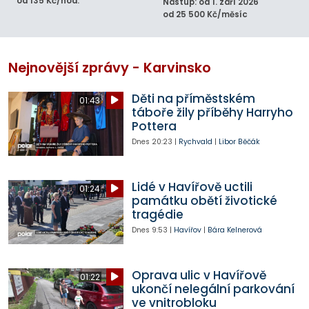
od 135 Kč/hod.
Nástup: od 1. září 2026
od 25 500 Kč/měsíc
Nejnovější zprávy - Karvinsko
Děti na příměstském
01:43
táboře žily příběhy Harryho
Pottera
Dnes
20:23
|
Rychvald
|
Libor Běčák
Lidé v Havířově uctili
01:24
památku obětí životické
tragédie
Dnes
9:53
|
Havířov
|
Bára Kelnerová
Oprava ulic v Havířově
01:22
ukončí nelegální parkování
ve vnitrobloku