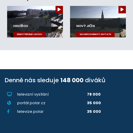
HAVÍŘOV
NOVÝ JIČÍN
NÁMĚSTÍ REPUBLIKY, HAVÍŘOV
MASARYKOVO NÁMĚSTÍ, NOVÝ JIČÍN
Denně nás sleduje
148 000
diváků
televizní vysílání
78 000
portál polar.cz
35 000
televize.polar
35 000