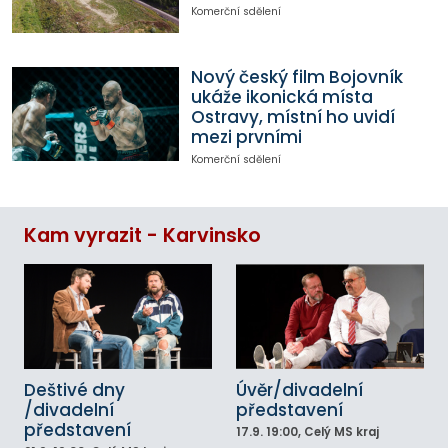
Komerční sdělení
Nový český film Bojovník
ukáže ikonická místa
Ostravy, místní ho uvidí
mezi prvními
Komerční sdělení
Kam vyrazit - Karvinsko
Deštivé dny
Úvěr/divadelní
/divadelní
představení
představení
17.9.
19:00
, Celý MS kraj