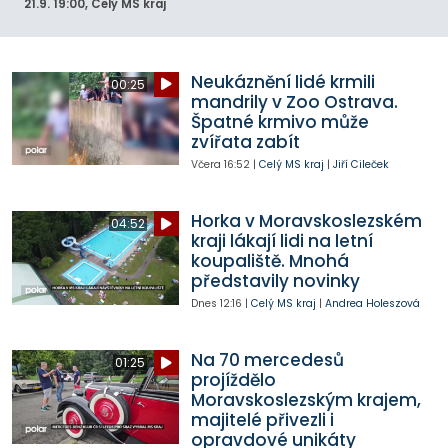
21.9.
19:00
, Celý MS kraj
Neukáznění lidé krmili
00:25
mandrily v Zoo Ostrava.
Špatné krmivo může
zvířata zabít
Včera
16:52
|
Celý MS kraj
|
Jiří Cileček
Horka v Moravskoslezském
04:52
kraji lákají lidi na letní
koupaliště. Mnohá
představily novinky
Dnes
12:16
|
Celý MS kraj
|
Andrea Holeszová
Na 70 mercedesů
01:25
projíždělo
Moravskoslezským krajem,
majitelé přivezli i
opravdové unikáty