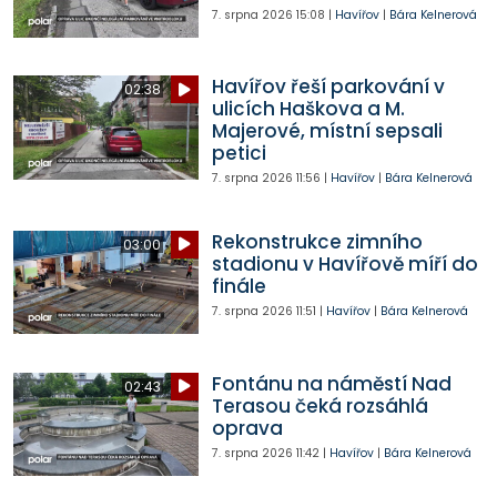
7. srpna 2026
15:08
|
Havířov
|
Bára Kelnerová
Havířov řeší parkování v
02:38
ulicích Haškova a M.
Majerové, místní sepsali
petici
7. srpna 2026
11:56
|
Havířov
|
Bára Kelnerová
Rekonstrukce zimního
03:00
stadionu v Havířově míří do
finále
7. srpna 2026
11:51
|
Havířov
|
Bára Kelnerová
Fontánu na náměstí Nad
02:43
Terasou čeká rozsáhlá
oprava
7. srpna 2026
11:42
|
Havířov
|
Bára Kelnerová