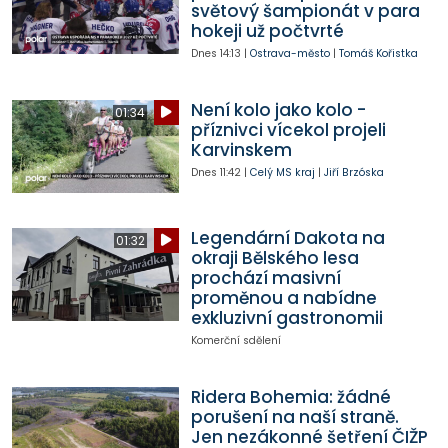
světový šampionát v para
hokeji už počtvrté
Dnes
14:13
|
Ostrava-město
|
Tomáš Kořistka
Není kolo jako kolo -
01:34
příznivci vícekol projeli
Karvinskem
Dnes
11:42
|
Celý MS kraj
|
Jiří Brzóska
Legendární Dakota na
01:32
okraji Bělského lesa
prochází masivní
proměnou a nabídne
exkluzivní gastronomii
Komerční sdělení
Ridera Bohemia: žádné
porušení na naší straně.
Jen nezákonné šetření ČIŽP