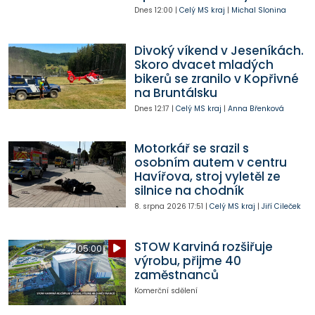
Dnes
12:00
|
Celý MS kraj
|
Michal Slonina
Divoký víkend v Jeseníkách.
Skoro dvacet mladých
bikerů se zranilo v Kopřivné
na Bruntálsku
Dnes
12:17
|
Celý MS kraj
|
Anna Břenková
Motorkář se srazil s
osobním autem v centru
Havířova, stroj vyletěl ze
silnice na chodník
8. srpna 2026
17:51
|
Celý MS kraj
|
Jiří Cileček
STOW Karviná rozšiřuje
05:00
výrobu, přijme 40
zaměstnanců
Komerční sdělení