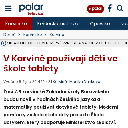
Karvinsko
Frýdeckomístecko
Opavsko
Nov
Domů
Karvinsko
Karviná
 V KRAJI OPROTI ČERVNU MÍRNĚ VZROSTLA NA 7 %, V CELÉ ČE JE 5,0 %
MOTORKÁŘ VE F-M BĚHEM PŘEDJÍŽDĚNÍ SRAZIL CHODCE A ZEMŘEL, 
HYGIENICI KONTROLUJÍ V MSK LETNÍ TÁBORY, ZDRAVOTNÍ SITUACE J
NA BÍLOVECKÝCH NOVÝCH DVORECH SE PO 84 LETECH ROZTOČILY L
KARVINSKÉ MOŘE ZÍSKÁ NOVÉ GASTRO ZÁZEMÍ S VYHLÍDKOVOU TER
ZÁCHRANÁŘI ZASAHOVALI O VÍKENDU U DEVÍTI ZRANĚNÝCH BIKERŮ 
KRAJSKÝ SOUD V OSTRAVĚ ŘEŠÍ GANG, KTERÝ OBCHODOVAL S ČE
BORŮVKOVÝ FESTIVAL V ÚVALNĚ ZASKOČIL VELKÝ ZÁJEM NÁVŠTĚVNÍ
MS KRAJ DOKONČIL OPRAVU SILNICE MEZI VRBNEM A HEŘMANOVICEM
ŘSD V RÁMCI UZAVÍRKY SILNICE PŘES MĚSTO ALBRECHTICE OPRAVÍ I M
V BÍLOVCI BOURAL POPELÁŘSKÝ VŮZ PŘI COUVÁNÍ DO SLOUPU, MU
PLANETÁRIUM V OSTRAVĚ CHYSTÁ POZOROVÁNÍ ČÁSTEČNÉHO ZATMĚ
OPRAVA ULIC V HAVÍŘOVĚ UKONČÍ NELEGÁLNÍ PARKOVÁNÍ VE VNI
FC BANÍK OSTRAVA PROHRÁL V HRADCI KRÁLOVÉ 1:2, OD 43. MINUTY 
ÚŘADY PRÁCE V MSK EVIDOVALY V ČERVENCI 54 949 LIDÍ BEZ PR
V Karviné používají děti ve
škole tablety
Vydáno 8. října 2014 12:42 |
Karviná
|
Monika Danková
Žáci 7.B karvinské Základní školy Borovského
budou nově v hodinách českého jazyka a
matematiky používat dotykové tablety. Moderní
pomůcky získala škola díky projektu Škola
dotykem, který podporuje Ministerstvo školství,