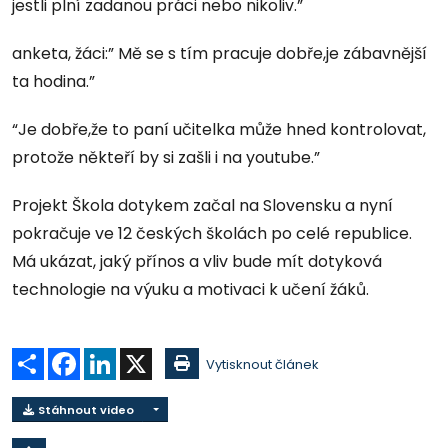
jestli plní zadanou práci nebo nikoliv.”
anketa, žáci:” Mě se s tím pracuje dobře,je zábavnější
ta hodina.”
“Je dobře,že to paní učitelka může hned kontrolovat,
protože někteří by si zašli i na youtube.”
Projekt Škola dotykem začal na Slovensku a nyní
pokračuje ve 12 českých školách po celé republice.
Má ukázat, jaký přínos a vliv bude mít dotyková
technologie na výuku a motivaci k učení žáků.
Sdílet
Facebook
LinkedIn
X
Vytisknout článek
Stáhnout video