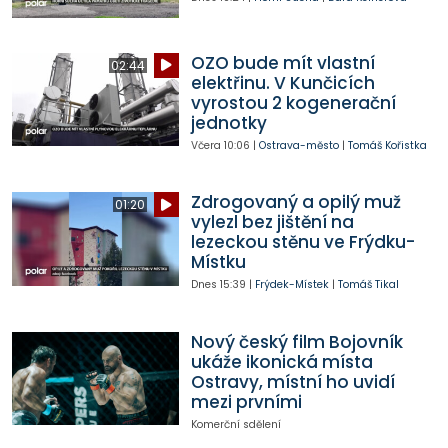
OZO bude mít vlastní
02:44
elektřinu. V Kunčicích
vyrostou 2 kogenerační
jednotky
Včera
10:06
|
Ostrava-město
|
Tomáš Kořistka
Zdrogovaný a opilý muž
01:20
vylezl bez jištění na
lezeckou stěnu ve Frýdku-
Místku
Dnes
15:39
|
Frýdek-Místek
|
Tomáš Tikal
Nový český film Bojovník
ukáže ikonická místa
Ostravy, místní ho uvidí
mezi prvními
Komerční sdělení