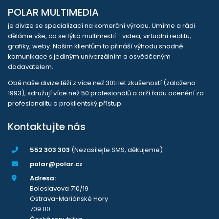
POLAR MULTIMEDIA
je divize se specializací na komerční výrobu. Umíme a rádi
děláme vše, co se týká multimedií - videa, virtuální realitu,
grafiky, weby. Našim klientům to přináší výhodu snadné
komunikace s jediným univerzálním a osvědčeným
dodavatelem.
Obě naše divize těží z více než 30ti let zkušeností (založeno
1993), sdružují více než 50 profesionálů a drží řadu ocenění za
profesionalitu a proklientský přístup.
Kontaktujte nás
552 303 303
(Nezasílejte SMS, děkujeme)
polar@polar.cz
Adresa:
Boleslavova 710/19
Ostrava-Mariánské Hory
709 00