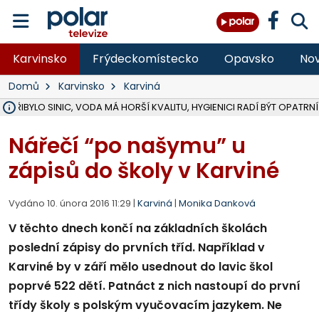
Karvinsko
Frýdeckomístecko
Opavsko
Nov
Domů
Karvinsko
Karviná
Ě PŘIBYLO SINIC, VODA MÁ HORŠÍ KVALITU, HYGIENICI RADÍ BÝT OPATRNÍ
ÚOHS DAL ZÁTORU POKUTU 100 000 ZA CHYBY V ZAKÁZCE NA OBN
AREÁL LODIČEK V KARVINÉ SE PŘIPRAVUJE NA VELKOU REKONSTRUKC
KARVINÁ ZNÁ BUDOUCÍ PODOBU AREÁLU LODIČKY V PARKU BOŽEN
CYKLISTU (74) SRAZIL V BRUNTÁLU KAMION, JE V OHROŽENÍ ŽIVOTA,
POLICIE HLEDÁ PŘÍPADNÉ SVĚDKY, KTEŘÍ POMŮŽOU OBJASNIT PRŮ
RADNÍ OSTRAVY A POSLANKYNĚ A. HOFFMANNOVÁ ZA PIRÁTY PODA
NA POSTUP MINISTERSTVA ŽIVOTNÍHO PROSTŘEDÍ V KAUZE HALDY 
MUŽ V PŘÍBOŘE SE VÁŽNĚ ZRANIL PŘI PRÁCI S ROZBRUŠOVAČKOU, I
SLEZSKÁ OSTRAVA PŘIPRAVUJE PROJEKTOVOU DOKUMENTACI PRO 
PODEZŘELÝ BALÍČEK ZASTAVIL PROVOZ NA NÁDRAŽÍ VE F-M, ČEKÁ 
CHLAPEČKA (2) V HAVÍŘOVĚ POKOUSAL PES, POLICIE HLEDÁ MAJITEL
MS KRAJ VYBUDUJE ZA 40 MILIONŮ V JABLUNKOVĚ NOVÝ MOST PŘES O
FOTBALISTA LAURI LAINE SE VRACÍ Z BANÍKU OSTRAVA NA PŮL ROK
F-M DOKONČIL VOLNOČASOVÝ AREÁL RIVKA PARK ZA 62 MILIONŮ,
Nářečí “po našymu” u
zápisů do školy v Karviné
Vydáno 10. února 2016 11:29 |
Karviná
|
Monika Danková
V těchto dnech končí na základních školách
poslední zápisy do prvních tříd. Například v
Karviné by v září mělo usednout do lavic škol
poprvé 522 dětí. Patnáct z nich nastoupí do první
třídy školy s polským vyučovacím jazykem. Ne