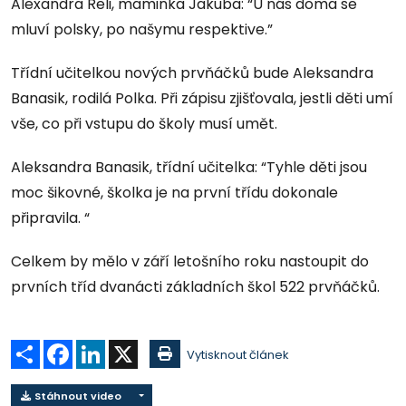
Alexandra Reli, maminka Jakuba: “U nás doma se
mluví polsky, po našymu respektive.”
Třídní učitelkou nových prvňáčků bude Aleksandra
Banasik, rodilá Polka. Při zápisu zjišťovala, jestli děti umí
vše, co při vstupu do školy musí umět.
Aleksandra Banasik, třídní učitelka: “Tyhle děti jsou
moc šikovné, školka je na první třídu dokonale
připravila. “
Celkem by mělo v září letošního roku nastoupit do
prvních tříd dvanácti základních škol 522 prvňáčků.
Sdílet
Facebook
LinkedIn
X
Vytisknout článek
Stáhnout video