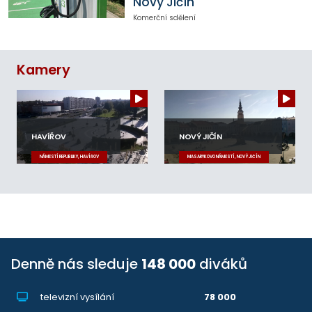
Nový Jičín
Komerční sdělení
Kamery
HAVÍŘOV
NOVÝ JIČÍN
NÁMĚSTÍ REPUBLIKY, HAVÍŘOV
MASARYKOVO NÁMĚSTÍ, NOVÝ JIČÍN
Denně nás sleduje
148 000
diváků
televizní vysílání
78 000