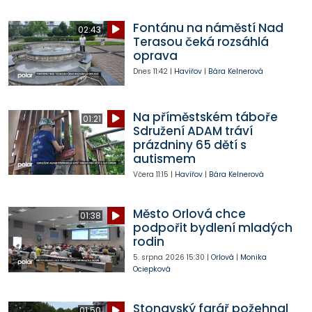
Fontánu na náměstí Nad
02:43
Terasou čeká rozsáhlá
oprava
Dnes
11:42
|
Havířov
|
Bára Kelnerová
Na příměstském táboře
01:21
Sdružení ADAM tráví
prázdniny 65 dětí s
autismem
Včera
11:15
|
Havířov
|
Bára Kelnerová
Město Orlová chce
01:38
podpořit bydlení mladých
rodin
5. srpna 2026
15:30
|
Orlová
|
Monika
Ociepková
Stonavský farář požehnal
01:50