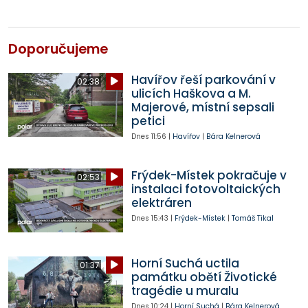
Doporučujeme
Havířov řeší parkování v
02:38
ulicích Haškova a M.
Majerové, místní sepsali
petici
Dnes
11:56
|
Havířov
|
Bára Kelnerová
Frýdek-Místek pokračuje v
02:53
instalaci fotovoltaických
elektráren
Dnes
15:43
|
Frýdek-Místek
|
Tomáš Tikal
Horní Suchá uctila
01:37
památku obětí Životické
tragédie u muralu
Dnes
10:24
|
Horní Suchá
|
Bára Kelnerová