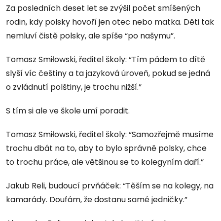
Za posledních deset let se zvýšil počet smíšených
rodin, kdy polsky hovoří jen otec nebo matka. Děti tak
nemluví čistě polsky, ale spíše “po našymu”.
Tomasz Smiłowski, ředitel školy: “Tím pádem to dítě
slyší víc češtiny a ta jazyková úroveň, pokud se jedná
o zvládnutí polštiny, je trochu nižší.”
S tím si ale ve škole umí poradit.
Tomasz Smiłowski, ředitel školy: “Samozřejmě musíme
trochu dbát na to, aby to bylo správně polsky, chce
to trochu práce, ale většinou se to kolegyním daří.”
Jakub Reli, budoucí prvňáček: “Těším se na kolegy, na
kamarády. Doufám, že dostanu samé jedničky.”