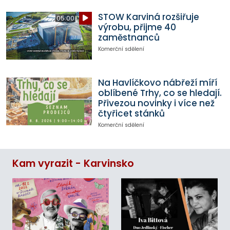
STOW Karviná rozšiřuje
05:00
výrobu, přijme 40
zaměstnanců
Komerční sdělení
Na Havlíčkovo nábřeží míří
oblíbené Trhy, co se hledají.
Přivezou novinky i více než
čtyřicet stánků
Komerční sdělení
Kam vyrazit - Karvinsko