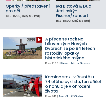
Operky / představení
Iva Bittová & Duo
pro děti
Jedlinský-
Fischer/koncert
13.9.
15:00
, Celý MS kraj
15.9.
18:00
, Celý MS kraj
A přece se točí! Na
01:20
bíloveckých Nových
Dvorech se po 84 letech
roztočily lopatky
historického mlýna
Dnes
13:00
|
Bílovec
|
Michal Slonina
Kamion srazil v Bruntálu
74letého cyklistu, ten přišel
o nohu a je v ohrožení
života
Dnes
9:18
|
Bruntál
|
Jiří Cileček