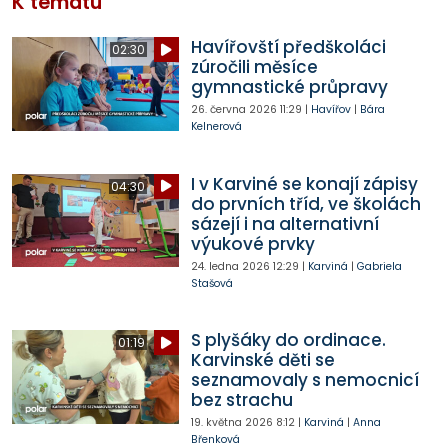
K tématu
Havířovští předškoláci
02:30
zúročili měsíce
gymnastické průpravy
26. června 2026
11:29
|
Havířov
|
Bára
Kelnerová
I v Karviné se konají zápisy
04:30
do prvních tříd, ve školách
sázejí i na alternativní
výukové prvky
24. ledna 2026
12:29
|
Karviná
|
Gabriela
Stašová
S plyšáky do ordinace.
01:19
Karvinské děti se
seznamovaly s nemocnicí
bez strachu
19. května 2026
8:12
|
Karviná
|
Anna
Břenková