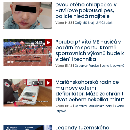
Dvouletého chlapečka v
Havířově pokousal pes,
policie hledá majitele
Včera
14:33
|
Celý MS kraj
|
Jiří Cileček
Poruba přivítá ME hasičů v
01:31
požárním sportu. Kromě
sportovních výkonů bude k
vidění i technika
Včera
15:43
|
Ostrava-Poruba
|
Jana Lipowská
Mariánskohorská radnice
01:56
má nový externí
defibrilátor. Může zachránit
život během několika minut
Včera
19:04
|
Ostrava-Mariánské hory
|
Yvona
Fajtová
Legendy tuzemského