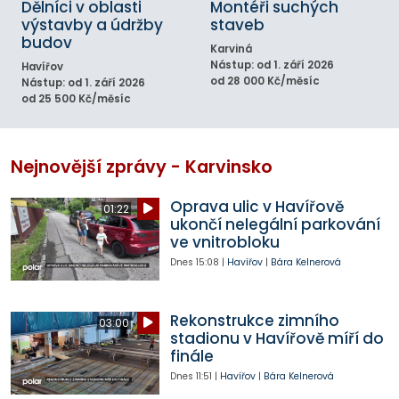
Dělníci v oblasti
Montéři suchých
výstavby a údržby
staveb
budov
Karviná
Nástup: od 1. září 2026
Havířov
od 28 000 Kč/měsíc
Nástup: od 1. září 2026
od 25 500 Kč/měsíc
Nejnovější zprávy - Karvinsko
Oprava ulic v Havířově
01:22
ukončí nelegální parkování
ve vnitrobloku
Dnes
15:08
|
Havířov
|
Bára Kelnerová
Rekonstrukce zimního
03:00
stadionu v Havířově míří do
finále
Dnes
11:51
|
Havířov
|
Bára Kelnerová