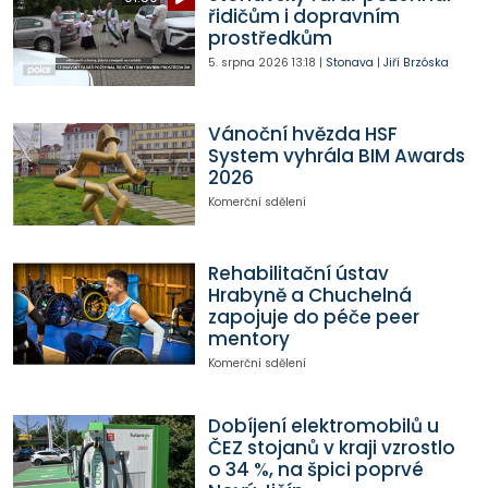
řidičům i dopravním
prostředkům
5. srpna 2026
13:18
|
Stonava
|
Jiří Brzóska
Vánoční hvězda HSF
System vyhrála BIM Awards
2026
Komerční sdělení
Rehabilitační ústav
Hrabyně a Chuchelná
zapojuje do péče peer
mentory
Komerční sdělení
Dobíjení elektromobilů u
ČEZ stojanů v kraji vzrostlo
o 34 %, na špici poprvé