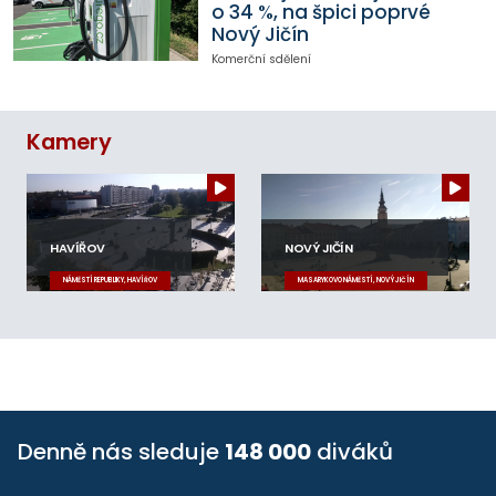
o 34 %, na špici poprvé
Nový Jičín
Komerční sdělení
Kamery
HAVÍŘOV
NOVÝ JIČÍN
NÁMĚSTÍ REPUBLIKY, HAVÍŘOV
MASARYKOVO NÁMĚSTÍ, NOVÝ JIČÍN
Denně nás sleduje
148 000
diváků