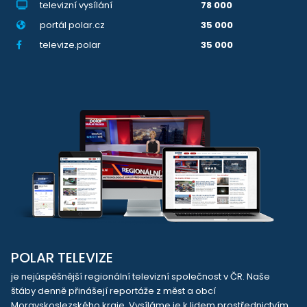
televizní vysílání
78 000
portál polar.cz
35 000
televize.polar
35 000
POLAR TELEVIZE
je nejúspěšnější regionální televizní společnost v ČR. Naše
štáby denně přinášejí reportáže z měst a obcí
Moravskoslezského kraje. Vysíláme je k lidem prostřednictvím