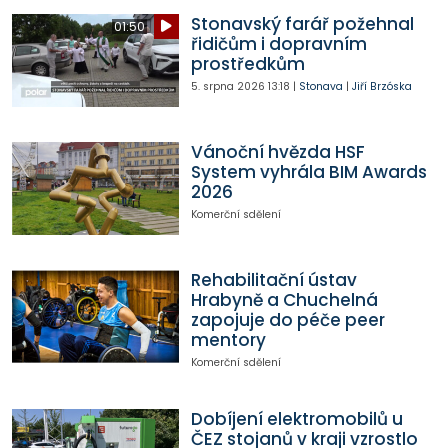
Stonavský farář požehnal
01:50
řidičům i dopravním
prostředkům
5. srpna 2026
13:18
|
Stonava
|
Jiří Brzóska
Vánoční hvězda HSF
System vyhrála BIM Awards
2026
Komerční sdělení
Rehabilitační ústav
Hrabyně a Chuchelná
zapojuje do péče peer
mentory
Komerční sdělení
Dobíjení elektromobilů u
ČEZ stojanů v kraji vzrostlo