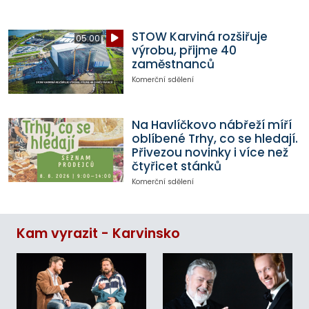
STOW Karviná rozšiřuje
05:00
výrobu, přijme 40
zaměstnanců
Komerční sdělení
Na Havlíčkovo nábřeží míří
oblíbené Trhy, co se hledají.
Přivezou novinky i více než
čtyřicet stánků
Komerční sdělení
Kam vyrazit - Karvinsko