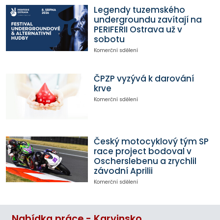
Legendy tuzemského
undergroundu zavítají na
PERIFERII Ostrava už v
sobotu
Komerční sdělení
ČPZP vyzývá k darování
krve
Komerční sdělení
Český motocyklový tým SP
race project bodoval v
Oscherslebenu a zrychlil
závodní Aprilii
Komerční sdělení
Nabídka práce - Karvinsko