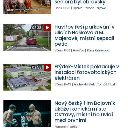
seniorů byl obrovský
Dnes
10:28
|
Opava
|
Yvona Fajtová
Havířov řeší parkování v
02:38
ulicích Haškova a M.
Majerové, místní sepsali
petici
Včera
11:56
|
Havířov
|
Bára Kelnerová
Frýdek-Místek pokračuje v
02:53
instalaci fotovoltaických
elektráren
Včera
15:43
|
Frýdek-Místek
|
Tomáš Tikal
Nový český film Bojovník
ukáže ikonická místa
Ostravy, místní ho uvidí
mezi prvními
Komerční sdělení