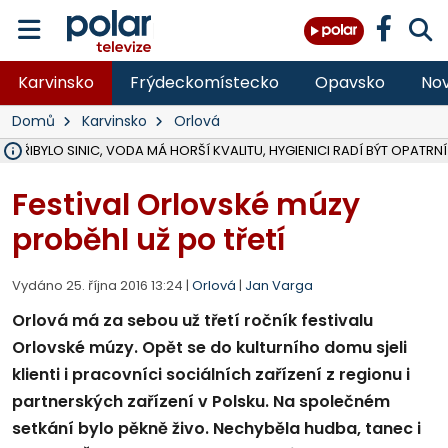
Karvinsko
Frýdeckomístecko
Opavsko
Nov
Domů
Karvinsko
Orlová
Ě PŘIBYLO SINIC, VODA MÁ HORŠÍ KVALITU, HYGIENICI RADÍ BÝT OPATRNÍ
ÚOHS DAL ZÁTORU POKUTU 100 000 ZA CHYBY V ZAKÁZCE NA OBN
AREÁL LODIČEK V KARVINÉ SE PŘIPRAVUJE NA VELKOU REKONSTRUKC
KARVINÁ ZNÁ BUDOUCÍ PODOBU AREÁLU LODIČKY V PARKU BOŽEN
CYKLISTU (74) SRAZIL V BRUNTÁLU KAMION, JE V OHROŽENÍ ŽIVOTA,
POLICIE HLEDÁ PŘÍPADNÉ SVĚDKY, KTEŘÍ POMŮŽOU OBJASNIT PRŮ
RADNÍ OSTRAVY A POSLANKYNĚ A. HOFFMANNOVÁ ZA PIRÁTY PODA
NA POSTUP MINISTERSTVA ŽIVOTNÍHO PROSTŘEDÍ V KAUZE HALDY 
MUŽ V PŘÍBOŘE SE VÁŽNĚ ZRANIL PŘI PRÁCI S ROZBRUŠOVAČKOU, I
SLEZSKÁ OSTRAVA PŘIPRAVUJE PROJEKTOVOU DOKUMENTACI PRO 
PODEZŘELÝ BALÍČEK ZASTAVIL PROVOZ NA NÁDRAŽÍ VE F-M, ČEKÁ 
CHLAPEČKA (2) V HAVÍŘOVĚ POKOUSAL PES, POLICIE HLEDÁ MAJITEL
MS KRAJ VYBUDUJE ZA 40 MILIONŮ V JABLUNKOVĚ NOVÝ MOST PŘES O
FOTBALISTA LAURI LAINE SE VRACÍ Z BANÍKU OSTRAVA NA PŮL ROK
F-M DOKONČIL VOLNOČASOVÝ AREÁL RIVKA PARK ZA 62 MILIONŮ,
Festival Orlovské múzy
proběhl už po třetí
Vydáno 25. října 2016 13:24 |
Orlová
|
Jan Varga
Orlová má za sebou už třetí ročník festivalu
Orlovské múzy. Opět se do kulturního domu sjeli
klienti i pracovníci sociálních zařízení z regionu i
partnerských zařízení v Polsku. Na společném
setkání bylo pěkně živo. Nechyběla hudba, tanec i