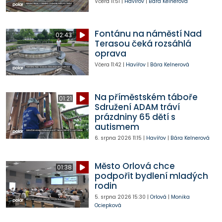
Včera
11:51
|
Havířov
|
Bára Kelnerová
Fontánu na náměstí Nad
02:43
Terasou čeká rozsáhlá
oprava
Včera
11:42
|
Havířov
|
Bára Kelnerová
Na příměstském táboře
01:21
Sdružení ADAM tráví
prázdniny 65 dětí s
autismem
6. srpna 2026
11:15
|
Havířov
|
Bára Kelnerová
Město Orlová chce
01:38
podpořit bydlení mladých
rodin
5. srpna 2026
15:30
|
Orlová
|
Monika
Ociepková