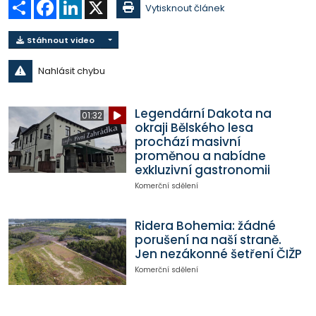
Sdílet
Facebook
LinkedIn
X
Vytisknout článek
Stáhnout video
Nahlásit chybu
Legendární Dakota na
01:32
okraji Bělského lesa
prochází masivní
proměnou a nabídne
exkluzivní gastronomii
Komerční sdělení
Ridera Bohemia: žádné
porušení na naší straně.
Jen nezákonné šetření ČIŽP
Komerční sdělení