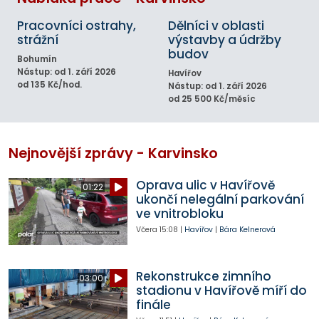
Pracovníci ostrahy,
Dělníci v oblasti
strážní
výstavby a údržby
budov
Bohumín
Nástup: od 1. září 2026
Havířov
od 135 Kč/hod.
Nástup: od 1. září 2026
od 25 500 Kč/měsíc
Nejnovější zprávy - Karvinsko
Oprava ulic v Havířově
01:22
ukončí nelegální parkování
ve vnitrobloku
Včera
15:08
|
Havířov
|
Bára Kelnerová
Rekonstrukce zimního
03:00
stadionu v Havířově míří do
finále