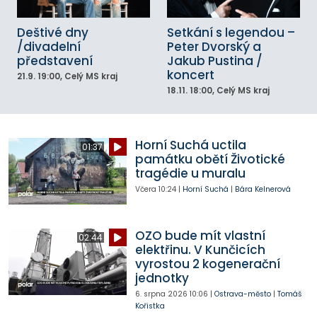
Deštivé dny
Setkání s legendou –
/divadelní
Peter Dvorský a
představení
Jakub Pustina /
koncert
21.9.
19:00
, Celý MS kraj
18.11.
18:00
, Celý MS kraj
Horní Suchá uctila
01:37
památku obětí Životické
tragédie u muralu
Včera
10:24
|
Horní Suchá
|
Bára Kelnerová
OZO bude mít vlastní
02:44
elektřinu. V Kunčicích
vyrostou 2 kogenerační
jednotky
6. srpna 2026
10:06
|
Ostrava-město
|
Tomáš
Kořistka