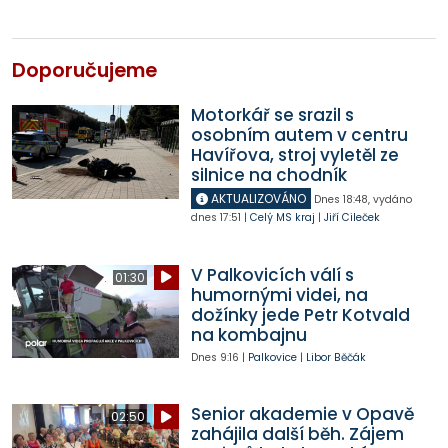
Doporučujeme
Motorkář se srazil s
osobním autem v centru
Havířova, stroj vyletěl ze
silnice na chodník
AKTUALIZOVÁNO
Dnes
18:48
,
vydáno
dnes
17:51
|
Celý MS kraj
|
Jiří Cileček
V Palkovicích válí s
01:30
humornými videi, na
dožínky jede Petr Kotvald
na kombajnu
Dnes
9:16
|
Palkovice
|
Libor Běčák
Senior akademie v Opavě
02:50
zahájila další běh. Zájem