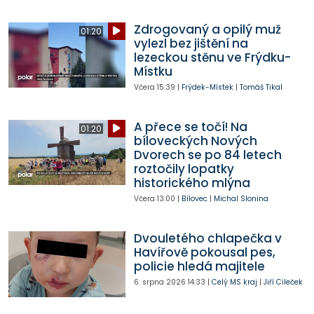
Zdrogovaný a opilý muž
01:20
vylezl bez jištění na
lezeckou stěnu ve Frýdku-
Místku
Včera
15:39
|
Frýdek-Místek
|
Tomáš Tikal
A přece se točí! Na
01:20
bíloveckých Nových
Dvorech se po 84 letech
roztočily lopatky
historického mlýna
Včera
13:00
|
Bílovec
|
Michal Slonina
Dvouletého chlapečka v
Havířově pokousal pes,
policie hledá majitele
6. srpna 2026
14:33
|
Celý MS kraj
|
Jiří Cileček