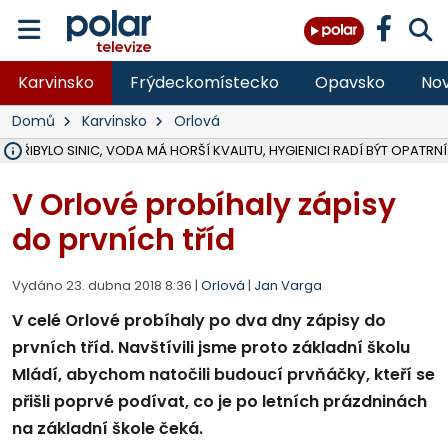
Karvinsko
Frýdeckomístecko
Opavsko
Nov
Domů
Karvinsko
Orlová
Ě PŘIBYLO SINIC, VODA MÁ HORŠÍ KVALITU, HYGIENICI RADÍ BÝT OPATRNÍ
ÚOHS DAL ZÁTORU POKUTU 100 000 ZA CHYBY V ZAKÁZCE NA OBN
AREÁL LODIČEK V KARVINÉ SE PŘIPRAVUJE NA VELKOU REKONSTRUKC
KARVINÁ ZNÁ BUDOUCÍ PODOBU AREÁLU LODIČKY V PARKU BOŽEN
CYKLISTU (74) SRAZIL V BRUNTÁLU KAMION, JE V OHROŽENÍ ŽIVOTA,
POLICIE HLEDÁ PŘÍPADNÉ SVĚDKY, KTEŘÍ POMŮŽOU OBJASNIT PRŮ
RADNÍ OSTRAVY A POSLANKYNĚ A. HOFFMANNOVÁ ZA PIRÁTY PODA
NA POSTUP MINISTERSTVA ŽIVOTNÍHO PROSTŘEDÍ V KAUZE HALDY 
MUŽ V PŘÍBOŘE SE VÁŽNĚ ZRANIL PŘI PRÁCI S ROZBRUŠOVAČKOU, I
SLEZSKÁ OSTRAVA PŘIPRAVUJE PROJEKTOVOU DOKUMENTACI PRO 
PODEZŘELÝ BALÍČEK ZASTAVIL PROVOZ NA NÁDRAŽÍ VE F-M, ČEKÁ 
CHLAPEČKA (2) V HAVÍŘOVĚ POKOUSAL PES, POLICIE HLEDÁ MAJITEL
MS KRAJ VYBUDUJE ZA 40 MILIONŮ V JABLUNKOVĚ NOVÝ MOST PŘES O
FOTBALISTA LAURI LAINE SE VRACÍ Z BANÍKU OSTRAVA NA PŮL ROK
F-M DOKONČIL VOLNOČASOVÝ AREÁL RIVKA PARK ZA 62 MILIONŮ,
V Orlové probíhaly zápisy
do prvních tříd
Vydáno 23. dubna 2018 8:36 |
Orlová
|
Jan Varga
V celé Orlové probíhaly po dva dny zápisy do
prvních tříd. Navštívili jsme proto základní školu
Mládí, abychom natočili budoucí prvňáčky, kteří se
přišli poprvé podívat, co je po letních prázdninách
na základní škole čeká.