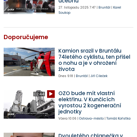
učebnu
27. listopadu 2025
7:47
|
Bruntál
|
Karel
Soukop
Doporučujeme
Kamion srazil v Bruntálu
74letého cyklistu, ten přišel
o nohu a je v ohrožení
života
Dnes
9:18
|
Bruntál
|
Jiří Cileček
OZO bude mít vlastní
02:44
elektřinu. V Kunčicích
vyrostou 2 kogenerační
jednotky
Včera
10:06
|
Ostrava-město
|
Tomáš Kořistka
Dvouletého chlapečka v