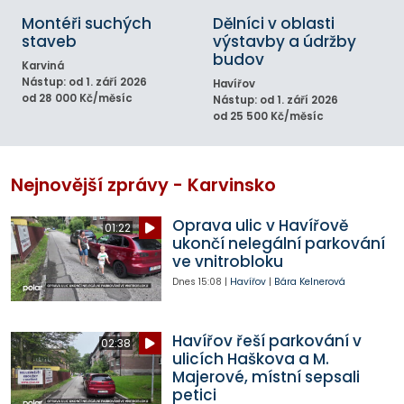
Montéři suchých
Dělníci v oblasti
staveb
výstavby a údržby
budov
Karviná
Nástup: od 1. září 2026
Havířov
od 28 000 Kč/měsíc
Nástup: od 1. září 2026
od 25 500 Kč/měsíc
Nejnovější zprávy - Karvinsko
Oprava ulic v Havířově
01:22
ukončí nelegální parkování
ve vnitrobloku
Dnes
15:08
|
Havířov
|
Bára Kelnerová
Havířov řeší parkování v
02:38
ulicích Haškova a M.
Majerové, místní sepsali
petici