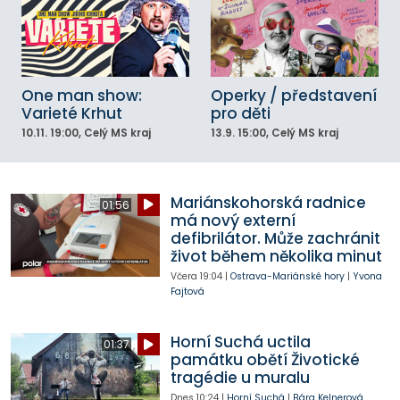
One man show:
Operky / představení
Varieté Krhut
pro děti
10.11.
19:00
, Celý MS kraj
13.9.
15:00
, Celý MS kraj
Mariánskohorská radnice
01:56
má nový externí
defibrilátor. Může zachránit
život během několika minut
Včera
19:04
|
Ostrava-Mariánské hory
|
Yvona
Fajtová
Horní Suchá uctila
01:37
památku obětí Životické
tragédie u muralu
Dnes
10:24
|
Horní Suchá
|
Bára Kelnerová