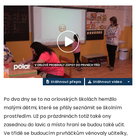
Přehrát
video
Stáhnout přepis
Stáhnout video
Po dva dny se to na orlovských školách hemžilo
malými dětmi, které se přišly seznámit se školním
prostředím. Už po prázdninách totiž také ony
zasednou do lavic a místo hraní se budou také učit.
Ve třídě se budoucím prvňáčkům věnovaly učitelky,