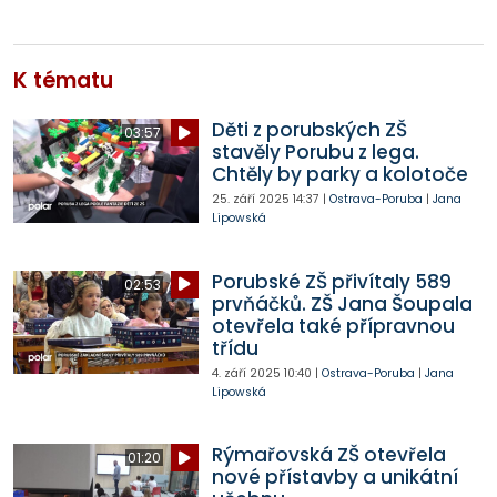
K tématu
Děti z porubských ZŠ
03:57
stavěly Porubu z lega.
Chtěly by parky a kolotoče
25. září 2025
14:37
|
Ostrava-Poruba
|
Jana
Lipowská
Porubské ZŠ přivítaly 589
02:53
prvňáčků. ZŠ Jana Šoupala
otevřela také přípravnou
třídu
4. září 2025
10:40
|
Ostrava-Poruba
|
Jana
Lipowská
Rýmařovská ZŠ otevřela
01:20
nové přístavby a unikátní