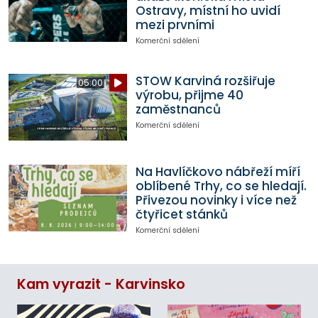
Ostravy, místní ho uvidí
mezi prvními
Komerční sdělení
STOW Karviná rozšiřuje
05:00
výrobu, přijme 40
zaměstnanců
Komerční sdělení
Na Havlíčkovo nábřeží míří
oblíbené Trhy, co se hledají.
Přivezou novinky i více než
čtyřicet stánků
Komerční sdělení
Kam vyrazit - Karvinsko