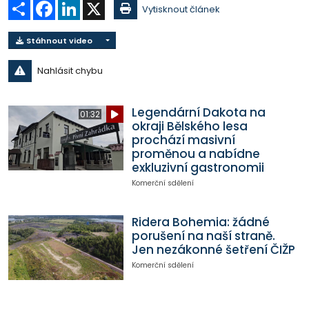
Sdílet
Facebook
LinkedIn
X
Vytisknout článek
Stáhnout video
Nahlásit chybu
Legendární Dakota na
01:32
okraji Bělského lesa
prochází masivní
proměnou a nabídne
exkluzivní gastronomii
Komerční sdělení
Ridera Bohemia: žádné
porušení na naší straně.
Jen nezákonné šetření ČIŽP
Komerční sdělení