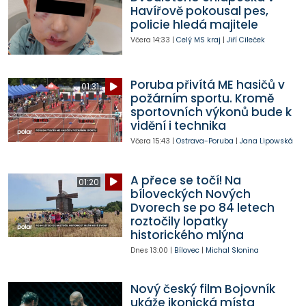
Havířově pokousal pes,
policie hledá majitele
Včera
14:33
|
Celý MS kraj
|
Jiří Cileček
Poruba přivítá ME hasičů v
01:31
požárním sportu. Kromě
sportovních výkonů bude k
vidění i technika
Včera
15:43
|
Ostrava-Poruba
|
Jana Lipowská
A přece se točí! Na
01:20
bíloveckých Nových
Dvorech se po 84 letech
roztočily lopatky
historického mlýna
Dnes
13:00
|
Bílovec
|
Michal Slonina
Nový český film Bojovník
ukáže ikonická místa