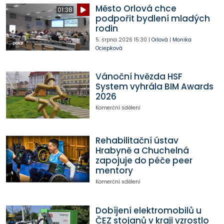
Město Orlová chce
01:38
podpořit bydlení mladých
rodin
5. srpna 2026
15:30
|
Orlová
|
Monika
Ociepková
Vánoční hvězda HSF
System vyhrála BIM Awards
2026
Komerční sdělení
Rehabilitační ústav
Hrabyně a Chuchelná
zapojuje do péče peer
mentory
Komerční sdělení
Dobíjení elektromobilů u
ČEZ stojanů v kraji vzrostlo