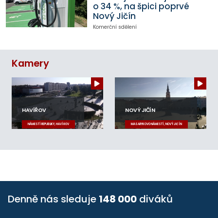
o 34 %, na špici poprvé
Nový Jičín
Komerční sdělení
Kamery
HAVÍŘOV
NOVÝ JIČÍN
NÁMĚSTÍ REPUBLIKY, HAVÍŘOV
MASARYKOVO NÁMĚSTÍ, NOVÝ JIČÍN
Denně nás sleduje
148 000
diváků