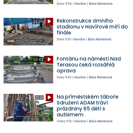
Dnes
11:56
|
Havířov
|
Bára Kelnerová
Rekonstrukce zimního
03:00
stadionu v Havířově míří do
finále
Dnes
11:51
|
Havířov
|
Bára Kelnerová
Fontánu na náměstí Nad
02:43
Terasou čeká rozsáhlá
oprava
Dnes
11:42
|
Havířov
|
Bára Kelnerová
Na příměstském táboře
01:21
Sdružení ADAM tráví
prázdniny 65 dětí s
autismem
Včera
11:15
|
Havířov
|
Bára Kelnerová