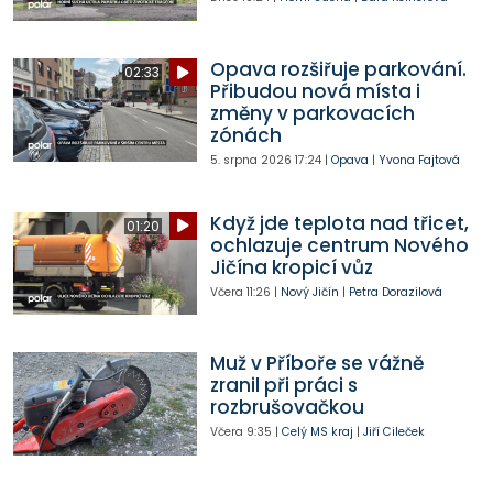
Opava rozšiřuje parkování.
02:33
Přibudou nová místa i
změny v parkovacích
zónách
5. srpna 2026
17:24
|
Opava
|
Yvona Fajtová
Když jde teplota nad třicet,
01:20
ochlazuje centrum Nového
Jičína kropicí vůz
Včera
11:26
|
Nový Jičín
|
Petra Dorazilová
Muž v Příboře se vážně
zranil při práci s
rozbrušovačkou
Včera
9:35
|
Celý MS kraj
|
Jiří Cileček