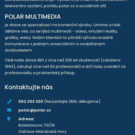
televizního vysílání, portálu polar.cz a sociálních sítí.
POLAR MULTIMEDIA
je divize se specializací na komerční výrobu. Umíme a rádi
děláme vše, co se týká multimedií - videa, virtuální realitu,
grafiky, weby. Našim klientům to přináší výhodu snadné
komunikace s jediným univerzálním a osvědčeným
dodavatelem.
Obě naše divize těží z více než 30ti let zkušeností (založeno
1993), sdružují více než 50 profesionálů a drží řadu ocenění za
profesionalitu a proklientský přístup.
Kontaktujte nás
552 303 303
(Nezasílejte SMS, děkujeme)
polar@polar.cz
Adresa:
Boleslavova 710/19
Ostrava-Mariánské Hory