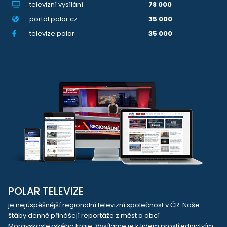
televizní vysílání
78 000
portál polar.cz
35 000
televize.polar
35 000
POLAR TELEVIZE
je nejúspěšnější regionální televizní společnost v ČR. Naše
štáby denně přinášejí reportáže z měst a obcí
Moravskoslezského kraje. Vysíláme je k lidem prostřednictvím