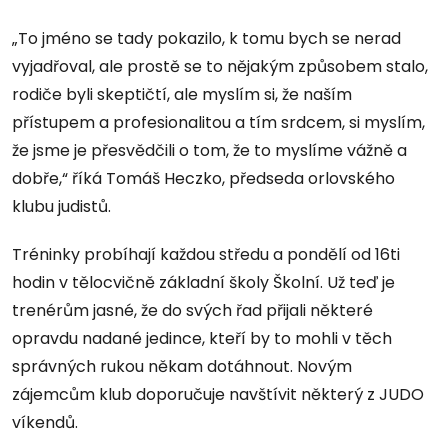
„To jméno se tady pokazilo, k tomu bych se nerad
vyjadřoval, ale prostě se to nějakým způsobem stalo,
rodiče byli skeptičtí, ale myslím si, že naším
přístupem a profesionalitou a tím srdcem, si myslím,
že jsme je přesvědčili o tom, že to myslíme vážně a
dobře,“ říká Tomáš Heczko, předseda orlovského
klubu judistů.
Tréninky probíhají každou středu a pondělí od 16ti
hodin v tělocvičně základní školy Školní. Už teď je
trenérům jasné, že do svých řad přijali některé
opravdu nadané jedince, kteří by to mohli v těch
správných rukou někam dotáhnout. Novým
zájemcům klub doporučuje navštívit některý z JUDO
víkendů.