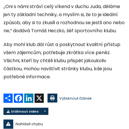
„Oni s námi stráví celý víkend v duchu Juda, děláme
jen ty základní techniky, a myslím si, že to je ideální
způsob, aby si to zkusili a rozhodnou se jestli ano nebo
ne,“ dodává Tomáš Heczko, šéf sportovního klubu.
Aby mohl klub dál růst a poskytnout kvalitní přístup
všem zájemcům, potřebuje zkrátka více peněz.
Všichni, kteří by chtěli klubu přispět jakoukoliv
částkou, mohou navštívit stránky klubu, kde jsou
potřebné informace.
Sdílet
Facebook
LinkedIn
X
Vytisknout článek
Stáhnout video
Nahlásit chybu