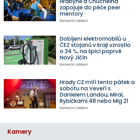
Hrabyně a Chuchelná
zapojuje do péče peer
mentory
Komerční sdělení
Dobíjení elektromobilů u
ČEZ stojanů v kraji vzrostlo
o 34 %, na špici poprvé
Nový Jičín
Komerční sdělení
Hrady CZ míří tento pátek a
sobotu na Veveří s
Danielem Landou, Mirai,
Rybičkami 48 nebo Mig 21
Komerční sdělení
Kamery