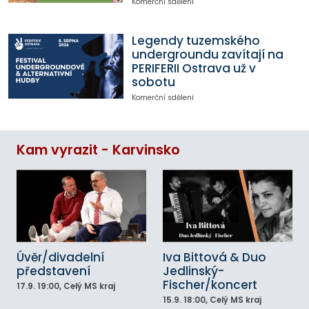
Komerční sdělení
Legendy tuzemského
undergroundu zavítají na
PERIFERII Ostrava už v
sobotu
Komerční sdělení
Kam vyrazit - Karvinsko
Úvěr/divadelní
Iva Bittová & Duo
představení
Jedlinský-
Fischer/koncert
17.9.
19:00
, Celý MS kraj
15.9.
18:00
, Celý MS kraj