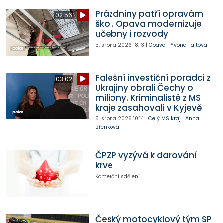
Prázdniny patří opravám
02:56
škol. Opava modernizuje
učebny i rozvody
5. srpna 2026
18:13
|
Opava
|
Yvona Fajtová
Falešní investiční poradci z
03:02
Ukrajiny obrali Čechy o
miliony. Kriminalisté z MS
kraje zasahovali v Kyjevě
5. srpna 2026
10:14
|
Celý MS kraj
|
Anna
Břenková
ČPZP vyzývá k darování
krve
Komerční sdělení
Český motocyklový tým SP