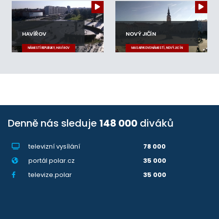
HAVÍŘOV
NOVÝ JIČÍN
NÁMĚSTÍ REPUBLIKY, HAVÍŘOV
MASARYKOVO NÁMĚSTÍ, NOVÝ JIČÍN
Denně nás sleduje
148 000
diváků
televizní vysílání
78 000
portál polar.cz
35 000
televize.polar
35 000