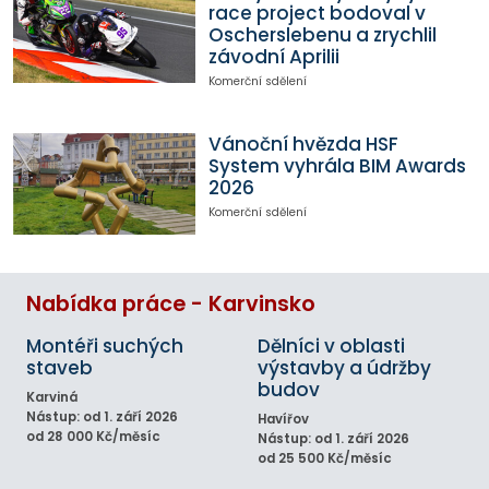
race project bodoval v
Oscherslebenu a zrychlil
závodní Aprilii
Komerční sdělení
Vánoční hvězda HSF
System vyhrála BIM Awards
2026
Komerční sdělení
Nabídka práce - Karvinsko
Montéři suchých
Dělníci v oblasti
staveb
výstavby a údržby
budov
Karviná
Nástup: od 1. září 2026
Havířov
od 28 000 Kč/měsíc
Nástup: od 1. září 2026
od 25 500 Kč/měsíc