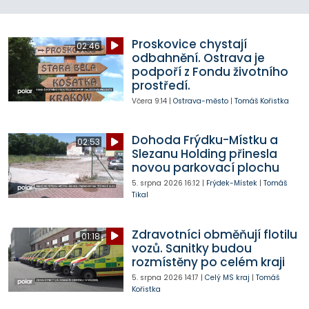
Proskovice chystají
02:46
odbahnění. Ostrava je
podpoří z Fondu životního
prostředí.
Včera
9:14
|
Ostrava-město
|
Tomáš Kořistka
Dohoda Frýdku-Místku a
02:53
Slezanu Holding přinesla
novou parkovací plochu
5. srpna 2026
16:12
|
Frýdek-Místek
|
Tomáš
Tikal
Zdravotníci obměňují flotilu
01:18
vozů. Sanitky budou
rozmístěny po celém kraji
5. srpna 2026
14:17
|
Celý MS kraj
|
Tomáš
Kořistka