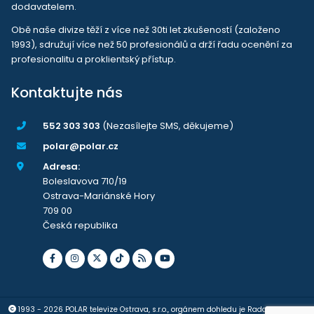
dodavatelem.
Obě naše divize těží z více než 30ti let zkušeností (založeno
1993), sdružují více než 50 profesionálů a drží řadu ocenění za
profesionalitu a proklientský přístup.
Kontaktujte nás
552 303 303
(Nezasílejte SMS, děkujeme)
polar@polar.cz
Adresa:
Boleslavova 710/19
Ostrava-Mariánské Hory
709 00
Česká republika
1993 - 2026 POLAR televize Ostrava, s.r.o., orgánem dohledu je Rada pro