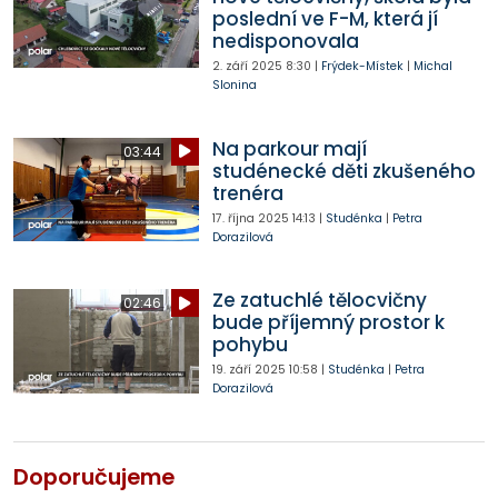
poslední ve F-M, která jí
nedisponovala
2. září 2025
8:30
|
Frýdek-Místek
|
Michal
Slonina
Na parkour mají
03:44
studénecké děti zkušeného
trenéra
17. října 2025
14:13
|
Studénka
|
Petra
Dorazilová
Ze zatuchlé tělocvičny
02:46
bude příjemný prostor k
pohybu
19. září 2025
10:58
|
Studénka
|
Petra
Dorazilová
Doporučujeme