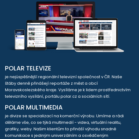
POLAR TELEVIZE
je nejúspěšnější regionální televizní společnost v ČR. Naše
štáby denně přinášejí reportáže z měst a obcí
Moravskoslezského kraje. Vysíláme je k lidem prostřednictvím
televizního vysílání, portálu polar.cz a sociálních sítí.
POLAR MULTIMEDIA
je divize se specializací na komerční výrobu. Umíme a rádi
děláme vše, co se týká multimedií - videa, virtuální realitu,
grafiky, weby. Našim klientům to přináší výhodu snadné
komunikace s jediným univerzálním a osvědčeným