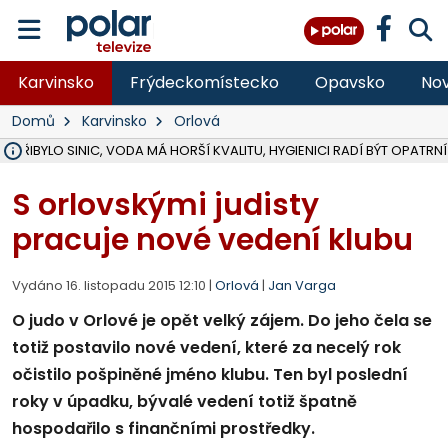
Karvinsko
Frýdeckomístecko
Opavsko
Nov
Domů
Karvinsko
Orlová
Ě PŘIBYLO SINIC, VODA MÁ HORŠÍ KVALITU, HYGIENICI RADÍ BÝT OPATRNÍ
ÚOHS DAL ZÁTORU POKUTU 100 000 ZA CHYBY V ZAKÁZCE NA OBN
AREÁL LODIČEK V KARVINÉ SE PŘIPRAVUJE NA VELKOU REKONSTRUKC
KARVINÁ ZNÁ BUDOUCÍ PODOBU AREÁLU LODIČKY V PARKU BOŽEN
MORAVSKOSLEZŠTÍ POLICISTÉ ODHALILI MEZINÁRODNÍ GANG PODVO
LÁKALI LIDI NA ZISKY Z KRYPTOMĚN, INFO A VIDEO NA POLAR.CZ
RADNÍ OSTRAVY A POSLANKYNĚ A. HOFFMANNOVÁ ZA PIRÁTY PODA
NA POSTUP MINISTERSTVA ŽIVOTNÍHO PROSTŘEDÍ V KAUZE HALDY 
MUŽ V PŘÍBOŘE SE VÁŽNĚ ZRANIL PŘI PRÁCI S ROZBRUŠOVAČKOU, I
SLEZSKÁ OSTRAVA PŘIPRAVUJE PROJEKTOVOU DOKUMENTACI PRO 
PODEZŘELÝ BALÍČEK ZASTAVIL PROVOZ NA NÁDRAŽÍ VE F-M, ČEKÁ 
CHLAPEČKA (2) V HAVÍŘOVĚ POKOUSAL PES, POLICIE HLEDÁ MAJITEL
MS KRAJ VYBUDUJE ZA 40 MILIONŮ V JABLUNKOVĚ NOVÝ MOST PŘES O
FOTBALISTA LAURI LAINE SE VRACÍ Z BANÍKU OSTRAVA NA PŮL ROK
F-M DOKONČIL VOLNOČASOVÝ AREÁL RIVKA PARK ZA 62 MILIONŮ,
S orlovskými judisty
pracuje nové vedení klubu
Vydáno 16. listopadu 2015 12:10 |
Orlová
|
Jan Varga
O judo v Orlové je opět velký zájem. Do jeho čela se
totiž postavilo nové vedení, které za necelý rok
očistilo pošpiněné jméno klubu. Ten byl poslední
roky v úpadku, bývalé vedení totiž špatně
hospodařilo s finančními prostředky.