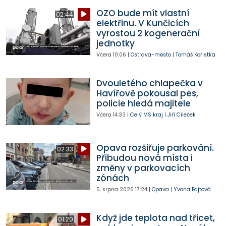
OZO bude mít vlastní
02:44
elektřinu. V Kunčicích
vyrostou 2 kogenerační
jednotky
Včera
10:06
|
Ostrava-město
|
Tomáš Kořistka
Dvouletého chlapečka v
Havířově pokousal pes,
policie hledá majitele
Včera
14:33
|
Celý MS kraj
|
Jiří Cileček
Opava rozšiřuje parkování.
02:33
Přibudou nová místa i
změny v parkovacích
zónách
5. srpna 2026
17:24
|
Opava
|
Yvona Fajtová
Když jde teplota nad třicet,
01:20