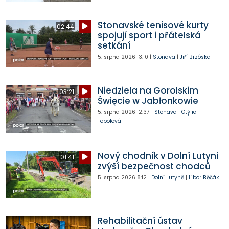
Stonavské tenisové kurty
02:44
spojují sport i přátelská
setkání
5. srpna 2026
13:10
|
Stonava
|
Jiří Brzóska
Niedziela na Gorolskim
03:21
Święcie w Jabłonkowie
5. srpna 2026
12:37
|
Stonava
|
Otýlie
Tobolová
Nový chodník v Dolní Lutyni
01:41
zvýší bezpečnost chodců
5. srpna 2026
8:12
|
Dolní Lutyně
|
Libor Běčák
Rehabilitační ústav