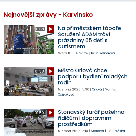
Nejnovější zprávy - Karvinsko
Na příměstském táboře
01:21
Sdružení ADAM tráví
prázdniny 65 dětí s
autismem
Včera
11:15
|
Havířov
|
Bára Kelnerová
Město Orlová chce
01:38
podpořit bydlení mladých
rodin
5. srpna 2026
15:30
|
Orlová
|
Monika
Ociepková
Stonavský farář požehnal
01:50
řidičům i dopravním
prostředkům
5. srpna 2026
13:18
|
Stonava
|
Jiří Brzóska