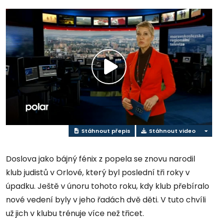
Přehrát
video
Stáhnout přepis
Stáhnout video
Doslova jako bájný fénix z popela se znovu narodil
klub judistů v Orlové, který byl poslední tři roky v
úpadku. Ještě v únoru tohoto roku, kdy klub přebíralo
nové vedení byly v jeho řadách dvě děti. V tuto chvíli
už jich v klubu trénuje více než třicet.