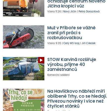
ochlazuje centrum Nového
Jičína kropicí vůz
Včera
11:26
|
Nový Jičín
|
Petra Dorazilová
Muž v Příboře se vážně
zranil při práci s
rozbrušovačkou
Včera
9:35
|
Celý MS kraj
|
Jiří Cileček
STOW Karviná rozšiřuje
05:00
výrobu, přijme 40
zaměstnanců
Komerční sdělení
Na Havlíčkovo nábřeží míří
oblíbené Trhy, co se hledají.
Přivezou novinky i více než
čtyřicet stánků