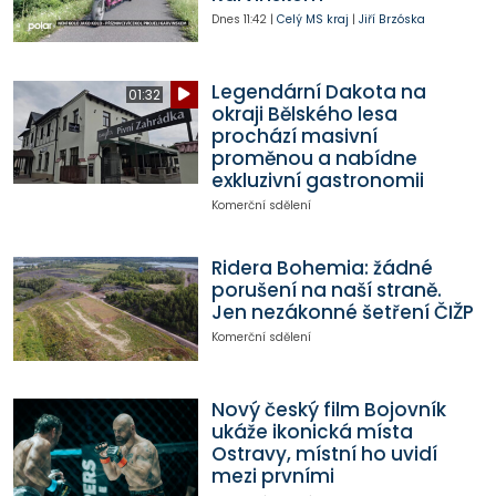
Dnes
11:42
|
Celý MS kraj
|
Jiří Brzóska
Legendární Dakota na
01:32
okraji Bělského lesa
prochází masivní
proměnou a nabídne
exkluzivní gastronomii
Komerční sdělení
Ridera Bohemia: žádné
porušení na naší straně.
Jen nezákonné šetření ČIŽP
Komerční sdělení
Nový český film Bojovník
ukáže ikonická místa
Ostravy, místní ho uvidí
mezi prvními