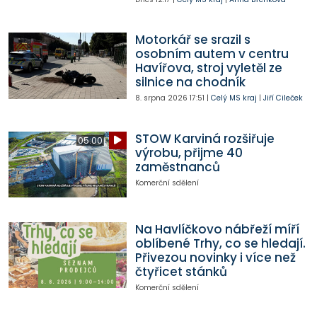
Motorkář se srazil s
osobním autem v centru
Havířova, stroj vyletěl ze
silnice na chodník
8. srpna 2026
17:51
|
Celý MS kraj
|
Jiří Cileček
STOW Karviná rozšiřuje
05:00
výrobu, přijme 40
zaměstnanců
Komerční sdělení
Na Havlíčkovo nábřeží míří
oblíbené Trhy, co se hledají.
Přivezou novinky i více než
čtyřicet stánků
Komerční sdělení