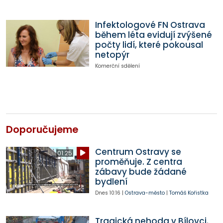
Infektologové FN Ostrava
během léta evidují zvýšené
počty lidí, které pokousal
netopýr
Komerční sdělení
Doporučujeme
Centrum Ostravy se
01:25
proměňuje. Z centra
zábavy bude žádané
bydlení
Dnes
10:16
|
Ostrava-město
|
Tomáš Kořistka
Tragická nehoda v Bílovci.