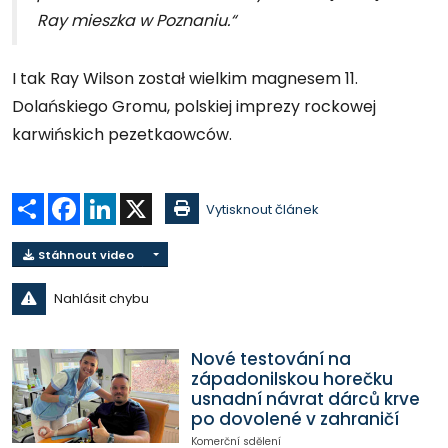
Ray mieszka w Poznaniu.“
I tak Ray Wilson został wielkim magnesem 11.
Dolańskiego Gromu, polskiej imprezy rockowej
karwińskich pezetkaowców.
Sdílet
Facebook
LinkedIn
X
Vytisknout článek
Stáhnout video
Nahlásit chybu
Nové testování na
západonilskou horečku
usnadní návrat dárců krve
po dovolené v zahraničí
Komerční sdělení