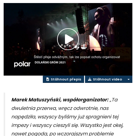
Přehrát
video
Stáhnout přepis
Stáhnout video
Marek Matuszyński, współorganizator:
„Ta
dwuletnia przerwa, wręcz odwrotnie, nas
napędziła, wszyscy byliśmy już spragnieni tej
impezy i wszyscy cieszyli się. Wszystko jest okej,
nawet pogoda, po wczorajszym problemie