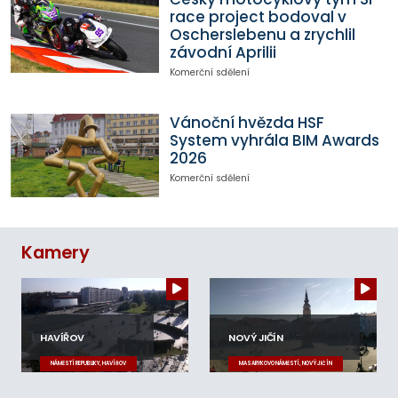
race project bodoval v
Oscherslebenu a zrychlil
závodní Aprilii
Komerční sdělení
Vánoční hvězda HSF
System vyhrála BIM Awards
2026
Komerční sdělení
Kamery
HAVÍŘOV
NOVÝ JIČÍN
NÁMĚSTÍ REPUBLIKY, HAVÍŘOV
MASARYKOVO NÁMĚSTÍ, NOVÝ JIČÍN