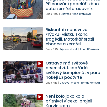
Při couvání popelářského
auta zemřel pracovník
Dnes
14:09
|
Bílovec
|
Anna Břenková
Riskantní manévr ve
Frýdku-Místku skončil
tragédií. Motorkář srazil
chodce a zemřel
Dnes
8:45
|
Frýdek-Místek
|
Anna Břenková
Ostrava má světové
01:22
prvenství. Uspořádá
světový šampionát v para
hokeji už počtvrté
Dnes
14:13
|
Ostrava-město
|
Tomáš Kořistka
Není kolo jako kolo -
01:34
příznivci vícekol projeli
Karvinskem