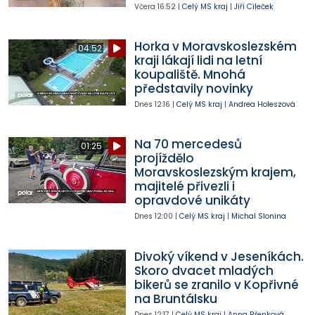
Včera
16:52
|
Celý MS kraj
|
Jiří Cileček
Horka v Moravskoslezském
04:52
kraji lákají lidi na letní
koupaliště. Mnohá
představily novinky
Dnes
12:16
|
Celý MS kraj
|
Andrea Holeszová
Na 70 mercedesů
01:25
projíždělo
Moravskoslezským krajem,
majitelé přivezli i
opravdové unikáty
Dnes
12:00
|
Celý MS kraj
|
Michal Slonina
Divoký víkend v Jeseníkách.
Skoro dvacet mladých
bikerů se zranilo v Kopřivné
na Bruntálsku
Dnes
12:17
|
Celý MS kraj
|
Anna Břenková