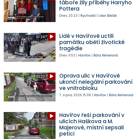
táboře žily příběhy Harryho
Pottera
Dnes
20:23
|
Rychvald
|
Libor Běčák
Lidé v Havířově uctili
01:24
památku obětí životické
tragédie
Dnes
9:53
|
Havířov
|
Bára Kelnerová
Oprava ulic v Havířově
01:22
ukončí nelegální parkování
ve vnitrobloku
7. srpna 2026
15:08
|
Havířov
|
Bára Kelnerová
Havířov řeší parkování v
02:38
ulicích Haškova a M.
Majerové, místní sepsali
petici