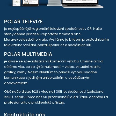
POLAR TELEVIZE
je nejúspěšnější regionální televizní společnost v ČR. Naše
štáby denně přinášejí reportáže z měst a obcí
Moravskoslezského kraje. Vysíláme je k lidem prostřednictvím
televizního vysílání, portálu polar.cz a sociálních sítí.
POLAR MULTIMEDIA
je divize se specializací na komerční výrobu. Umíme a rádi
děláme vše, co se týká multimedií - videa, virtuální realitu,
grafiky, weby. Našim klientům to přináší výhodu snadné
komunikace s jediným univerzálním a osvědčeným
dodavatelem.
Obě naše divize těží z více než 30ti let zkušeností (založeno
1993), sdružují více než 50 profesionálů a drží řadu ocenění za
profesionalitu a proklientský přístup.
Kontaktujte nás