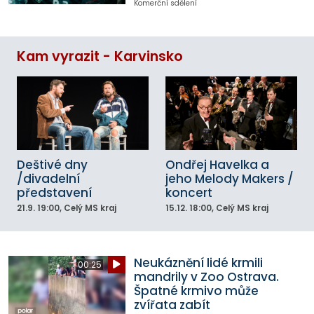
Komerční sdělení
Kam vyrazit - Karvinsko
Deštivé dny
Ondřej Havelka a
/divadelní
jeho Melody Makers /
představení
koncert
21.9.
19:00
, Celý MS kraj
15.12.
18:00
, Celý MS kraj
Neukáznění lidé krmili
00:25
mandrily v Zoo Ostrava.
Špatné krmivo může
zvířata zabít