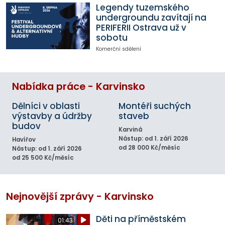
Legendy tuzemského
undergroundu zavítají na
PERIFERII Ostrava už v
sobotu
Komerční sdělení
Nabídka práce - Karvinsko
Dělníci v oblasti
Montéři suchých
výstavby a údržby
staveb
budov
Karviná
Nástup: od 1. září 2026
Havířov
od 28 000 Kč/měsíc
Nástup: od 1. září 2026
od 25 500 Kč/měsíc
Nejnovější zprávy - Karvinsko
Děti na příměstském
01:43