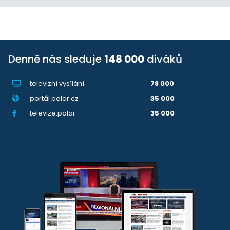
Denně nás sleduje
148 000
diváků
televizní vysílání
78 000
portál polar.cz
35 000
televize.polar
35 000