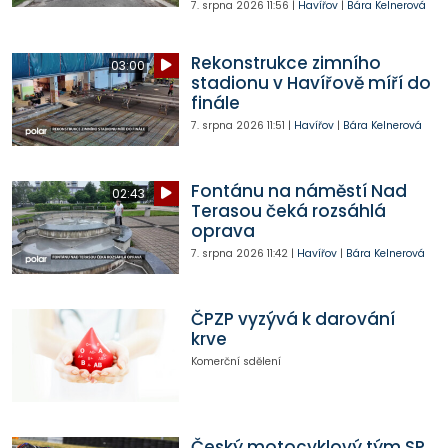
7. srpna 2026
11:56
|
Havířov
|
Bára Kelnerová
Rekonstrukce zimního
03:00
stadionu v Havířově míří do
finále
7. srpna 2026
11:51
|
Havířov
|
Bára Kelnerová
Fontánu na náměstí Nad
02:43
Terasou čeká rozsáhlá
oprava
7. srpna 2026
11:42
|
Havířov
|
Bára Kelnerová
ČPZP vyzývá k darování
krve
Komerční sdělení
Český motocyklový tým SP