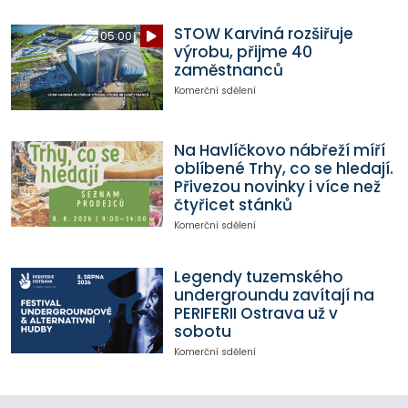
STOW Karviná rozšiřuje
05:00
výrobu, přijme 40
zaměstnanců
Komerční sdělení
Na Havlíčkovo nábřeží míří
oblíbené Trhy, co se hledají.
Přivezou novinky i více než
čtyřicet stánků
Komerční sdělení
Legendy tuzemského
undergroundu zavítají na
PERIFERII Ostrava už v
sobotu
Komerční sdělení