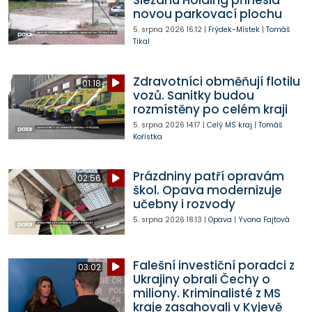
Slezanu Holding přinesla
novou parkovací plochu
5. srpna 2026
16:12
|
Frýdek-Místek
|
Tomáš
Tikal
Zdravotníci obměňují flotilu
01:18
vozů. Sanitky budou
rozmístěny po celém kraji
5. srpna 2026
14:17
|
Celý MS kraj
|
Tomáš
Kořistka
Prázdniny patří opravám
02:56
škol. Opava modernizuje
učebny i rozvody
5. srpna 2026
18:13
|
Opava
|
Yvona Fajtová
Falešní investiční poradci z
03:02
Ukrajiny obrali Čechy o
miliony. Kriminalisté z MS
kraje zasahovali v Kyjevě