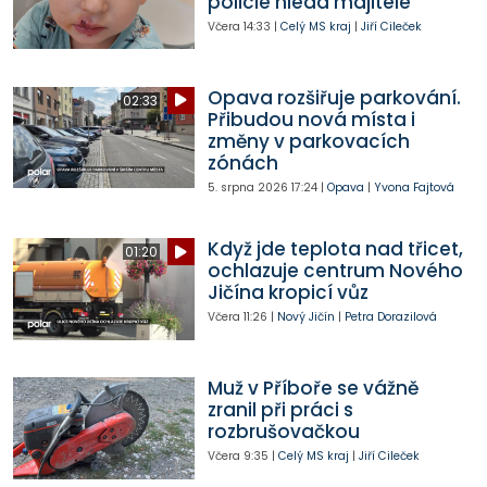
policie hledá majitele
Včera
14:33
|
Celý MS kraj
|
Jiří Cileček
Opava rozšiřuje parkování.
02:33
Přibudou nová místa i
změny v parkovacích
zónách
5. srpna 2026
17:24
|
Opava
|
Yvona Fajtová
Když jde teplota nad třicet,
01:20
ochlazuje centrum Nového
Jičína kropicí vůz
Včera
11:26
|
Nový Jičín
|
Petra Dorazilová
Muž v Příboře se vážně
zranil při práci s
rozbrušovačkou
Včera
9:35
|
Celý MS kraj
|
Jiří Cileček