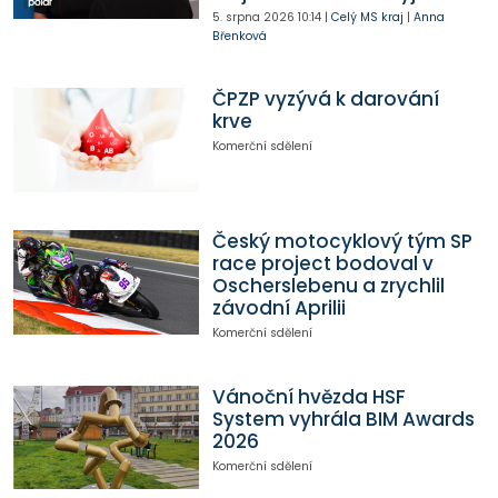
5. srpna 2026
10:14
|
Celý MS kraj
|
Anna
Břenková
ČPZP vyzývá k darování
krve
Komerční sdělení
Český motocyklový tým SP
race project bodoval v
Oscherslebenu a zrychlil
závodní Aprilii
Komerční sdělení
Vánoční hvězda HSF
System vyhrála BIM Awards
2026
Komerční sdělení