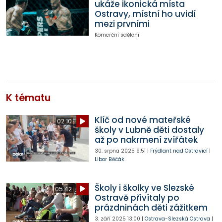
ukáže ikonická místa
Ostravy, místní ho uvidí
mezi prvními
Komerční sdělení
K tématu
Klíč od nové mateřské
02:10
školy v Lubně děti dostaly
až po nakrmení zvířátek
30. srpna 2025
9:51
|
Frýdlant nad Ostravicí
|
Libor Běčák
Školy i školky ve Slezské
05:42
Ostravě přivítaly po
prázdninách děti zážitkem
3. září 2025
13:00
|
Ostrava-Slezská Ostrava
|