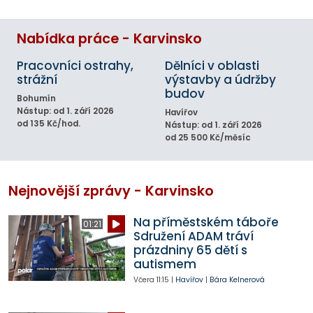
Nabídka práce - Karvinsko
Pracovníci ostrahy,
Dělníci v oblasti
strážní
výstavby a údržby
budov
Bohumín
Nástup: od 1. září 2026
Havířov
od 135 Kč/hod.
Nástup: od 1. září 2026
od 25 500 Kč/měsíc
Nejnovější zprávy - Karvinsko
Na příměstském táboře
01:21
Sdružení ADAM tráví
prázdniny 65 dětí s
autismem
Včera
11:15
|
Havířov
|
Bára Kelnerová