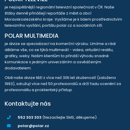
je nejúspěšnější regionální televizní společnost v ČR. Naše
štáby denně přinášejí reportáže z měst a obcí
Moravskoslezského kraje. Vysíláme je k lidem prostřednictvím
televizního vysílání, portálu polar.cz a sociálních sítí.
POLAR MULTIMEDIA
je divize se specializací na komerční výrobu. Umíme a rádi
děláme vše, co se týká multimedií - videa, virtuální realitu,
grafiky, weby. Našim klientům to přináší výhodu snadné
komunikace s jediným univerzálním a osvědčeným
dodavatelem.
Obě naše divize těží z více než 30ti let zkušeností (založeno
1993), sdružují více než 50 profesionálů a drží řadu ocenění za
profesionalitu a proklientský přístup.
Kontaktujte nás
552 303 303
(Nezasílejte SMS, děkujeme)
polar@polar.cz