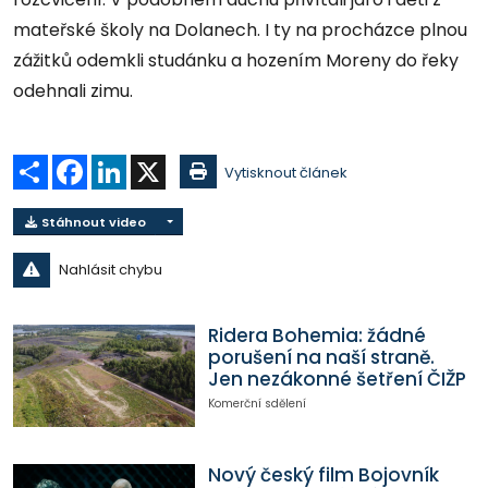
mateřské školy na Dolanech. I ty na procházce plnou
zážitků odemkli studánku a hozením Moreny do řeky
odehnali zimu.
Sdílet
Facebook
LinkedIn
X
Vytisknout článek
Stáhnout video
Nahlásit chybu
Ridera Bohemia: žádné
porušení na naší straně.
Jen nezákonné šetření ČIŽP
Komerční sdělení
Nový český film Bojovník