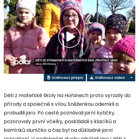
Play
Video
Stáhnout přepis
Stáhnout video
Děti z mateřské školy na Hořanech proto vyrazily do
přírody a společně s vílou Sněženkou odemkli a
probudili jaro. Po cestě poznávali jarní kytičky,
pozorovaly první včelky, poskládali s klacíků a
kamínků sluníčko a čas byl na důkladné jarní
rozcvičení. V podobném duchu přivítali jaro i děti z