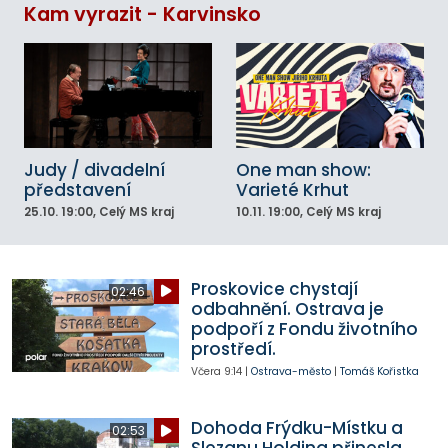
Kam vyrazit - Karvinsko
Judy / divadelní
One man show:
představení
Varieté Krhut
25.10.
19:00
, Celý MS kraj
10.11.
19:00
, Celý MS kraj
Proskovice chystají
02:46
odbahnění. Ostrava je
podpoří z Fondu životního
prostředí.
Včera
9:14
|
Ostrava-město
|
Tomáš Kořistka
Dohoda Frýdku-Místku a
02:53