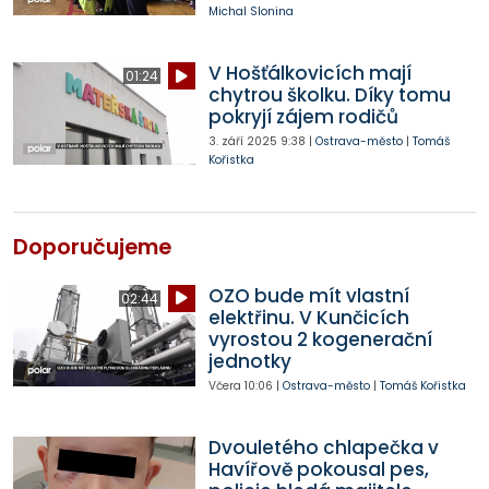
Michal Slonina
V Hošťálkovicích mají
01:24
chytrou školku. Díky tomu
pokryjí zájem rodičů
3. září 2025
9:38
|
Ostrava-město
|
Tomáš
Kořistka
Doporučujeme
OZO bude mít vlastní
02:44
elektřinu. V Kunčicích
vyrostou 2 kogenerační
jednotky
Včera
10:06
|
Ostrava-město
|
Tomáš Kořistka
Dvouletého chlapečka v
Havířově pokousal pes,