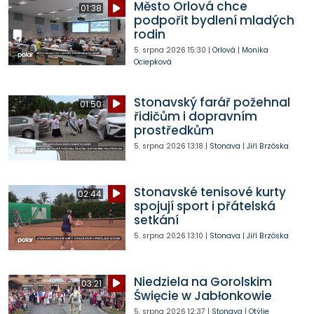
Město Orlová chce
01:38
podpořit bydlení mladých
rodin
5. srpna 2026
15:30
|
Orlová
|
Monika
Ociepková
Stonavský farář požehnal
01:50
řidičům i dopravním
prostředkům
5. srpna 2026
13:18
|
Stonava
|
Jiří Brzóska
Stonavské tenisové kurty
02:44
spojují sport i přátelská
setkání
5. srpna 2026
13:10
|
Stonava
|
Jiří Brzóska
Niedziela na Gorolskim
03:21
Święcie w Jabłonkowie
5. srpna 2026
12:37
|
Stonava
|
Otýlie