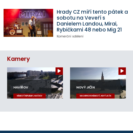
Hrady CZ míří tento pátek a
sobotu na Veveří s
Danielem Landou, Mirai,
Rybičkami 48 nebo Mig 21
Komerční sdělení
Kamery
HAVÍŘOV
NOVÝ JIČÍN
NÁMĚSTÍ REPUBLIKY, HAVÍŘOV
MASARYKOVO NÁMĚSTÍ, NOVÝ JIČÍN