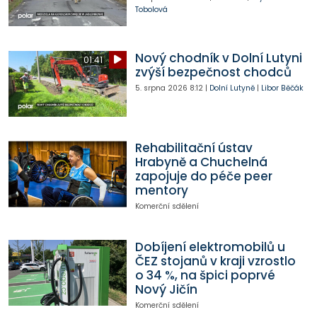
Tobolová
Nový chodník v Dolní Lutyni
01:41
zvýší bezpečnost chodců
5. srpna 2026
8:12
|
Dolní Lutyně
|
Libor Běčák
Rehabilitační ústav
Hrabyně a Chuchelná
zapojuje do péče peer
mentory
Komerční sdělení
Dobíjení elektromobilů u
ČEZ stojanů v kraji vzrostlo
o 34 %, na špici poprvé
Nový Jičín
Komerční sdělení