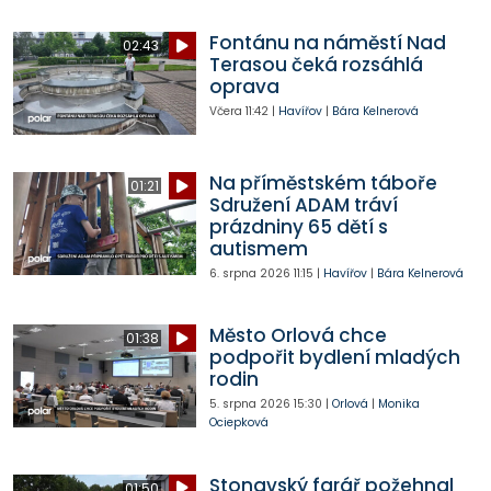
Fontánu na náměstí Nad
02:43
Terasou čeká rozsáhlá
oprava
Včera
11:42
|
Havířov
|
Bára Kelnerová
Na příměstském táboře
01:21
Sdružení ADAM tráví
prázdniny 65 dětí s
autismem
6. srpna 2026
11:15
|
Havířov
|
Bára Kelnerová
Město Orlová chce
01:38
podpořit bydlení mladých
rodin
5. srpna 2026
15:30
|
Orlová
|
Monika
Ociepková
Stonavský farář požehnal
01:50