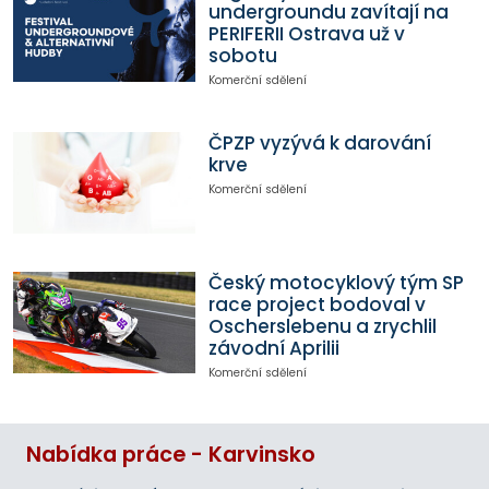
undergroundu zavítají na
PERIFERII Ostrava už v
sobotu
Komerční sdělení
ČPZP vyzývá k darování
krve
Komerční sdělení
Český motocyklový tým SP
race project bodoval v
Oscherslebenu a zrychlil
závodní Aprilii
Komerční sdělení
Nabídka práce - Karvinsko