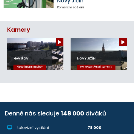
Nový Jičín
Komerční sdělení
Kamery
HAVÍŘOV
NOVÝ JIČÍN
NÁMĚSTÍ REPUBLIKY, HAVÍŘOV
MASARYKOVO NÁMĚSTÍ, NOVÝ JIČÍN
Denně nás sleduje
148 000
diváků
televizní vysílání
78 000