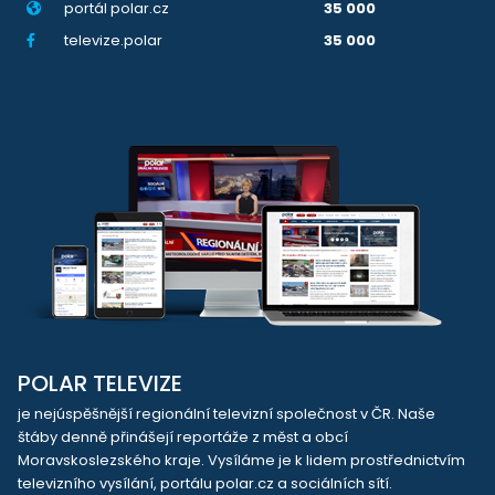
portál polar.cz
35 000
televize.polar
35 000
POLAR TELEVIZE
je nejúspěšnější regionální televizní společnost v ČR. Naše
štáby denně přinášejí reportáže z měst a obcí
Moravskoslezského kraje. Vysíláme je k lidem prostřednictvím
televizního vysílání, portálu polar.cz a sociálních sítí.