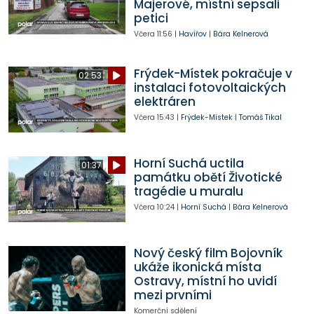
Majerové, místní sepsali
petici
Včera
11:56
|
Havířov
|
Bára Kelnerová
Frýdek-Místek pokračuje v
02:53
instalaci fotovoltaických
elektráren
Včera
15:43
|
Frýdek-Místek
|
Tomáš Tikal
Horní Suchá uctila
01:37
památku obětí Životické
tragédie u muralu
Včera
10:24
|
Horní Suchá
|
Bára Kelnerová
Nový český film Bojovník
ukáže ikonická místa
Ostravy, místní ho uvidí
mezi prvními
Komerční sdělení