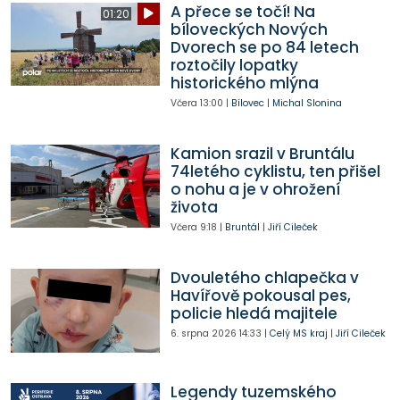
A přece se točí! Na
01:20
bíloveckých Nových
Dvorech se po 84 letech
roztočily lopatky
historického mlýna
Včera
13:00
|
Bílovec
|
Michal Slonina
Kamion srazil v Bruntálu
74letého cyklistu, ten přišel
o nohu a je v ohrožení
života
Včera
9:18
|
Bruntál
|
Jiří Cileček
Dvouletého chlapečka v
Havířově pokousal pes,
policie hledá majitele
6. srpna 2026
14:33
|
Celý MS kraj
|
Jiří Cileček
Legendy tuzemského