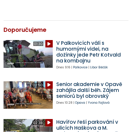
Doporučujeme
V Palkovicích válí s
01:30
humornými videi, na
dožínky jede Petr Kotvald
na kombajnu
Dnes
9:16
|
Palkovice
|
Libor Běčák
Senior akademie v Opavě
02:50
zahájila další běh. Zájem
seniorů byl obrovský
Dnes
10:28
|
Opava
|
Yvona Fajtová
Havířov řeší parkování v
02:38
ulicích Haškova a M.