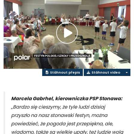
Přehrát
video
Stáhnout přepis
Stáhnout video
Marcela Gabrhel, kierowniczka PSP Stonawa:
„Bardzo się cieszymy, że tyle ludzi dzisiaj
przyszło na nasz stonawski festyn, można
powiedzieć, że pogoda jest przepiękna, ale,
wiadomo, także są wielkie upały, też ludzie wolą