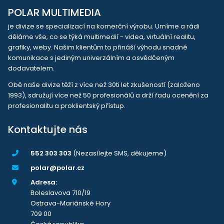
POLAR MULTIMEDIA
je divize se specializací na komerční výrobu. Umíme a rádi
děláme vše, co se týká multimedií - videa, virtuální realitu,
grafiky, weby. Našim klientům to přináší výhodu snadné
komunikace s jediným univerzálním a osvědčeným
dodavatelem.
Obě naše divize těží z více než 30ti let zkušeností (založeno
1993), sdružují více než 50 profesionálů a drží řadu ocenění za
profesionalitu a proklientský přístup.
Kontaktujte nás
552 303 303
(Nezasílejte SMS, děkujeme)
polar@polar.cz
Adresa:
Boleslavova 710/19
Ostrava-Mariánské Hory
709 00