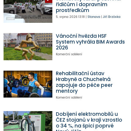
řidičům i dopravním
prostředkům
5. srpna 2026
13:18
|
Stonava
|
Jiří Brzóska
Vánoční hvězda HSF
System vyhrála BIM Awards
2026
Komerční sdělení
Rehabilitační ústav
Hrabyně a Chuchelná
zapojuje do péče peer
mentory
Komerční sdělení
Dobíjení elektromobilů u
ČEZ stojanů v kraji vzrostlo
o 34 %, na špici poprvé