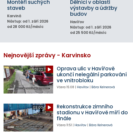
Montéři suchých
Dělníci v oblasti
staveb
výstavby a údržby
budov
Karviná
Nástup: od 1. září 2026
Havířov
od 28 000 Kč/měsíc
Nástup: od 1. září 2026
od 25 500 Kč/měsíc
Nejnovější zprávy - Karvinsko
Oprava ulic v Havířově
01:22
ukončí nelegální parkování
ve vnitrobloku
Včera
15:08
|
Havířov
|
Bára Kelnerová
Rekonstrukce zimního
03:00
stadionu v Havířově míří do
finále
Včera
11:51
|
Havířov
|
Bára Kelnerová