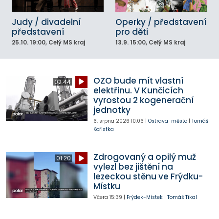
Judy / divadelní
Operky / představení
představení
pro děti
25.10.
19:00
, Celý MS kraj
13.9.
15:00
, Celý MS kraj
OZO bude mít vlastní
02:44
elektřinu. V Kunčicích
vyrostou 2 kogenerační
jednotky
6. srpna 2026
10:06
|
Ostrava-město
|
Tomáš
Kořistka
Zdrogovaný a opilý muž
01:20
vylezl bez jištění na
lezeckou stěnu ve Frýdku-
Místku
Včera
15:39
|
Frýdek-Místek
|
Tomáš Tikal