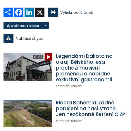
Sdílet
Facebook
LinkedIn
X
Vytisknout článek
Stáhnout video
Nahlásit chybu
Legendární Dakota na
01:32
okraji Bělského lesa
prochází masivní
proměnou a nabídne
exkluzivní gastronomii
Komerční sdělení
Ridera Bohemia: žádné
porušení na naší straně.
Jen nezákonné šetření ČIŽP
Komerční sdělení