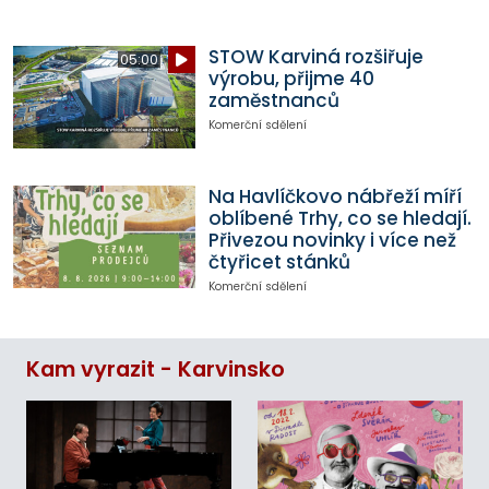
STOW Karviná rozšiřuje
05:00
výrobu, přijme 40
zaměstnanců
Komerční sdělení
Na Havlíčkovo nábřeží míří
oblíbené Trhy, co se hledají.
Přivezou novinky i více než
čtyřicet stánků
Komerční sdělení
Kam vyrazit - Karvinsko