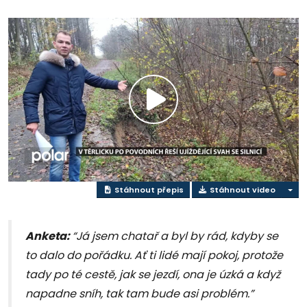
Přehrát
video
Stáhnout přepis
Stáhnout video
Anketa:
“Já jsem chatař a byl by rád, kdyby se
to dalo do pořádku. Ať ti lidé mají pokoj, protože
tady po té cestě, jak se jezdí, ona je úzká a když
napadne sníh, tak tam bude asi problém.”