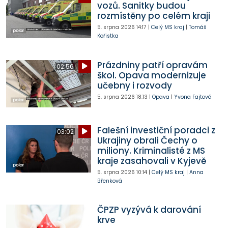
vozů. Sanitky budou
rozmístěny po celém kraji
5. srpna 2026
14:17
|
Celý MS kraj
|
Tomáš
Kořistka
Prázdniny patří opravám
02:56
škol. Opava modernizuje
učebny i rozvody
5. srpna 2026
18:13
|
Opava
|
Yvona Fajtová
Falešní investiční poradci z
03:02
Ukrajiny obrali Čechy o
miliony. Kriminalisté z MS
kraje zasahovali v Kyjevě
5. srpna 2026
10:14
|
Celý MS kraj
|
Anna
Břenková
ČPZP vyzývá k darování
krve