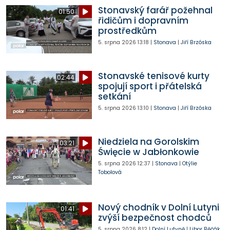
Stonavský farář požehnal
01:50
řidičům i dopravním
prostředkům
5. srpna 2026
13:18
|
Stonava
|
Jiří Brzóska
Stonavské tenisové kurty
02:44
spojují sport i přátelská
setkání
5. srpna 2026
13:10
|
Stonava
|
Jiří Brzóska
Niedziela na Gorolskim
03:21
Święcie w Jabłonkowie
5. srpna 2026
12:37
|
Stonava
|
Otýlie
Tobolová
Nový chodník v Dolní Lutyni
01:41
zvýší bezpečnost chodců
5. srpna 2026
8:12
|
Dolní Lutyně
|
Libor Běčák