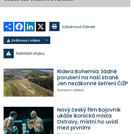
Sdílet
Facebook
LinkedIn
X
Vytisknout článek
Stáhnout video
Nahlásit chybu
Ridera Bohemia: žádné
porušení na naší straně.
Jen nezákonné šetření ČIŽP
Komerční sdělení
Nový český film Bojovník
ukáže ikonická místa
Ostravy, místní ho uvidí
mezi prvními