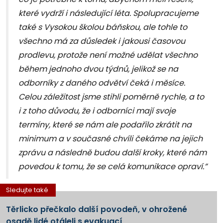
které vydrží i následující léta. Spolupracujeme
také s Vysokou školou báňskou, ale tohle to
všechno má za důsledek i jakousi časovou
prodlevu, protože není možné udělat všechno
během jednoho dvou týdnů, jelikož se na
odborníky z daného odvětví čeká i měsíce.
Celou záležitost jsme stihli poměrně rychle, a to
i z toho důvodu, že i odborníci mají svoje
termíny, které se nám ale podařilo zkrátit na
minimum a v současné chvíli čekáme na jejich
zprávu a následně budou další kroky, které nám
povedou k tomu, že se celá komunikace opraví.”
Sledujte také
Těrlicko přečkalo další povodeň, v ohrožené
osadě lidé otáleli s evakuací