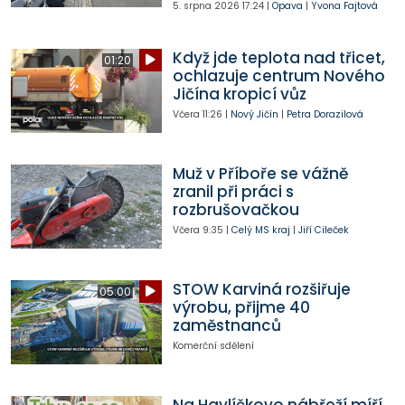
5. srpna 2026
17:24
|
Opava
|
Yvona Fajtová
Když jde teplota nad třicet,
01:20
ochlazuje centrum Nového
Jičína kropicí vůz
Včera
11:26
|
Nový Jičín
|
Petra Dorazilová
Muž v Příboře se vážně
zranil při práci s
rozbrušovačkou
Včera
9:35
|
Celý MS kraj
|
Jiří Cileček
STOW Karviná rozšiřuje
05:00
výrobu, přijme 40
zaměstnanců
Komerční sdělení
Na Havlíčkovo nábřeží míří