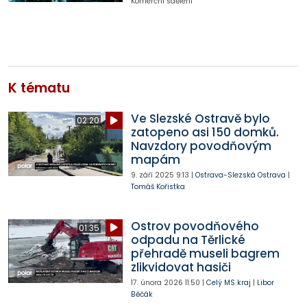
Komerční sdělení
K tématu
Ve Slezské Ostravě bylo
02:20
zatopeno asi 150 domků.
Navzdory povodňovým
mapám
9. září 2025
9:13
|
Ostrava-Slezská Ostrava
|
Tomáš Kořistka
Ostrov povodňového
01:35
odpadu na Těrlické
přehradě museli bagrem
zlikvidovat hasiči
17. února 2026
11:50
|
Celý MS kraj
|
Libor
Běčák