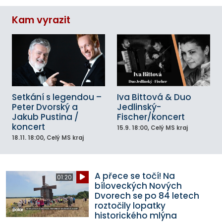
Kam vyrazit
Setkání s legendou –
Iva Bittová & Duo
Peter Dvorský a
Jedlinský-
Jakub Pustina /
Fischer/koncert
koncert
15.9.
18:00
, Celý MS kraj
18.11.
18:00
, Celý MS kraj
A přece se točí! Na
01:20
bíloveckých Nových
Dvorech se po 84 letech
roztočily lopatky
historického mlýna