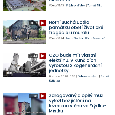
Včera
15:43
|
Frýdek-Místek
|
Tomáš Tikal
Horní Suchá uctila
01:37
památku obětí Životické
tragédie u muralu
Včera
10:24
|
Horní Suchá
|
Bára Kelnerová
OZO bude mít vlastní
02:44
elektřinu. V Kunčicích
vyrostou 2 kogenerační
jednotky
6. srpna 2026
10:06
|
Ostrava-město
|
Tomáš
Kořistka
Zdrogovaný a opilý muž
01:20
vylezl bez jištění na
lezeckou stěnu ve Frýdku-
Místku