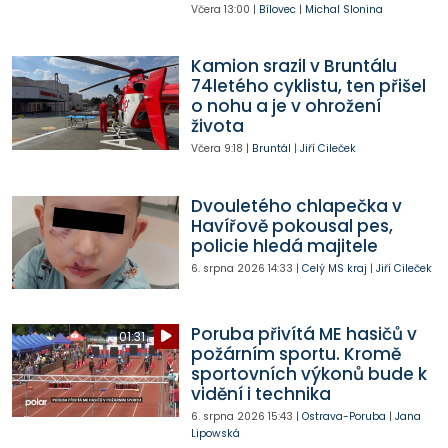
Včera
13:00
|
Bílovec
|
Michal Slonina
Kamion srazil v Bruntálu
74letého cyklistu, ten přišel
o nohu a je v ohrožení
života
Včera
9:18
|
Bruntál
|
Jiří Cileček
Dvouletého chlapečka v
Havířově pokousal pes,
policie hledá majitele
6. srpna 2026
14:33
|
Celý MS kraj
|
Jiří Cileček
Poruba přivítá ME hasičů v
01:31
požárním sportu. Kromě
sportovních výkonů bude k
vidění i technika
6. srpna 2026
15:43
|
Ostrava-Poruba
|
Jana
Lipowská