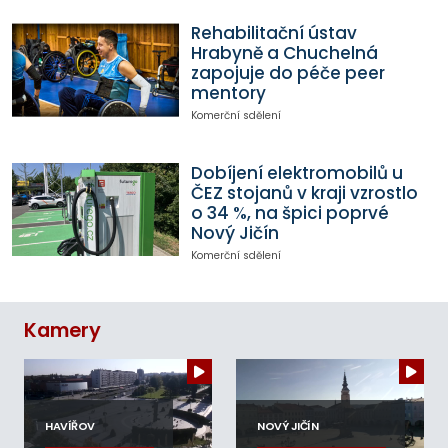
Rehabilitační ústav
Hrabyně a Chuchelná
zapojuje do péče peer
mentory
Komerční sdělení
Dobíjení elektromobilů u
ČEZ stojanů v kraji vzrostlo
o 34 %, na špici poprvé
Nový Jičín
Komerční sdělení
Kamery
HAVÍŘOV
NOVÝ JIČÍN