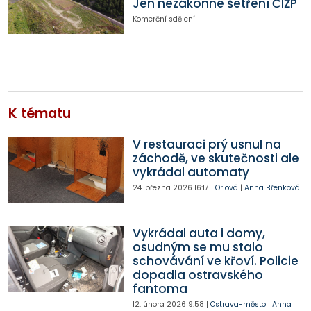
Jen nezákonné šetření ČIŽP
Komerční sdělení
K tématu
V restauraci prý usnul na
záchodě, ve skutečnosti ale
vykrádal automaty
24. března 2026
16:17
|
Orlová
|
Anna Břenková
Vykrádal auta i domy,
osudným se mu stalo
schovávání ve křoví. Policie
dopadla ostravského
fantoma
12. února 2026
9:58
|
Ostrava-město
|
Anna