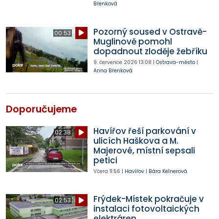
Břenková
Pozorný soused v Ostravě-
00:53
Muglinově pomohl
dopadnout zloděje žebříku
9. července 2026
13:08
|
Ostrava-město
|
Anna Břenková
Doporučujeme
Havířov řeší parkování v
02:38
ulicích Haškova a M.
Majerové, místní sepsali
petici
Včera
11:56
|
Havířov
|
Bára Kelnerová
Frýdek-Místek pokračuje v
02:53
instalaci fotovoltaických
elektráren