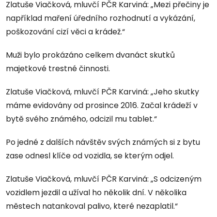
Zlatuše Viačková, mluvčí PČR Karviná: „Mezi přečiny je
například maření úředního rozhodnutí a vykázání,
poškozování cizí věci a krádež.“
Muži bylo prokázáno celkem dvanáct skutků
majetkové trestné činnosti.
Zlatuše Viačková, mluvčí PČR Karviná: „Jeho skutky
máme evidovány od prosince 2016. Začal krádeží v
bytě svého známého, odcizil mu tablet.“
Po jedné z dalších návštěv svých známých si z bytu
zase odnesl klíče od vozidla, se kterým odjel.
Zlatuše Viačková, mluvčí PČR Karviná: „S odcizeným
vozidlem jezdil a užíval ho několik dní. V několika
městech natankoval palivo, které nezaplatil.“