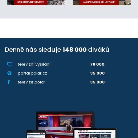
NÁMĚSTÍ REPUBLIKY, HAVÍŘOV
MASARYKOVO NÁMĚSTÍ, NOVÝ JIČÍN
Denně nás sleduje
148 000
diváků
televizní vysílání
78 000
portál polar.cz
35 000
televize.polar
35 000