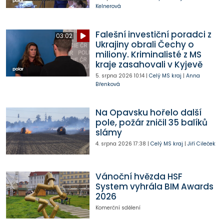
Kelnerová
Falešní investiční poradci z
03:02
Ukrajiny obrali Čechy o
miliony. Kriminalisté z MS
kraje zasahovali v Kyjevě
5. srpna 2026
10:14
|
Celý MS kraj
|
Anna
Břenková
Na Opavsku hořelo další
pole, požár zničil 35 balíků
slámy
4. srpna 2026
17:38
|
Celý MS kraj
|
Jiří Cileček
Vánoční hvězda HSF
System vyhrála BIM Awards
2026
Komerční sdělení