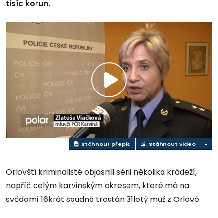
tisíc korun.
Přehrát
video
Stáhnout přepis
Stáhnout video
Orlovští kriminalisté objasnili sérii několika krádeží,
napříč celým karvinským okresem, které má na
svědomí 16krát soudně trestán 31letý muž z Orlové.