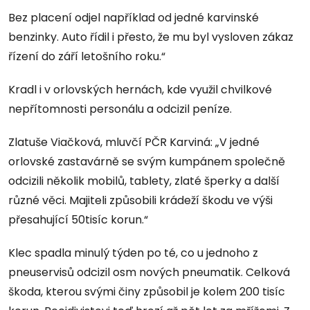
Bez placení odjel například od jedné karvinské
benzinky. Auto řídil i přesto, že mu byl vysloven zákaz
řízení do září letošního roku.“
Kradl i v orlovských hernách, kde využil chvilkové
nepřítomnosti personálu a odcizil peníze.
Zlatuše Viačková, mluvčí PČR Karviná: „V jedné
orlovské zastavárně se svým kumpánem společně
odcizili několik mobilů, tablety, zlaté šperky a další
různé věci. Majiteli způsobili krádeží škodu ve výši
přesahující 50tisíc korun.“
Klec spadla minulý týden po té, co u jednoho z
pneuservisů odcizil osm nových pneumatik. Celková
škoda, kterou svými činy způsobil je kolem 200 tisíc