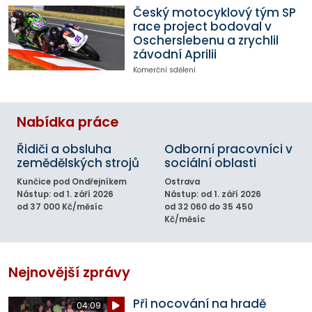
Český motocyklový tým SP
race project bodoval v
Oscherslebenu a zrychlil
závodní Aprilii
Komerční sdělení
Nabídka práce
Řidiči a obsluha
Odborní pracovníci v
zemědělských strojů
sociální oblasti
Kunčice pod Ondřejníkem
Ostrava
Nástup: od 1. září 2026
Nástup: od 1. září 2026
od 37 000 Kč/měsíc
od 32 060 do 35 450
Kč/měsíc
Nejnovější zprávy
Při nocování na hradě
04:09