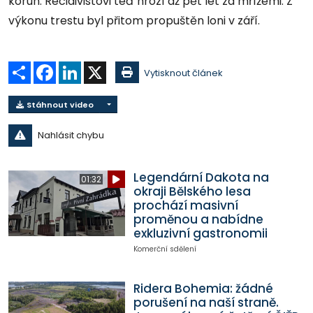
korun. Recidivistovi teď hrozí až pět let za mřížemi. Z
výkonu trestu byl přitom propuštěn loni v září.
Sdílet
Facebook
LinkedIn
X
Vytisknout článek
Stáhnout video
Nahlásit chybu
Legendární Dakota na
01:32
okraji Bělského lesa
prochází masivní
proměnou a nabídne
exkluzivní gastronomii
Komerční sdělení
Ridera Bohemia: žádné
porušení na naší straně.