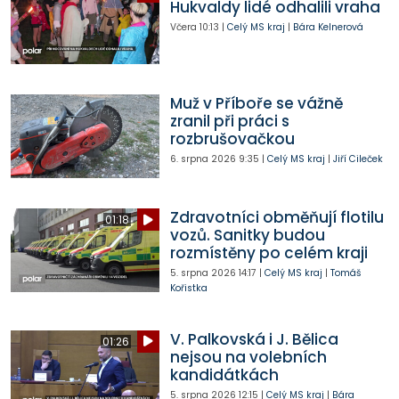
Hukvaldy lidé odhalili vraha
Včera
10:13
|
Celý MS kraj
|
Bára Kelnerová
Muž v Příboře se vážně
zranil při práci s
rozbrušovačkou
6. srpna 2026
9:35
|
Celý MS kraj
|
Jiří Cileček
Zdravotníci obměňují flotilu
01:18
vozů. Sanitky budou
rozmístěny po celém kraji
5. srpna 2026
14:17
|
Celý MS kraj
|
Tomáš
Kořistka
V. Palkovská i J. Bělica
01:26
nejsou na volebních
kandidátkách
5. srpna 2026
12:15
|
Celý MS kraj
|
Bára