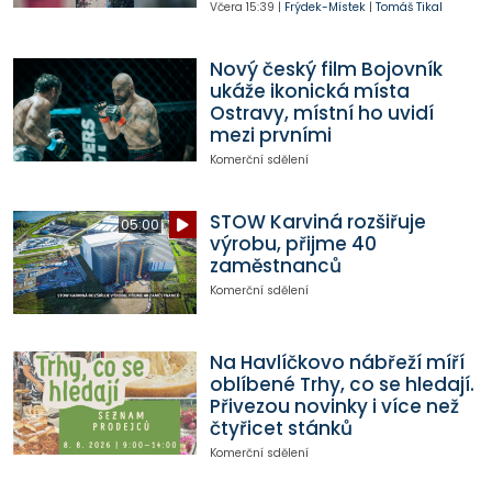
Včera
15:39
|
Frýdek-Místek
|
Tomáš Tikal
Nový český film Bojovník
ukáže ikonická místa
Ostravy, místní ho uvidí
mezi prvními
Komerční sdělení
STOW Karviná rozšiřuje
05:00
výrobu, přijme 40
zaměstnanců
Komerční sdělení
Na Havlíčkovo nábřeží míří
oblíbené Trhy, co se hledají.
Přivezou novinky i více než
čtyřicet stánků
Komerční sdělení