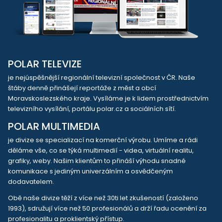
POLAR TELEVIZE
je nejúspěšnější regionální televizní společnost v ČR. Naše
štáby denně přinášejí reportáže z měst a obcí
Moravskoslezského kraje. Vysíláme je k lidem prostřednictvím
televizního vysílání, portálu polar.cz a sociálních sítí.
POLAR MULTIMEDIA
je divize se specializací na komerční výrobu. Umíme a rádi
děláme vše, co se týká multimedií - videa, virtuální realitu,
grafiky, weby. Našim klientům to přináší výhodu snadné
komunikace s jediným univerzálním a osvědčeným
dodavatelem.
Obě naše divize těží z více než 30ti let zkušeností (založeno
1993), sdružují více než 50 profesionálů a drží řadu ocenění za
profesionalitu a proklientský přístup.