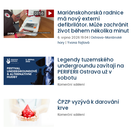
Mariánskohorská radnice
01:56
má nový externí
defibrilátor. Může zachránit
život během několika minut
6. srpna 2026
19:04
|
Ostrava-Mariánské
hory
|
Yvona Fajtová
Legendy tuzemského
undergroundu zavítají na
PERIFERII Ostrava už v
sobotu
Komerční sdělení
ČPZP vyzývá k darování
krve
Komerční sdělení