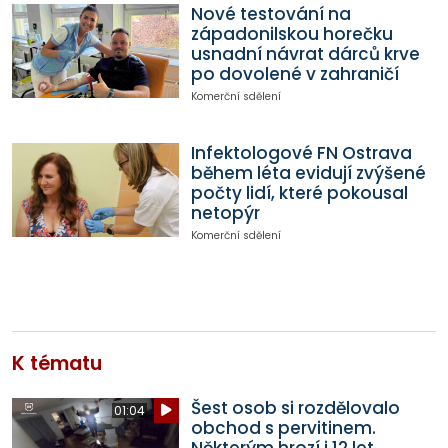
Nové testování na
západonilskou horečku
usnadní návrat dárců krve
po dovolené v zahraničí
Komerční sdělení
Infektologové FN Ostrava
během léta evidují zvýšené
počty lidí, které pokousal
netopýr
Komerční sdělení
K tématu
Šest osob si rozdělovalo
01:04
obchod s pervitinem.
Některým hrozí i 12 let