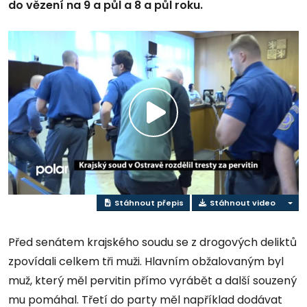
do vězení na 9 a půl a 8 a půl roku.
Přehrát
video
Stáhnout přepis
Stáhnout video
Před senátem krajského soudu se z drogových deliktů
zpovídali celkem tři muži. Hlavním obžalovaným byl
muž, který měl pervitin přímo vyrábět a další souzený
mu pomáhal. Třetí do party měl například dodávat