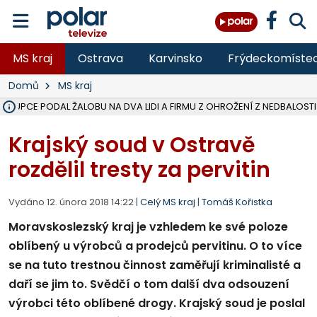
MS kraj
Ostrava
Karvinsko
Frýdeckomíste
Domů
MS kraj
ÁSTUPCE PODAL ŽALOBU NA DVA LIDI A FIRMU Z OHROŽENÍ Z NEDBALOSTI
NA BÍLOVECKÝCH NOVÝCH DVORECH SE PO 84 LETECH ROZTOČILY L
KARVINSKÉ MOŘE ZÍSKÁ NOVÉ GASTRO ZÁZEMÍ S VYHLÍDKOVOU TER
REKONSTRUKCE MATEŘSKÉ ŠKOLY V CHLEBIČOVĚ MÍŘÍ DO FINÁLE, VÍ
CYKLISTU (74) SRAZIL V BRUNTÁLU KAMION, JE V OHROŽENÍ ŽIVOTA,
POLICIE HLEDÁ PŘÍPADNÉ SVĚDKY, KTEŘÍ POMŮŽOU OBJASNIT PRŮ
MS KRAJ DOKONČIL OPRAVU SILNICE MEZI VRBNEM A HEŘMANOVICEM
SMVAK NABÍZÍ V DOBĚ SUCHA VODU OBCÍM A FIRMÁM, CISTERNY JE
F-M POKRAČUJE V INSTALACI FOTOVOLTAICKÝCH ELEKTRÁREN, REP
SENIOR AKADEMIE V OPAVĚ ZAHÁJILA DALŠÍ BĚH, REPORTÁŽ NA POL
PLANETÁRIUM V OSTRAVĚ CHYSTÁ POZOROVÁNÍ ČÁSTEČNÉHO ZATMĚ
OPRAVA ULIC V HAVÍŘOVĚ UKONČÍ NELEGÁLNÍ PARKOVÁNÍ VE VNI
V HAVÍŘOVĚ SE TĚŽCE ZRANIL MOTORKÁŘ PO SRÁŽCE S AUTEM, INF
FC BANÍK OSTRAVA PROHRÁL V HRADCI KRÁLOVÉ 1:2, OD 43. MINUTY 
MOTORKÁŘ SRAZIL VE F-M NA PŘECHODU CHODCE, DLE POLICIE
Krajský soud v Ostravě
rozdělil tresty za pervitin
Vydáno 12. února 2018 14:22 |
Celý MS kraj
|
Tomáš Kořistka
Moravskoslezský kraj je vzhledem ke své poloze
oblíbený u výrobců a prodejců pervitinu. O to více
se na tuto trestnou činnost zaměřují kriminalisté a
daří se jim to. Svědčí o tom další dva odsouzení
výrobci této oblíbené drogy. Krajský soud je poslal