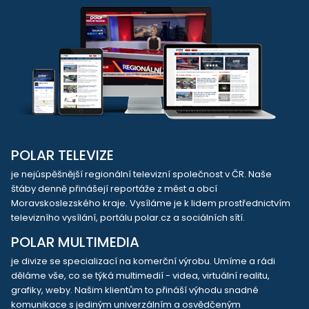
POLAR TELEVIZE
je nejúspěšnější regionální televizní společnost v ČR. Naše
štáby denně přinášejí reportáže z měst a obcí
Moravskoslezského kraje. Vysíláme je k lidem prostřednictvím
televizního vysílání, portálu polar.cz a sociálních sítí.
POLAR MULTIMEDIA
je divize se specializací na komerční výrobu. Umíme a rádi
děláme vše, co se týká multimedií - videa, virtuální realitu,
grafiky, weby. Našim klientům to přináší výhodu snadné
komunikace s jediným univerzálním a osvědčeným