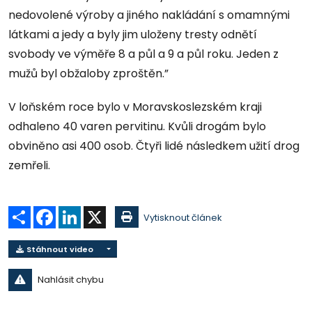
nedovolené výroby a jiného nakládání s omamnými
látkami a jedy a byly jim uloženy tresty odnětí
svobody ve výměře 8 a půl a 9 a půl roku. Jeden z
mužů byl obžaloby zproštěn.”
V loňském roce bylo v Moravskoslezském kraji
odhaleno 40 varen pervitinu. Kvůli drogám bylo
obviněno asi 400 osob. Čtyři lidé následkem užití drog
zemřeli.
Sdílet
Facebook
LinkedIn
X
Vytisknout článek
Stáhnout video
Nahlásit chybu