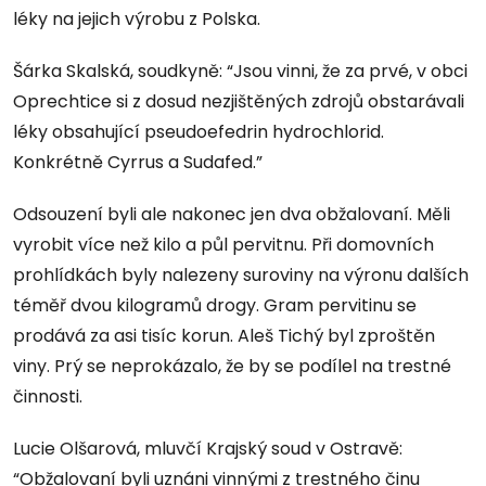
léky na jejich výrobu z Polska.
Šárka Skalská, soudkyně: “Jsou vinni, že za prvé, v obci
Oprechtice si z dosud nezjištěných zdrojů obstarávali
léky obsahující pseudoefedrin hydrochlorid.
Konkrétně Cyrrus a Sudafed.”
Odsouzení byli ale nakonec jen dva obžalovaní. Měli
vyrobit více než kilo a půl pervitnu. Při domovních
prohlídkách byly nalezeny suroviny na výronu dalších
téměř dvou kilogramů drogy. Gram pervitinu se
prodává za asi tisíc korun. Aleš Tichý byl zproštěn
viny. Prý se neprokázalo, že by se podílel na trestné
činnosti.
Lucie Olšarová, mluvčí Krajský soud v Ostravě:
“Obžalovaní byli uznáni vinnými z trestného činu