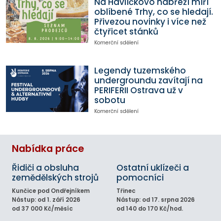
Na Havlíčkovo nábřeží míří
oblíbené Trhy, co se hledají.
Přivezou novinky i více než
čtyřicet stánků
Komerční sdělení
Legendy tuzemského
undergroundu zavítají na
PERIFERII Ostrava už v
sobotu
Komerční sdělení
Nabídka práce
Řidiči a obsluha
Ostatní uklízeči a
zemědělských strojů
pomocníci
Kunčice pod Ondřejníkem
Třinec
Nástup: od 1. září 2026
Nástup: od 17. srpna 2026
od 37 000 Kč/měsíc
od 140 do 170 Kč/hod.