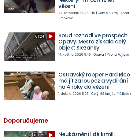
vězení
24. listopadu 2025
11:15
|
Celý MS kraj
|
Anna
Břenková
Soud rozhodl ve prospěch
01:24
Opavy. Město získalo celý
objekt Slezanky
14. května 2026
8:46
|
Opava
|
Yvona Fajtová
Ostravský rapper Hard Rico
má jít za loupež a vydírání
na 4 roky do vězení
1. dubna 2026
11:25
|
Celý MS kraj
|
Jiří Cileček
Doporučujeme
Neukáznění lidé krmili
00:25