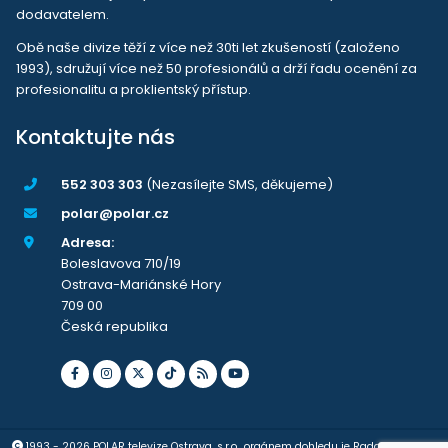
dodavatelem.
Obě naše divize těží z více než 30ti let zkušeností (založeno
1993), sdružují více než 50 profesionálů a drží řadu ocenění za
profesionalitu a proklientský přístup.
Kontaktujte nás
552 303 303
(Nezasílejte SMS, děkujeme)
polar@polar.cz
Adresa:
Boleslavova 710/19
Ostrava-Mariánské Hory
709 00
Česká republika
1993 - 2026 POLAR televize Ostrava, s.r.o., orgánem dohledu je Rada pro