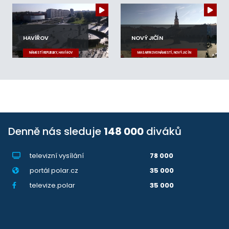
HAVÍŘOV
NOVÝ JIČÍN
NÁMĚSTÍ REPUBLIKY, HAVÍŘOV
MASARYKOVO NÁMĚSTÍ, NOVÝ JIČÍN
Denně nás sleduje
148 000
diváků
televizní vysílání
78 000
portál polar.cz
35 000
televize.polar
35 000