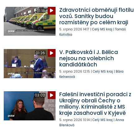
Zdravotníci obměňují flotilu
01:18
vozů. Sanitky budou
rozmístěny po celém kraji
5. srpna 2026
14:17
|
Celý MS kraj
|
Tomáš
Kořistka
V. Palkovská i J. Bělica
01:26
nejsou na volebních
kandidátkách
5. srpna 2026
12:15
|
Celý MS kraj
|
Bára
Kelnerová
Falešní investiční poradci z
03:02
Ukrajiny obrali Čechy o
miliony. Kriminalisté z MS
kraje zasahovali v Kyjevě
5. srpna 2026
10:14
|
Celý MS kraj
|
Anna
Břenková