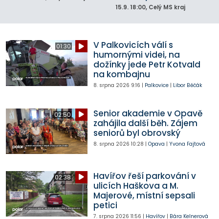
15.9.
18:00
, Celý MS kraj
V Palkovicích válí s
01:30
humornými videi, na
dožínky jede Petr Kotvald
na kombajnu
8. srpna 2026
9:16
|
Palkovice
|
Libor Běčák
Senior akademie v Opavě
02:50
zahájila další běh. Zájem
seniorů byl obrovský
8. srpna 2026
10:28
|
Opava
|
Yvona Fajtová
Havířov řeší parkování v
02:38
ulicích Haškova a M.
Majerové, místní sepsali
petici
7. srpna 2026
11:56
|
Havířov
|
Bára Kelnerová