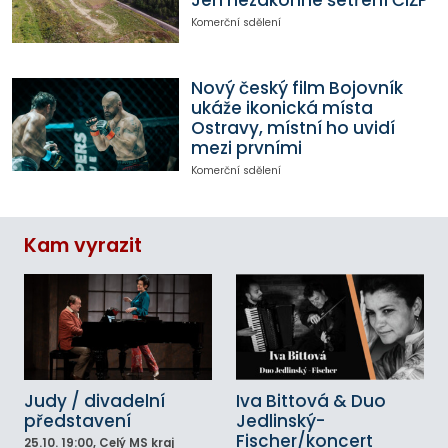
Komerční sdělení
Nový český film Bojovník
ukáže ikonická místa
Ostravy, místní ho uvidí
mezi prvními
Komerční sdělení
Kam vyrazit
Judy / divadelní
Iva Bittová & Duo
představení
Jedlinský-
Fischer/koncert
25.10.
19:00
, Celý MS kraj