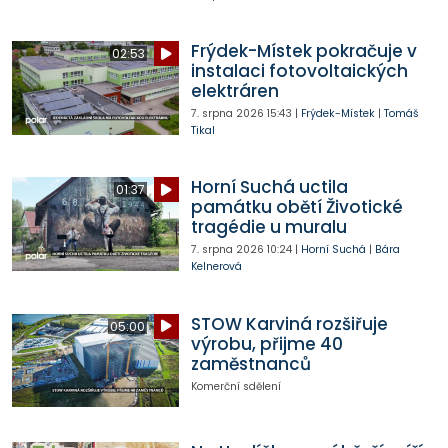
Frýdek-Místek pokračuje v
02:53
instalaci fotovoltaických
elektráren
7. srpna 2026
15:43
|
Frýdek-Místek
|
Tomáš
Tikal
Horní Suchá uctila
01:37
památku obětí Životické
tragédie u muralu
7. srpna 2026
10:24
|
Horní Suchá
|
Bára
Kelnerová
STOW Karviná rozšiřuje
05:00
výrobu, přijme 40
zaměstnanců
Komerční sdělení