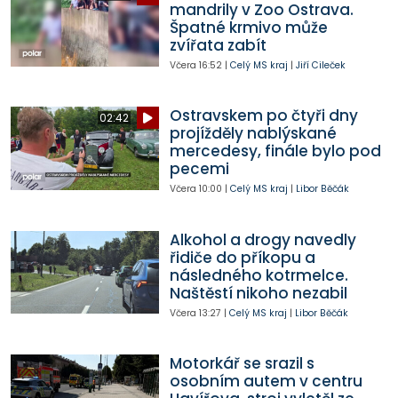
mandrily v Zoo Ostrava.
Špatné krmivo může
zvířata zabít
Včera
16:52
|
Celý MS kraj
|
Jiří Cileček
Ostravskem po čtyři dny
02:42
projížděly nablýskané
mercedesy, finále bylo pod
pecemi
Včera
10:00
|
Celý MS kraj
|
Libor Běčák
Alkohol a drogy navedly
řidiče do příkopu a
následného kotrmelce.
Naštěstí nikoho nezabil
Včera
13:27
|
Celý MS kraj
|
Libor Běčák
Motorkář se srazil s
osobním autem v centru