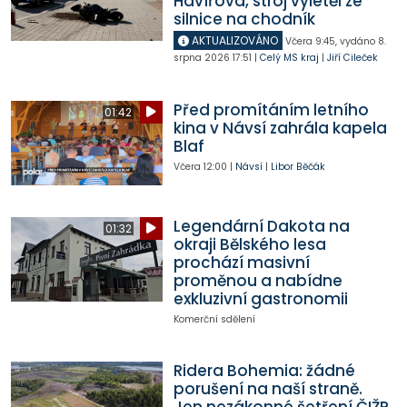
Havířova, stroj vyletěl ze
silnice na chodník
AKTUALIZOVÁNO
Včera
9:45
,
vydáno 8.
srpna 2026
17:51
|
Celý MS kraj
|
Jiří Cileček
Před promítáním letního
01:42
kina v Návsí zahrála kapela
Blaf
Včera
12:00
|
Návsí
|
Libor Běčák
Legendární Dakota na
01:32
okraji Bělského lesa
prochází masivní
proměnou a nabídne
exkluzivní gastronomii
Komerční sdělení
Ridera Bohemia: žádné
porušení na naší straně.
Jen nezákonné šetření ČIŽP