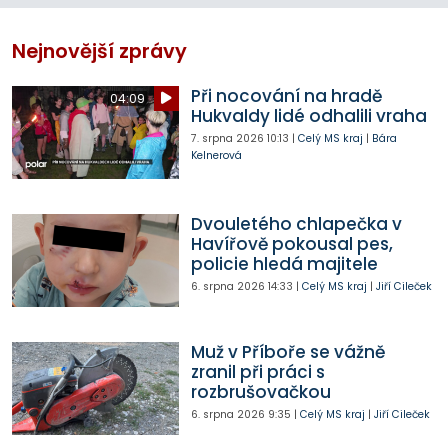
Nejnovější zprávy
Při nocování na hradě
04:09
Hukvaldy lidé odhalili vraha
7. srpna 2026
10:13
|
Celý MS kraj
|
Bára
Kelnerová
Dvouletého chlapečka v
Havířově pokousal pes,
policie hledá majitele
6. srpna 2026
14:33
|
Celý MS kraj
|
Jiří Cileček
Muž v Příboře se vážně
zranil při práci s
rozbrušovačkou
6. srpna 2026
9:35
|
Celý MS kraj
|
Jiří Cileček