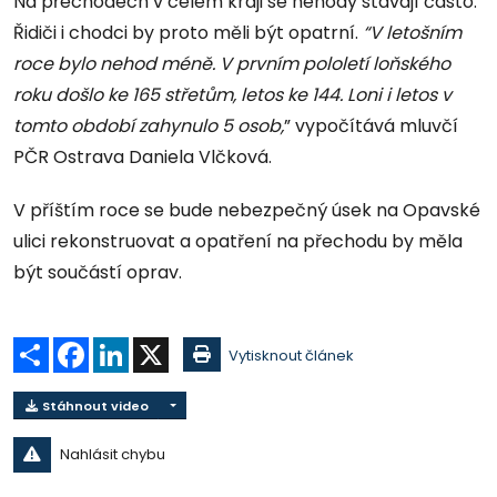
Na přechodech v celém kraji se nehody stávají často.
Řidiči i chodci by proto měli být opatrní.
“V letošním
roce bylo nehod méně. V prvním pololetí loňského
roku došlo ke 165 střetům, letos ke 144. Loni i letos v
tomto období zahynulo 5 osob,
” vypočítává mluvčí
PČR Ostrava Daniela Vlčková.
V příštím roce se bude nebezpečný úsek na Opavské
ulici rekonstruovat a opatření na přechodu by měla
být součástí oprav.
Sdílet
Facebook
LinkedIn
X
Vytisknout článek
Stáhnout video
Nahlásit chybu