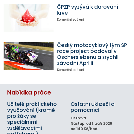
ČPZP vyzývá k darování
krve
Komerční sdělení
Český motocyklový tým SP
race project bodoval v
Oscherslebenu a zrychlil
závodní Aprilii
Komerční sdělení
Nabídka práce
Učitelé praktického
Ostatní uklízeči a
vyučování (kromě
pomocníci
pro žáky se
Ostrava
speciálními
Nástup: od 1. září 2026
vzdělávacími
od 140 Kč/hod.
potřebami)