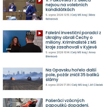
V. Palkovská i J. Bělica
01:26
nejsou na volebních
kandidátkách
5. srpna 2026
12:15
|
Celý MS kraj
|
Bára
Kelnerová
Falešní investiční poradci z
03:02
Ukrajiny obrali Čechy o
miliony. Kriminalisté z MS
kraje zasahovali v Kyjevě
5. srpna 2026
10:14
|
Celý MS kraj
|
Anna
Břenková
Na Opavsku hořelo další
pole, požár zničil 35 balíků
slámy
4. srpna 2026
17:38
|
Celý MS kraj
|
Jiří Cileček
Pašeráci vzácných
papoušků dopadeni.