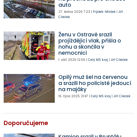
auto
27. ledna 2026
7:23
|
Frýdek-Místek
|
Jiří
Cileček
Ženu v Ostravě srazil
projíždějící vlak, přišla o
nohu a skončila v
nemocnici
1. září 2025
12:56
|
Celý MS kraj
|
Jiří Cileček
Opilý muž šel na červenou
a srazili ho policisté jedoucí
na majáky
16. října 2025
21:47
|
Celý MS kraj
|
Jiří Cileček
Doporučujeme
Kamion srazil v Bruntálu