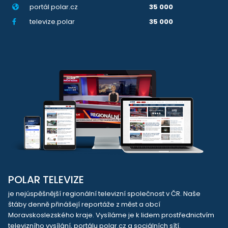
portál polar.cz
35 000
televize.polar
35 000
POLAR TELEVIZE
je nejúspěšnější regionální televizní společnost v ČR. Naše
štáby denně přinášejí reportáže z měst a obcí
Moravskoslezského kraje. Vysíláme je k lidem prostřednictvím
televizního vysílání, portálu polar.cz a sociálních sítí.