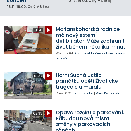
koncert
21.9.
19:00
, Celý MS kraj
18.11.
18:00
, Celý MS kraj
Mariánskohorská radnice
01:56
má nový externí
defibrilátor. Může zachránit
život během několika minut
Včera
19:04
|
Ostrava-Mariánské hory
|
Yvona
Fajtová
Horní Suchá uctila
01:37
památku obětí Životické
tragédie u muralu
Dnes
10:24
|
Horní Suchá
|
Bára Kelnerová
Opava rozšiřuje parkování.
02:33
Přibudou nová místa i
změny v parkovacích
zónách