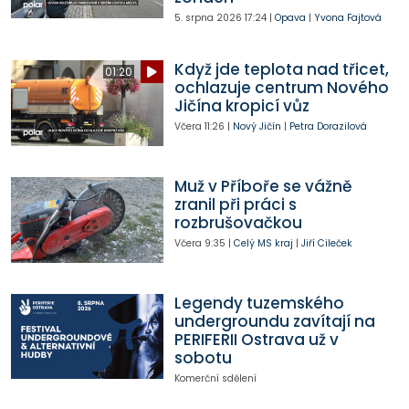
5. srpna 2026
17:24
|
Opava
|
Yvona Fajtová
Když jde teplota nad třicet,
01:20
ochlazuje centrum Nového
Jičína kropicí vůz
Včera
11:26
|
Nový Jičín
|
Petra Dorazilová
Muž v Příboře se vážně
zranil při práci s
rozbrušovačkou
Včera
9:35
|
Celý MS kraj
|
Jiří Cileček
Legendy tuzemského
undergroundu zavítají na
PERIFERII Ostrava už v
sobotu
Komerční sdělení