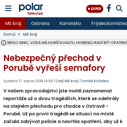
MS kraj
Ostrava
Karvinsko
Frýdeckomíste
Domů
MS kraj
Ě PŘIBYLO SINIC, VODA MÁ HORŠÍ KVALITU, HYGIENICI RADÍ BÝT OPATRNÍ
ÚOHS DAL ZÁTORU POKUTU 100 000 ZA CHYBY V ZAKÁZCE NA OBN
AREÁL LODIČEK V KARVINÉ SE PŘIPRAVUJE NA VELKOU REKONSTRUKC
KARVINÁ ZNÁ BUDOUCÍ PODOBU AREÁLU LODIČKY V PARKU BOŽEN
CYKLISTU (74) SRAZIL V BRUNTÁLU KAMION, JE V OHROŽENÍ ŽIVOTA,
POLICIE HLEDÁ PŘÍPADNÉ SVĚDKY, KTEŘÍ POMŮŽOU OBJASNIT PRŮ
RADNÍ OSTRAVY A POSLANKYNĚ A. HOFFMANNOVÁ ZA PIRÁTY PODA
NA POSTUP MINISTERSTVA ŽIVOTNÍHO PROSTŘEDÍ V KAUZE HALDY 
MUŽ V PŘÍBOŘE SE VÁŽNĚ ZRANIL PŘI PRÁCI S ROZBRUŠOVAČKOU, I
SLEZSKÁ OSTRAVA PŘIPRAVUJE PROJEKTOVOU DOKUMENTACI PRO 
PODEZŘELÝ BALÍČEK ZASTAVIL PROVOZ NA NÁDRAŽÍ VE F-M, ČEKÁ 
CHLAPEČKA (2) V HAVÍŘOVĚ POKOUSAL PES, POLICIE HLEDÁ MAJITEL
MS KRAJ VYBUDUJE ZA 40 MILIONŮ V JABLUNKOVĚ NOVÝ MOST PŘES O
FOTBALISTA LAURI LAINE SE VRACÍ Z BANÍKU OSTRAVA NA PŮL ROK
F-M DOKONČIL VOLNOČASOVÝ AREÁL RIVKA PARK ZA 62 MILIONŮ,
Nebezpečný přechod v
Porubě vyřeší semafory
Vydáno 17. srpna 2018 14:50 |
Celý MS kraj
|
Tomáš Kořistka
V našem zpravodajství jste mohli zaznamenat
reportáže už o dvou tragédiích, které se odehrály
na stejném přechodu pro chodce v Ostravě -
Porubě. Už po první tragédii se situací na místě
začala zabývat policie a navrhla opatření, aby už k