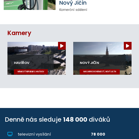
Nový Jičín
Komerční sdělení
Kamery
HAVÍŘOV
NOVÝ JIČÍN
NÁMĚSTÍ REPUBLIKY, HAVÍŘOV
MASARYKOVO NÁMĚSTÍ, NOVÝ JIČÍN
Denně nás sleduje
148 000
diváků
televizní vysílání
78 000