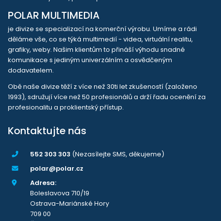
POLAR MULTIMEDIA
je divize se specializací na komerční výrobu. Umíme a rádi
děláme vše, co se týká multimedií - videa, virtuální realitu,
grafiky, weby. Našim klientům to přináší výhodu snadné
komunikace s jediným univerzálním a osvědčeným
dodavatelem.
Obě naše divize těží z více než 30ti let zkušeností (založeno
1993), sdružují více než 50 profesionálů a drží řadu ocenění za
profesionalitu a proklientský přístup.
Kontaktujte nás
552 303 303
(Nezasílejte SMS, děkujeme)
polar@polar.cz
Adresa:
Boleslavova 710/19
Ostrava-Mariánské Hory
709 00