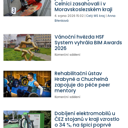
Celníci zasahovali i v
Moravskoslezském kraji
4. srpna 2026
15:02
|
Celý MS kraj
|
Anna
Břenková
Vánoční hvězda HSF
System vyhrála BIM Awards
2026
Komerční sdělení
Rehabilitační ústav
Hrabyně a Chuchelná
zapojuje do péče peer
mentory
Komerční sdělení
Dobíjení elektromobilů u
ČEZ stojanů v kraji vzrostlo
o 34 %, na špici poprvé