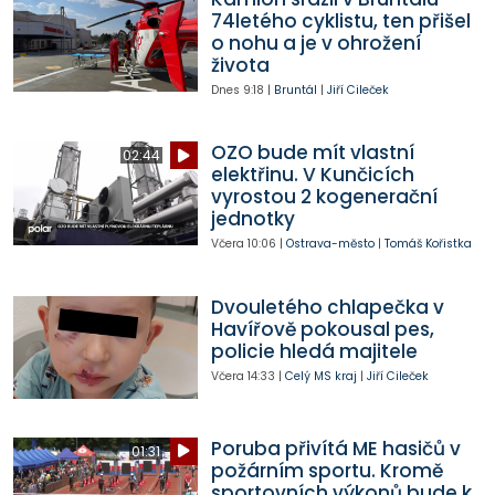
74letého cyklistu, ten přišel
o nohu a je v ohrožení
života
Dnes
9:18
|
Bruntál
|
Jiří Cileček
OZO bude mít vlastní
02:44
elektřinu. V Kunčicích
vyrostou 2 kogenerační
jednotky
Včera
10:06
|
Ostrava-město
|
Tomáš Kořistka
Dvouletého chlapečka v
Havířově pokousal pes,
policie hledá majitele
Včera
14:33
|
Celý MS kraj
|
Jiří Cileček
Poruba přivítá ME hasičů v
01:31
požárním sportu. Kromě
sportovních výkonů bude k