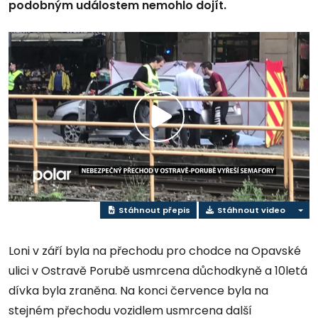
podobným událostem nemohlo dojít.
Přehrát
video
Stáhnout přepis
Stáhnout video
Loni v září byla na přechodu pro chodce na Opavské
ulici v Ostravě Porubě usmrcena důchodkyně a 10letá
dívka byla zraněna. Na konci července byla na
stejném přechodu vozidlem usmrcena další