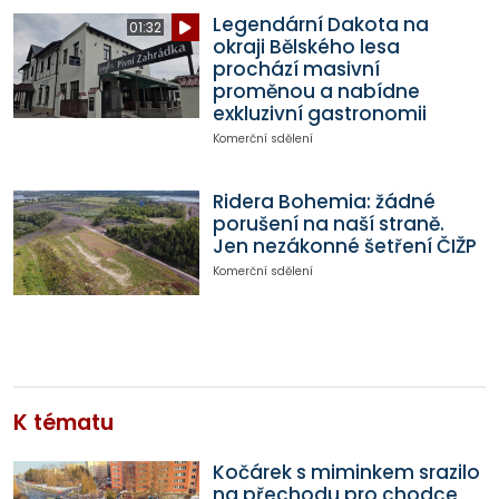
Legendární Dakota na
01:32
okraji Bělského lesa
prochází masivní
proměnou a nabídne
exkluzivní gastronomii
Komerční sdělení
Ridera Bohemia: žádné
porušení na naší straně.
Jen nezákonné šetření ČIŽP
Komerční sdělení
K tématu
Kočárek s miminkem srazilo
na přechodu pro chodce