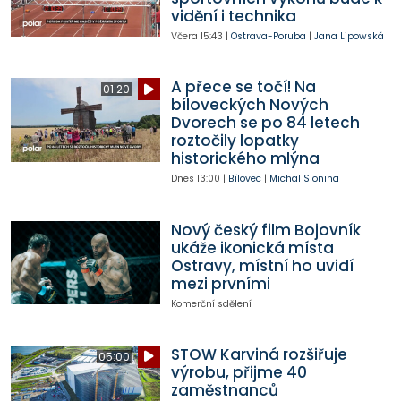
vidění i technika
Včera
15:43
|
Ostrava-Poruba
|
Jana Lipowská
A přece se točí! Na
01:20
bíloveckých Nových
Dvorech se po 84 letech
roztočily lopatky
historického mlýna
Dnes
13:00
|
Bílovec
|
Michal Slonina
Nový český film Bojovník
ukáže ikonická místa
Ostravy, místní ho uvidí
mezi prvními
Komerční sdělení
STOW Karviná rozšiřuje
05:00
výrobu, přijme 40
zaměstnanců