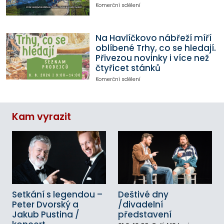
Komerční sdělení
Na Havlíčkovo nábřeží míří
oblíbené Trhy, co se hledají.
Přivezou novinky i více než
čtyřicet stánků
Komerční sdělení
Kam vyrazit
Setkání s legendou –
Deštivé dny
Peter Dvorský a
/divadelní
Jakub Pustina /
představení