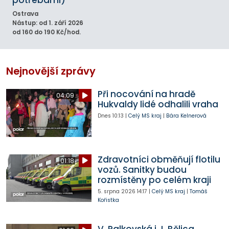
Ostrava
Nástup: od 1. září 2026
od 160 do 190 Kč/hod.
Nejnovější zprávy
Při nocování na hradě
04:09
Hukvaldy lidé odhalili vraha
Dnes
10:13
|
Celý MS kraj
|
Bára Kelnerová
Zdravotníci obměňují flotilu
01:18
vozů. Sanitky budou
rozmístěny po celém kraji
5. srpna 2026
14:17
|
Celý MS kraj
|
Tomáš
Kořistka