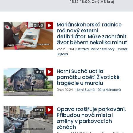
15.12.
18:00
, Celý MS kraj
Mariánskohorská radnice
01:56
má nový externí
defibrilátor. Může zachránit
život během několika minut
Včera
19:04
|
Ostrava-Mariánské hory
|
Yvona
Fajtová
Horní Suchá uctila
01:37
památku obětí Životické
tragédie u muralu
Dnes
10:24
|
Horní Suchá
|
Bára Kelnerová
Opava rozšiřuje parkování.
02:33
Přibudou nová místa i
změny v parkovacích
zónách