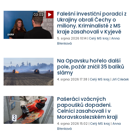
Falešní investiční poradci z
03:02
Ukrajiny obrali Čechy o
miliony. Kriminalisté z MS
kraje zasahovali v Kyjevě
5. srpna 2026
10:14
|
Celý MS kraj
|
Anna
Břenková
Na Opavsku hořelo další
pole, požár zničil 35 balíků
slámy
4. srpna 2026
17:38
|
Celý MS kraj
|
Jiří Cileček
Pašeráci vzácných
papoušků dopadeni.
Celníci zasahovali i v
Moravskoslezském kraji
4. srpna 2026
15:02
|
Celý MS kraj
|
Anna
Břenková