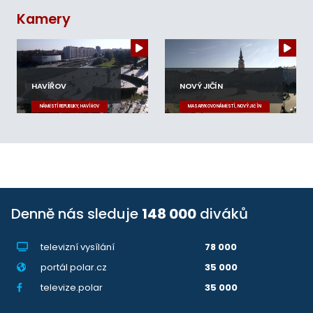
Kamery
HAVÍŘOV
NOVÝ JIČÍN
NÁMĚSTÍ REPUBLIKY, HAVÍŘOV
MASARYKOVO NÁMĚSTÍ, NOVÝ JIČÍN
Denně nás sleduje
148 000
diváků
televizní vysílání
78 000
portál polar.cz
35 000
televize.polar
35 000