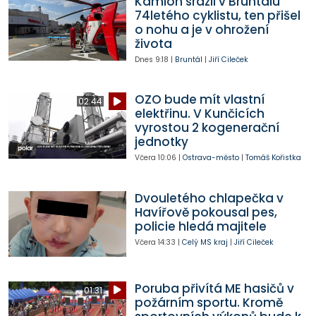
Kamion srazil v Bruntálu
74letého cyklistu, ten přišel
o nohu a je v ohrožení
života
Dnes
9:18
|
Bruntál
|
Jiří Cileček
OZO bude mít vlastní
02:44
elektřinu. V Kunčicích
vyrostou 2 kogenerační
jednotky
Včera
10:06
|
Ostrava-město
|
Tomáš Kořistka
Dvouletého chlapečka v
Havířově pokousal pes,
policie hledá majitele
Včera
14:33
|
Celý MS kraj
|
Jiří Cileček
Poruba přivítá ME hasičů v
01:31
požárním sportu. Kromě