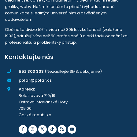
děláme vše, co se týká multimedií - videa, virtuální realitu,
grafiky, weby. Našim klientům to přináší výhodu snadné
komunikace s jediným univerzálním a osvědčeným
dodavatelem.
Obě naše divize těží z více než 30ti let zkušeností (založeno
1993), sdružují více než 50 profesionálů a drží řadu ocenění za
profesionalitu a proklientský přístup.
Kontaktujte nás
552 303 303
(Nezasílejte SMS, děkujeme)
polar@polar.cz
Adresa:
Boleslavova 710/19
Ostrava-Mariánské Hory
709 00
Česká republika