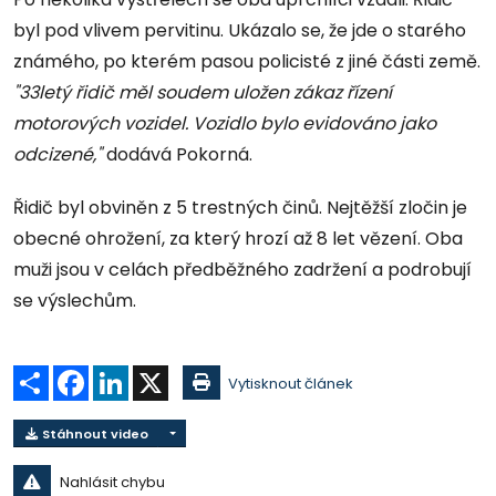
byl pod vlivem pervitinu. Ukázalo se, že jde o starého
známého, po kterém pasou policisté z jiné části země.
"33letý řidič měl soudem uložen zákaz řízení
motorových vozidel. Vozidlo bylo evidováno jako
odcizené,"
dodává Pokorná.
Řidič byl obviněn z 5 trestných činů. Nejtěžší zločin je
obecné ohrožení, za který hrozí až 8 let vězení. Oba
muži jsou v celách předběžného zadržení a podrobují
se výslechům.
Sdílet
Facebook
LinkedIn
X
Vytisknout článek
Stáhnout video
Nahlásit chybu