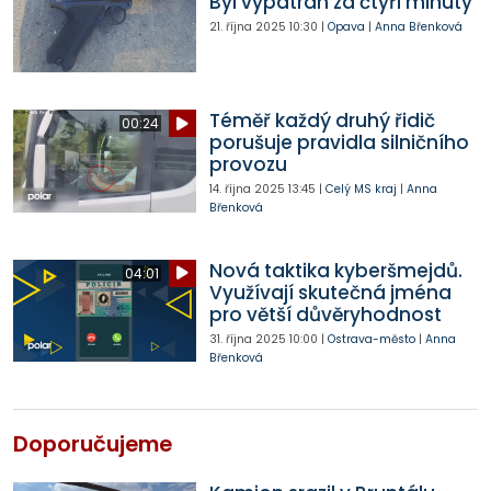
Byl vypátrán za čtyři minuty
21. října 2025
10:30
|
Opava
|
Anna Břenková
Téměř každý druhý řidič
00:24
porušuje pravidla silničního
provozu
14. října 2025
13:45
|
Celý MS kraj
|
Anna
Břenková
Nová taktika kyberšmejdů.
04:01
Využívají skutečná jména
pro větší důvěryhodnost
31. října 2025
10:00
|
Ostrava-město
|
Anna
Břenková
Doporučujeme