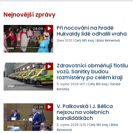
Nejnovější zprávy
Při nocování na hradě
04:09
Hukvaldy lidé odhalili vraha
Dnes
10:13
|
Celý MS kraj
|
Bára Kelnerová
Zdravotníci obměňují flotilu
01:18
vozů. Sanitky budou
rozmístěny po celém kraji
5. srpna 2026
14:17
|
Celý MS kraj
|
Tomáš
Kořistka
V. Palkovská i J. Bělica
01:26
nejsou na volebních
kandidátkách
5. srpna 2026
12:15
|
Celý MS kraj
|
Bára
Kelnerová