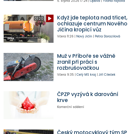
5. srpna 2026
17:24
|
Opava
|
Yvona Fajtová
Když jde teplota nad třicet,
01:20
ochlazuje centrum Nového
Jičína kropicí vůz
Včera
11:26
|
Nový Jičín
|
Petra Dorazilová
Muž v Příboře se vážně
zranil při práci s
rozbrušovačkou
Včera
9:35
|
Celý MS kraj
|
Jiří Cileček
ČPZP vyzývá k darování
krve
Komerční sdělení
Český motocyklový tým SP