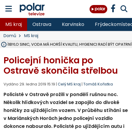
MS kraj
Ostrava
Karvinsko
Frýdeckomíste
Domů
MS kraj
Ě PŘIBYLO SINIC, VODA MÁ HORŠÍ KVALITU, HYGIENICI RADÍ BÝT OPATRNÍ
ÚOHS DAL ZÁTORU POKUTU 100 000 ZA CHYBY V ZAKÁZCE NA OBN
AREÁL LODIČEK V KARVINÉ SE PŘIPRAVUJE NA VELKOU REKONSTRUKC
KARVINÁ ZNÁ BUDOUCÍ PODOBU AREÁLU LODIČKY V PARKU BOŽEN
CYKLISTU (74) SRAZIL V BRUNTÁLU KAMION, JE V OHROŽENÍ ŽIVOTA,
POLICIE HLEDÁ PŘÍPADNÉ SVĚDKY, KTEŘÍ POMŮŽOU OBJASNIT PRŮ
RADNÍ OSTRAVY A POSLANKYNĚ A. HOFFMANNOVÁ ZA PIRÁTY PODA
NA POSTUP MINISTERSTVA ŽIVOTNÍHO PROSTŘEDÍ V KAUZE HALDY 
MUŽ V PŘÍBOŘE SE VÁŽNĚ ZRANIL PŘI PRÁCI S ROZBRUŠOVAČKOU, I
SLEZSKÁ OSTRAVA PŘIPRAVUJE PROJEKTOVOU DOKUMENTACI PRO 
PODEZŘELÝ BALÍČEK ZASTAVIL PROVOZ NA NÁDRAŽÍ VE F-M, ČEKÁ 
CHLAPEČKA (2) V HAVÍŘOVĚ POKOUSAL PES, POLICIE HLEDÁ MAJITEL
MS KRAJ VYBUDUJE ZA 40 MILIONŮ V JABLUNKOVĚ NOVÝ MOST PŘES O
FOTBALISTA LAURI LAINE SE VRACÍ Z BANÍKU OSTRAVA NA PŮL ROK
F-M DOKONČIL VOLNOČASOVÝ AREÁL RIVKA PARK ZA 62 MILIONŮ,
Policejní honička po
Ostravě skončila střelbou
Vydáno 29. ledna 2019 15:19 |
Celý MS kraj
|
Tomáš Kořistka
Policisté v Ostravě prožili v pondělí rušnou noc.
Několik hlídkových vozidel se zapojilo do divoké
honičky za ujíždějícím vozem. V průběhu stíhání se
v Mariánských Horách jedno policejní vozidlo
dokonce nabouralo. Policisté po ujíždějícím autu i