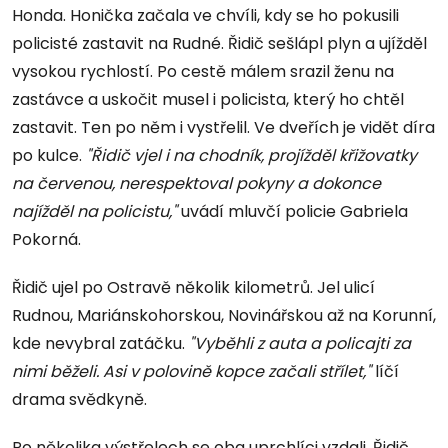
Honda. Honička začala ve chvíli, kdy se ho pokusili
policisté zastavit na Rudné. Řidič sešlápl plyn a ujížděl
vysokou rychlostí. Po cestě málem srazil ženu na
zastávce a uskočit musel i policista, který ho chtěl
zastavit. Ten po něm i vystřelil. Ve dveřích je vidět díra
po kulce.
"Řidič vjel i na chodník, projížděl křižovatky
na červenou, nerespektoval pokyny a dokonce
najížděl na policistu,"
uvádí mluvčí policie Gabriela
Pokorná.
Řidič ujel po Ostravě několik kilometrů. Jel ulicí
Rudnou, Mariánskohorskou, Novinářskou až na Korunní,
kde nevybral zatáčku.
"Vyběhli z auta a policajti za
nimi běželi. Asi v polovině kopce začali střílet,"
líčí
drama svědkyně.
Po několika výstřelech se oba uprchlíci vzdali. Řidič