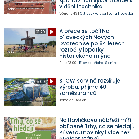
sportovních výkonů bude k
vidění i technika
Včera
15:43
|
Ostrava-Poruba
|
Jana Lipowská
A přece se točí! Na
01:20
bíloveckých Nových
Dvorech se po 84 letech
roztočily lopatky
historického mlýna
Dnes
13:00
|
Bílovec
|
Michal Slonina
STOW Karviná rozšiřuje
05:00
výrobu, přijme 40
zaměstnanců
Komerční sdělení
Na Havlíčkovo nábřeží míří
oblíbené Trhy, co se hledají.
Přivezou novinky i více než
čtyřicet stánků