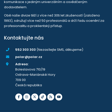
komunikace s jediným univerzálním a osvědčeným
dodavatelem.
Obě naše divize těží z více než 30ti let zkušeností (založeno
1993), sdružují více než 50 profesionálů a drží řadu ocenění za
profesionalitu a proklientský přístup.
Kontaktujte nás
552 303 303
(Nezasílejte SMS, děkujeme)
polar@polar.cz
Adresa:
Boleslavova 710/19
Ostrava-Mariánské Hory
709 00
Česká republika