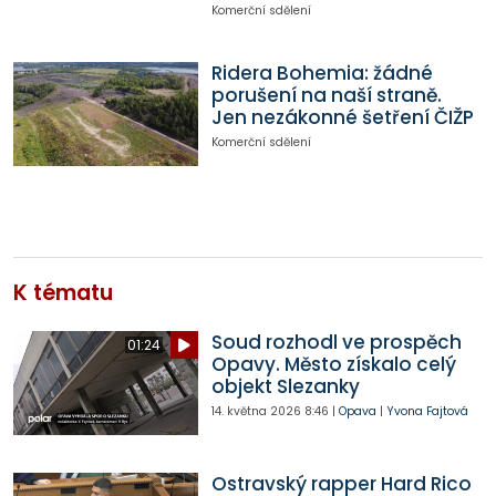
Komerční sdělení
Ridera Bohemia: žádné
porušení na naší straně.
Jen nezákonné šetření ČIŽP
Komerční sdělení
K tématu
Soud rozhodl ve prospěch
01:24
Opavy. Město získalo celý
objekt Slezanky
14. května 2026
8:46
|
Opava
|
Yvona Fajtová
Ostravský rapper Hard Rico