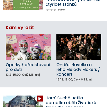
čtyřicet stánků
Komerční sdělení
Kam vyrazit
Operky / představení
Ondřej Havelka a
pro děti
jeho Melody Makers /
koncert
13.9.
15:00
, Celý MS kraj
15.12.
18:00
, Celý MS kraj
Horní Suchá uctila
01:37
památku obětí Životické