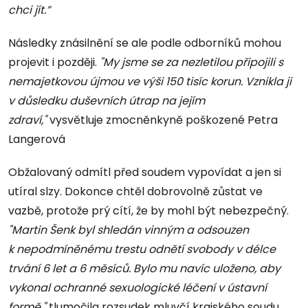
chci jít.”
Následky znásilnění se ale podle odborníků mohou
projevit i později.
"My jsme se za nezletilou připojili s
nemajetkovou újmou ve výši 150 tisíc korun. Vznikla ji
v důsledku duševních útrap na jejím
zdraví,"
vysvětluje zmocněnkyně poškozené Petra
Langerová
Obžalovaný odmítl před soudem vypovídat a jen si
utíral slzy. Dokonce chtěl dobrovolně zůstat ve
vazbě, protože prý cítí, že by mohl být nebezpečný.
"Martin Šenk byl shledán vinným a odsouzen
k nepodmíněnému trestu odnětí svobody v délce
trvání 6 let a 6 měsíců. Bylo mu navíc uloženo, aby
vykonal ochranné sexuologické léčení v ústavní
formě,"
tlumočila rozsudek mluvčí krajského soudu