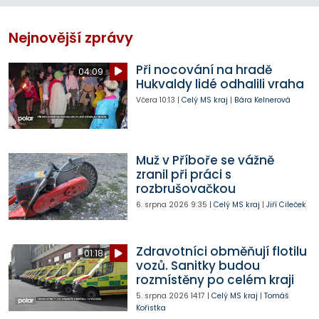
Nejnovější zprávy
Při nocování na hradě
04:09
Hukvaldy lidé odhalili vraha
Včera
10:13
|
Celý MS kraj
|
Bára Kelnerová
Muž v Příboře se vážně
zranil při práci s
rozbrušovačkou
6. srpna 2026
9:35
|
Celý MS kraj
|
Jiří Cileček
Zdravotníci obměňují flotilu
01:18
vozů. Sanitky budou
rozmístěny po celém kraji
5. srpna 2026
14:17
|
Celý MS kraj
|
Tomáš
Kořistka