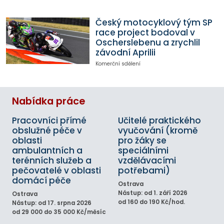
Český motocyklový tým SP
race project bodoval v
Oscherslebenu a zrychlil
závodní Aprilii
Komerční sdělení
Nabídka práce
Pracovníci přímé
Učitelé praktického
obslužné péče v
vyučování (kromě
oblasti
pro žáky se
ambulantních a
speciálními
terénních služeb a
vzdělávacími
pečovatelé v oblasti
potřebami)
domácí péče
Ostrava
Nástup: od 1. září 2026
Ostrava
od 160 do 190 Kč/hod.
Nástup: od 17. srpna 2026
od 29 000 do 35 000 Kč/měsíc