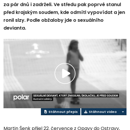
za pár dnů i zadrželi. Ve středu pak poprvé stanul
před krajským soudem, kde odmítl vypovídat a jen
ronil slzy. Podle obžaloby jde o sexuálního
devianta.
Přehrát
video
Stáhnout přepis
Stáhnout video
Martin Šenk přijel 22. července z Opavy do Ostravy,