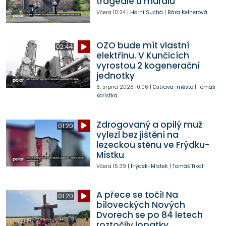
tragédie u muralu
Včera
10:24
|
Horní Suchá
|
Bára Kelnerová
OZO bude mít vlastní
02:44
elektřinu. V Kunčicích
vyrostou 2 kogenerační
jednotky
6. srpna 2026
10:06
|
Ostrava-město
|
Tomáš
Kořistka
Zdrogovaný a opilý muž
01:20
vylezl bez jištění na
lezeckou stěnu ve Frýdku-
Místku
Včera
15:39
|
Frýdek-Místek
|
Tomáš Tikal
A přece se točí! Na
01:20
bíloveckých Nových
Dvorech se po 84 letech
roztočily lopatky