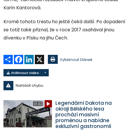
Karin Kantorová.
Kromě tohoto trestu ho ještě čeká další. Po dopadení
se totiž také přiznal, že v roce 2017 osahával jinou
dívenku v Písku na jihu Čech.
Sdílet
Facebook
LinkedIn
X
Vytisknout článek
Stáhnout video
Nahlásit chybu
Legendární Dakota na
01:32
okraji Bělského lesa
prochází masivní
proměnou a nabídne
exkluzivní gastronomii