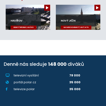
HAVÍŘOV
NOVÝ JIČÍN
NÁMĚSTÍ REPUBLIKY, HAVÍŘOV
MASARYKOVO NÁMĚSTÍ, NOVÝ JIČÍN
Denně nás sleduje
148 000
diváků
televizní vysílání
78 000
portál polar.cz
35 000
televize.polar
35 000