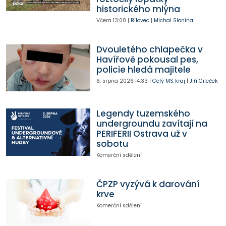
historického mlýna
Včera
13:00
|
Bílovec
|
Michal Slonina
Dvouletého chlapečka v
Havířově pokousal pes,
policie hledá majitele
6. srpna 2026
14:33
|
Celý MS kraj
|
Jiří Cileček
Legendy tuzemského
undergroundu zavítají na
PERIFERII Ostrava už v
sobotu
Komerční sdělení
ČPZP vyzývá k darování
krve
Komerční sdělení