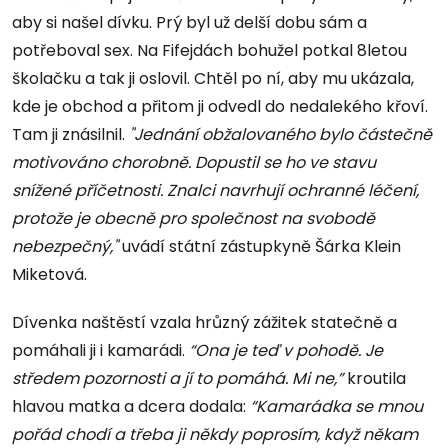
aby si našel dívku. Prý byl už delší dobu sám a
potřeboval sex. Na Fifejdách bohužel potkal 8letou
školačku a tak ji oslovil. Chtěl po ní, aby mu ukázala,
kde je obchod a přitom ji odvedl do nedalekého křoví.
Tam ji znásilnil.
"Jednání obžalovaného bylo částečně
motivováno chorobně. Dopustil se ho ve stavu
snížené příčetnosti. Znalci navrhují ochranné léčení,
protože je obecně pro společnost na svobodě
nebezpečný,"
uvádí státní zástupkyně Šárka Klein
Miketová.
Dívenka naštěstí vzala hrůzný zážitek statečně a
pomáhali ji i kamarádi.
“Ona je teď v pohodě. Je
středem pozornosti a jí to pomáhá. Mi ne,”
kroutila
hlavou matka a dcera dodala:
“Kamarádka se mnou
pořád chodí a třeba ji někdy poprosím, když někam