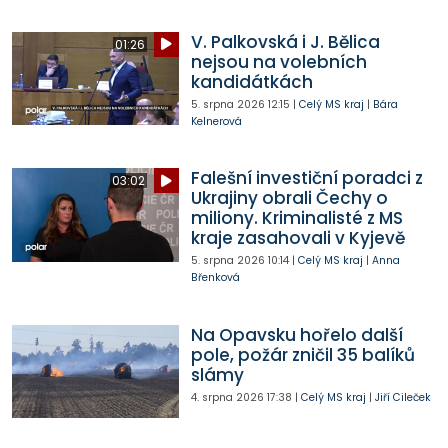
V. Palkovská i J. Bělica
01:26
nejsou na volebních
kandidátkách
5. srpna 2026
12:15
|
Celý MS kraj
|
Bára
Kelnerová
Falešní investiční poradci z
03:02
Ukrajiny obrali Čechy o
miliony. Kriminalisté z MS
kraje zasahovali v Kyjevě
5. srpna 2026
10:14
|
Celý MS kraj
|
Anna
Břenková
Na Opavsku hořelo další
pole, požár zničil 35 balíků
slámy
4. srpna 2026
17:38
|
Celý MS kraj
|
Jiří Cileček