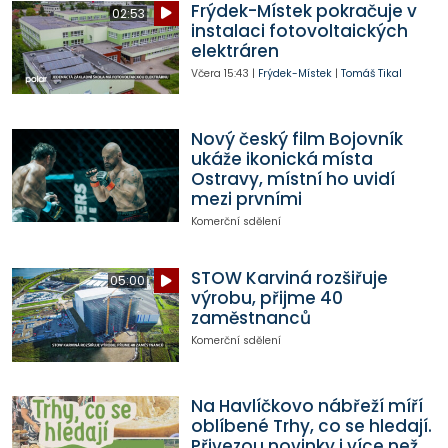
Frýdek-Místek pokračuje v
02:53
instalaci fotovoltaických
elektráren
Včera
15:43
|
Frýdek-Místek
|
Tomáš Tikal
Nový český film Bojovník
ukáže ikonická místa
Ostravy, místní ho uvidí
mezi prvními
Komerční sdělení
STOW Karviná rozšiřuje
05:00
výrobu, přijme 40
zaměstnanců
Komerční sdělení
Na Havlíčkovo nábřeží míří
oblíbené Trhy, co se hledají.
Přivezou novinky i více než