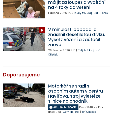
má jít za loupež a vydírání
na 4 roky do vězení
1. dubna 2026
11:25
|
Celý MS kraj
|
Jiří Cileček
V minulosti pobodal a
01:16
znásilnil desetiletou dívku.
Vyšel z vězení a zaútočil
znovu
26. června 2026
9:10
|
Celý MS kraj
|
Jiří
Cileček
Doporučujeme
Motorkář se srazil s
osobním autem v centru
Havířova, stroj vyletěl ze
silnice na chodník
AKTUALIZOVÁNO
Dnes
18:48
,
vydáno
dnes
17:51
|
Celý MS kraj
|
Jiří Cileček