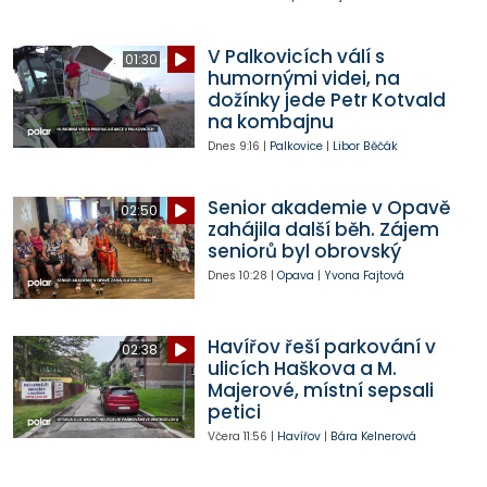
V Palkovicích válí s
01:30
humornými videi, na
dožínky jede Petr Kotvald
na kombajnu
Dnes
9:16
|
Palkovice
|
Libor Běčák
Senior akademie v Opavě
02:50
zahájila další běh. Zájem
seniorů byl obrovský
Dnes
10:28
|
Opava
|
Yvona Fajtová
Havířov řeší parkování v
02:38
ulicích Haškova a M.
Majerové, místní sepsali
petici
Včera
11:56
|
Havířov
|
Bára Kelnerová