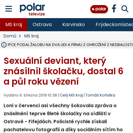
MS kraj
Ostrava
Karvinsko
Frýdeckomíste
Domů
MS kraj
ÁSTUPCE PODAL ŽALOBU NA DVA LIDI A FIRMU Z OHROŽENÍ Z NEDBALOSTI
NA SLEZSKÉ HARTĚ PŘIBYLO SINIC, VODA MÁ HORŠÍ KVALITU, HYGIENI
NA BÍLOVECKÝCH NOVÝCH DVORECH SE PO 84 LETECH ROZTOČILY L
KARVINSKÉ MOŘE ZÍSKÁ NOVÉ GASTRO ZÁZEMÍ S VYHLÍDKOVOU TER
REKONSTRUKCE MATEŘSKÉ ŠKOLY V CHLEBIČOVĚ MÍŘÍ DO FINÁLE, VÍ
CYKLISTU (74) SRAZIL V BRUNTÁLU KAMION, JE V OHROŽENÍ ŽIVOTA,
POLICIE HLEDÁ PŘÍPADNÉ SVĚDKY, KTEŘÍ POMŮŽOU OBJASNIT PRŮ
MS KRAJ DOKONČIL OPRAVU SILNICE MEZI VRBNEM A HEŘMANOVICEM
SMVAK NABÍZÍ V DOBĚ SUCHA VODU OBCÍM A FIRMÁM, CISTERNY JE
F-M POKRAČUJE V INSTALACI FOTOVOLTAICKÝCH ELEKTRÁREN, REP
SENIOR AKADEMIE V OPAVĚ ZAHÁJILA DALŠÍ BĚH, REPORTÁŽ NA POL
PLANETÁRIUM V OSTRAVĚ CHYSTÁ POZOROVÁNÍ ČÁSTEČNÉHO ZATMĚ
OPRAVA ULIC V HAVÍŘOVĚ UKONČÍ NELEGÁLNÍ PARKOVÁNÍ VE VNI
V HAVÍŘOVĚ SE TĚŽCE ZRANIL MOTORKÁŘ PO SRÁŽCE S AUTEM, INF
TRAGICKÁ SRÁŽKA VLAKU S KAMIONEM V DOLNÍ LUTYNI Z LEDNA 
Sexuální deviant, který
znásilnil školačku, dostal 6
a půl roku vězení
Vydáno 6. března 2019 10:38 |
Celý MS kraj
|
Tomáš Kořistka
Loni v červenci asi všechny šokovala zpráva o
znásilnění teprve 8leté školačky na sídlišti v
Ostravě - Fifejdách. Policisté rychle získali
pachatelovu fotografii a díky sociálním sítím ho