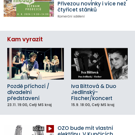
Přivezou novinky i více než
čtyřicet stánků
Komerční sdělení
Kam vyrazit
Pozdě příchozí /
Iva Bittová & Duo
divadelní
Jedlinský-
představení
Fischer/koncert
23.11.
19:00
, Celý MS kraj
15.9.
18:00
, Celý MS kraj
OZO bude mít vlastní
02:44
elektřinu. V Kunčicích