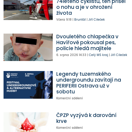
74letého cyklistu, ten přišel
o nohu a je v ohrožení
života
Včera
9:18
|
Bruntál
|
Jiří Cileček
Dvouletého chlapečka v
Havířově pokousal pes,
policie hledá majitele
6. srpna 2026
14:33
|
Celý MS kraj
|
Jiří Cileček
Legendy tuzemského
undergroundu zavítají na
PERIFERII Ostrava už v
sobotu
Komerční sdělení
ČPZP vyzývá k darování
krve
Komerční sdělení