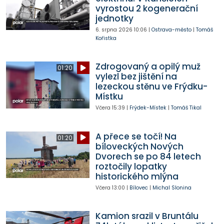
vyrostou 2 kogenerační
jednotky
6. srpna 2026
10:06
|
Ostrava-město
|
Tomáš
Kořistka
Zdrogovaný a opilý muž
01:20
vylezl bez jištění na
lezeckou stěnu ve Frýdku-
Místku
Včera
15:39
|
Frýdek-Místek
|
Tomáš Tikal
A přece se točí! Na
01:20
bíloveckých Nových
Dvorech se po 84 letech
roztočily lopatky
historického mlýna
Včera
13:00
|
Bílovec
|
Michal Slonina
Kamion srazil v Bruntálu