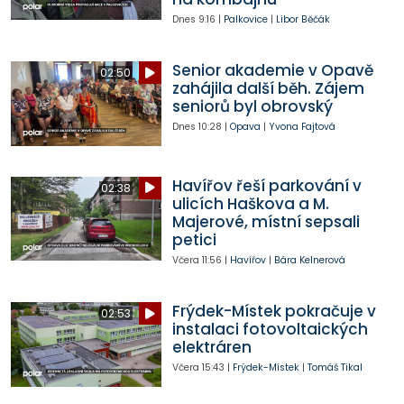
Dnes
9:16
|
Palkovice
|
Libor Běčák
Senior akademie v Opavě
02:50
zahájila další běh. Zájem
seniorů byl obrovský
Dnes
10:28
|
Opava
|
Yvona Fajtová
Havířov řeší parkování v
02:38
ulicích Haškova a M.
Majerové, místní sepsali
petici
Včera
11:56
|
Havířov
|
Bára Kelnerová
Frýdek-Místek pokračuje v
02:53
instalaci fotovoltaických
elektráren
Včera
15:43
|
Frýdek-Místek
|
Tomáš Tikal