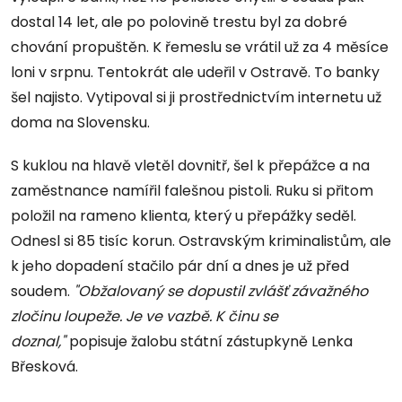
dostal 14 let, ale po polovině trestu byl za dobré
chování propuštěn. K řemeslu se vrátil už za 4 měsíce
loni v srpnu. Tentokrát ale udeřil v Ostravě. To banky
šel najisto. Vytipoval si ji prostřednictvím internetu už
doma na Slovensku.
S kuklou na hlavě vletěl dovnitř, šel k přepážce a na
zaměstnance namířil falešnou pistoli. Ruku si přitom
položil na rameno klienta, který u přepážky seděl.
Odnesl si 85 tisíc korun. Ostravským kriminalistům, ale
k jeho dopadení stačilo pár dní a dnes je už před
soudem.
"Obžalovaný se dopustil zvlášť závažného
zločinu loupeže. Je ve vazbě. K činu se
doznal,"
popisuje žalobu státní zástupkyně Lenka
Břesková.