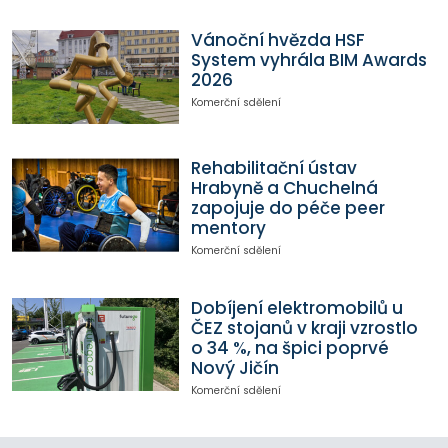
Vánoční hvězda HSF
System vyhrála BIM Awards
2026
Komerční sdělení
Rehabilitační ústav
Hrabyně a Chuchelná
zapojuje do péče peer
mentory
Komerční sdělení
Dobíjení elektromobilů u
ČEZ stojanů v kraji vzrostlo
o 34 %, na špici poprvé
Nový Jičín
Komerční sdělení