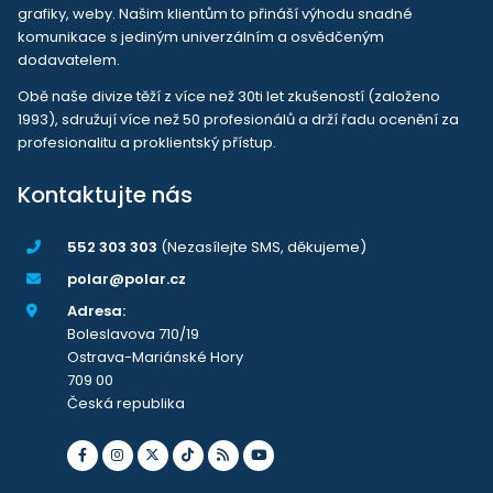
grafiky, weby. Našim klientům to přináší výhodu snadné
komunikace s jediným univerzálním a osvědčeným
dodavatelem.
Obě naše divize těží z více než 30ti let zkušeností (založeno
1993), sdružují více než 50 profesionálů a drží řadu ocenění za
profesionalitu a proklientský přístup.
Kontaktujte nás
552 303 303
(Nezasílejte SMS, děkujeme)
polar@polar.cz
Adresa:
Boleslavova 710/19
Ostrava-Mariánské Hory
709 00
Česká republika