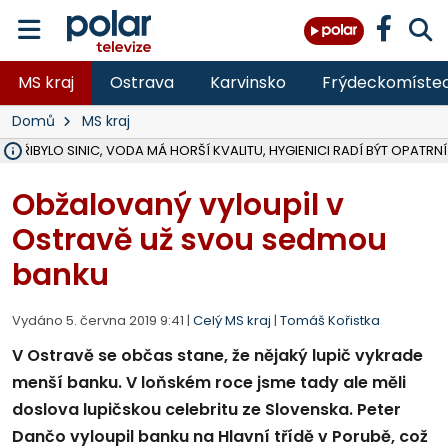
MS kraj
Ostrava
Karvinsko
Frýdeckomíste
Domů
MS kraj
Ě PŘIBYLO SINIC, VODA MÁ HORŠÍ KVALITU, HYGIENICI RADÍ BÝT OPATRNÍ
ÚOHS DAL ZÁTORU POKUTU 100 000 ZA CHYBY V ZAKÁZCE NA OBN
AREÁL LODIČEK V KARVINÉ SE PŘIPRAVUJE NA VELKOU REKONSTRUKC
KARVINÁ ZNÁ BUDOUCÍ PODOBU AREÁLU LODIČKY V PARKU BOŽEN
CYKLISTU (74) SRAZIL V BRUNTÁLU KAMION, JE V OHROŽENÍ ŽIVOTA,
POLICIE HLEDÁ PŘÍPADNÉ SVĚDKY, KTEŘÍ POMŮŽOU OBJASNIT PRŮ
RADNÍ OSTRAVY A POSLANKYNĚ A. HOFFMANNOVÁ ZA PIRÁTY PODA
NA POSTUP MINISTERSTVA ŽIVOTNÍHO PROSTŘEDÍ V KAUZE HALDY 
MUŽ V PŘÍBOŘE SE VÁŽNĚ ZRANIL PŘI PRÁCI S ROZBRUŠOVAČKOU, I
SLEZSKÁ OSTRAVA PŘIPRAVUJE PROJEKTOVOU DOKUMENTACI PRO 
PODEZŘELÝ BALÍČEK ZASTAVIL PROVOZ NA NÁDRAŽÍ VE F-M, ČEKÁ 
CHLAPEČKA (2) V HAVÍŘOVĚ POKOUSAL PES, POLICIE HLEDÁ MAJITEL
MS KRAJ VYBUDUJE ZA 40 MILIONŮ V JABLUNKOVĚ NOVÝ MOST PŘES O
FOTBALISTA LAURI LAINE SE VRACÍ Z BANÍKU OSTRAVA NA PŮL ROK
F-M DOKONČIL VOLNOČASOVÝ AREÁL RIVKA PARK ZA 62 MILIONŮ,
Obžalovaný vyloupil v
Ostravě už svou sedmou
banku
Vydáno 5. června 2019 9:41 |
Celý MS kraj
|
Tomáš Kořistka
V Ostravě se občas stane, že nějaký lupič vykrade
menší banku. V loňském roce jsme tady ale měli
doslova lupičskou celebritu ze Slovenska. Peter
Dančo vyloupil banku na Hlavní třídě v Porubě, což