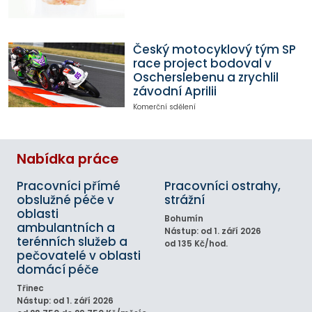
Český motocyklový tým SP
race project bodoval v
Oscherslebenu a zrychlil
závodní Aprilii
Komerční sdělení
Nabídka práce
Pracovníci přímé
Pracovníci ostrahy,
obslužné péče v
strážní
oblasti
Bohumín
ambulantních a
Nástup: od 1. září 2026
terénních služeb a
od 135 Kč/hod.
pečovatelé v oblasti
domácí péče
Třinec
Nástup: od 1. září 2026