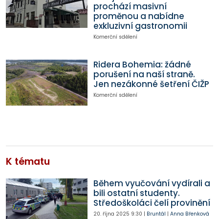
prochází masivní
proměnou a nabídne
exkluzivní gastronomii
Komerční sdělení
Ridera Bohemia: žádné
porušení na naší straně.
Jen nezákonné šetření ČIŽP
Komerční sdělení
K tématu
Během vyučování vydírali a
bili ostatní studenty.
Středoškoláci čelí provinění
20. října 2025
9:30
|
Bruntál
|
Anna Břenková