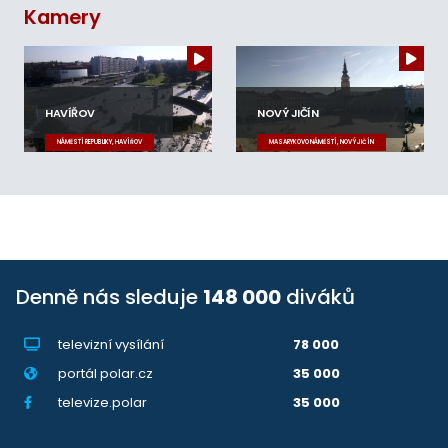
Kamery
HAVÍŘOV
NOVÝ JIČÍN
NÁMĚSTÍ REPUBLIKY, HAVÍŘOV
MASARYKOVO NÁMĚSTÍ, NOVÝ JIČÍN
Denně nás sleduje
148 000
diváků
televizní vysílání
78 000
portál polar.cz
35 000
televize.polar
35 000