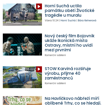
Horní Suchá uctila
01:37
památku obětí Životické
tragédie u muralu
Včera
10:24
|
Horní Suchá
|
Bára Kelnerová
Nový český film Bojovník
ukáže ikonická místa
Ostravy, místní ho uvidí
mezi prvními
Komerční sdělení
STOW Karviná rozšiřuje
05:00
výrobu, přijme 40
zaměstnanců
Komerční sdělení
Na Havlíčkovo nábřeží míří
oblíbené Trhy, co se hledají.