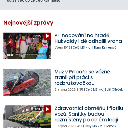
od 28 750 do 29 750 Kč/měsíc
Nejnovější zprávy
Při nocování na hradě
04:09
Hukvaldy lidé odhalili vraha
Včera
10:13
|
Celý MS kraj
|
Bára Kelnerová
Muž v Příboře se vážně
zranil při práci s
rozbrušovačkou
6. srpna 2026
9:35
|
Celý MS kraj
|
Jiří Cileček
Zdravotníci obměňují flotilu
01:18
vozů. Sanitky budou
rozmístěny po celém kraji
5. srpna 2026
14:17
|
Celý MS kraj
|
Tomáš