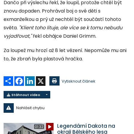
Dančo při výslechu řekl, že loupil, protože chtěl být
znovu dopaden. Prohrával boj o své děti s
exmanželkou a prý už nechtěl být součástí tohoto
světa.
"Klient toho lituje, ale více se k tomu nebudu
vyjadřovat,"
řekl obhájce Daniel Grimm.
Za loupež mu hrozí až 8 let vězení. Nepomůže mu ani
to, že zbraň byla plastová hračka.
Sdílet
Facebook
LinkedIn
X
Vytisknout článek
Stáhnout video
Nahlásit chybu
Legendární Dakota na
01:32
okraji Bělského lesa