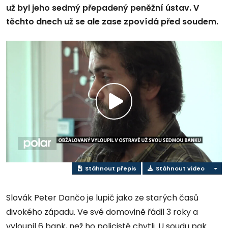
už byl jeho sedmý přepadený peněžní ústav. V
těchto dnech už se ale zase zpovídá před soudem.
Přehrát
video
Stáhnout přepis
Stáhnout video
Slovák Peter Dančo je lupič jako ze starých časů
divokého západu. Ve své domovině řádil 3 roky a
vyloupil 6 bank, než ho policisté chytli. U soudu pak