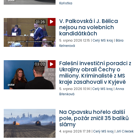
Kořistka
V. Palkovská i J. Bělica
01:26
nejsou na volebních
kandidátkách
5. srpna 2026
12:15
|
Celý MS kraj
|
Bára
Kelnerová
Falešní investiční poradci z
03:02
Ukrajiny obrali Čechy o
miliony. Kriminalisté z MS
kraje zasahovali v Kyjevě
5. srpna 2026
10:14
|
Celý MS kraj
|
Anna
Břenková
Na Opavsku hořelo další
pole, požár zničil 35 balíků
slámy
4. srpna 2026
17:38
|
Celý MS kraj
|
Jiří Cileček