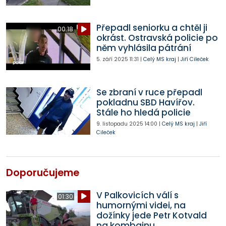
Přepadl seniorku a chtěl ji
00:18
okrást. Ostravská policie po
něm vyhlásila pátrání
5. září 2025
11:31
|
Celý MS kraj
|
Jiří Cileček
Se zbraní v ruce přepadl
pokladnu SBD Havířov.
Stále ho hledá policie
9. listopadu 2025
14:00
|
Celý MS kraj
|
Jiří
Cileček
Doporučujeme
V Palkovicích válí s
01:30
humornými videi, na
dožínky jede Petr Kotvald
na kombajnu