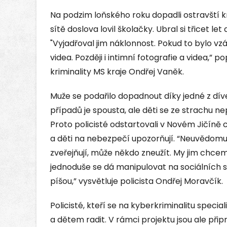
Na podzim loňského roku dopadli ostravští kr
sítě doslova lovil školačky. Ubral si třicet let
"Vyjadřoval jim náklonnost. Pokud to bylo vz
videa. Později i intimní fotografie a videa,”
kriminality MS kraje Ondřej Vaněk.
Muže se podařilo dopadnout díky jedné z dív
případů je spousta, ale děti se ze strachu nep
Proto policisté odstartovali v Novém Jičíně 
a děti na nebezpečí upozorňují. “Neuvědomují
zveřejňují, může někdo zneužít. My jim chcem
jednoduše se dá manipulovat na sociálních sí
píšou,” vysvětluje policista Ondřej Moravčík.
Policisté, kteří se na kyberkriminalitu speci
a dětem radit. V rámci projektu jsou ale při