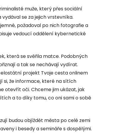
iminalisté muže, který přes sociální
 a vydával se za jejich vrstevníka.
ájemné, požadoval po nich fotografie a
 popisuje vedoucí oddělení kybernetické
ek, která se svěřila matce. Podobných
řiznají a tak se nechávají vydírat.
celostátní projekt Tvoje cesta onlinem
 si, že informace, které na sítích
e otevřít oči. Chceme jim ukázat, jak
tích a to díky tomu, co oni sami o sobě
alizují budou objíždět města po celé zemi
praveny i besedy a semináře s dospělými.