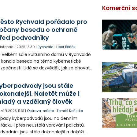
Komerční s
ěsto Rychvald pořádalo pro
bčany besedu o ochraně
řed podvodníky
. listopadu 2025
13:30
|
Rychvald
|
Libor Běčák
 velkém sále kulturního domu v Rychvaldě
 konala beseda na téma kybernetické
0
zpečnosti. Lidé se dozvěděli, jak se chovat,
y se jejich peněz nezmocnili podvodníci.
yberpodvody jsou stále
okonalejší. Naletět může i
ladý a vzdělaný člověk
. září 2025
11:31
|
Ostrava-město
|
Tomáš Kořistka
ípady kyberpodvodů jsou na denním
řádku i přes neustálá varování policistů.
dvodníci jsou stále dokonalejší a dokáží