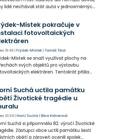
y lidé nechávali stát auta v jednosměrných
icích, kde nezbývá místo pro průjezd IZS.
tuace se teď řeší v jednom vnitrobloku, kde
rýdek-Místek pokračuje v
 někteří obyvatelé rozhodli sepsat petici.
nstalaci fotovoltaických
lektráren
es
15:43
|
Frýdek-Místek
|
Tomáš Tikal
ýdek-Místek se snaží využívat plochy na
řechách svých objektů pro výstavbu
tovoltaických elektráren. Tentokrát přišla
da na 11. Základní školu ve Frýdku.
orní Suchá uctila památku
bětí Životické tragédie u
uralu
es
10:24
|
Horní Suchá
|
Bára Kelnerová
rní Suchá si připomněla 82. výročí Životické
agédie. Zástupci obce uctili památku šesti
stních obětí a zároveň ocenili spolek