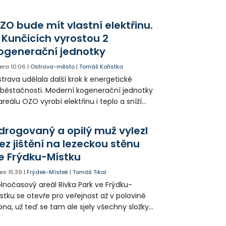
votice Sobě za zpřístupnění informací o
agédii prostřednictvím QR kódů u
ZO bude mít vlastní elektřinu.
amátníků.
 Kunčicích vyrostou 2
ogenerační jednotky
era
10:06
|
Ostrava-město
|
Tomáš Kořistka
trava udělala další krok k energetické
běstačnosti. Moderní kogenerační jednotky
areálu OZO vyrobí elektřinu i teplo a sníží
klady i emise. Malou elektrárnu postaví
olia přímo v Kunčicích.
drogovaný a opilý muž vylezl
ez jištění na lezeckou stěnu
e Frýdku-Místku
es
15:39
|
Frýdek-Místek
|
Tomáš Tikal
lnočasový areál Rivka Park ve Frýdku-
stku se otevře pro veřejnost až v polovině
pna, už teď se tam ale sjely všechny složky
áchranného systému. Důvodem bylo