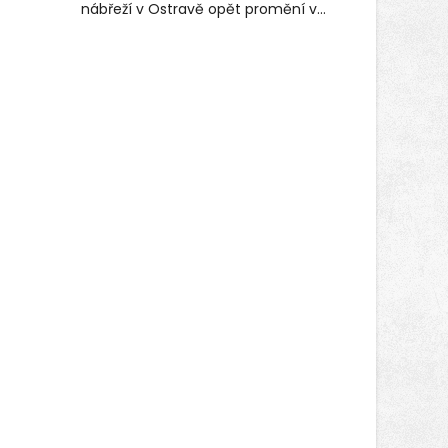
nábřeží v Ostravě opět promění v
místo plné vůní, chutí a poctivých
lokálních výrobků. Trhy, co se hledají
tentokrát nabídnou více než čtyřicet
pečlivě vybraných stánků s kvalitní
gastronomií, farmářskými produkty,
designem i řemeslnou tvorbou.
Návštěvníci se mohou těšit nejen na
oblíbené stálice, ale také na řadu
novinek, které v Ostravě běžně
nepotkají.