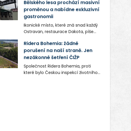
Bělského lesa prochází masivní
proměnou a nabídne exkluzivní
gastronomii
Ikonické místo, které zná snad každý
Ostravan, restaurace Dakota, píše
novou kapitolu. Silná mateřská
Ridera Bohemia: žádné
společnost Dang Investment Group
porušení na naší straně. Jen
s.r.o. investuje do projektu přes 50
nezákonné šetření ČIŽP
milionů korun. Cílem je přinést
Ostravě dva špičkové gastronomické
Společnost Ridera Bohemia, proti
koncepty, které v regionu dosud
které bylo Českou inspekcí životního
chyběly, luxusní středomořskou
prostředí (ČIŽP) čtyři roky vedeno
kuchyni a autentickou asijskou
vykonstruované řízení, při realizaci
gastronomii.
OVS na heřmanické haldě
postupovala v souladu se zákonem a
zadáním státního podniku DIAMO a v
této souvislosti nelze hovořit o
žádném odpadu. Ridera od počátku
označovala řízení ČIŽP za nezákonné
a domáhala se práva na spravedlivý