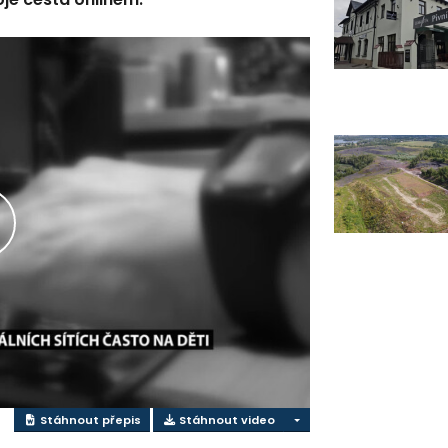
řehrát
ideo
Stáhnout přepis
Stáhnout video