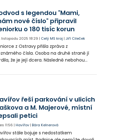
anipulovat i člověka, který je o těchto
bezpečích informován. V Ostravě připravili
odvod s legendou "Mami,
800 tisíc korun mladého muže, který
ám nové číslo" připravil
acuje jako programátor.
eniorku o 180 tisíc korun
. listopadu 2025
18:29
|
Celý MS kraj
|
Jiří Cileček
niorce z Ostravy přišla zpráva z
známého čísla. Osoba na druhé straně jí
rdila, že je její dcera. Následně nebohou
nu lstí přesvědčila, že akutně potřebuje
níze. Podvedená jí poslala přes 180 tisíc
run. Podvodníci pak peníze proprali přes
kolik účtů a na více místech v Česku.
avířov řeší parkování v ulicích
aškova a M. Majerové, místní
epsali petici
es
11:56
|
Havířov
|
Bára Kelnerová
vířov stále bojuje s nedostatkem
rkovacích míst. Radnice ale nemůže dovoli,