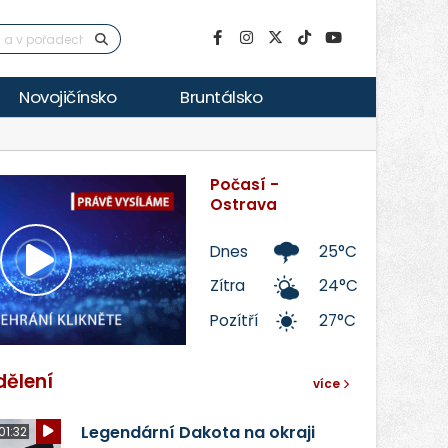
Novojičínsko
Bruntálsko
Počasí -
Ostrava
Dnes
25°C
Přehrát
Zítra
24°C
Pozítří
27°C
video
dělení
více
Legendární Dakota na okraji
01:32