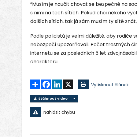
”Musím je naučit chovat se bezpečně na sociál
s nimi na těch sítích. Pokud chci někoho vy
dalších sítích, tak já sám musím ty sítě znát
Podle policistů je velmi důležité, aby rodiče se
nebezpečí upozorňovali. Počet trestných č
internetu se za posledních 5 let zdvojnásobil
charakteru.
Sdílet
Facebook
LinkedIn
X
Vytisknout článek
Stáhnout video
Nahlásit chybu