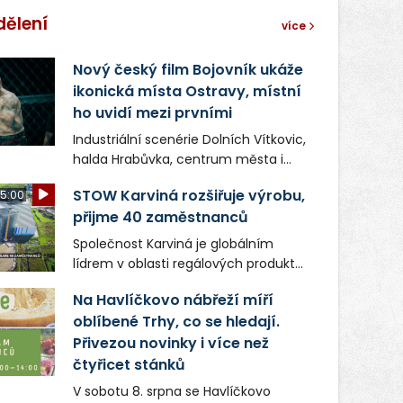
dělení
více
Nový český film Bojovník ukáže
ikonická místa Ostravy, místní
ho uvidí mezi prvními
Industriální scenérie Dolních Vítkovic,
halda Hrabůvka, centrum města i
další ikonická místa Ostravy se objeví
STOW Karviná rozšiřuje výrobu,
5:00
v novém filmu Bojovník, který vstoupí
přijme 40 zaměstnanců
do kin už 13. srpna. Režiséři Vojtěch
Frič a Tomáš Dianiška si
Společnost Karviná je globálním
moravskoslezskou metropoli
lídrem v oblasti regálových produktů
nevybrali náhodou – její syrová
a systémů, stabilním
atmosféra se stala přirozenou
Na Havlíčkovo nábřeží míří
zaměstnavatelem na Karvinsku a
součástí příběhu bývalého
oblíbené Trhy, co se hledají.
firmou s obrovským potenciálem.
boxerského šampiona Hoffa (Milan
Přivezou novinky i více než
Ondrík), jenž se po letech vrací do
čtyřicet stánků
světa vrcholových zápasů, tentokrát
V sobotu 8. srpna se Havlíčkovo
v MMA.