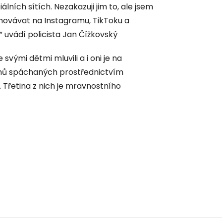
ních sítích. Nezakazuji jim to, ale jsem
chovávat na Instagramu, TikToku a
,” uvádí policista Jan Čížkovský
 svými dětmi mluvili a i oni je na
inů spáchaných prostřednictvím
. Třetina z nich je mravnostního