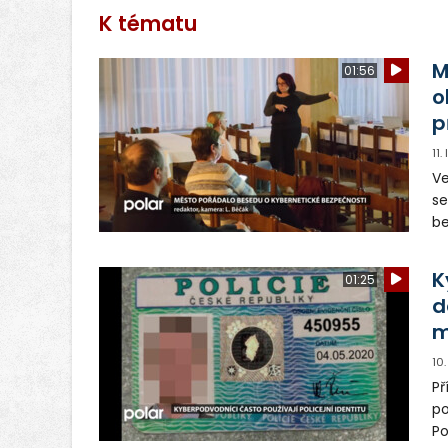
K tématu
M
01:56
o
p
11
Ve
se
be
ab
K
01:25
d
m
10
Př
po
Po