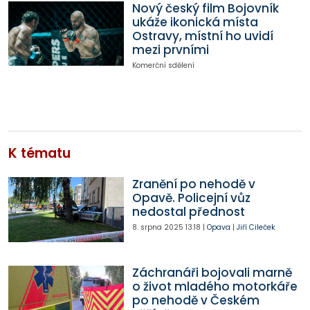
Nový český film Bojovník
ukáže ikonická místa
Ostravy, místní ho uvidí
mezi prvními
Komerční sdělení
K tématu
Zranění po nehodě v
Opavě. Policejní vůz
nedostal přednost
8. srpna 2025
13:18
|
Opava
|
Jiří Cileček
Záchranáři bojovali marně
o život mladého motorkáře
po nehodě v Českém