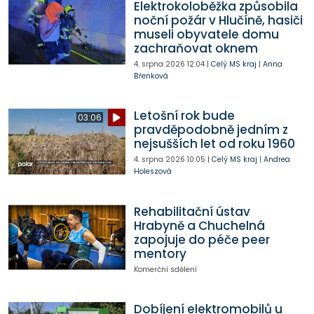
Elektrokoloběžka způsobila
noční požár v Hlučíně, hasiči
museli obyvatele domu
zachraňovat oknem
4. srpna 2026
12:04
|
Celý MS kraj
|
Anna
Břenková
Letošní rok bude
03:06
pravděpodobně jedním z
nejsušších let od roku 1960
4. srpna 2026
10:05
|
Celý MS kraj
|
Andrea
Holeszová
Rehabilitační ústav
Hrabyně a Chuchelná
zapojuje do péče peer
mentory
Komerční sdělení
Dobíjení elektromobilů u