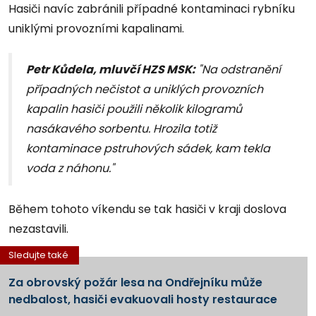
Hasiči navíc zabránili případné kontaminaci rybníku
uniklými provozními kapalinami.
Petr Kůdela, mluvčí HZS MSK:
"Na odstranění
případných nečistot a uniklých provozních
kapalin hasiči použili několik kilogramů
nasákavého sorbentu. Hrozila totiž
kontaminace pstruhových sádek, kam tekla
voda z náhonu."
Během tohoto víkendu se tak hasiči v kraji doslova
nezastavili.
Sledujte také
Za obrovský požár lesa na Ondřejníku může
nedbalost, hasiči evakuovali hosty restaurace