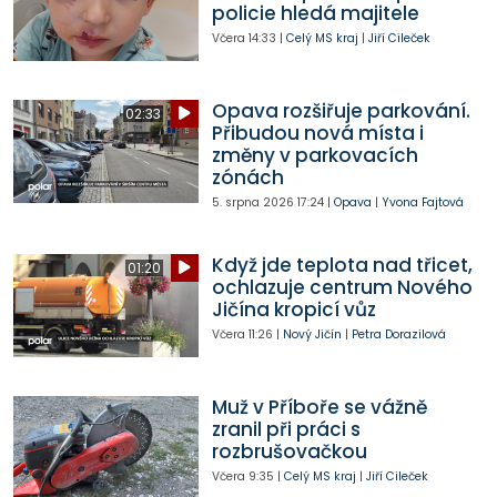
policie hledá majitele
Včera
14:33
|
Celý MS kraj
|
Jiří Cileček
Opava rozšiřuje parkování.
02:33
Přibudou nová místa i
změny v parkovacích
zónách
5. srpna 2026
17:24
|
Opava
|
Yvona Fajtová
Když jde teplota nad třicet,
01:20
ochlazuje centrum Nového
Jičína kropicí vůz
Včera
11:26
|
Nový Jičín
|
Petra Dorazilová
Muž v Příboře se vážně
zranil při práci s
rozbrušovačkou
Včera
9:35
|
Celý MS kraj
|
Jiří Cileček