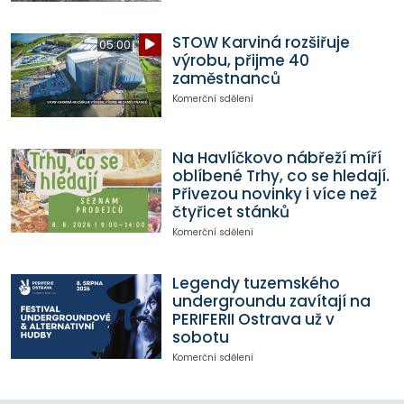
STOW Karviná rozšiřuje
05:00
výrobu, přijme 40
zaměstnanců
Komerční sdělení
Na Havlíčkovo nábřeží míří
oblíbené Trhy, co se hledají.
Přivezou novinky i více než
čtyřicet stánků
Komerční sdělení
Legendy tuzemského
undergroundu zavítají na
PERIFERII Ostrava už v
sobotu
Komerční sdělení