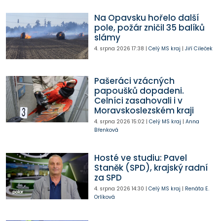
Na Opavsku hořelo další
pole, požár zničil 35 balíků
slámy
4. srpna 2026
17:38
|
Celý MS kraj
|
Jiří Cileček
Pašeráci vzácných
papoušků dopadeni.
Celníci zasahovali i v
Moravskoslezském kraji
4. srpna 2026
15:02
|
Celý MS kraj
|
Anna
Břenková
Hosté ve studiu: Pavel
Staněk (SPD), krajský radní
za SPD
4. srpna 2026
14:30
|
Celý MS kraj
|
Renáta E.
Orlíková