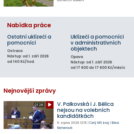
Komerční sdělení
Nabídka práce
Ostatní uklízeči a
Uklízeči a pomocníci
pomocníci
v administrativních
objektech
Ostrava
Nástup: od 1. září 2026
Opava
od 140 Kč/hod.
Nástup: od 1. září 2026
od 17 600 do 17 600 Kč/měsíc
Nejnovější zprávy
V. Palkovská i J. Bělica
01:26
nejsou na volebních
kandidátkách
5. srpna 2026
12:15
|
Celý MS kraj
|
Bára
Kelnerová