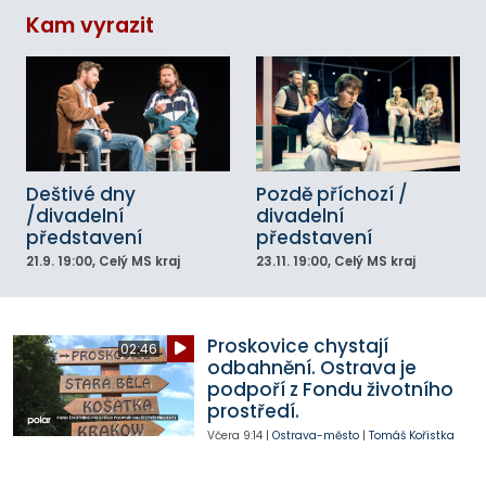
Kam vyrazit
Deštivé dny
Pozdě příchozí /
/divadelní
divadelní
představení
představení
21.9.
19:00
, Celý MS kraj
23.11.
19:00
, Celý MS kraj
Proskovice chystají
02:46
odbahnění. Ostrava je
podpoří z Fondu životního
prostředí.
Včera
9:14
|
Ostrava-město
|
Tomáš Kořistka