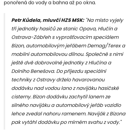
ponořená do vody a bahna až po okna.
Petr Kůdela, mluvčí HZS MSK:
"Na místo vyjely
tři jednotky hasičů ze stanic Opava, Hlučín a
Ostrava-Zábřeh s vyprošťovacím speciálem
Bizon, automobilovým jeřábem Demag/Terex a
mobilní automobilovou dílnou. Společně s nimi
ještě dvě dobrovolné jednotky z Hlučína a
Dolního Benešova. Do příjezdu speciální
techniky z Ostravy drželo havarovanou
dodávku nad vodou lano z navijáku hasičské
cisterny. Bizon dodávku zachytil lanem ze
silného navijáku a automobilový jeřáb vozidlo
lehce zvedal nahoru ramenem. Naviják z Bizona
pak vytáhl dodávku po mírném svahu z vody."