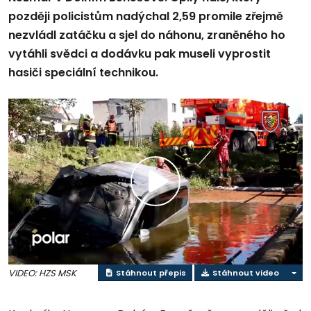
později policistům nadýchal 2,59 promile zřejmě
nezvládl zatáčku a sjel do náhonu, zraněného ho
vytáhli svědci a dodávku pak museli vyprostit
hasiči speciální technikou.
Přehrát
video
VIDEO: HZS MSK
Stáhnout přepis
Stáhnout video