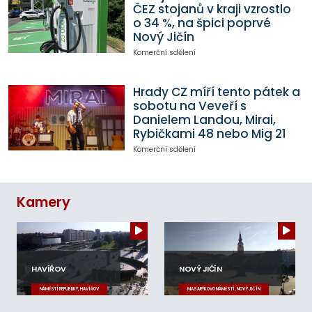
ČEZ stojanů v kraji vzrostlo
o 34 %, na špici poprvé
Nový Jičín
Komerční sdělení
Hrady CZ míří tento pátek a
sobotu na Veveří s
Danielem Landou, Mirai,
Rybičkami 48 nebo Mig 21
Komerční sdělení
Kamery
HAVÍŘOV
NOVÝ JIČÍN
NÁMĚSTÍ REPUBLIKY, HAVÍŘOV
MASARYKOVO NÁMĚSTÍ, NOVÝ JIČÍN