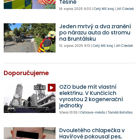
Těšíně
14. srpna 2025
9:03
|
Celý MS kraj
|
Jiří Cileček
Jeden mrtvý a dva zranění
po nárazu auta do stromu
na Bruntálsku
12. srpna 2025
9:13
|
Celý MS kraj
|
Jiří Cileček
Doporučujeme
OZO bude mít vlastní
02:44
elektřinu. V Kunčicích
vyrostou 2 kogenerační
jednotky
Včera
10:06
|
Ostrava-město
|
Tomáš Kořistka
Dvouletého chlapečka v
Havířově pokousal pes,