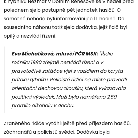
K rybníku Nezmar v Dolním Benešově se v neděli před
polednem sjelo postupně pět jednotek hasičů. O
samotné nehodě byli informováni po 11. hodině. Do
sousedního náhonu totiž sjela dodávka, jejíž řidič byl
opilý a nezvládl řízení.
Eva Michalíková, mluvčí PČR MSK:
"Řidič
ročníku 1980 zřejmě nezvládl řízení a v
pravotočivé zatáčce vjel s vozidlem do koryta
přítoku rybníku. Policisté řidiči na místě provedli
orientační dechovou zkoušku, která vykazovala
pozitivní výsledek. Muži bylo naměřeno 2,59
promile alkoholu v dechu.
Zraněného řidiče vytáhli ještě před příjezdem hasičů,
záchranářů a policistů svědci. Dodávka byla