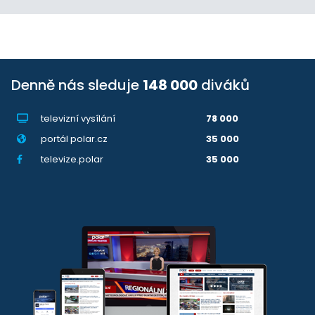
Denně nás sleduje
148 000
diváků
televizní vysílání
78 000
portál polar.cz
35 000
televize.polar
35 000