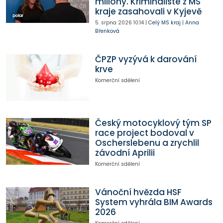
miliony. Kriminalisté z MS
kraje zasahovali v Kyjevě
5. srpna 2026
10:14
|
Celý MS kraj
|
Anna
Břenková
ČPZP vyzývá k darování
krve
Komerční sdělení
Český motocyklový tým SP
race project bodoval v
Oscherslebenu a zrychlil
závodní Aprilii
Komerční sdělení
Vánoční hvězda HSF
System vyhrála BIM Awards
2026