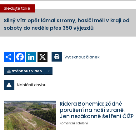
Sledujte také
Silný vítr opět lámal stromy, hasiči měli v kraji od
soboty do neděle přes 350 výjezdů
Sdílet
Facebook
LinkedIn
X
Vytisknout článek
Stáhnout video
Nahlásit chybu
Ridera Bohemia: žádné
porušení na naší straně.
Jen nezákonné šetření ČIŽP
Komerční sdělení