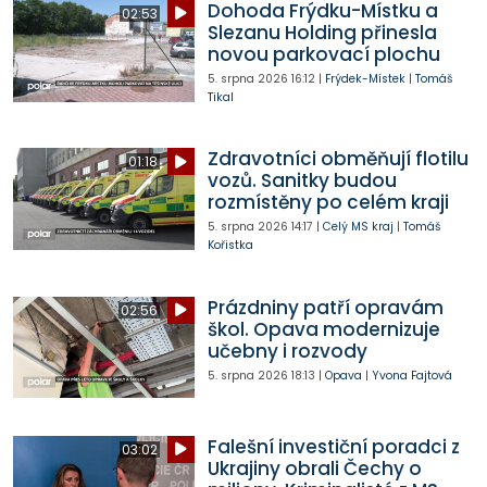
Dohoda Frýdku-Místku a
02:53
Slezanu Holding přinesla
novou parkovací plochu
5. srpna 2026
16:12
|
Frýdek-Místek
|
Tomáš
Tikal
Zdravotníci obměňují flotilu
01:18
vozů. Sanitky budou
rozmístěny po celém kraji
5. srpna 2026
14:17
|
Celý MS kraj
|
Tomáš
Kořistka
Prázdniny patří opravám
02:56
škol. Opava modernizuje
učebny i rozvody
5. srpna 2026
18:13
|
Opava
|
Yvona Fajtová
Falešní investiční poradci z
03:02
Ukrajiny obrali Čechy o