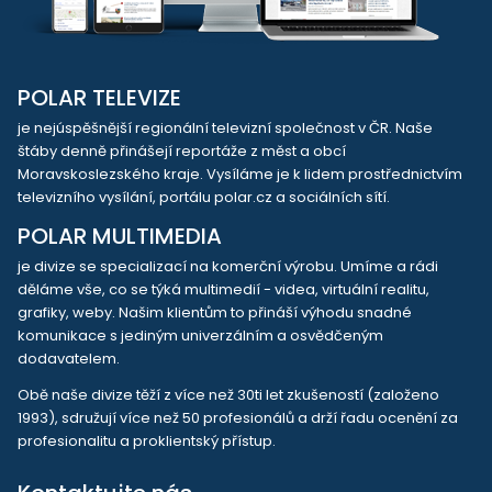
POLAR TELEVIZE
je nejúspěšnější regionální televizní společnost v ČR. Naše
štáby denně přinášejí reportáže z měst a obcí
Moravskoslezského kraje. Vysíláme je k lidem prostřednictvím
televizního vysílání, portálu polar.cz a sociálních sítí.
POLAR MULTIMEDIA
je divize se specializací na komerční výrobu. Umíme a rádi
děláme vše, co se týká multimedií - videa, virtuální realitu,
grafiky, weby. Našim klientům to přináší výhodu snadné
komunikace s jediným univerzálním a osvědčeným
dodavatelem.
Obě naše divize těží z více než 30ti let zkušeností (založeno
1993), sdružují více než 50 profesionálů a drží řadu ocenění za
profesionalitu a proklientský přístup.