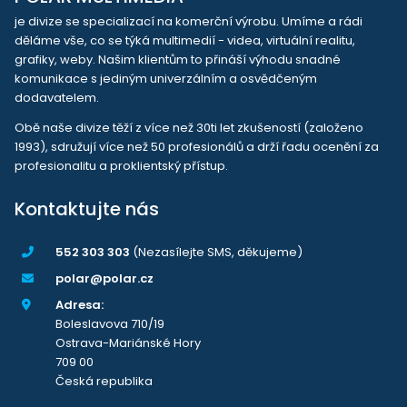
je divize se specializací na komerční výrobu. Umíme a rádi
děláme vše, co se týká multimedií - videa, virtuální realitu,
grafiky, weby. Našim klientům to přináší výhodu snadné
komunikace s jediným univerzálním a osvědčeným
dodavatelem.
Obě naše divize těží z více než 30ti let zkušeností (založeno
1993), sdružují více než 50 profesionálů a drží řadu ocenění za
profesionalitu a proklientský přístup.
Kontaktujte nás
552 303 303
(Nezasílejte SMS, děkujeme)
polar@polar.cz
Adresa:
Boleslavova 710/19
Ostrava-Mariánské Hory
709 00
Česká republika