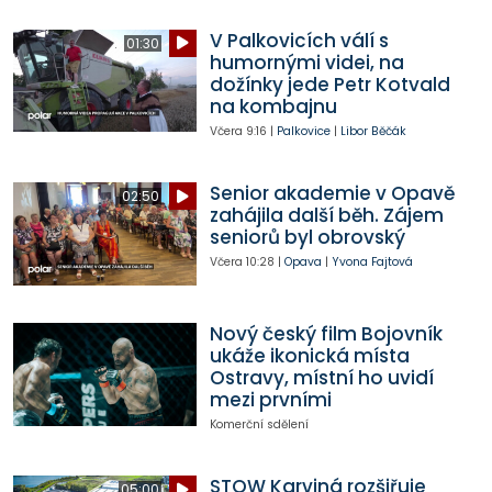
V Palkovicích válí s
01:30
humornými videi, na
dožínky jede Petr Kotvald
na kombajnu
Včera
9:16
|
Palkovice
|
Libor Běčák
Senior akademie v Opavě
02:50
zahájila další běh. Zájem
seniorů byl obrovský
Včera
10:28
|
Opava
|
Yvona Fajtová
Nový český film Bojovník
ukáže ikonická místa
Ostravy, místní ho uvidí
mezi prvními
Komerční sdělení
STOW Karviná rozšiřuje
05:00