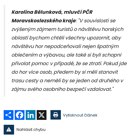
Karolína Bělunková, mluvčí PČR
Moravskoslezského kraje
: "V souvislosti se
zvýšeným zájmem turistů o návštěvu horských
oblastí bychom chtěli všechny upozornit, aby
návštěvu hor nepodceňovali nejen špatným
oblečením a výbavou, ale také si byli schopni
přivolat pomoc v případě, že se ztratí. Pokud jde
do hor více osob, předem by si měli stanovit
trasu cesty a neměli by se jeden od druhého v
zájmu svého osobního bezpečí vzdalovat."
Sdílet
Facebook
LinkedIn
X
Vytisknout článek
Nahlásit chybu