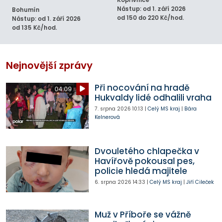
Nástup: od 1. září 2026
Bohumín
od 150 do 220 Kč/hod.
Nástup: od 1. září 2026
od 135 Kč/hod.
Nejnovější zprávy
Při nocování na hradě
04:09
Hukvaldy lidé odhalili vraha
7. srpna 2026
10:13
|
Celý MS kraj
|
Bára
Kelnerová
Dvouletého chlapečka v
Havířově pokousal pes,
policie hledá majitele
6. srpna 2026
14:33
|
Celý MS kraj
|
Jiří Cileček
Muž v Příboře se vážně