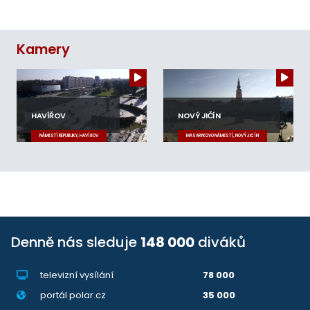
Kamery
HAVÍŘOV
NOVÝ JIČÍN
NÁMĚSTÍ REPUBLIKY, HAVÍŘOV
MASARYKOVO NÁMĚSTÍ, NOVÝ JIČÍN
Denně nás sleduje
148 000
diváků
televizní vysílání
78 000
portál polar.cz
35 000