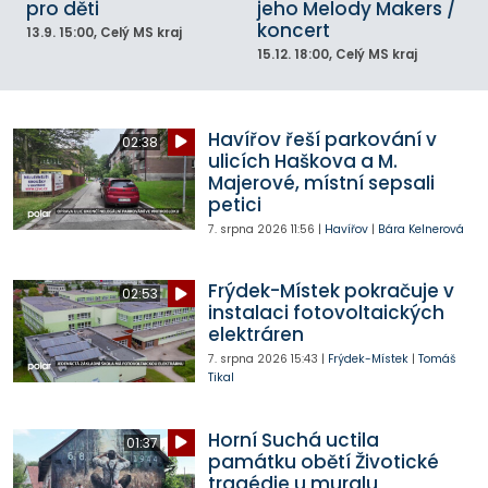
pro děti
jeho Melody Makers /
koncert
13.9.
15:00
, Celý MS kraj
15.12.
18:00
, Celý MS kraj
Havířov řeší parkování v
02:38
ulicích Haškova a M.
Majerové, místní sepsali
petici
7. srpna 2026
11:56
|
Havířov
|
Bára Kelnerová
Frýdek-Místek pokračuje v
02:53
instalaci fotovoltaických
elektráren
7. srpna 2026
15:43
|
Frýdek-Místek
|
Tomáš
Tikal
Horní Suchá uctila
01:37
památku obětí Životické
tragédie u muralu