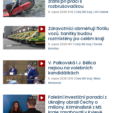
zranil při práci s
rozbrušovačkou
6. srpna 2026
9:35
|
Celý MS kraj
|
Jiří Cileček
Zdravotníci obměňují flotilu
01:18
vozů. Sanitky budou
rozmístěny po celém kraji
5. srpna 2026
14:17
|
Celý MS kraj
|
Tomáš
Kořistka
V. Palkovská i J. Bělica
01:26
nejsou na volebních
kandidátkách
5. srpna 2026
12:15
|
Celý MS kraj
|
Bára
Kelnerová
Falešní investiční poradci z
03:02
Ukrajiny obrali Čechy o
miliony. Kriminalisté z MS
kraje zasahovali v Kyjevě