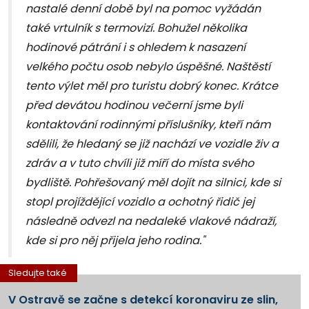
nastalé denní době byl na pomoc vyžádán
také vrtulník s termovizí. Bohužel několika
hodinové pátrání i s ohledem k nasazení
velkého počtu osob nebylo úspěšné. Naštěstí
tento výlet měl pro turistu dobrý konec. Krátce
před devátou hodinou večerní jsme byli
kontaktování rodinnými příslušníky, kteří nám
sdělili, že hledaný se již nachází ve vozidle živ a
zdráv a v tuto chvíli již míří do místa svého
bydliště. Pohřešovaný měl dojít na silnici, kde si
stopl projíždějící vozidlo a ochotný řidič jej
následně odvezl na nedaleké vlakové nádraží,
kde si pro něj přijela jeho rodina."
Sledujte také
V Ostravě se začne s detekcí koronaviru ze slin,