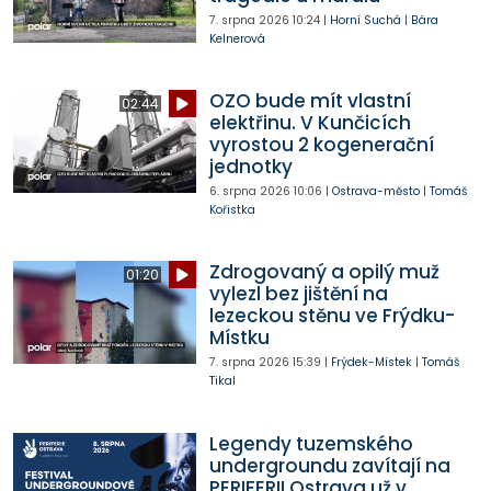
7. srpna 2026
10:24
|
Horní Suchá
|
Bára
Kelnerová
OZO bude mít vlastní
02:44
elektřinu. V Kunčicích
vyrostou 2 kogenerační
jednotky
6. srpna 2026
10:06
|
Ostrava-město
|
Tomáš
Kořistka
Zdrogovaný a opilý muž
01:20
vylezl bez jištění na
lezeckou stěnu ve Frýdku-
Místku
7. srpna 2026
15:39
|
Frýdek-Místek
|
Tomáš
Tikal
Legendy tuzemského
undergroundu zavítají na
PERIFERII Ostrava už v