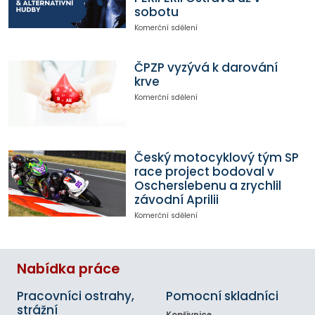
sobotu
Komerční sdělení
ČPZP vyzývá k darování
krve
Komerční sdělení
Český motocyklový tým SP
race project bodoval v
Oscherslebenu a zrychlil
závodní Aprilii
Komerční sdělení
Nabídka práce
Pracovníci ostrahy,
Pomocní skladníci
strážní
Kopřivnice