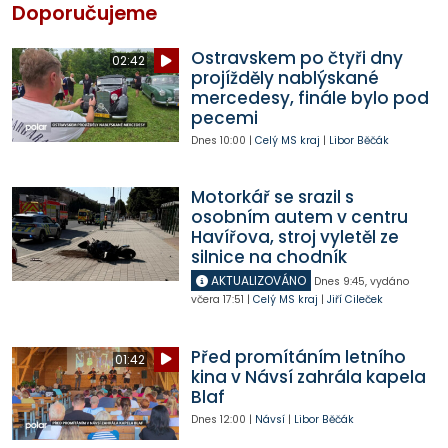
Doporučujeme
Ostravskem po čtyři dny
02:42
projížděly nablýskané
mercedesy, finále bylo pod
pecemi
Dnes
10:00
|
Celý MS kraj
|
Libor Běčák
Motorkář se srazil s
osobním autem v centru
Havířova, stroj vyletěl ze
silnice na chodník
AKTUALIZOVÁNO
Dnes
9:45
,
vydáno
včera
17:51
|
Celý MS kraj
|
Jiří Cileček
Před promítáním letního
01:42
kina v Návsí zahrála kapela
Blaf
Dnes
12:00
|
Návsí
|
Libor Běčák