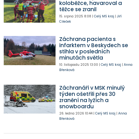
koloběžce, havaroval a
těžce se zranil
15. srpna 2025
8:08
|
Celý MS kraj
|
Jiří
Cileček
Záchrana pacienta s
infarktem v Beskydech se
stihla v posledních
minutách světla
10. listopadu 2025
13:00
|
Celý MS kraj
|
Anna
Břenková
Záchranáři v MSK minulý
týden ošetřili přes 30
zranění na lyžích a
snowboardu
26. ledna 2026
10:44
|
Celý MS kraj
|
Anna
Břenková