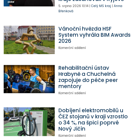
5. srpna 2026
10:14
|
Celý MS kraj
|
Anna
Břenková
Vánoční hvězda HSF
System vyhrála BIM Awards
2026
Komerční sdělení
Rehabilitační ústav
Hrabyně a Chuchelná
zapojuje do péče peer
mentory
Komerční sdělení
Dobíjení elektromobilů u
ČEZ stojanů v kraji vzrostlo
o 34 %, na špici poprvé
Nový Jičín
Komerční sdělení