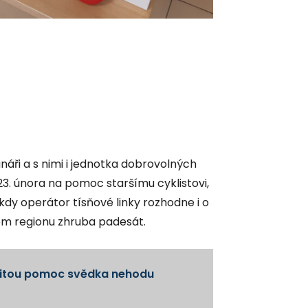
foto: ZZS MSK
náři a s nimi i jednotka dobrovolných
 23. února na pomoc staršímu cyklistovi,
kdy operátor tísňové linky rozhodne i o
šem regionu zhruba padesát.
amžitou pomoc svědka nehodu