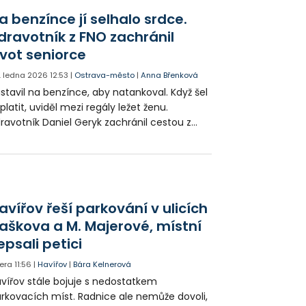
čekaného parťáka – svého tátu, který v
a benzínce jí selhalo srdce.
rviné pracuje jako dopravní policista.
dravotník z FNO zachránil
ivot seniorce
. ledna 2026
12:53
|
Ostrava-město
|
Anna Břenková
stavil na benzínce, aby natankoval. Když šel
platit, uviděl mezi regály ležet ženu.
ravotník Daniel Geryk zachránil cestou z
áce život 66leté ženě, které selhalo srdce.
niel společně s kolemjdoucími bojovali o
jí život až do příjezdu sanitky. Ženu se
dařilo úspěšně oživit. Pozdější vyšetření
ázalo, že za kolaps mohla plicní embolie.
avířov řeší parkování v ulicích
aškova a M. Majerové, místní
epsali petici
era
11:56
|
Havířov
|
Bára Kelnerová
vířov stále bojuje s nedostatkem
rkovacích míst. Radnice ale nemůže dovoli,