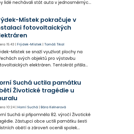
y lidé nechávali stát auta v jednosměrných
icích, kde nezbývá místo pro průjezd IZS.
tuace se teď řeší v jednom vnitrobloku, kde
rýdek-Místek pokračuje v
 někteří obyvatelé rozhodli sepsat petici.
nstalaci fotovoltaických
lektráren
era
15:43
|
Frýdek-Místek
|
Tomáš Tikal
ýdek-Místek se snaží využívat plochy na
řechách svých objektů pro výstavbu
tovoltaických elektráren. Tentokrát přišla
da na 11. Základní školu ve Frýdku.
orní Suchá uctila památku
bětí Životické tragédie u
uralu
era
10:24
|
Horní Suchá
|
Bára Kelnerová
rní Suchá si připomněla 82. výročí Životické
agédie. Zástupci obce uctili památku šesti
stních obětí a zároveň ocenili spolek