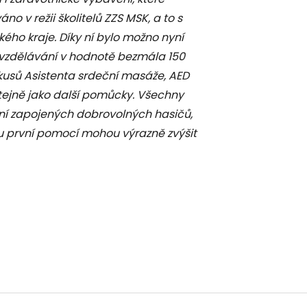
no v režii školitelů ZZS MSK, a to s
ého kraje. Díky ní bylo možno nyní
ké vzdělávání v hodnotě bezmála 150
 kusů Asistenta srdeční masáže, AED
 stejně jako další pomůcky. Všechny
í zapojených dobrovolných hasičů,
u první pomocí mohou výrazně zvýšit