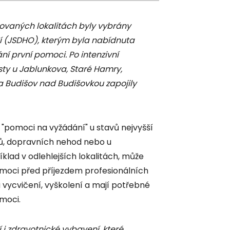
ipovaných lokalitách byly vybrány
í (JSDHO), kterým byla nabídnuta
í první pomoci. Po intenzivní
osty u Jablunkova, Staré Hamry,
 Budišov nad Budišovkou zapojily
í "pomoci na vyžádání" u stavů nejvyšší
azů, dopravních nehod nebo u
klad v odlehlejších lokalitách, může
omoci před příjezdem profesionálních
ou vycvičení, vyškolení a mají potřebné
omoci.
í i zdravotnické vybavení, které