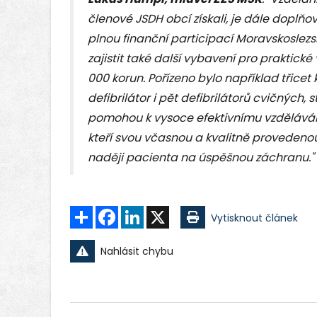
členové JSDH obcí získali, je dále doplňová
plnou finanční participací Moravskoslezsk
zajistit také další vybavení pro praktic
000 korun. Pořízeno bylo například třicet
defibrilátor i pět defibrilátorů cvičných,
pomohou k vysoce efektivnímu vzděláván
kteří svou včasnou a kvalitně provedeno
naději pacienta na úspěšnou záchranu."
Sdílet
Facebook
LinkedIn
X
Vytisknout článek
Nahlásit chybu