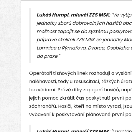
Lukáš Humpl, mluvčí ZZS MSK
: "Ve vyt
jednotky sborů dobrovolných hasičů obc
možnost zapojit se do systému poskytován
přípravě školiteli ZZS MSK se jednotky M
Lomnice u Rýmařova, Dvorce, Osoblaha a
do praxe."
Operátoři tísňových linek rozhodují o vyslán
naléhavosti, tedy u resuscitací, těžkých úr
bezvědomí. Právě díky zapojení hasičů, napří
jejich pomoc zkrátit čas poskytnutí první p
záchranářů. Hasiči, kteří na místo vyrazí, js
vybavení k poskytování plánované první p
Lukáš Humpl, mluvčí ZZS MSK
: "Vzdělán