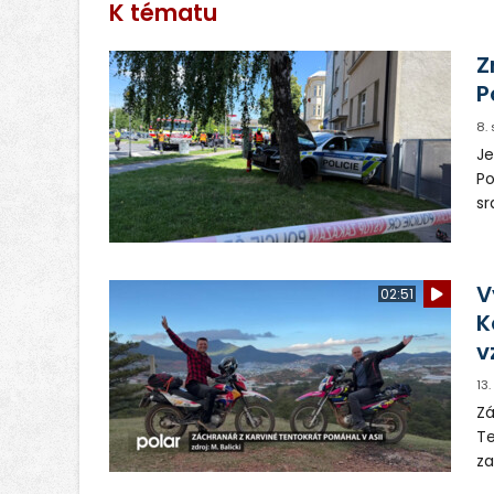
K tématu
Z
P
8.
Je
Po
sr
Op
V
02:51
K
v
13
Zá
Te
za
po