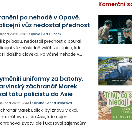
Komerční s
ranění po nehodě v Opavě.
olicejní vůz nedostal přednost
 srpna 2025
13:18
|
Opava
|
Jiří Cileček
li k případu, nedostali přednost a bourali.
licejní vůz následně vylétl ze silnice, kde
azil dalšího člověka. Po vážné nehodě v
avě skončilo v péči záchranářů několik lidí.
0
yměnili uniformy za batohy.
arvinský záchranář Marek
zal tátu policistu do Asie
. dubna 2026
17:33
|
Karviná
|
Anna Břenková
chranář Marek Balicki byl znovu v akci.
ntokrát vyrazil do Asie, kde nejen
chraňoval životy, ale i ukazoval zájemcům
dmořský svět. Tentokrát s sebou vzal i