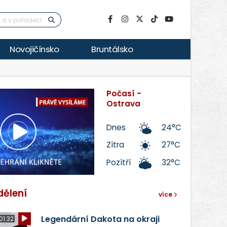
Novojičínsko
Bruntálsko
Počasí -
Ostrava
Dnes
24°C
Přehrát
Zítra
27°C
Pozítří
32°C
video
dělení
více
Legendární Dakota na okraji
01:32