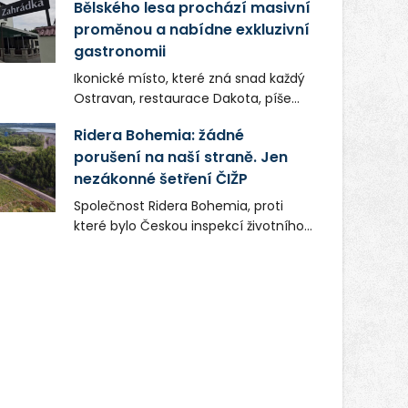
Bělského lesa prochází masivní
proměnou a nabídne exkluzivní
gastronomii
Ikonické místo, které zná snad každý
Ostravan, restaurace Dakota, píše
novou kapitolu. Silná mateřská
Ridera Bohemia: žádné
společnost Dang Investment Group
porušení na naší straně. Jen
s.r.o. investuje do projektu přes 50
nezákonné šetření ČIŽP
milionů korun. Cílem je přinést
Ostravě dva špičkové gastronomické
Společnost Ridera Bohemia, proti
koncepty, které v regionu dosud
které bylo Českou inspekcí životního
chyběly, luxusní středomořskou
prostředí (ČIŽP) čtyři roky vedeno
kuchyni a autentickou asijskou
vykonstruované řízení, při realizaci
gastronomii.
OVS na heřmanické haldě
postupovala v souladu se zákonem a
zadáním státního podniku DIAMO a v
této souvislosti nelze hovořit o
žádném odpadu. Ridera od počátku
označovala řízení ČIŽP za nezákonné
a domáhala se práva na spravedlivý