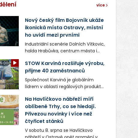
dělení
více
Nový český film Bojovník ukáže
ikonická místa Ostravy, místní
ho uvidí mezi prvními
Industriální scenérie Dolních Vítkovic,
halda Hrabůvka, centrum města i
další ikonická místa Ostravy se objeví
STOW Karviná rozšiřuje výrobu,
5:00
v novém filmu Bojovník, který vstoupí
přijme 40 zaměstnanců
do kin už 13. srpna. Režiséři Vojtěch
Frič a Tomáš Dianiška si
Společnost Karviná je globálním
moravskoslezskou metropoli
lídrem v oblasti regálových produktů
nevybrali náhodou – její syrová
a systémů, stabilním
atmosféra se stala přirozenou
Na Havlíčkovo nábřeží míří
zaměstnavatelem na Karvinsku a
součástí příběhu bývalého
oblíbené Trhy, co se hledají.
firmou s obrovským potenciálem.
boxerského šampiona Hoffa (Milan
Přivezou novinky i více než
Ondrík), jenž se po letech vrací do
čtyřicet stánků
světa vrcholových zápasů, tentokrát
V sobotu 8. srpna se Havlíčkovo
v MMA.
nábřeží v Ostravě opět promění v