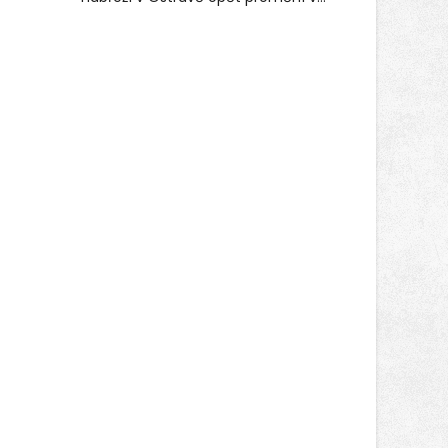
místo plné vůní, chutí a poctivých
lokálních výrobků. Trhy, co se hledají
tentokrát nabídnou více než čtyřicet
pečlivě vybraných stánků s kvalitní
gastronomií, farmářskými produkty,
designem i řemeslnou tvorbou.
Návštěvníci se mohou těšit nejen na
oblíbené stálice, ale také na řadu
novinek, které v Ostravě běžně
nepotkají.