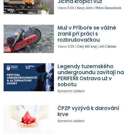
Jičína kropicí vůz
Včera
11:26
|
Nový Jičín
|
Petra Dorazilová
Muž v Příboře se vážně
zranil při práci s
rozbrušovačkou
Včera
9:35
|
Celý MS kraj
|
Jiří Cileček
Legendy tuzemského
undergroundu zavítají na
PERIFERII Ostrava už v
sobotu
Komerční sdělení
ČPZP vyzývá k darování
krve
Komerční sdělení