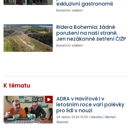
exkluzivní gastronomii
Komerční sdělení
Ridera Bohemia: žádné
porušení na naší straně.
Jen nezákonné šetření ČIŽP
Komerční sdělení
K tématu
ADRA v Havířově i v
02:45
letošním roce vaří polévky
pro lidi v nouzi
24. ledna 2026
10:00
|
Havířov
|
Michal
Slonina