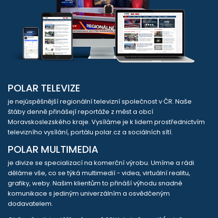
POLAR TELEVIZE
je nejúspěšnější regionální televizní společnost v ČR. Naše
štáby denně přinášejí reportáže z měst a obcí
Moravskoslezského kraje. Vysíláme je k lidem prostřednictvím
televizního vysílání, portálu polar.cz a sociálních sítí.
POLAR MULTIMEDIA
je divize se specializací na komerční výrobu. Umíme a rádi
děláme vše, co se týká multimedií - videa, virtuální realitu,
grafiky, weby. Našim klientům to přináší výhodu snadné
komunikace s jediným univerzálním a osvědčeným
dodavatelem.