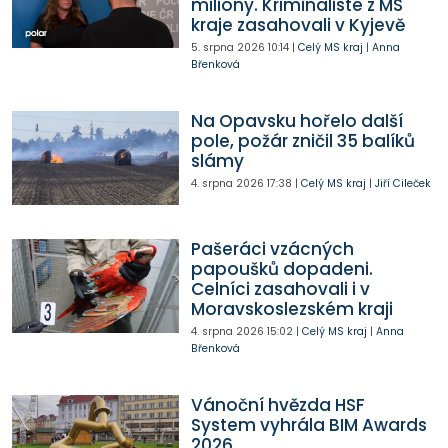
miliony. Kriminalisté z MS
kraje zasahovali v Kyjevě
5. srpna 2026
10:14
|
Celý MS kraj
|
Anna
Břenková
Na Opavsku hořelo další
pole, požár zničil 35 balíků
slámy
4. srpna 2026
17:38
|
Celý MS kraj
|
Jiří Cileček
Pašeráci vzácných
papoušků dopadeni.
Celníci zasahovali i v
Moravskoslezském kraji
4. srpna 2026
15:02
|
Celý MS kraj
|
Anna
Břenková
Vánoční hvězda HSF
System vyhrála BIM Awards
2026