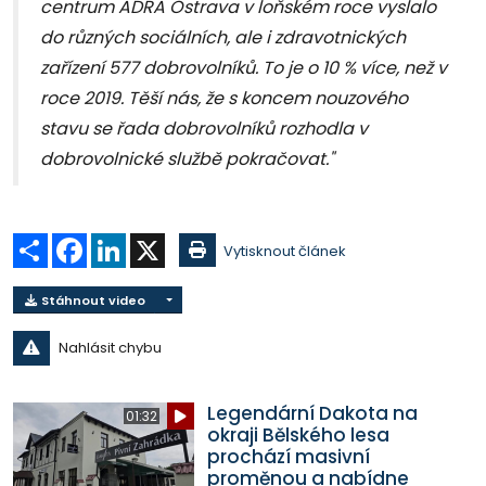
centrum ADRA Ostrava v loňském roce vyslalo
do různých sociálních, ale i zdravotnických
zařízení 577 dobrovolníků. To je o 10 % více, než v
roce 2019. Těší nás, že s koncem nouzového
stavu se řada dobrovolníků rozhodla v
dobrovolnické službě pokračovat."
Sdílet
Facebook
LinkedIn
X
Vytisknout článek
Stáhnout video
Nahlásit chybu
Legendární Dakota na
01:32
okraji Bělského lesa
prochází masivní
proměnou a nabídne