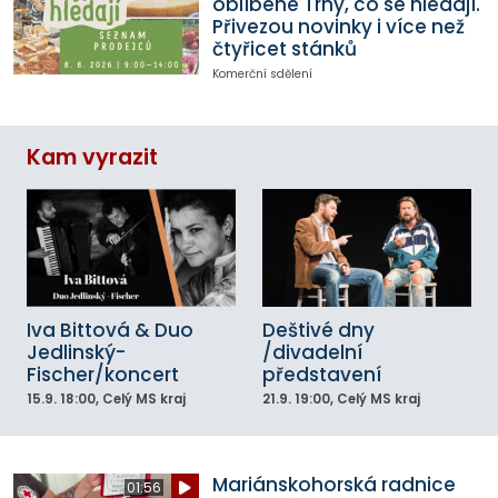
oblíbené Trhy, co se hledají.
Přivezou novinky i více než
čtyřicet stánků
Komerční sdělení
Kam vyrazit
Iva Bittová & Duo
Deštivé dny
Jedlinský-
/divadelní
Fischer/koncert
představení
15.9.
18:00
, Celý MS kraj
21.9.
19:00
, Celý MS kraj
Mariánskohorská radnice
01:56