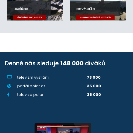
HAVÍŘOV
NOVÝ JIČÍN
NÁMĚSTÍ REPUBLIKY, HAVÍŘOV
MASARYKOVO NÁMĚSTÍ, NOVÝ JIČÍN
Denně nás sleduje
148 000
diváků
televizní vysílání
78 000
portál polar.cz
35 000
televize.polar
35 000