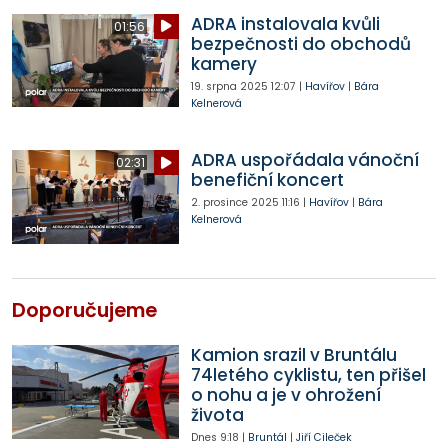
ADRA instalovala kvůli
01:56
bezpečnosti do obchodů
kamery
19. srpna 2025
12:07
|
Havířov
|
Bára
Kelnerová
ADRA uspořádala vánoční
02:31
benefiční koncert
2. prosince 2025
11:16
|
Havířov
|
Bára
Kelnerová
Doporučujeme
Kamion srazil v Bruntálu
74letého cyklistu, ten přišel
o nohu a je v ohrožení
života
Dnes
9:18
|
Bruntál
|
Jiří Cileček