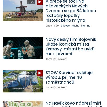
A přece se točí! Na
01:20
bíloveckých Nových
Dvorech se po 84 letech
roztočily lopatky
historického mlýna
Dnes
13:00
|
Bílovec
|
Michal Slonina
Nový český film Bojovník
ukáže ikonická místa
Ostravy, místní ho uvidí
mezi prvními
Komerční sdělení
STOW Karviná rozšiřuje
05:00
výrobu, přijme 40
zaměstnanců
Komerční sdělení
Na Havlíčkovo nábřeží míří