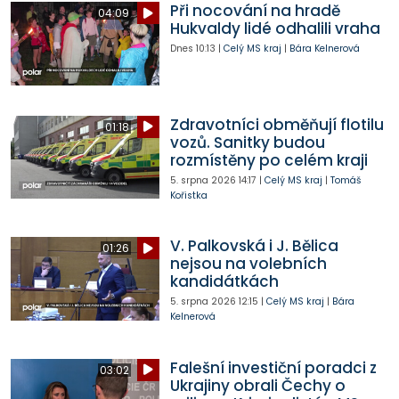
Při nocování na hradě
04:09
Hukvaldy lidé odhalili vraha
Dnes
10:13
|
Celý MS kraj
|
Bára Kelnerová
Zdravotníci obměňují flotilu
01:18
vozů. Sanitky budou
rozmístěny po celém kraji
5. srpna 2026
14:17
|
Celý MS kraj
|
Tomáš
Kořistka
V. Palkovská i J. Bělica
01:26
nejsou na volebních
kandidátkách
5. srpna 2026
12:15
|
Celý MS kraj
|
Bára
Kelnerová
Falešní investiční poradci z
03:02
Ukrajiny obrali Čechy o