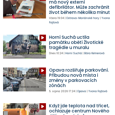
má nový externí
defibrilátor. Může zachránit
život během několika minut
Včera
19:04
|
Ostrava-Mariánské hory
|
Yvona
Fajtová
Horní Suchá uctila
01:37
památku obětí Životické
tragédie u muralu
Dnes
10:24
|
Horní Suchá
|
Bára Kelnerová
Opava rozšiřuje parkování.
02:33
Přibudou nová místa i
změny v parkovacích
zónách
5. srpna 2026
17:24
|
Opava
|
Yvona Fajtová
Když jde teplota nad třicet,
01:20
ochlazuje centrum Nového