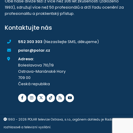
Obě naše divize těží z více než 30ti let zkušeností (založeno
1993), sdružují více než 50 profesionálů a drží řadu ocenění za
profesionalitu a proklientský přístup.
Kontaktujte nás
552 303 303
(Nezasílejte SMS, děkujeme)
polar@polar.cz
Adresa:
Boleslavova 710/19
Ostrava-Mariánské Hory
709 00
Česká republika
1993 - 2026 POLAR televize Ostrava, s.r.o., orgánem dohledu je Rada pro
rozhlasové a televizní vysílání.