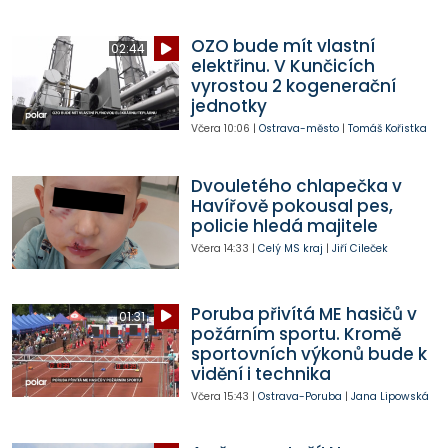
OZO bude mít vlastní
02:44
elektřinu. V Kunčicích
vyrostou 2 kogenerační
jednotky
Včera
10:06
|
Ostrava-město
|
Tomáš Kořistka
Dvouletého chlapečka v
Havířově pokousal pes,
policie hledá majitele
Včera
14:33
|
Celý MS kraj
|
Jiří Cileček
Poruba přivítá ME hasičů v
01:31
požárním sportu. Kromě
sportovních výkonů bude k
vidění i technika
Včera
15:43
|
Ostrava-Poruba
|
Jana Lipowská