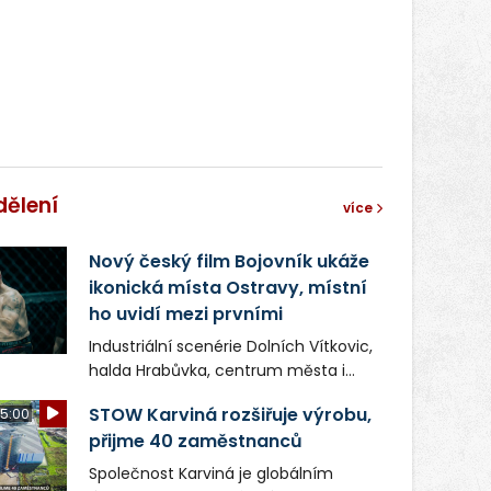
správní proces.
dělení
více
Nový český film Bojovník ukáže
ikonická místa Ostravy, místní
ho uvidí mezi prvními
Industriální scenérie Dolních Vítkovic,
halda Hrabůvka, centrum města i
další ikonická místa Ostravy se objeví
STOW Karviná rozšiřuje výrobu,
5:00
v novém filmu Bojovník, který vstoupí
přijme 40 zaměstnanců
do kin už 13. srpna. Režiséři Vojtěch
Frič a Tomáš Dianiška si
Společnost Karviná je globálním
moravskoslezskou metropoli