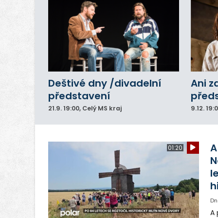
Deštivé dny /divadelní
Ani z
představení
před
21.9.
19:00
, Celý MS kraj
9.12.
19:
A
01:20
N
l
h
Dn
A 