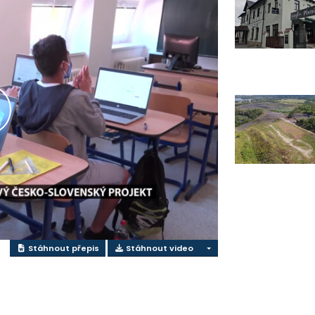
řehrát
ideo
Stáhnout přepis
Stáhnout video