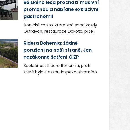
Bělského lesa prochází masivní
proměnou a nabídne exkluzivní
gastronomii
Ikonické místo, které zná snad každý
Ostravan, restaurace Dakota, píše
novou kapitolu. Silná mateřská
Ridera Bohemia: žádné
společnost Dang Investment Group
porušení na naší straně. Jen
s.r.o. investuje do projektu přes 50
nezákonné šetření ČIŽP
milionů korun. Cílem je přinést
Ostravě dva špičkové gastronomické
Společnost Ridera Bohemia, proti
koncepty, které v regionu dosud
které bylo Českou inspekcí životního
chyběly, luxusní středomořskou
prostředí (ČIŽP) čtyři roky vedeno
kuchyni a autentickou asijskou
vykonstruované řízení, při realizaci
gastronomii.
OVS na heřmanické haldě
postupovala v souladu se zákonem a
zadáním státního podniku DIAMO a v
této souvislosti nelze hovořit o
žádném odpadu. Ridera od počátku
označovala řízení ČIŽP za nezákonné
a domáhala se práva na spravedlivý