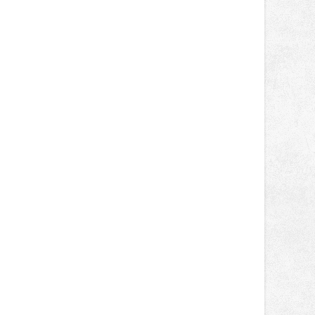
závody kategorie Sportbike na
dvanácté příčce. Přestože výsledky
zůstaly za očekáváním týmu, důležitý
posun přineslo testování nového
aerodynamického řešení pro Aprilii
RS660, které motocykl znatelně
zrychlilo.