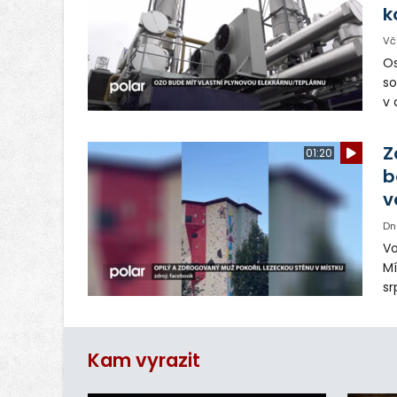
k
Vč
Os
so
v 
ná
Ve
Z
01:20
b
v
Dn
Vo
Mí
sr
z
vn
ar
Kam vyrazit
do