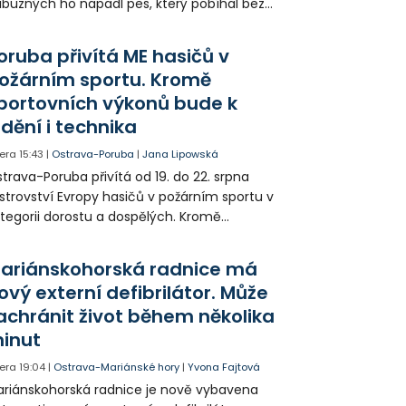
íbuzných ho napadl pes, který pobíhal bez
dítka a náhubku. Majitel psa údajně z místa
ešel. Případem už se zabývá policie, která
oruba přivítá ME hasičů v
jitele psa hledá.
ožárním sportu. Kromě
portovních výkonů bude k
idění i technika
era
15:43
|
Ostrava-Poruba
|
Jana Lipowská
trava-Poruba přivítá od 19. do 22. srpna
strovství Evropy hasičů v požárním sportu v
tegorii dorostu a dospělých. Kromě
ortovních výkonů budou k vidění také
ázky historické i současné techniky.
ariánskohorská radnice má
ový externí defibrilátor. Může
achránit život během několika
inut
era
19:04
|
Ostrava-Mariánské hory
|
Yvona Fajtová
riánskohorská radnice je nově vybavena