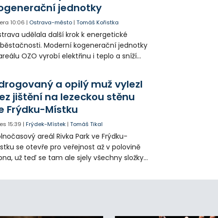
ogenerační jednotky
era
10:06
|
Ostrava-město
|
Tomáš Kořistka
trava udělala další krok k energetické
běstačnosti. Moderní kogenerační jednotky
areálu OZO vyrobí elektřinu i teplo a sníží
klady i emise. Malou elektrárnu postaví
olia přímo v Kunčicích.
drogovaný a opilý muž vylezl
ez jištění na lezeckou stěnu
e Frýdku-Místku
es
15:39
|
Frýdek-Místek
|
Tomáš Tikal
lnočasový areál Rivka Park ve Frýdku-
stku se otevře pro veřejnost až v polovině
pna, už teď se tam ale sjely všechny složky
áchranného systému. Důvodem bylo
iknutí opilého muže pod vlivem drog do
eálu. Vyšplhal na lezeckou stěnu a nemohl
lů.