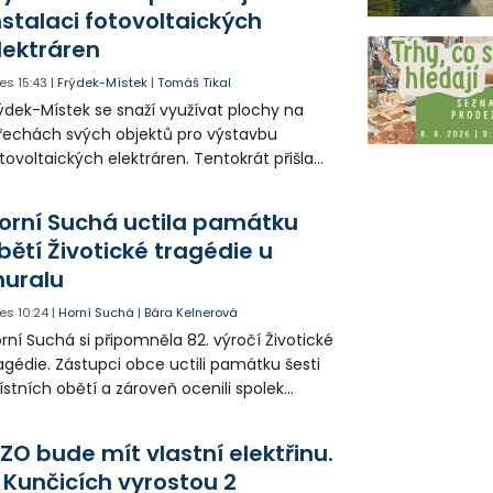
 někteří obyvatelé rozhodli sepsat petici.
nstalaci fotovoltaických
lektráren
es
15:43
|
Frýdek-Místek
|
Tomáš Tikal
ýdek-Místek se snaží využívat plochy na
řechách svých objektů pro výstavbu
tovoltaických elektráren. Tentokrát přišla
da na 11. Základní školu ve Frýdku.
orní Suchá uctila památku
bětí Životické tragédie u
uralu
es
10:24
|
Horní Suchá
|
Bára Kelnerová
rní Suchá si připomněla 82. výročí Životické
agédie. Zástupci obce uctili památku šesti
stních obětí a zároveň ocenili spolek
votice Sobě za zpřístupnění informací o
agédii prostřednictvím QR kódů u
ZO bude mít vlastní elektřinu.
amátníků.
 Kunčicích vyrostou 2