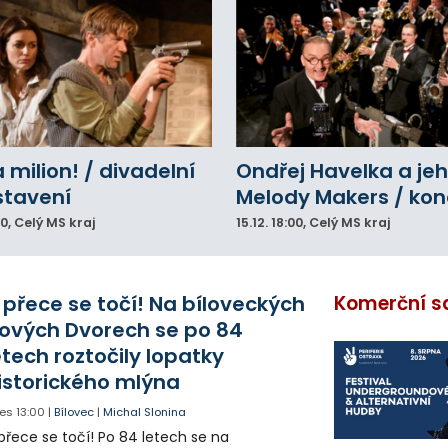
a milion! / divadelní
Ondřej Havelka a je
stavení
Melody Makers / kon
00
, Celý MS kraj
15.12.
18:00
, Celý MS kraj
 přece se točí! Na bíloveckých
Komerční s
ových Dvorech se po 84
etech roztočily lopatky
istorického mlýna
es
13:00
|
Bílovec
|
Michal Slonina
přece se točí! Po 84 letech se na