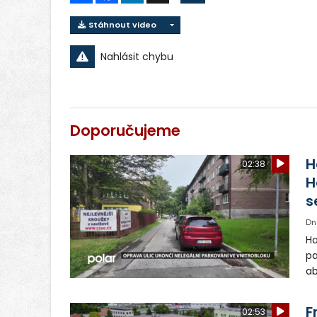
Stáhnout video
Nahlásit chybu
Doporučujeme
H
02:38
H
s
Dn
Ha
pa
ab
ul
Si
F
02:53