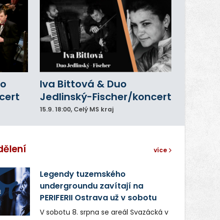
ho
Iva Bittová & Duo
cert
Jedlinský-Fischer/koncert
15.9.
18:00
, Celý MS kraj
dělení
více
Legendy tuzemského
undergroundu zavítají na
PERIFERII Ostrava už v sobotu
V sobotu 8. srpna se areál Svazácká v