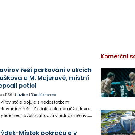
Komerční s
avířov řeší parkování v ulicích
aškova a M. Majerové, místní
epsali petici
es
11:56
|
Havířov
|
Bára Kelnerová
vířov stále bojuje s nedostatkem
rkovacích míst. Radnice ale nemůže dovoli,
0
y lidé nechávali stát auta v jednosměrných
icích, kde nezbývá místo pro průjezd IZS.
tuace se teď řeší v jednom vnitrobloku, kde
rýdek-Místek pokračuje v