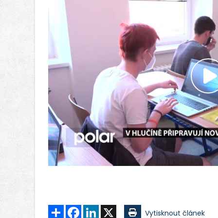
P
v
Sdílet
Facebook
LinkedIn
X
Vytisknout článek