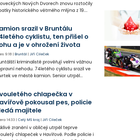
loveckých Nových Dvorech znovu roztočily
patky historického větrného mlýna z 19.
oletí. Kvůli nepříznivému větru je ale museli
zpohybovat dobrovolníci.
amion srazil v Bruntálu
4letého cyklistu, ten přišel o
ohu a je v ohrožení života
es
9:18
|
Bruntál
|
Jiří Cileček
untálští kriminalisté prověřují velmi vážnou
pravní nehodu. 74letého cyklistu srazil ve
vrtek ve městě kamion. Senior utrpěl
vastující zranění nohy a v ohrožení života
l letecky přepraven do nemocnice. Policie
vouletého chlapečka v
edá případné svědky.
avířově pokousal pes, policie
ledá majitele
era
14:33
|
Celý MS kraj
|
Jiří Cileček
klivé zranění v obličeji utrpěl teprve
ouletý chlapeček v Havířově. Podle policie i