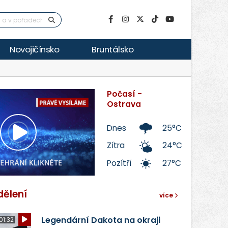
Novojičínsko
Bruntálsko
Počasí -
Ostrava
Dnes
25°C
Přehrát
Zítra
24°C
Pozítří
27°C
video
dělení
více
Legendární Dakota na okraji
01:32