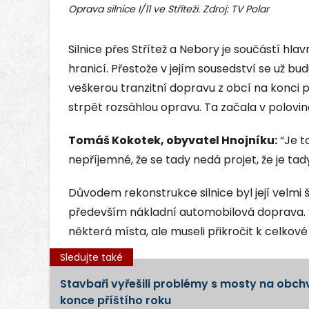
Oprava silnice I/11 ve Stříteži. Zdroj: TV Polar
Silnice přes Střítež a Nebory je součástí hl
hranicí. Přestože v jejím sousedství se už bu
veškerou tranzitní dopravu z obcí na konci p
strpět rozsáhlou opravu. Ta začala v polovi
Tomáš Kokotek, obyvatel Hnojníku:
“Je t
nepříjemné, že se tady nedá projet, že je tad
Důvodem rekonstrukce silnice byl její velmi 
především nákladní automobilová doprava. Si
některá místa, ale museli přikročit k celkové
Sledujte také
Stavbaři vyřešili problémy s mosty na obchv
konce příštího roku