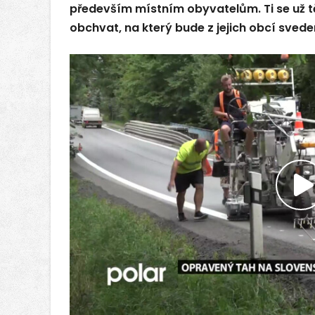
především místním obyvatelům. Ti se už tě
obchvat, na který bude z jejich obcí sved
P
v