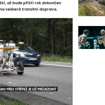
ší, až bude příští rok dokončen
ena veškerá tranzitní doprava.
řehrát
ideo