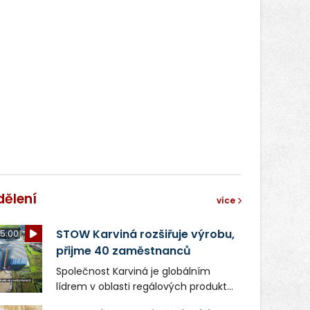
dělení
více
STOW Karviná rozšiřuje výrobu,
5:00
přijme 40 zaměstnanců
Společnost Karviná je globálním
lídrem v oblasti regálových produktů
a systémů, stabilním