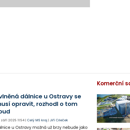
Komerční s
vlněná dálnice u Ostravy se
0
usí opravit, rozhodl o tom
oud
. září 2025
11:54
|
Celý MS kraj
|
Jiří Cileček
lnice u Ostravy možná už brzy nebude jako