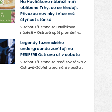
Na Havlíčkovo nábřeží míří
zaměstnavatelem na Karvinsku a
oblíbené Trhy, co se hledají.
firmou s obrovským potenciálem.
Přivezou novinky i více než
čtyřicet stánků
V sobotu 8. srpna se Havlíčkovo
nábřeží v Ostravě opět promění v
místo plné vůní, chutí a poctivých
Legendy tuzemského
lokálních výrobků. Trhy, co se hledají
undergroundu zavítají na
tentokrát nabídnou více než čtyřicet
PERIFERII Ostrava už v sobotu
pečlivě vybraných stánků s kvalitní
gastronomií, farmářskými produkty,
V sobotu 8. srpna se areál Svazácká v
designem i řemeslnou tvorbou.
Ostravě-Zábřehu promění v baštu
Návštěvníci se mohou těšit nejen na
undergroundové a alternativní
oblíbené stálice, ale také na řadu
hudby. Uskuteční se zde totiž první
novinek, které v Ostravě běžně
ročník festivalu PERIFERIE Ostrava.
nepotkají.
Brány areálu se otevřou půlhodinu po
poledni, na příchozí čekají koncerty,
autorská čtení a rozhovory.
Vstupenky v ceně 450 Kč jsou v
prodeji.