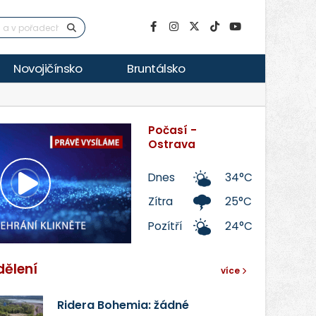
Novojičínsko
Bruntálsko
Počasí -
Ostrava
Dnes
34°C
Přehrát
Zítra
25°C
Pozítří
24°C
video
dělení
více
Ridera Bohemia: žádné