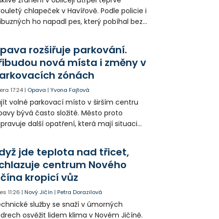
ouletý chlapeček v Havířově. Podle policie i
íbuzných ho napadl pes, který pobíhal bez
dítka a náhubku. Majitel psa údajně z místa
ešel. Případem už se zabývá policie, která
pava rozšiřuje parkování.
jitele psa hledá.
řibudou nová místa i změny v
arkovacích zónách
era
17:24
|
Opava
|
Yvona Fajtová
jít volné parkovací místo v širším centru
avy bývá často složité. Město proto
ipravuje další opatření, která mají situaci
epšit. Vznikají nová parkovací stání, mění se
ganizace dopravy a některé novinky čekají
dyž jde teplota nad třicet,
ké řidiče v parkovacích zónách.
chlazuje centrum Nového
ičína kropicí vůz
es
11:26
|
Nový Jičín
|
Petra Dorazilová
chnické služby se snaží v úmorných
drech osvěžit lidem klima v Novém Jičíně.