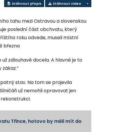
Stáhnout přepis
Stáhnout video
avního tahu mezi Ostravou a slovenskou
duje poslední část obchvatu, který
říštího roku odvede, museli místní
ně března
o už zdlouhavé docela. A hlavně je to
y zákaz.”
špatný stav. Na tom se projevila
lničáři už nemohli opravovat jen
 rekonstrukci.
atu Třince, hotovo by měli mít do