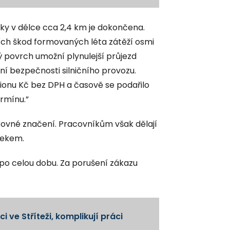
y v délce cca 2,4 km je dokončena.
ích škod formovaných léta zátěží osmi
ý povrch umožní plynulejší průjezd
í bezpečnosti silničního provozu.
lionu Kč bez DPH a časově se podařilo
rmínu.”
ovné značení. Pracovníkům však dělají
úsekem.
 po celou dobu. Za porušení zákazu
i ve Stříteži, komplikují práci