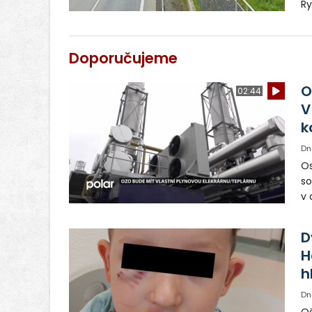
Ry
po
ko
p
Doporučujeme
O
02:44
V
k
Dn
Os
so
v 
ná
Ve
D
H
h
Dn
Oš