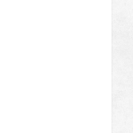
světa vrcholových zápasů, tentokrát
v MMA.