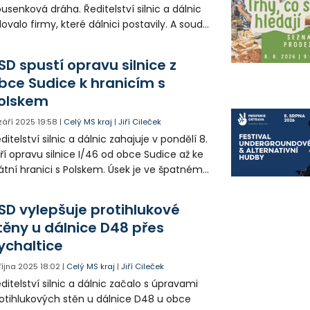
usenková dráha. Ředitelství silnic a dálnic
lovalo firmy, které dálnici postavily. A soud
ní rozhodl o poslední žalobě, která opět
tvrzuje, že dálnici musejí firmy opravit.
SD spustí opravu silnice z
áce by měly začít příští rok.
bce Sudice k hranicím s
olskem
 září 2025
19:58
|
Celý MS kraj
|
Jiří Cileček
ditelství silnic a dálnic zahajuje v pondělí 8.
ří opravu silnice I/46 od obce Sudice až ke
átní hranici s Polskem. Úsek je ve špatném
chnickém stavu a práce potrvají do
stopadu. Řidiče čekají dopravní omezení.
SD vylepšuje protihlukové
těny u dálnice D48 přes
ychaltice
 října 2025
18:02
|
Celý MS kraj
|
Jiří Cileček
ditelství silnic a dálnic začalo s úpravami
otihlukových stěn u dálnice D48 u obce