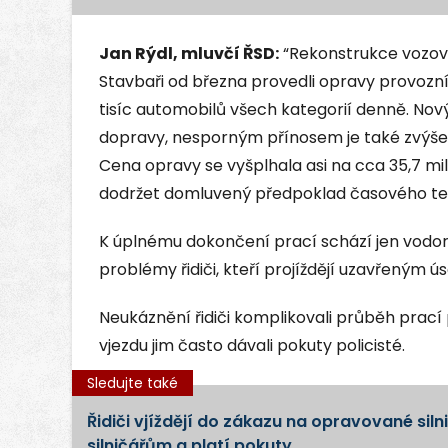
Jan Rýdl, mluvčí ŘSD:
“Rekonstrukce vozovk
Stavbaři od března provedli opravy provozn
tisíc automobilů všech kategorií denně. Nov
dopravy, nesporným přínosem je také zvýšen
Cena opravy se vyšplhala asi na cca 35,7 mi
dodržet domluvený předpoklad časového te
K úplnému dokončení prací schází jen vodor
problémy řidiči, kteří projíždějí uzavřeným 
Neukáznění řidiči komplikovali průběh prací
vjezdu jim často dávali pokuty policisté.
Sledujte také
Řidiči vjíždějí do zákazu na opravované silnic
silničářům a platí pokuty