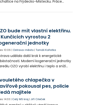
chaltice na Frýdecko-Místecku. Práce
trvají zhruba měsíc a vyjdou na 7,4 milionu
run. Řidiči místem projíždějí jedním
ruhem.
ZO bude mít vlastní elektřinu.
 Kunčicích vyrostou 2
ogenerační jednotky
es
10:06
|
Ostrava-město
|
Tomáš Kořistka
trava udělala další krok k energetické
běstačnosti. Moderní kogenerační jednotky
areálu OZO vyrobí elektřinu i teplo a sníží
klady i emise. Malou elektrárnu postaví
olia přímo v Kunčicích.
vouletého chlapečka v
avířově pokousal pes, policie
ledá majitele
es
14:33
|
Celý MS kraj
|
Jiří Cileček
klivé zranění v obličeji utrpěl teprve