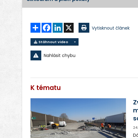
Sdílet
Facebook
LinkedIn
X
Vytisknout článek
Stáhnout video
Nahlásit chybu
K tématu
Z
m
s
24
Dá