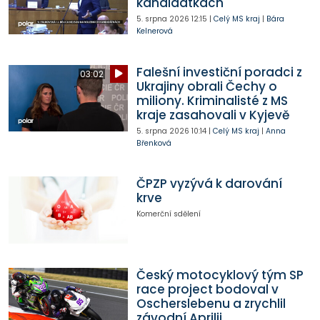
kandidátkách
5. srpna 2026
12:15
|
Celý MS kraj
|
Bára
Kelnerová
Falešní investiční poradci z
03:02
Ukrajiny obrali Čechy o
miliony. Kriminalisté z MS
kraje zasahovali v Kyjevě
5. srpna 2026
10:14
|
Celý MS kraj
|
Anna
Břenková
ČPZP vyzývá k darování
krve
Komerční sdělení
Český motocyklový tým SP
race project bodoval v
Oscherslebenu a zrychlil
závodní Aprilii