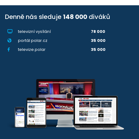
Denně nás sleduje
148 000
diváků
televizní vysílání
78 000
portál polar.cz
35 000
televize.polar
35 000