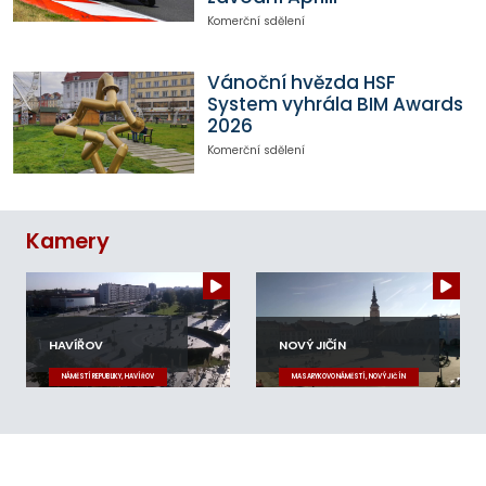
Komerční sdělení
Vánoční hvězda HSF
System vyhrála BIM Awards
2026
Komerční sdělení
Kamery
HAVÍŘOV
NOVÝ JIČÍN
NÁMĚSTÍ REPUBLIKY, HAVÍŘOV
MASARYKOVO NÁMĚSTÍ, NOVÝ JIČÍN