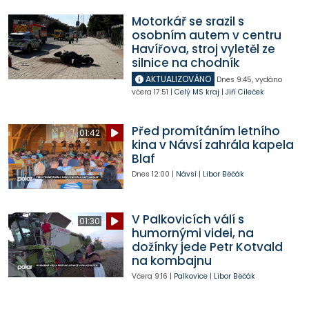
Motorkář se srazil s
osobním autem v centru
Havířova, stroj vyletěl ze
silnice na chodník
AKTUALIZOVÁNO
Dnes
9:45
,
vydáno
včera
17:51
|
Celý MS kraj
|
Jiří Cileček
Před promítáním letního
01:42
kina v Návsí zahrála kapela
Blaf
Dnes
12:00
|
Návsí
|
Libor Běčák
V Palkovicích válí s
01:30
humornými videi, na
dožínky jede Petr Kotvald
na kombajnu
Včera
9:16
|
Palkovice
|
Libor Běčák