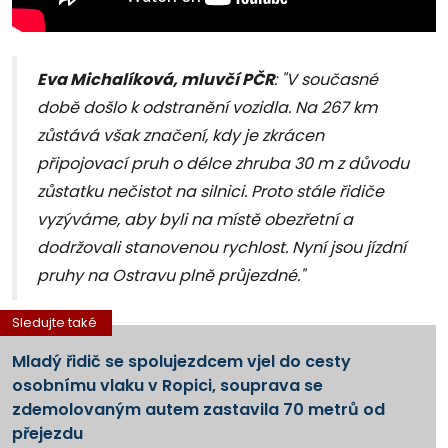
Eva Michalíková, mluvčí PČR
: "V současné
době došlo k odstranění vozidla. Na 267 km
zůstává však značení, kdy je zkrácen
připojovací pruh o délce zhruba 30 m z důvodu
zůstatku nečistot na silnici. Proto stále řidiče
vyzýváme, aby byli na místě obezřetní a
dodržovali stanovenou rychlost. Nyní jsou jízdní
pruhy na Ostravu plně průjezdné."
Sledujte také
Mladý řidič se spolujezdcem vjel do cesty
osobnímu vlaku v Ropici, souprava se
zdemolovaným autem zastavila 70 metrů od
přejezdu