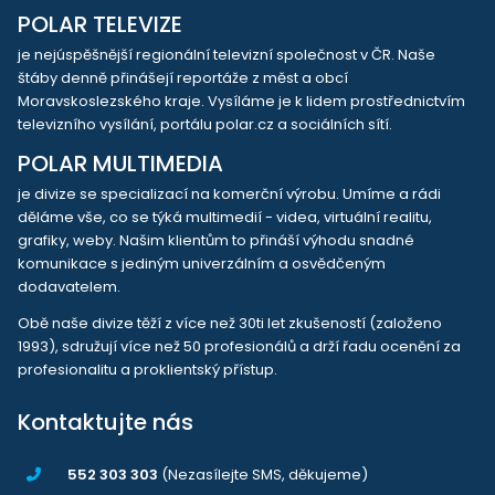
POLAR TELEVIZE
je nejúspěšnější regionální televizní společnost v ČR. Naše
štáby denně přinášejí reportáže z měst a obcí
Moravskoslezského kraje. Vysíláme je k lidem prostřednictvím
televizního vysílání, portálu polar.cz a sociálních sítí.
POLAR MULTIMEDIA
je divize se specializací na komerční výrobu. Umíme a rádi
děláme vše, co se týká multimedií - videa, virtuální realitu,
grafiky, weby. Našim klientům to přináší výhodu snadné
komunikace s jediným univerzálním a osvědčeným
dodavatelem.
Obě naše divize těží z více než 30ti let zkušeností (založeno
1993), sdružují více než 50 profesionálů a drží řadu ocenění za
profesionalitu a proklientský přístup.
Kontaktujte nás
552 303 303
(Nezasílejte SMS, děkujeme)