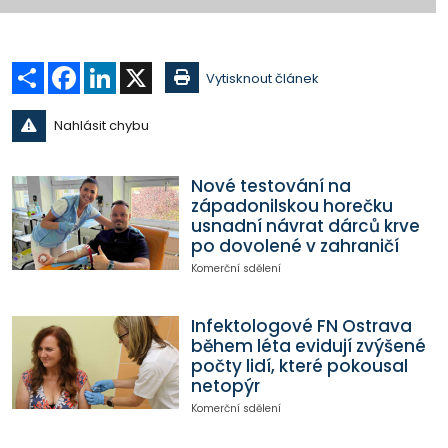
Sdílet
Facebook
LinkedIn
X
Vytisknout článek
Nahlásit chybu
Nové testování na
západonilskou horečku
usnadní návrat dárců krve
po dovolené v zahraničí
Komerční sdělení
Infektologové FN Ostrava
během léta evidují zvýšené
počty lidí, které pokousal
netopýr
Komerční sdělení