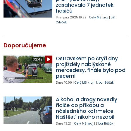
zasahovalo 7 jednotek
hasičů
14. srpna 2025
19:29
|
Celý MS kraj
|
Jiří
Cileček
Doporučujeme
Ostravskem po čtyři dny
02:42
projížděly nablýskané
mercedesy, finále bylo pod
pecemi
Dnes
10:00
|
Celý MS kraj
|
Libor Běčák
Alkohol a drogy navedly
řidiče do příkopu a
následného kotrmelce.
Naštěstí nikoho nezabil
Dnes
13:27
|
Celý MS kraj
|
Libor Běčák