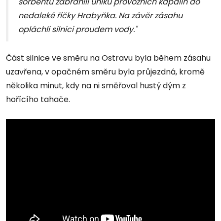
sorbentu zabránili úniku provozních kapalin do
nedaleké říčky Hrabyňka. Na závěr zásahu
opláchli silnici proudem vody."
Část silnice ve směru na Ostravu byla během zásahu
uzavřena, v opačném směru byla průjezdná, kromě
několika minut, kdy na ni směřoval hustý dým z
hořícího tahače.