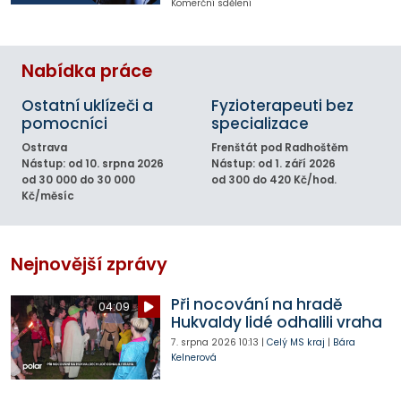
Komerční sdělení
Nabídka práce
Ostatní uklízeči a
Fyzioterapeuti bez
pomocníci
specializace
Ostrava
Frenštát pod Radhoštěm
Nástup: od 10. srpna 2026
Nástup: od 1. září 2026
od 30 000 do 30 000
od 300 do 420 Kč/hod.
Kč/měsíc
Nejnovější zprávy
Při nocování na hradě
04:09
Hukvaldy lidé odhalili vraha
7. srpna 2026
10:13
|
Celý MS kraj
|
Bára
Kelnerová