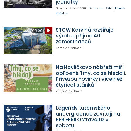
jednotky
6. srpna 2026
10:06
|
Ostrava-město
|
Tomáš
Kořistka
STOW Karviná rozšiřuje
05:00
výrobu, přijme 40
zaměstnanců
Komerční sdělení
Na Havlíčkovo nábřeží míří
oblíbené Trhy, co se hledají.
Přivezou novinky i více než
čtyřicet stánků
Komerční sdělení
Legendy tuzemského
undergroundu zavítají na
PERIFERII Ostrava už v
sobotu