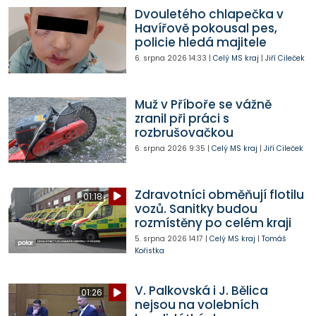
Dvouletého chlapečka v
Havířově pokousal pes,
policie hledá majitele
6. srpna 2026
14:33
|
Celý MS kraj
|
Jiří Cileček
Muž v Příboře se vážně
zranil při práci s
rozbrušovačkou
6. srpna 2026
9:35
|
Celý MS kraj
|
Jiří Cileček
Zdravotníci obměňují flotilu
01:18
vozů. Sanitky budou
rozmístěny po celém kraji
5. srpna 2026
14:17
|
Celý MS kraj
|
Tomáš
Kořistka
V. Palkovská i J. Bělica
01:26
nejsou na volebních