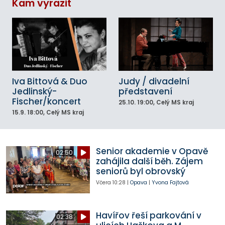
Kam vyrazit
Iva Bittová & Duo
Judy / divadelní
Jedlinský-
představení
Fischer/koncert
25.10.
19:00
, Celý MS kraj
15.9.
18:00
, Celý MS kraj
Senior akademie v Opavě
02:50
zahájila další běh. Zájem
seniorů byl obrovský
Včera
10:28
|
Opava
|
Yvona Fajtová
Havířov řeší parkování v
02:38