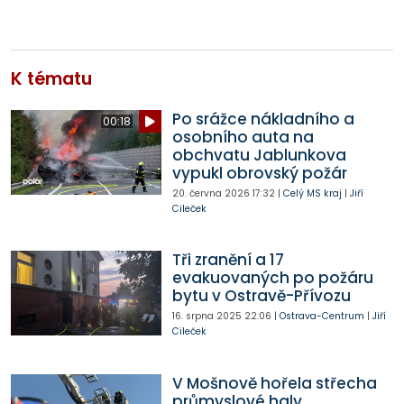
K tématu
Po srážce nákladního a
00:18
osobního auta na
obchvatu Jablunkova
vypukl obrovský požár
20. června 2026
17:32
|
Celý MS kraj
|
Jiří
Cileček
Tři zranění a 17
evakuovaných po požáru
bytu v Ostravě-Přívozu
16. srpna 2025
22:06
|
Ostrava-Centrum
|
Jiří
Cileček
V Mošnově hořela střecha
průmyslové haly,