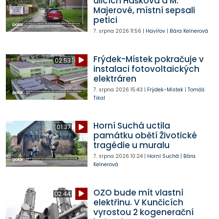
ulicích Haškova a M.
Majerové, místní sepsali
petici
7. srpna 2026
11:56
|
Havířov
|
Bára Kelnerová
Frýdek-Místek pokračuje v
02:53
instalaci fotovoltaických
elektráren
7. srpna 2026
15:43
|
Frýdek-Místek
|
Tomáš
Tikal
Horní Suchá uctila
01:37
památku obětí Životické
tragédie u muralu
7. srpna 2026
10:24
|
Horní Suchá
|
Bára
Kelnerová
OZO bude mít vlastní
02:44
elektřinu. V Kunčicích
vyrostou 2 kogenerační