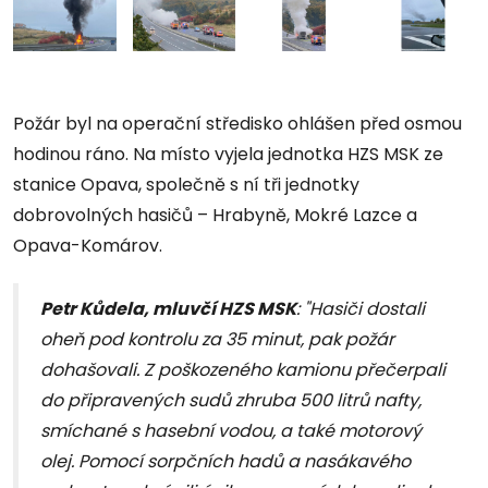
Požár byl na operační středisko ohlášen před osmou
hodinou ráno. Na místo vyjela jednotka HZS MSK ze
stanice Opava, společně s ní tři jednotky
dobrovolných hasičů – Hrabyně, Mokré Lazce a
Opava-Komárov.
Petr Kůdela, mluvčí HZS MSK
: "Hasiči dostali
oheň pod kontrolu za 35 minut, pak požár
dohašovali. Z poškozeného kamionu přečerpali
do připravených sudů zhruba 500 litrů nafty,
smíchané s hasební vodou, a také motorový
olej. Pomocí sorpčních hadů a nasákavého