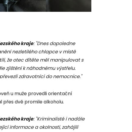
ezského kraje
: "Dnes dopoledne
anění nezletilého chlapce v místě
stili, že otec dítěte měl manipulovat s
le zjištění k náhodnému výstřelu.
 převezli zdravotníci do nemocnice."
ároveň u muže provedli orientační
l přes dvě promile alkoholu.
ezského kraje
: "Kriminalisté i nadále
jící informace a okolnosti, zahájili