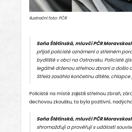
ilustrační foto: PČR
Soňa Štětínská, mluvčí PČR Moravskosl
přijali policisté oznámení o střelném por
bydliště v obci na Ostravsku. Policisté zji
legálně drženou střelnou zbraní a došlo d
Střela zasáhla končetinu dítěte, chlapce
Policisté na místě zajistili střelnou zbraň, z
dechovou zkoušku, ta byla pozitivní, nadýcha
Soňa Štětínská, mluvčí PČR Moravskosl
shromažďují a prověřují s událostí souvise