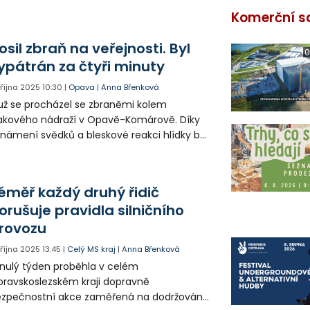
Komerční s
osil zbraň na veřejnosti. Byl
0
ypátrán za čtyři minuty
. října 2025
10:30
|
Opava
|
Anna Břenková
ž se procházel se zbraněmi kolem
akového nádraží v Opavě-Komárově. Díky
námení svědků a bleskové reakci hlídky byl
ž vypátrán během čtyř minut. Policie
ipomíná všem držitelům zbraní, aby je
ditelně neukazovali na veřejnosti.
éměř každý druhý řidič
orušuje pravidla silničního
rovozu
. října 2025
13:45
|
Celý MS kraj
|
Anna Břenková
nulý týden proběhla v celém
ravskoslezském kraji dopravně
zpečnostní akce zaměřená na dodržování