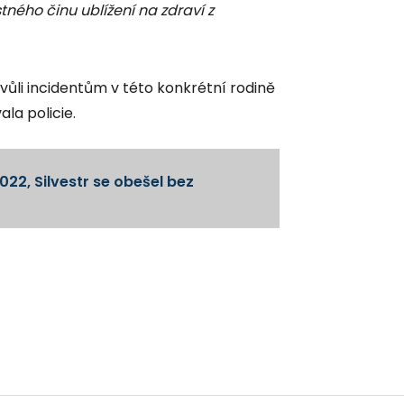
stného činu ublížení na zdraví z
kvůli incidentům v této konkrétní rodině
ala policie.
022, Silvestr se obešel bez