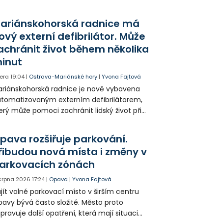
dítka a náhubku. Majitel psa údajně z místa
ešel. Případem už se zabývá policie, která
ariánskohorská radnice má
jitele psa hledá.
ový externí defibrilátor. Může
achránit život během několika
inut
era
19:04
|
Ostrava-Mariánské hory
|
Yvona Fajtová
riánskohorská radnice je nově vybavena
tomatizovaným externím defibrilátorem,
erý může pomoci zachránit lidský život při
hlé zástavě srdce. Přístroj je určený k
užití mimo zdravotnická zařízení a díky
pava rozšiřuje parkování.
asovým pokynům jej zvládne obsloužit i
řibudou nová místa i změny v
ověk bez zdravotnického vzdělání.
arkovacích zónách
 srpna 2026
17:24
|
Opava
|
Yvona Fajtová
jít volné parkovací místo v širším centru
avy bývá často složité. Město proto
ipravuje další opatření, která mají situaci