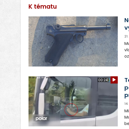
K tématu
N
v
21
Mu
vl
oz
mu
př
vi
T
00:24
p
p
14
Mi
Mo
be