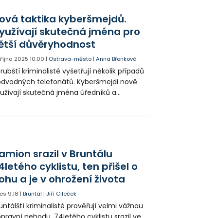
avidel silničního provozu. Celkově bylo
ověřeno přes tisíc vozidel, přestupky byly
ová taktika kyberšmejdů.
ištěny v cca 500 případech. Nejčastější
yužívají skutečná jména pro
ybou řidičů byla manipulace s telefonem
ětší důvěryhodnost
hem jízdy.
. října 2025
10:00
|
Ostrava-město
|
Anna Břenková
rubští kriminalisté vyšetřují několik případů
dvodných telefonátů. Kyberšmejdi nově
užívají skutečná jména úředníků a
licajtů. Posílají falešné průkazy a zastrašují
ěti. Mladá žena poslala přes milion korun na
et falešného policisty. Seniorku přesvědčili
tolik, že jela z Ostravy do Prahy. Tam si
brala peníze a předala částku milion a půl
amion srazil v Bruntálu
run muži v parku. Podvodníkům hrozí až pět
4letého cyklistu, ten přišel o
t za mřížemi. Policie upozorňuje, že případy
ohu a je v ohrožení života
kdy neřeší po telefonu, ale na služebně.
ké prosí o opatrnost a zjišťování informací
es
9:18
|
Bruntál
|
Jiří Cileček
ímo od banky.
untálští kriminalisté prověřují velmi vážnou
pravní nehodu. 74letého cyklistu srazil ve