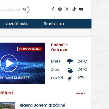
Novojičínsko
Bruntálsko
Počasí -
Ostrava
Dnes
24°C
Přehrát
Zítra
24°C
Pozítří
27°C
video
dělení
více
Ridera Bohemia: žádné