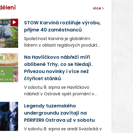
dělení
více
STOW Karviná rozšiřuje výrobu,
5:00
přijme 40 zaměstnanců
Společnost Karviná je globálním
lídrem v oblasti regálových produktů
a systémů, stabilním
Na Havlíčkovo nábřeží míří
zaměstnavatelem na Karvinsku a
oblíbené Trhy, co se hledají.
firmou s obrovským potenciálem.
Přivezou novinky i více než
čtyřicet stánků
V sobotu 8. srpna se Havlíčkovo
nábřeží v Ostravě opět promění v
místo plné vůní, chutí a poctivých
Legendy tuzemského
lokálních výrobků. Trhy, co se hledají
undergroundu zavítají na
tentokrát nabídnou více než čtyřicet
PERIFERII Ostrava už v sobotu
pečlivě vybraných stánků s kvalitní
gastronomií, farmářskými produkty,
V sobotu 8. srpna se areál Svazácká v
designem i řemeslnou tvorbou.