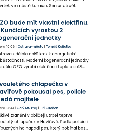
vrtek ve městě kamion. Senior utrpěl
vastující zranění nohy a v ohrožení života
l letecky přepraven do nemocnice. Policie
ZO bude mít vlastní elektřinu.
edá případné svědky.
 Kunčicích vyrostou 2
ogenerační jednotky
era
10:06
|
Ostrava-město
|
Tomáš Kořistka
trava udělala další krok k energetické
běstačnosti. Moderní kogenerační jednotky
areálu OZO vyrobí elektřinu i teplo a sníží
klady i emise. Malou elektrárnu postaví
olia přímo v Kunčicích.
vouletého chlapečka v
avířově pokousal pes, policie
ledá majitele
era
14:33
|
Celý MS kraj
|
Jiří Cileček
klivé zranění v obličeji utrpěl teprve
ouletý chlapeček v Havířově. Podle policie i
íbuzných ho napadl pes, který pobíhal bez