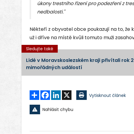
úkony trestního řízení pro podezření z tre
nedbalosti."
Někteří z obyvatel obce poukazují na to, že 
už i dříve na místě kvůli tomuto muži zasahov
Sledujte také
Lidé v Moravskoslezském kraji přivítali rok 2
mimořádných událostí
Sdílet
Facebook
LinkedIn
X
Vytisknout článek
Nahlásit chybu