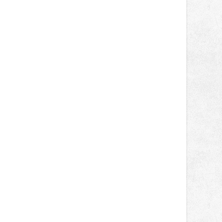
světa vrcholových zápasů, tentokrát
v MMA.