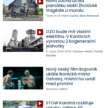
Horní Suchá uctila
01:37
památku obětí Životické
tragédie u muralu
Včera
10:24
|
Horní Suchá
|
Bára Kelnerová
OZO bude mít vlastní
02:44
elektřinu. V Kunčicích
vyrostou 2 kogenerační
jednotky
6. srpna 2026
10:06
|
Ostrava-město
|
Tomáš
Kořistka
Nový český film Bojovník
ukáže ikonická místa
Ostravy, místní ho uvidí
mezi prvními
Komerční sdělení
STOW Karviná rozšiřuje
05:00
výrobu, přijme 40