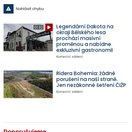
Nahlásit chybu
Legendární Dakota na
01:32
okraji Bělského lesa
prochází masivní
proměnou a nabídne
exkluzivní gastronomii
Komerční sdělení
Ridera Bohemia: žádné
porušení na naší straně.
Jen nezákonné šetření ČIŽP
Komerční sdělení
Doporučujeme