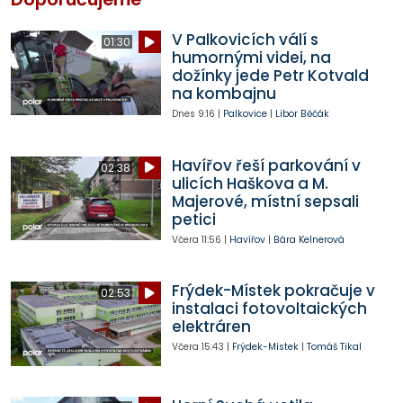
V Palkovicích válí s
01:30
humornými videi, na
dožínky jede Petr Kotvald
na kombajnu
Dnes
9:16
|
Palkovice
|
Libor Běčák
Havířov řeší parkování v
02:38
ulicích Haškova a M.
Majerové, místní sepsali
petici
Včera
11:56
|
Havířov
|
Bára Kelnerová
Frýdek-Místek pokračuje v
02:53
instalaci fotovoltaických
elektráren
Včera
15:43
|
Frýdek-Místek
|
Tomáš Tikal