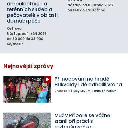
Ostrava
ambulantních a
Nástup: od 10. srpna 2026
terénních služeb a
od 140 do 170 Kč/hod.
pečovatelé v oblasti
domácí péče
Ostrava
Nástup: od 1. září 2026
od 30 000 do 33 000
Kč/měsíc
Nejnovější zprávy
Při nocování na hradě
04:09
Hukvaldy lidé odhalili vraha
Včera
10:13
|
Celý MS kraj
|
Bára Kelnerová
Muž v Příboře se vážně
zranil při práci s
rozbrušovačkou