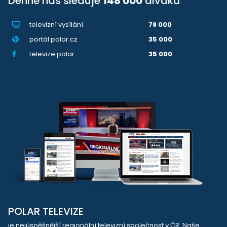
Denně nás sleduje
148 000
diváků
televizní vysílání
78 000
portál polar.cz
35 000
televize.polar
35 000
POLAR TELEVIZE
je nejúspěšnější regionální televizní společnost v ČR. Naše