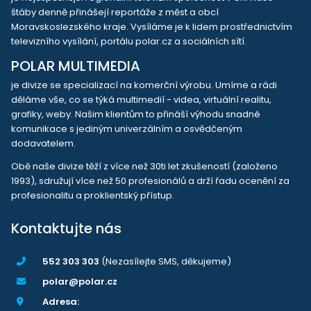
štáby denně přinášejí reportáže z měst a obcí
Moravskoslezského kraje. Vysíláme je k lidem prostřednictvím
televizního vysílání, portálu polar.cz a sociálních sítí.
POLAR MULTIMEDIA
je divize se specializací na komerční výrobu. Umíme a rádi
děláme vše, co se týká multimedií - videa, virtuální realitu,
grafiky, weby. Našim klientům to přináší výhodu snadné
komunikace s jediným univerzálním a osvědčeným
dodavatelem.
Obě naše divize těží z více než 30ti let zkušeností (založeno
1993), sdružují více než 50 profesionálů a drží řadu ocenění za
profesionalitu a proklientský přístup.
Kontaktujte nás
552 303 303
(Nezasílejte SMS, děkujeme)
polar@polar.cz
Adresa: