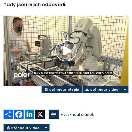
Tady jsou jejich odpovědi.
Přehrát
video
Stáhnout přepis
Stáhnout video
Sdílet
Facebook
LinkedIn
X
Vytisknout článek
Stáhnout video