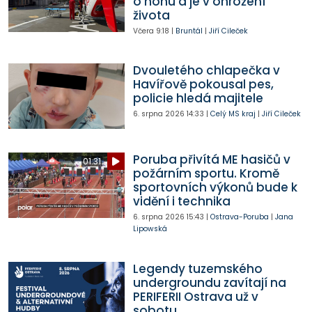
o nohu a je v ohrožení
života
Včera
9:18
|
Bruntál
|
Jiří Cileček
Dvouletého chlapečka v
Havířově pokousal pes,
policie hledá majitele
6. srpna 2026
14:33
|
Celý MS kraj
|
Jiří Cileček
Poruba přivítá ME hasičů v
01:31
požárním sportu. Kromě
sportovních výkonů bude k
vidění i technika
6. srpna 2026
15:43
|
Ostrava-Poruba
|
Jana
Lipowská
Legendy tuzemského
undergroundu zavítají na
PERIFERII Ostrava už v
sobotu