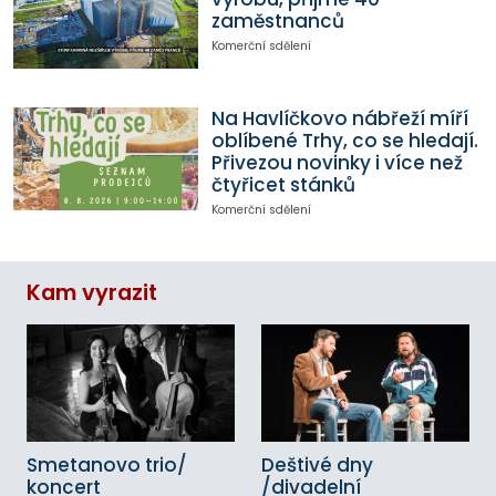
zaměstnanců
Komerční sdělení
Na Havlíčkovo nábřeží míří
oblíbené Trhy, co se hledají.
Přivezou novinky i více než
čtyřicet stánků
Komerční sdělení
Kam vyrazit
Smetanovo trio/
Deštivé dny
koncert
/divadelní