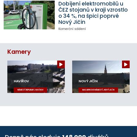
Dobíjení elektromobilů u
ČEZ stojanů v kraji vzrostlo
o 34 %, na špici poprvé
Nový Jičín
Komerční sdělení
Kamery
HAVÍŘOV
NOVÝ JIČÍN
NÁMĚSTÍ REPUBLIKY, HAVÍŘOV
MASARYKOVO NÁMĚSTÍ, NOVÝ JIČÍN