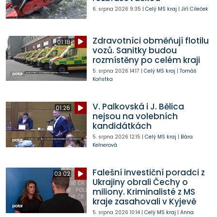
6. srpna 2026
9:35
|
Celý MS kraj
|
Jiří Cileček
Zdravotníci obměňují flotilu
01:18
vozů. Sanitky budou
rozmístěny po celém kraji
5. srpna 2026
14:17
|
Celý MS kraj
|
Tomáš
Kořistka
V. Palkovská i J. Bělica
01:26
nejsou na volebních
kandidátkách
5. srpna 2026
12:15
|
Celý MS kraj
|
Bára
Kelnerová
Falešní investiční poradci z
03:02
Ukrajiny obrali Čechy o
miliony. Kriminalisté z MS
kraje zasahovali v Kyjevě
5. srpna 2026
10:14
|
Celý MS kraj
|
Anna