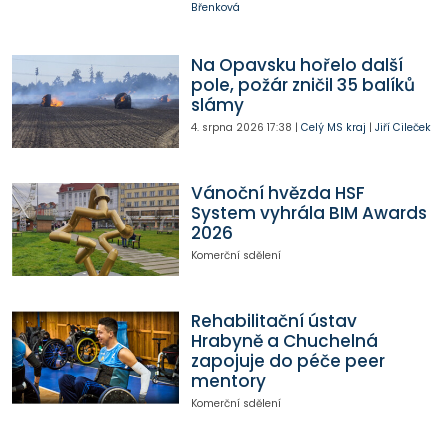
Břenková
Na Opavsku hořelo další
pole, požár zničil 35 balíků
slámy
4. srpna 2026
17:38
|
Celý MS kraj
|
Jiří Cileček
Vánoční hvězda HSF
System vyhrála BIM Awards
2026
Komerční sdělení
Rehabilitační ústav
Hrabyně a Chuchelná
zapojuje do péče peer
mentory
Komerční sdělení