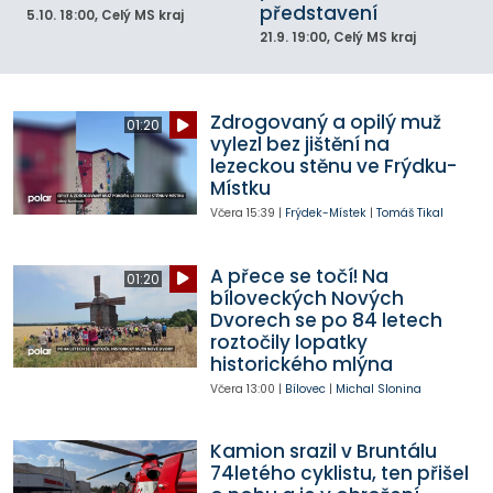
představení
5.10.
18:00
, Celý MS kraj
21.9.
19:00
, Celý MS kraj
Zdrogovaný a opilý muž
01:20
vylezl bez jištění na
lezeckou stěnu ve Frýdku-
Místku
Včera
15:39
|
Frýdek-Místek
|
Tomáš Tikal
A přece se točí! Na
01:20
bíloveckých Nových
Dvorech se po 84 letech
roztočily lopatky
historického mlýna
Včera
13:00
|
Bílovec
|
Michal Slonina
Kamion srazil v Bruntálu
74letého cyklistu, ten přišel