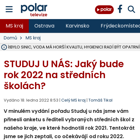
MS kraj
Ostrava
Karvinsko
Frýdeckomíste
Domů
MS kraj
Ě PŘIBYLO SINIC, VODA MÁ HORŠÍ KVALITU, HYGIENICI RADÍ BÝT OPATRNÍ
ÚOHS DAL ZÁTORU POKUTU 100 000 ZA CHYBY V ZAKÁZCE NA OBN
AREÁL LODIČEK V KARVINÉ SE PŘIPRAVUJE NA VELKOU REKONSTRUKC
KARVINÁ ZNÁ BUDOUCÍ PODOBU AREÁLU LODIČKY V PARKU BOŽEN
CYKLISTU (74) SRAZIL V BRUNTÁLU KAMION, JE V OHROŽENÍ ŽIVOTA,
POLICIE HLEDÁ PŘÍPADNÉ SVĚDKY, KTEŘÍ POMŮŽOU OBJASNIT PRŮ
RADNÍ OSTRAVY A POSLANKYNĚ A. HOFFMANNOVÁ ZA PIRÁTY PODA
NA POSTUP MINISTERSTVA ŽIVOTNÍHO PROSTŘEDÍ V KAUZE HALDY 
MUŽ V PŘÍBOŘE SE VÁŽNĚ ZRANIL PŘI PRÁCI S ROZBRUŠOVAČKOU, I
SLEZSKÁ OSTRAVA PŘIPRAVUJE PROJEKTOVOU DOKUMENTACI PRO 
PODEZŘELÝ BALÍČEK ZASTAVIL PROVOZ NA NÁDRAŽÍ VE F-M, ČEKÁ 
CHLAPEČKA (2) V HAVÍŘOVĚ POKOUSAL PES, POLICIE HLEDÁ MAJITEL
MS KRAJ VYBUDUJE ZA 40 MILIONŮ V JABLUNKOVĚ NOVÝ MOST PŘES O
FOTBALISTA LAURI LAINE SE VRACÍ Z BANÍKU OSTRAVA NA PŮL ROK
F-M DOKONČIL VOLNOČASOVÝ AREÁL RIVKA PARK ZA 62 MILIONŮ,
STUDUJ U NÁS: Jaký bude
rok 2022 na středních
školách?
Vydáno 18. ledna 2022 8:53 |
Celý MS kraj
|
Tomáš Tikal
V minulém vydání pořadu Studuj u nás jsme vám
přinesli anketu s řediteli vybraných středních škol z
našeho kraje, ve které hodnotili rok 2021. Tentokrát
jsme se jich zeptali, co očekávájí od roku 2022.