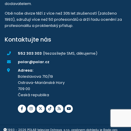
dodavatelem.
Obě naše divize těží z více než 30ti let zkušeností (založeno
1993), sdružují více než 50 profesionálů a drží řadu ocenění za
profesionalitu a proklientský přístup.
Kontaktujte nás
552 303 303
(Nezasílejte SMS, děkujeme)
polar@polar.cz
Adresa:
Boleslavova 710/19
Ostrava-Mariánské Hory
709 00
Česká republika
1993 - 2026 POLAR televize Ostrava, s.r.o., orgánem dohledu je Rada pro