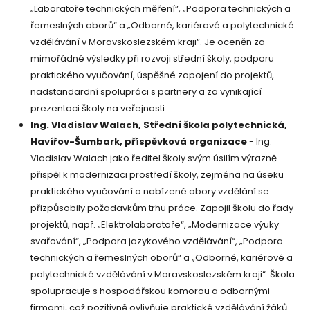
„Laboratoře technických měření“, „Podpora technických a
řemeslných oborů“ a „Odborné, kariérové a polytechnické
vzdělávání v Moravskoslezském kraji“. Je oceněn za
mimořádné výsledky při rozvoji střední školy, podporu
praktického vyučování, úspěšné zapojení do projektů,
nadstandardní spolupráci s partnery a za vynikající
prezentaci školy na veřejnosti.
Ing. Vladislav Walach, Střední škola polytechnická,
Havířov-Šumbark, příspěvková organizace
- Ing.
Vladislav Walach jako ředitel školy svým úsilím výrazně
přispěl k modernizaci prostředí školy, zejména na úseku
praktického vyučování a nabízené obory vzdělání se
přizpůsobily požadavkům trhu práce. Zapojil školu do řady
projektů, např. „Elektrolaboratoře“, „Modernizace výuky
svařování“, „Podpora jazykového vzdělávání“, „Podpora
technických a řemeslných oborů“ a „Odborné, kariérové a
polytechnické vzdělávání v Moravskoslezském kraji“. Škola
spolupracuje s hospodářskou komorou a odbornými
firmami, což pozitivně ovlivňuje praktické vzdělávání žáků