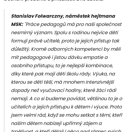
Stanislav Folwarczny, náměstek hejtmana
MSK:
"Práce pedagogů má pro naši společnost
nesmírný význam. Spolu s rodinou nejvíce děti
formují právě učitelé, proto je jejich přístup tak
důležitý. Kromě odborných kompetencí by měli
mít pedagogové i jistou dávku empatie a
osobního přístupu, to je nejlepší kombinace,
díky které pak mají děti školu rády. Výuka, na
kterou se děti těší, má mnohem intenzivnější
dopady než vyučovací hodiny, které žáci rádi
nemají. A co si budeme povídat, většinou to je o
učitelích a jejich přístupu k dětem i výuce. Proto
jsem velmi rád, když se mohu setkat s těmi, kteří
našim dětem nabízejí upřímný zájem a
trpělivost, a kteří dělají i něco nad rámec svých