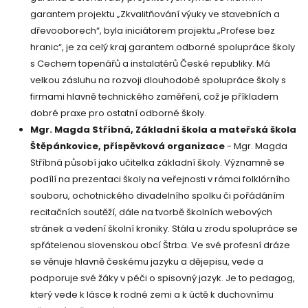
garantem projektu „Zkvalitňování výuky ve stavebních a
dřevooborech“, byla iniciátorem projektu „Profese bez
hranic“, je za celý kraj garantem odborné spolupráce školy
s Cechem topenářů a instalatérů České republiky. Má
velkou zásluhu na rozvoji dlouhodobé spolupráce školy s
firmami hlavně technického zaměření, což je příkladem
dobré praxe pro ostatní odborné školy.
Mgr. Magda Stříbná, Základní škola a mateřská škola
Štěpánkovice, příspěvková organizace
- Mgr. Magda
Stříbná působí jako učitelka základní školy. Významně se
podílí na prezentaci školy na veřejnosti v rámci folklórního
souboru, ochotnického divadelního spolku či pořádáním
recitačních soutěží, dále na tvorbě školních webových
stránek a vedení školní kroniky. Stála u zrodu spolupráce se
spřátelenou slovenskou obcí Štrba. Ve své profesní dráze
se věnuje hlavně českému jazyku a dějepisu, vede a
podporuje své žáky v péči o spisovný jazyk. Je to pedagog,
který vede k lásce k rodné zemi a k úctě k duchovnímu