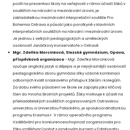
podíl na prezentaci školy na veřejnosti v rámci účastí žáků v
soutěžích na národní a mezinárodní úrovni, je
zakladatelkou mezinárodní interpretační soutěže Pro
Bohemia Ostrava a působí jako porotkyně v klavírních
interpretačních soutěžích na národní i mezinárodní úrovni.
Je jednou z velkých pedagogických a uměleckých
osobností Janáčkovy konzervatoře v Ostravě.
Mgr. Zdeňka Morcinková, Slezské gymnázium, Opava,
příspěvková organizace
- Mgr. Zdeňka Morcinková
vyučuje anglický jazyk a dějepis a je nejvýraznější osobností
pedagogického sboru gymnázia díky vzácné kombinaci
odborných kvalit a laskavého přístupu k žákům i kolegům.
Za dobu svého působení ve škole se zapojila jako klíčový
člen do mnoha školních projektů. Žáky motivuje k účasti na
překladatelských soutěžích organizovaných Ostravskou
univerzitou a Univerzitou Palackého, je spolukoordinátorkou
programu Erasmus+. V rámci operačního programu
Vzdělávání pro konkurenceschopnost zorganizovala pro
žáky vzdělávací pobyt s jazykovým kurzem v Edinburghu.