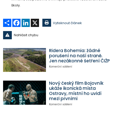
školy.
Sdílet
Facebook
LinkedIn
X
Vytisknout článek
Nahlásit chybu
Ridera Bohemia: žádné
porušení na naší straně.
Jen nezákonné šetření ČIŽP
Komerční sdělení
Nový český film Bojovník
ukáže ikonická místa
Ostravy, místní ho uvidí
mezi prvními
Komerční sdělení