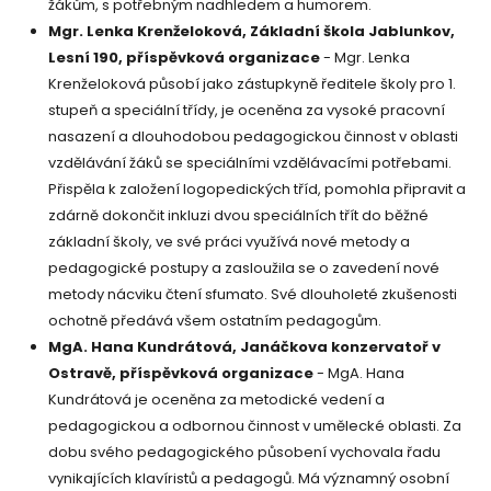
žákům, s potřebným nadhledem a humorem.
Mgr. Lenka Krenželoková, Základní škola Jablunkov,
Lesní 190, příspěvková organizace
- Mgr. Lenka
Krenželoková působí jako zástupkyně ředitele školy pro 1.
stupeň a speciální třídy, je oceněna za vysoké pracovní
nasazení a dlouhodobou pedagogickou činnost v oblasti
vzdělávání žáků se speciálními vzdělávacími potřebami.
Přispěla k založení logopedických tříd, pomohla připravit a
zdárně dokončit inkluzi dvou speciálních třít do běžné
základní školy, ve své práci využívá nové metody a
pedagogické postupy a zasloužila se o zavedení nové
metody nácviku čtení sfumato. Své dlouholeté zkušenosti
ochotně předává všem ostatním pedagogům.
MgA. Hana Kundrátová, Janáčkova konzervatoř v
Ostravě, příspěvková organizace
- MgA. Hana
Kundrátová je oceněna za metodické vedení a
pedagogickou a odbornou činnost v umělecké oblasti. Za
dobu svého pedagogického působení vychovala řadu
vynikajících klavíristů a pedagogů. Má významný osobní