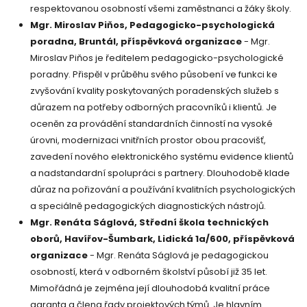
respektovanou osobností všemi zaměstnanci a žáky školy.
Mgr. Miroslav Piňos, Pedagogicko-psychologická
poradna, Bruntál, příspěvková organizace
- Mgr.
Miroslav Piňos je ředitelem pedagogicko-psychologické
poradny. Přispěl v průběhu svého působení ve funkci ke
zvyšování kvality poskytovaných poradenských služeb s
důrazem na potřeby odborných pracovníků i klientů. Je
oceněn za provádění standardních činností na vysoké
úrovni, modernizaci vnitřních prostor obou pracovišť,
zavedení nového elektronického systému evidence klientů
a nadstandardní spolupráci s partnery. Dlouhodobě klade
důraz na pořizování a používání kvalitních psychologických
a speciálně pedagogických diagnostických nástrojů.
Mgr. Renáta Ságlová, Střední škola technických
oborů, Havířov-Šumbark, Lidická 1a/600, příspěvková
organizace
- Mgr. Renáta Ságlová je pedagogickou
osobností, která v odborném školství působí již 35 let.
Mimořádná je zejména její dlouhodobá kvalitní práce
garanta a člena řady projektových týmů. Je hlavním