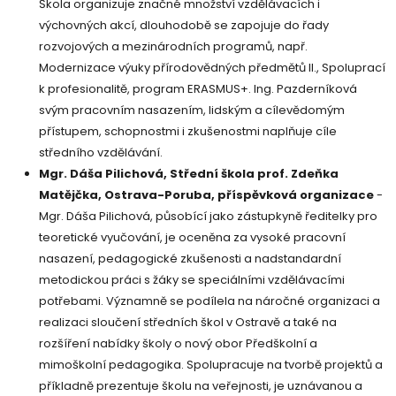
Škola organizuje značné množství vzdělávacích i
výchovných akcí, dlouhodobě se zapojuje do řady
rozvojových a mezinárodních programů, např.
Modernizace výuky přírodovědných předmětů II., Spoluprací
k profesionalitě, program ERASMUS+. Ing. Pazderníková
svým pracovním nasazením, lidským a cílevědomým
přístupem, schopnostmi i zkušenostmi naplňuje cíle
středního vzdělávání.
Mgr. Dáša Pilichová, Střední škola prof. Zdeňka
Matějčka, Ostrava-Poruba, příspěvková organizace
-
Mgr. Dáša Pilichová, působící jako zástupkyně ředitelky pro
teoretické vyučování, je oceněna za vysoké pracovní
nasazení, pedagogické zkušenosti a nadstandardní
metodickou práci s žáky se speciálními vzdělávacími
potřebami. Významně se podílela na náročné organizaci a
realizaci sloučení středních škol v Ostravě a také na
rozšíření nabídky školy o nový obor Předškolní a
mimoškolní pedagogika. Spolupracuje na tvorbě projektů a
příkladně prezentuje školu na veřejnosti, je uznávanou a