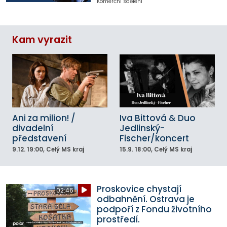
Komerční sdělení
Kam vyrazit
Ani za milion! /
Iva Bittová & Duo
divadelní
Jedlinský-
představení
Fischer/koncert
9.12.
19:00
, Celý MS kraj
15.9.
18:00
, Celý MS kraj
Proskovice chystají
02:46
odbahnění. Ostrava je
podpoří z Fondu životního
prostředí.