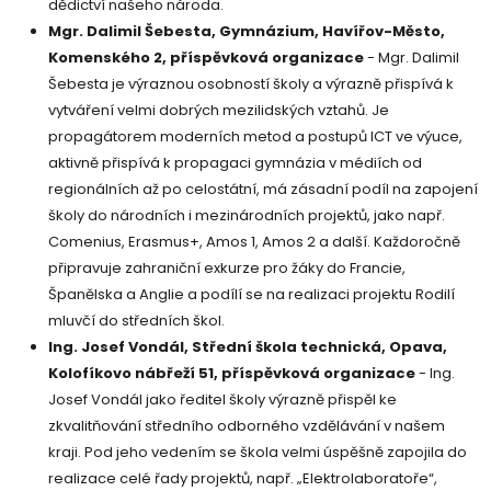
dědictví našeho národa.
Mgr. Dalimil Šebesta, Gymnázium, Havířov-Město,
Komenského 2, příspěvková organizace
- Mgr. Dalimil
Šebesta je výraznou osobností školy a výrazně přispívá k
vytváření velmi dobrých mezilidských vztahů. Je
propagátorem moderních metod a postupů ICT ve výuce,
aktivně přispívá k propagaci gymnázia v médiích od
regionálních až po celostátní, má zásadní podíl na zapojení
školy do národních i mezinárodních projektů, jako např.
Comenius, Erasmus+, Amos 1, Amos 2 a další. Každoročně
připravuje zahraniční exkurze pro žáky do Francie,
Španělska a Anglie a podílí se na realizaci projektu Rodilí
mluvčí do středních škol.
Ing. Josef Vondál, Střední škola technická, Opava,
Kolofíkovo nábřeží 51, příspěvková organizace
- Ing.
Josef Vondál jako ředitel školy výrazně přispěl ke
zkvalitňování středního odborného vzdělávání v našem
kraji. Pod jeho vedením se škola velmi úspěšně zapojila do
realizace celé řady projektů, např. „Elektrolaboratoře“,