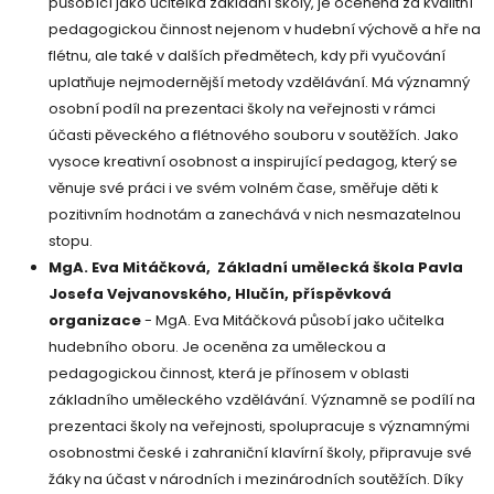
působící jako učitelka základní školy, je oceněna za kvalitní
pedagogickou činnost nejenom v hudební výchově a hře na
flétnu, ale také v dalších předmětech, kdy při vyučování
uplatňuje nejmodernější metody vzdělávání. Má významný
osobní podíl na prezentaci školy na veřejnosti v rámci
účasti pěveckého a flétnového souboru v soutěžích. Jako
vysoce kreativní osobnost a inspirující pedagog, který se
věnuje své práci i ve svém volném čase, směřuje děti k
pozitivním hodnotám a zanechává v nich nesmazatelnou
stopu.
MgA. Eva Mitáčková, Základní umělecká škola Pavla
Josefa Vejvanovského, Hlučín, příspěvková
organizace
- MgA. Eva Mitáčková působí jako učitelka
hudebního oboru. Je oceněna za uměleckou a
pedagogickou činnost, která je přínosem v oblasti
základního uměleckého vzdělávání. Významně se podílí na
prezentaci školy na veřejnosti, spolupracuje s významnými
osobnostmi české i zahraniční klavírní školy, připravuje své
žáky na účast v národních i mezinárodních soutěžích. Díky