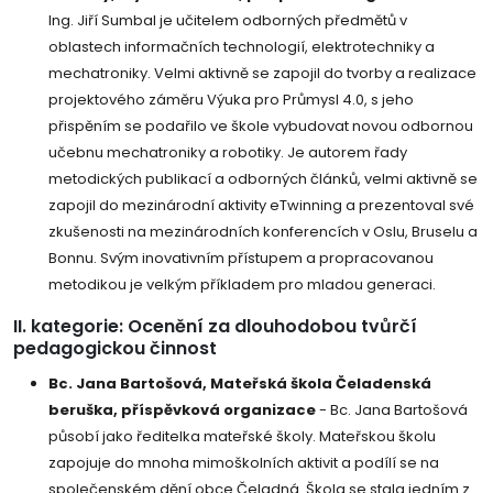
Ing. Jiří Sumbal je učitelem odborných předmětů v
oblastech informačních technologií, elektrotechniky a
mechatroniky. Velmi aktivně se zapojil do tvorby a realizace
projektového záměru Výuka pro Průmysl 4.0, s jeho
přispěním se podařilo ve škole vybudovat novou odbornou
učebnu mechatroniky a robotiky. Je autorem řady
metodických publikací a odborných článků, velmi aktivně se
zapojil do mezinárodní aktivity eTwinning a prezentoval své
zkušenosti na mezinárodních konferencích v Oslu, Bruselu a
Bonnu. Svým inovativním přístupem a propracovanou
metodikou je velkým příkladem pro mladou generaci.
II. kategorie: Ocenění za dlouhodobou tvůrčí
pedagogickou činnost
Bc. Jana Bartošová, Mateřská škola Čeladenská
beruška, příspěvková organizace
- Bc. Jana Bartošová
působí jako ředitelka mateřské školy. Mateřskou školu
zapojuje do mnoha mimoškolních aktivit a podílí se na
společenském dění obce Čeladná. Škola se stala jedním z