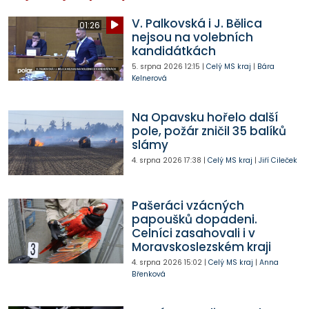
V. Palkovská i J. Bělica
01:26
nejsou na volebních
kandidátkách
5. srpna 2026
12:15
|
Celý MS kraj
|
Bára
Kelnerová
Na Opavsku hořelo další
pole, požár zničil 35 balíků
slámy
4. srpna 2026
17:38
|
Celý MS kraj
|
Jiří Cileček
Pašeráci vzácných
papoušků dopadeni.
Celníci zasahovali i v
Moravskoslezském kraji
4. srpna 2026
15:02
|
Celý MS kraj
|
Anna
Břenková