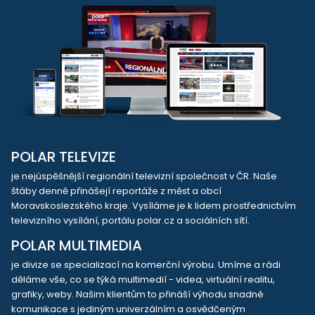
POLAR TELEVIZE
je nejúspěšnější regionální televizní společnost v ČR. Naše
štáby denně přinášejí reportáže z měst a obcí
Moravskoslezského kraje. Vysíláme je k lidem prostřednictvím
televizního vysílání, portálu polar.cz a sociálních sítí.
POLAR MULTIMEDIA
je divize se specializací na komerční výrobu. Umíme a rádi
děláme vše, co se týká multimedií - videa, virtuální realitu,
grafiky, weby. Našim klientům to přináší výhodu snadné
komunikace s jediným univerzálním a osvědčeným