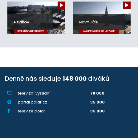
HAVÍŘOV
NOVÝ JIČÍN
NÁMĚSTÍ REPUBLIKY, HAVÍŘOV
MASARYKOVO NÁMĚSTÍ, NOVÝ JIČÍN
Denně nás sleduje
148 000
diváků
televizní vysílání
78 000
portál polar.cz
35 000
televize.polar
35 000