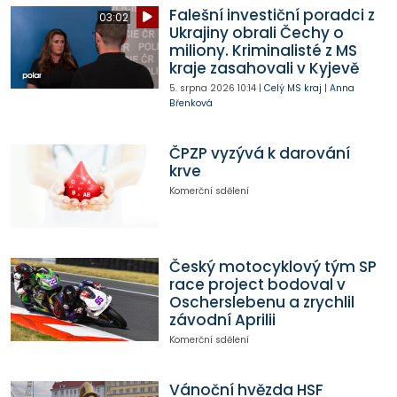
Falešní investiční poradci z
03:02
Ukrajiny obrali Čechy o
miliony. Kriminalisté z MS
kraje zasahovali v Kyjevě
5. srpna 2026
10:14
|
Celý MS kraj
|
Anna
Břenková
ČPZP vyzývá k darování
krve
Komerční sdělení
Český motocyklový tým SP
race project bodoval v
Oscherslebenu a zrychlil
závodní Aprilii
Komerční sdělení
Vánoční hvězda HSF