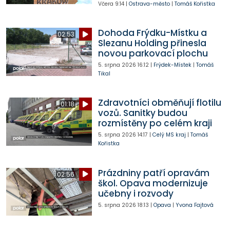
Včera
9:14
|
Ostrava-město
|
Tomáš Kořistka
Dohoda Frýdku-Místku a
02:53
Slezanu Holding přinesla
novou parkovací plochu
5. srpna 2026
16:12
|
Frýdek-Místek
|
Tomáš
Tikal
Zdravotníci obměňují flotilu
01:18
vozů. Sanitky budou
rozmístěny po celém kraji
5. srpna 2026
14:17
|
Celý MS kraj
|
Tomáš
Kořistka
Prázdniny patří opravám
02:56
škol. Opava modernizuje
učebny i rozvody
5. srpna 2026
18:13
|
Opava
|
Yvona Fajtová