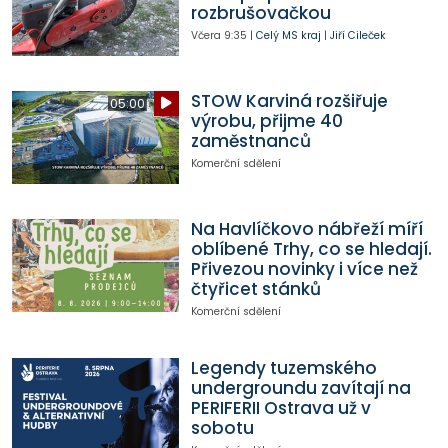
rozbrušovačkou
Včera
9:35
|
Celý MS kraj
|
Jiří Cileček
STOW Karviná rozšiřuje
05:00
výrobu, přijme 40
zaměstnanců
Komerční sdělení
Na Havlíčkovo nábřeží míří
oblíbené Trhy, co se hledají.
Přivezou novinky i více než
čtyřicet stánků
Komerční sdělení
Legendy tuzemského
undergroundu zavítají na
PERIFERII Ostrava už v
sobotu