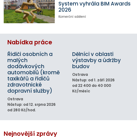
System vyhrála BIM Awards
2026
Komerční sdělení
Nabídka práce
Řidiči osobních a
Dělníci v oblasti
malých
výstavby a údržby
dodávkových
budov
automobilů (kromě
Ostrava
taxikářů a řidičů
Nástup: od 1. září 2026
zdravotnické
od 22 400 do 40 000
dopravní služby)
Kč/měsíc
Ostrava
Nástup: od 12. srpna 2026
od 280 Kč/hod.
Nejnovější zprávy