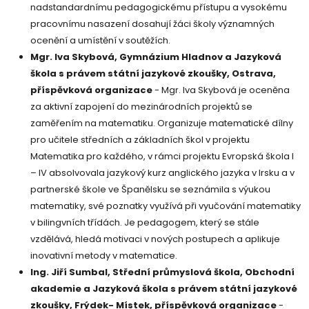
nadstandardnímu pedagogickému přístupu a vysokému
pracovnímu nasazení dosahují žáci školy významných
ocenění a umístění v soutěžích.
Mgr. Iva Skybová, Gymnázium Hladnov a Jazyková
škola s právem státní jazykové zkoušky, Ostrava,
příspěvková organizace
-
Mgr. Iva Skybová je oceněna
za aktivní zapojení do mezinárodních projektů se
zaměřením na matematiku. Organizuje matematické dílny
pro učitele středních a základních škol v projektu
Matematika pro každého, v rámci projektu Evropská škola I
– IV absolvovala jazykový kurz anglického jazyka v Irsku a v
partnerské škole ve Španělsku se seznámila s výukou
matematiky, své poznatky využívá při vyučování matematiky
v bilingvních třídách. Je pedagogem, který se stále
vzdělává, hledá motivaci v nových postupech a aplikuje
inovativní metody v matematice.
Ing. Jiří Sumbal, Střední průmyslová škola, Obchodní
akademie a Jazyková škola s právem státní jazykové
zkoušky, Frýdek- Místek, příspěvková organizace
-