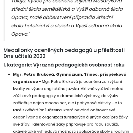
Tuleja. Kytice pro oceněné zajistila Masarykova
střední škola zemědělská a Vyšší odborná škola
Opava, malé občerstvení připravila Střední
škola hotelnictví a služeb a Vyšší odborná škola
Opava."
Medailonky oceněných pedagogů u příležitosti
Dne učitelů 2022
I. kategorie: Výrazná pedagogická osobnost roku
Mgr. Petra Bruková, Gymnázium, Třinec, příspěvková
organizace
- Mgr. Petra Bruková je oceněna za zvýšení
kvality ve výuce anglického jazyka. Aktivně využívá metod
zážitkové pedagogiky a dramatické výchovy, do výuky
začleňuje nejen mnoho her, ale i pohybové aktivity. Je to
také skvělá třídní učitelka, která neváhá obětovat své
osobní volno k organizaci turistických či jiných akcí pro žáky
své třídy. Talentované žáky připravuje pro řadu soutěží,
aktivně také vyhledává možnosti spolupráce školy s rodilými