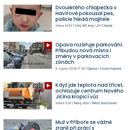
Dvouletého chlapečka v
Havířově pokousal pes,
policie hledá majitele
Včera
14:33
|
Celý MS kraj
|
Jiří Cileček
Opava rozšiřuje parkování.
02:33
Přibudou nová místa i
změny v parkovacích
zónách
5. srpna 2026
17:24
|
Opava
|
Yvona Fajtová
Když jde teplota nad třicet,
01:20
ochlazuje centrum Nového
Jičína kropicí vůz
Včera
11:26
|
Nový Jičín
|
Petra Dorazilová
Muž v Příboře se vážně
zranil při práci s