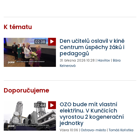
K tématu
Den učitelů oslavil v kině
02:38
Centrum úspěchy žáků i
pedagogů
31. března 2026
10:28
|
Havířov
|
Bára
Kelnerová
Doporučujeme
OZO bude mít vlastní
02:44
elektřinu. V Kunčicích
vyrostou 2 kogenerační
jednotky
Včera
10:06
|
Ostrava-město
|
Tomáš Kořistka