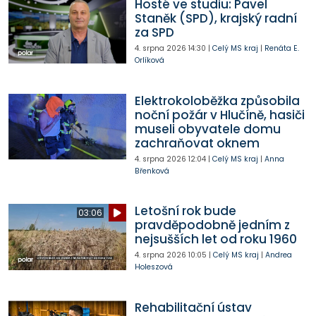
Hosté ve studiu: Pavel
Staněk (SPD), krajský radní
za SPD
4. srpna 2026
14:30
|
Celý MS kraj
|
Renáta E.
Orlíková
Elektrokoloběžka způsobila
noční požár v Hlučíně, hasiči
museli obyvatele domu
zachraňovat oknem
4. srpna 2026
12:04
|
Celý MS kraj
|
Anna
Břenková
Letošní rok bude
03:06
pravděpodobně jedním z
nejsušších let od roku 1960
4. srpna 2026
10:05
|
Celý MS kraj
|
Andrea
Holeszová
Rehabilitační ústav