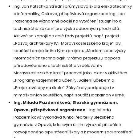
Ing. Jan Patschka Střední průmyslová škola elektrotechniky
a informatiky, Ostrava, příspěvková organizace Ing. Jan
Patschka se významně podílí na vytváření studijního a
technického zázemí pro výuku odborných předmětů.
Aktivně se zapojil do celé řady projektů, např. projekt
„Rozvoj architektury ICT Moravskoslezského kraje“, byl
součástí projekčního týmu projektu „Modernizace výuky
informačních technologií“, v rámci projektu „Podpora
přírodovědného a technického vzdělávání v
Moravskoslezském kraji“ pracoval jako lektor v aktivitách
„Programy vzájemného učení“, „Sdílení učeben“ a
„Projektové dny na škole“. Žáky školy podporuje i v
mimoškolních soutěžích, např. soutěž Hackathon v Brně.
Ing. Milada Pazderníková, Slezské gymnázium,
Opava, příspěvková organizace
- Ing. Milada
Pazderníková vykonává funkci ředitelky Slezského
gymnázia v Opavě, kde svým úsilím výrazně přispěla k
rozvoji daného typu střední školy a k modernizaci prostředí.