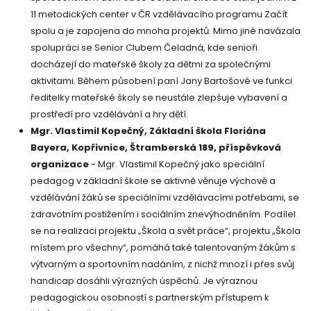
11 metodických center v ČR vzdělávacího programu Začít
spolu a je zapojena do mnoha projektů. Mimo jiné navázala
spolupráci se Senior Clubem Čeladná, kde senioři
docházejí do mateřské školy za dětmi za společnými
aktivitami. Během působení paní Jany Bartošové ve funkci
ředitelky mateřské školy se neustále zlepšuje vybavení a
prostředí pro vzdělávání a hry dětí.
Mgr. Vlastimil Kopečný, Základní škola Floriána
Bayera, Kopřivnice, Štramberská 189, příspěvková
organizace
- Mgr. Vlastimil Kopečný jako speciální
pedagog v základní škole se aktivně věnuje výchově a
vzdělávání žáků se speciálními vzdělávacími potřebami, se
zdravotním postižením i sociálním znevýhodněním. Podílel
se na realizaci projektu „Škola a svět práce“, projektu „Škola
místem pro všechny“, pomáhá také talentovaným žákům s
výtvarným a sportovním nadáním, z nichž mnozí i přes svůj
handicap dosáhli výrazných úspěchů. Je výraznou
pedagogickou osobností s partnerským přístupem k