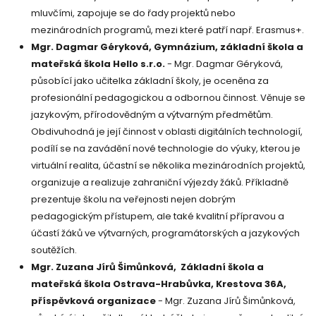
mluvčími, zapojuje se do řady projektů nebo
mezinárodních programů, mezi které patří např. Erasmus+.
Mgr. Dagmar Géryková, Gymnázium, základní škola a
mateřská škola Hello s.r.o.
- Mgr. Dagmar Géryková,
působící jako učitelka základní školy, je oceněna za
profesionální pedagogickou a odbornou činnost. Věnuje se
jazykovým, přírodovědným a výtvarným předmětům.
Obdivuhodná je její činnost v oblasti digitálních technologií,
podílí se na zavádění nové technologie do výuky, kterou je
virtuální realita, účastní se několika mezinárodních projektů,
organizuje a realizuje zahraniční výjezdy žáků. Příkladně
prezentuje školu na veřejnosti nejen dobrým
pedagogickým přístupem, ale také kvalitní přípravou a
účastí žáků ve výtvarných, programátorských a jazykových
soutěžích.
Mgr. Zuzana Jírů Šimůnková, Základní škola a
mateřská škola Ostrava-Hrabůvka, Krestova 36A,
příspěvková organizace
- Mgr. Zuzana Jírů Šimůnková,