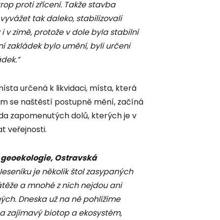
strop proti zřícení. Takže stavba
vyvážet tak daleko, stabilizovali
 v zimě, protože v dole byla stabilní
í zakládek bylo umění, byli určeni
ádek.”
sta určená k likvidaci, místa, která
 nim se naštěstí postupně mění, začíná
ada zapomenutých dolů, kterých je v
t veřejnosti.
a geoekologie, Ostravská
eseníku je několik štol zasypaných
átěže a mnohé z nich nejdou ani
ných. Dneska už na ně pohlížíme
 na zajímavý biotop a ekosystém,