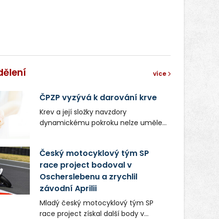
dělení
více
ČPZP vyzývá k darování krve
Krev a její složky navzdory
dynamickému pokroku nelze uměle
vyrobit. Zdravotnictví se tudíž bez
ochoty lidí darovat tuto
Český motocyklový tým SP
nenahraditelnou tělní tekutinu
race project bodoval v
neobejde. Naléhavá potřeba doplnit
Oscherslebenu a zrychlil
krevní zásoby nastává vždy v létě,
kdy stoupá počet úrazů. Česká
závodní Aprilii
průmyslová zdravotní pojišťovna
Mladý český motocyklový tým SP
(ČPZP) apeluje na všechny, kteří se
race project získal další body v