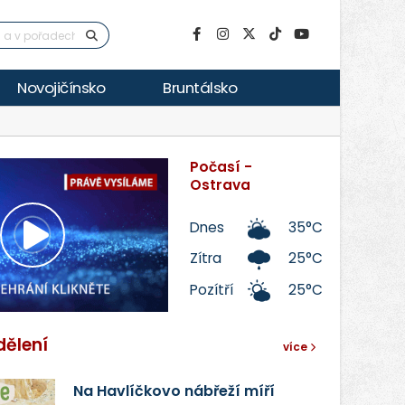
Novojičínsko
Bruntálsko
Počasí -
Ostrava
Dnes
35°C
Přehrát
Zítra
25°C
Pozítří
25°C
video
dělení
více
Na Havlíčkovo nábřeží míří