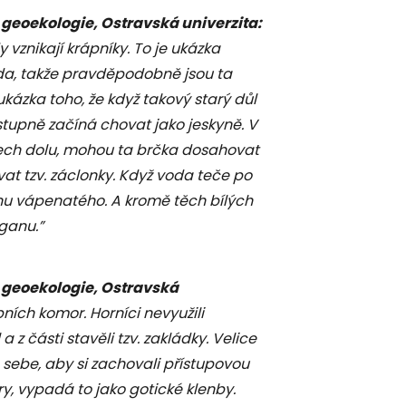
 geoekologie, Ostravská univerzita:
 vznikají krápníky. To je ukázka
da, takže pravděpodobně jsou ta
 ukázka toho, že když takový starý důl
stupně začíná chovat jako jeskyně. V
tech dolu, mohou ta brčka dosahovat
at tzv. záclonky. Když voda teče po
itanu vápenatého. A kromě těch bílých
ganu.”
a geoekologie, Ostravská
bních komor. Horníci nevyužili
 z části stavěli tzv. zakládky. Velice
 sebe, aby si zachovali přístupovou
ry, vypadá to jako gotické klenby.