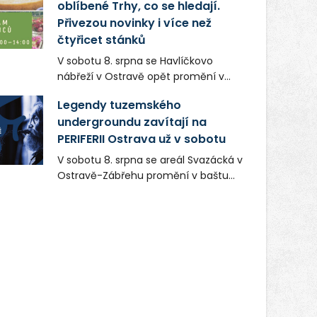
oblíbené Trhy, co se hledají.
Přivezou novinky i více než
čtyřicet stánků
V sobotu 8. srpna se Havlíčkovo
nábřeží v Ostravě opět promění v
místo plné vůní, chutí a poctivých
Legendy tuzemského
lokálních výrobků. Trhy, co se hledají
undergroundu zavítají na
tentokrát nabídnou více než čtyřicet
PERIFERII Ostrava už v sobotu
pečlivě vybraných stánků s kvalitní
gastronomií, farmářskými produkty,
V sobotu 8. srpna se areál Svazácká v
designem i řemeslnou tvorbou.
Ostravě-Zábřehu promění v baštu
Návštěvníci se mohou těšit nejen na
undergroundové a alternativní
oblíbené stálice, ale také na řadu
hudby. Uskuteční se zde totiž první
novinek, které v Ostravě běžně
ročník festivalu PERIFERIE Ostrava.
nepotkají.
Brány areálu se otevřou půlhodinu po
poledni, na příchozí čekají koncerty,
autorská čtení a rozhovory.
Vstupenky v ceně 450 Kč jsou v
prodeji.