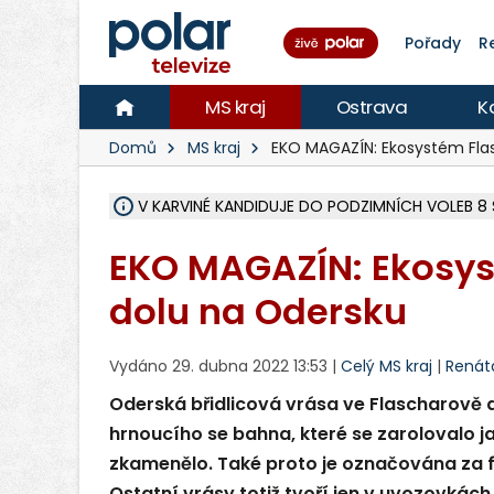
Pořady
R
MS kraj
Ostrava
K
Domů
MS kraj
EKO MAGAZÍN: Ekosystém Fla
V KARVINÉ KANDIDUJE DO PODZIMNÍCH VOLEB 8 
ŠEST JEDNOTEK HASIČŮ ZASAHOVALO U POŽÁRU
HOŘELO NA DVOU HEKTARECH A ZNIČENO BYLO 3
KARVINÁ ZNÁ BUDOUCÍ PODOBU AREÁLU LODIČ
MORAVSKOSLEZŠTÍ POLICISTÉ ODHALILI MEZINÁ
LÁKALI LIDI NA ZISKY Z KRYPTOMĚN, INFO A VIDE
MINISTESTVO ŽIVOTNÍHO PROSTŘEDÍ PŘEVZALO
A ROZHODLO, ŽE VINÍK ZA ŠKODY PO ZAVEZENÍ 
EVROPSKÝ ŽALOBCE V OSTRAVĚ ŽALUJE 5 LIDÍ A
SLEZSKÁ OSTRAVA PŘIPRAVUJE PROJEKTOVOU D
FRÝDEK-MÍSTEK DOKONČIL STAVBU VOLNOČASOVÉ
HNUTÍ ANO V HAVÍŘOVĚ NEZAŘADÍ HEJTMANA JO
VĚRA PALKOVSKÁ UŽ NEBUDE KANDIDOVAT NA PR
FOTBALISTA LAURI LAINE SE VRACÍ Z BANÍKU OS
F-M DOKONČIL PRVNÍ STUPEŇ PROJEKTOVÉ
EKO MAGAZÍN: Ekosy
dolu na Odersku
Vydáno 29. dubna 2022 13:53 |
Celý MS kraj
|
Renáta
Oderská břidlicová vrása ve Flascharově 
hrnoucího se bahna, které se zarolovalo ja
zkamenělo. Také proto je označována za 
Ostatní vrásy totiž tvoří jen v uvozovkách