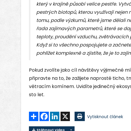
který v krajině působí velice pestře. Vyt
pestrých biotopů, kterou využívají nejen n
tomu, podle výzkumů, které jsme dělali na
řada zajímavých parametrů, které se daj
teploty, proudění vzduchu, zvětrávacích
Když si to všechno pospojujete a začnet
pohlížet komplexně a zjistíte, že je to z
Pokud zvolíte jako cíl návštěvy výjimečné m
připravte na to, že zažijete naprosté ticho, 
větracím komínem. Uvidíte jedinečný ekosy
sto let.
Sdílet
Facebook
LinkedIn
X
Vytisknout článek
Stáhnout video