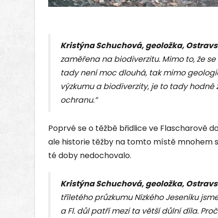
Kristýna Schuchová, geoložka, Ostravs
zaměřena na biodiverzitu. Mimo to, že se l
tady není moc dlouhá, tak mimo geologi
výzkumu a biodiverzity, je to tady hodně
ochranu.”
Poprvé se o těžbě břidlice ve Flascharově do
ale historie těžby na tomto místě mnohem s
té doby nedochovalo.
Kristýna Schuchová, geoložka, Ostravs
tříletého průzkumu Nízkého Jeseníku jsme
a Fl. důl patří mezi ta větší důlní díla. P