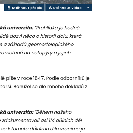
Stáhnout přepis
Stáhnout video
ká univerzita:
“Prohlídka je hodně
idé dozví něco o historii dolu, která
e a základů geomorfologického
 zaměřené na netopýry a jejich
lě píše v roce 1847. Podle odborníků je
tarší. Bohužel se ale mnoho dokladů z
ká univerzita:
“Během našeho
 zdokumentovali asi 114 důlních děl
roč se k tomuto důlnímu dílu vracíme je