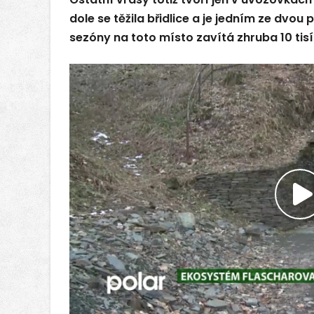
dole se těžila břidlice a je jedním ze dvo
sezóny na toto místo zavítá zhruba 10 tisíc
P
v