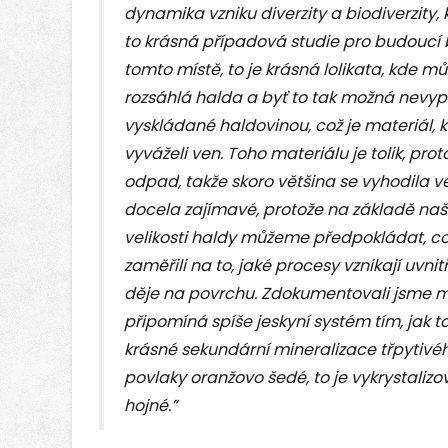
dynamika vzniku diverzity a biodiverzity
to krásná případová studie pro budoucí 
tomto místě, to je krásná lolikata, kde m
rozsáhlá halda a byť to tak možná nevypa
vyskládané haldovinou, což je materiál, k
vyváželi ven. Toho materiálu je tolik, pro
odpad, takže skoro většina se vyhodila ve
docela zajímavé, protože na základě naše
velikosti haldy můžeme předpokládat, c
zaměřili na to, jaké procesy vznikají uvnit
děje na povrchu. Zdokumentovali jsme mi
připomíná spíše jeskyní systém tím, jak 
krásné sekundární mineralizace třpytivé
povlaky oranžovo šedé, to je vykrystalizo
hojné.”