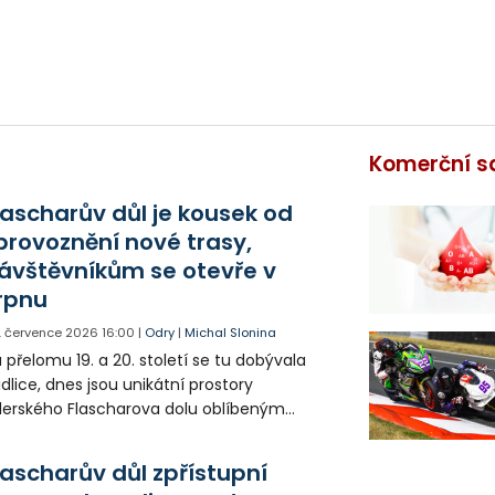
Komerční s
lascharův důl je kousek od
provoznění nové trasy,
ávštěvníkům se otevře v
rpnu
. července 2026
16:00
|
Odry
|
Michal Slonina
 přelomu 19. a 20. století se tu dobývala
idlice, dnes jsou unikátní prostory
erského Flascharova dolu oblíbeným
ristickým cílem. Letos se ale návštěvníci
prvé podívají i do některých dříve
lascharův důl zpřístupní
přístupných částí.