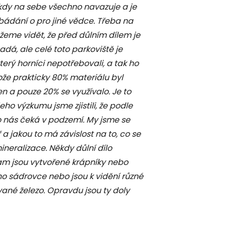
, kdy na sebe všechno navazuje a je
bádání o pro jiné vědce. Třeba na
ůžeme vidět, že před důlním dílem je
dá, ale celé toto parkoviště je
terý horníci nepotřebovali, a tak ho
tože prakticky 80% materiálu byl
n a pouze 20% se využívalo. Je to
ho výzkumu jsme zjistili, že podle
o nás čeká v podzemí. My jsme se
ř a jakou to má závislost na to, co se
neralizace. Někdy důlní dílo
tam jsou vytvořené krápníky nebo
ho sádrovce nebo jsou k vidění různé
vané železo. Opravdu jsou ty doly