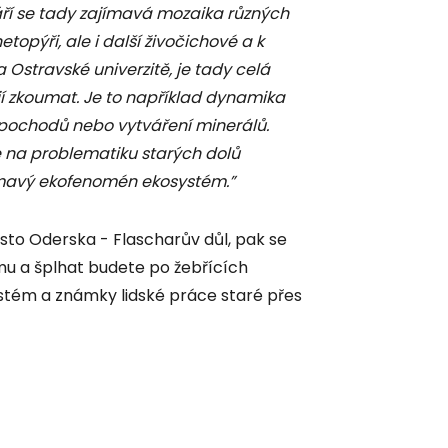
váří se tady zajímavá mozaika různých
etopýři, ale i další živočichové a k
 Ostravské univerzitě, je tady celá
í zkoumat. Je to například dynamika
 pochodů nebo vytváření minerálů.
e na problematiku starých dolů
ajímavý ekofenomén ekosystém.”
ísto Oderska - Flascharův důl, pak se
tmu a šplhat budete po žebřících
stém a známky lidské práce staré přes