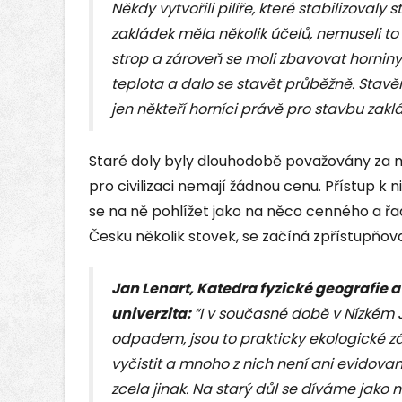
Někdy vytvořili pilíře, které stabilizovaly 
zakládek měla několik účelů, nemuseli to 
strop a zároveň se moli zbavovat horniny i
teplota a dalo se stavět průběžně. Stavěn
jen někteří horníci právě pro stavbu zakl
Staré doly byly dlouhodobě považovány za mí
pro civilizaci nemají žádnou cenu. Přístup k
se na ně pohlížet jako na něco cenného a ř
Česku několik stovek, se začíná zpřístupňova
Jan Lenart, Katedra fyzické geografie 
univerzita:
“I v současné době v Nízkém J
odpadem, jsou to prakticky ekologické z
vyčistit a mnoho z nich není ani evidova
zcela jinak. Na starý důl se díváme jako