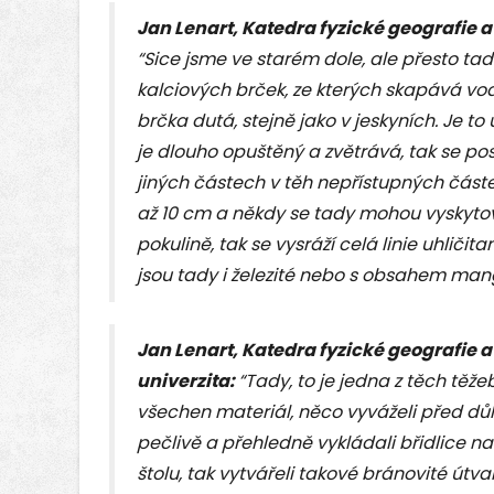
Jan Lenart, Katedra fyzické geografie a
“Sice jsme ve starém dole, ale přesto tady
kalciových brček, ze kterých skapává vo
brčka dutá, stejně jako v jeskyních. Je to
je dlouho opuštěný a zvětrává, tak se po
jiných částech v těh nepřístupných čás
až 10 cm a někdy se tady mohou vyskytov
pokulině, tak se vysráží celá linie uhlič
jsou tady i železité nebo s obsahem man
Jan Lenart, Katedra fyzické geografie 
univerzita:
“Tady, to je jedna z těch těže
všechen materiál, něco vyváželi před důl a
pečlivě a přehledně vykládali břidlice na
štolu, tak vytvářeli takové bránovité útva