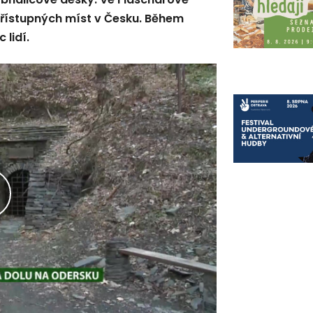
u přístupných míst v Česku. Během
 lidí.
řehrát
ideo