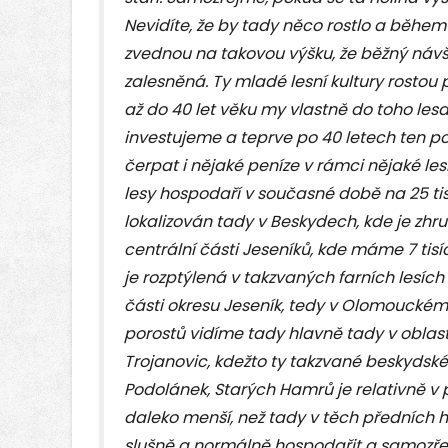
Nevidíte, že by tady něco rostlo a během 
zvednou na takovou výšku, že běžný návště
zalesněná. Ty mladé lesní kultury rostou
až do 40 let věku my vlastně do toho l
investujeme a teprve po 40 letech ten po
čerpat i nějaké peníze v rámci nějaké lesn
lesy hospodaří v současné době na 25 tis
lokalizován tady v Beskydech, kde je zhrub
centrální části Jeseníků, kde máme 7 tisíc
je rozptýlená v takzvaných farních lesíc
části okresu Jeseník, tedy v Olomouckém 
porostů vidíme tady hlavně tady v oblast
Trojanovic, kdežto ty takzvané beskydské 
Podolánek, Starých Hamrů je relativně v
daleko menší, než tady v těch předních
slušně a normálně hospodařit a samozřej