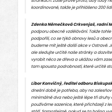
stránkách. Zase právě proto, aby tady ne
koordinované, takže je přihlášeno 200 lidí
Zdenka Němečková Crkvenjaš, radní M
podporu obecně vzdělávání. Takže tohle 
podpořili, co se týká obnovy lesů a obec
budeme mít ještě další akce v Ostravě. Já
ale sledujte určitě naše stránky a dozvíte
vyrobit něco ze dřeva a ukážou vám zase,
tam spousta podrobností, které určitě stoj
Libor Konvičný, ředitel odboru Biskupsk
dnešní době je potřeba, aby na zalesňov
minimálně dva nebo ještě lépe tři druhy 
používáme sazenice, které přicházejí z le
stáří. Samozřejmě, pokud se ta holina vysa