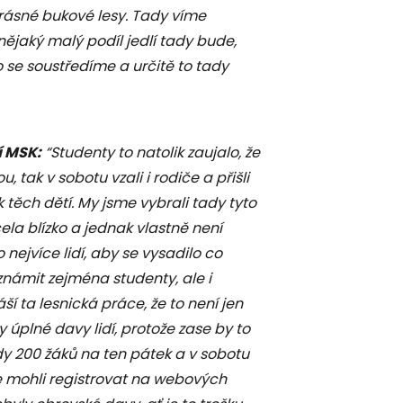
krásné bukové lesy. Tady víme
 nějaký malý podíl jedlí tady bude,
o se soustředíme a určitě to tady
í MSK:
“Studenty to natolik zaujalo, že
u, tak v sobotu vzali i rodiče a přišli
ik těch dětí. My jsme vybrali tady tyto
ela blízko a jednak vlastně není
nejvíce lidí, aby se vysadilo co
známit zejména studenty, ale i
ší ta lesnická práce, že to není jen
 úplné davy lidí, protože zase by to
ady 200 žáků na ten pátek a v sobotu
se mohli registrovat na webových