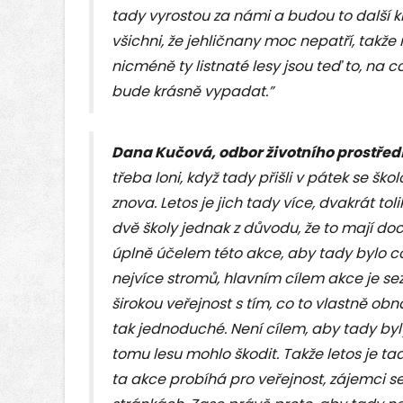
tady vyrostou za námi a budou to další 
všichni, že jehličnany moc nepatří, takže
nicméně ty listnaté lesy jsou teď to, na c
bude krásně vypadat.”
Dana Kučová, odbor životního prostřed
třeba loni, když tady přišli v pátek se školo
znova. Letos je jich tady více, dvakrát tol
dvě školy jednak z důvodu, že to mají doc
úplně účelem této akce, aby tady bylo co 
nejvíce stromů, hlavním cílem akce je se
širokou veřejnost s tím, co to vlastně obná
tak jednoduché. Není cílem, aby tady byly
tomu lesu mohlo škodit. Takže letos je t
ta akce probíhá pro veřejnost, zájemci 