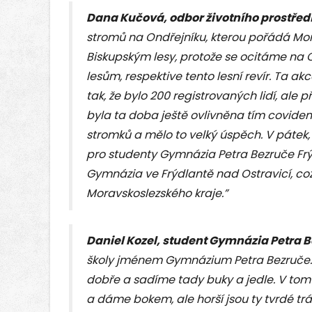
Dana Kučová, odbor životního prostřed
stromů na Ondřejníku, kterou pořádá Mora
Biskupským lesy, protože se ocitáme na O
lesům, respektive tento lesní revír. Ta ak
tak, že bylo 200 registrovaných lidí, ale
byla ta doba ještě ovlivněna tím covidem
stromků a mělo to velký úspěch. V pátek, 
pro studenty Gymnázia Petra Bezruče Fr
Gymnázia ve Frýdlantě nad Ostravicí, což
Moravskoslezského kraje.”
Daniel Kozel, student Gymnázia Petra 
školy jménem Gymnázium Petra Bezruče. D
dobře a sadíme tady buky a jedle. V tom
a dáme bokem, ale horší jsou ty tvrdé trá