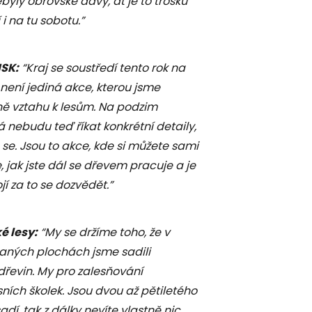
byly obrovské davy, ať je to trošku
 i na tu sobotu.”
SK:
“Kraj se soustředí tento rok na
není jediná akce, kterou jsme
ně vztahu k lesům. Na podzim
 nebudu teď říkat konkrétní detaily,
 se. Jsou to akce, kde si můžete sami
 jak jste dál se dřevem pracuje a je
í za to se dozvědět.”
é lesy:
“My se držíme toho, že v
aných plochách jsme sadili
dřevin. My pro zalesňování
sních školek. Jsou dvou až pětiletého
dí, tak z dálky nevíte vlastně nic.