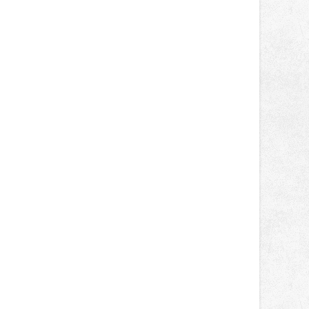
světa vrcholových zápasů, tentokrát
v MMA.