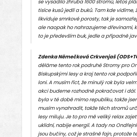
se vysadilo zhruba 1600 stromů, letos pl
tisíce kusů jedlí a buků. Tam kde vidíme
likviduje smrkové porosty, tak je samozř
ale naopak ho nahrazujeme dřevinami, kt
to je především buk, jedle a případně javo
Zdenka Němečková Crkvenjaš (ODS+TO
děláme tento rok podruhé Stromy pro On
Biskupskými lesy a kraj tento rok podpořil 
loni. A musím říct, že minulý rok byla velm
akci budeme rozhodně pokračovat i dál. L
byla v té době mimo republiku, takže jsem
musím vynahradit, takže těch stromů urči
lesy miluju. Je to pro mě veliký relax zaje
uklidní, nabije energií. A tady na Ondřej
jsou bučiny, což je strašně fajn, protože 