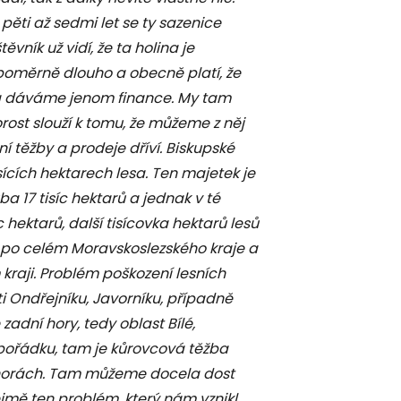
pěti až sedmi let se ty sazenice
vník už vidí, že ta holina je
 poměrně dlouho a obecně platí, že
esa dáváme jenom finance. My tam
rost slouží k tomu, že můžeme z něj
í těžby a prodeje dříví. Biskupské
ících hektarech lesa. Ten majetek je
a 17 tisíc hektarů a jednak v té
 hektarů, další tisícovka hektarů lesů
h po celém Moravskoslezského kraje a
kraji. Problém poškození lesních
i Ondřejníku, Javorníku, případně
zadní hory, tedy oblast Bílé,
 pořádku, tam je kůrovcová těžba
 horách. Tam můžeme docela dost
mě ten problém, který nám vznikl