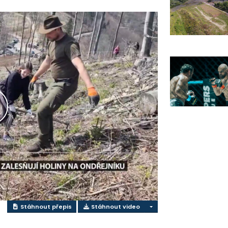
řehrát
ideo
Stáhnout přepis
Stáhnout video