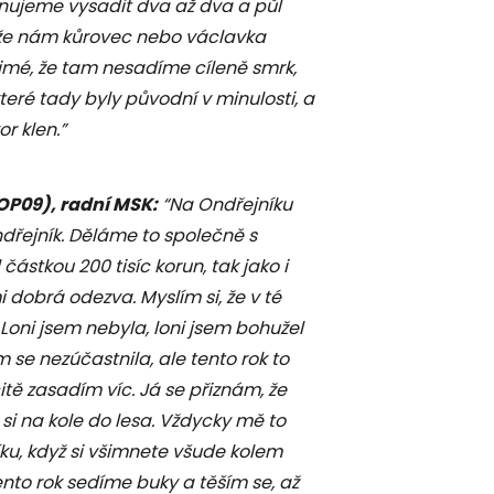
ánujeme vysadit dva až dva a půl
, že nám kůrovec nebo václavka
ejmé, že tam nesadíme cíleně smrk,
eré tady byly původní v minulosti, a
r klen.”
P09), radní MSK:
“Na Ondřejníku
dřejník. Děláme to společně s
částkou 200 tisíc korun, tak jako i
i dobrá odezva. Myslím si, že v té
oni jsem nebyla, loni jsem bohužel
 se nezúčastnila, ale tento rok to
tě zasadím víc. Já se přiznám, že
t si na kole do lesa. Vždycky mě to
níku, když si všimnete všude kolem
tento rok sedíme buky a těším se, až