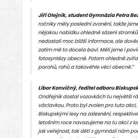
Jiří Olejník, student Gymnázia Petra B
ročníky měly poslední zvonění, takže jsm
nějakou nabídku ohledně sázení stromků 
nedostali moc bližší informace, ale dově
zatím mě to docela baví. Měli jsme i pov
fotosyntézy obecně. Potom ohledně zvířat
parohů, rohů a takovéhle věci obecně.”
Libor Konvičný, ředitel odboru Biskupsk
Ondřejník dostal vozovkách tu největší 
václavkou. Proto byl zvolen pro tuto akci,
Biskupskými lesy na zalesnění, respektiv
letošním roce navazujeme na tu akci z lo
jak veřejnost, tak děti z gymnázií nám p