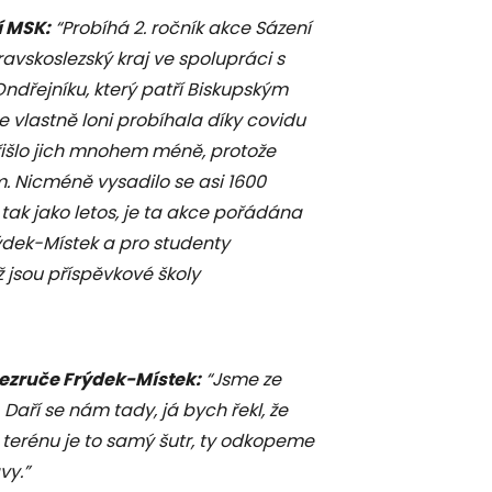
í MSK:
“Probíhá 2. ročník akce Sázení
vskoslezský kraj ve spolupráci s
ndřejníku, který patří Biskupským
ce vlastně loni probíhala díky covidu
 přišlo jich mnohem méně, protože
. Nicméně vysadilo se asi 1600
tak jako letos, je ta akce pořádána
ýdek-Místek a pro studenty
 jsou příspěvkové školy
Bezruče Frýdek-Místek:
“Jsme ze
aří se nám tady, já bych řekl, že
 terénu je to samý šutr, ty odkopeme
vy.”