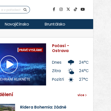
Novojičínsko
Bruntálsko
Počasí -
Ostrava
Dnes
24°C
Přehrát
Zítra
24°C
Pozítří
27°C
video
dělení
více
Ridera Bohemia: žádné