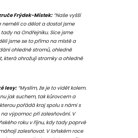
ezruče Frýdek-Místek:
“Naše vyšší
e neměli co dělat a dostal jsme
tady na Ondřejníku. Sice jsme
děli jsme se to přímo na místě a
ídání ohledně stromů, ohledně
, která ohrožují stromky a ohledně
é lesy:
“Myslím, že je to vidět kolem.
ránu jak suchem, tak kůrovcem a
 kterou pořádá kraj spolu s námi s
e na výpomoc při zalesňování. V
ňského roku v říjnu, kdy tady poprvé
omáhají zalesňovat. V loňském roce