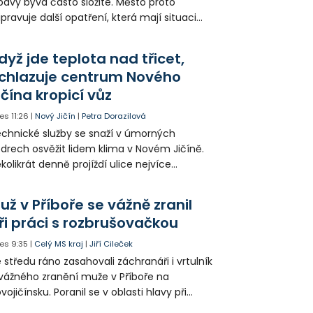
avy bývá často složité. Město proto
ipravuje další opatření, která mají situaci
epšit. Vznikají nová parkovací stání, mění se
ganizace dopravy a některé novinky čekají
dyž jde teplota nad třicet,
ké řidiče v parkovacích zónách.
chlazuje centrum Nového
ičína kropicí vůz
es
11:26
|
Nový Jičín
|
Petra Dorazilová
chnické služby se snaží v úmorných
drech osvěžit lidem klima v Novém Jičíně.
kolikrát denně projíždí ulice nejvíce
hřátého centra kropící vůz. Zvýšila se také
tenzita zálivky květinových záhonů.
už v Příboře se vážně zranil
ři práci s rozbrušovačkou
es
9:35
|
Celý MS kraj
|
Jiří Cileček
 středu ráno zasahovali záchranáři i vrtulník
vážného zranění muže v Příboře na
vojičínsku. Poranil se v oblasti hlavy při
áci s rozbrušovačkou. Následně byl