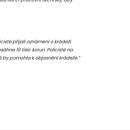
icisté přijali oznámení o krádeži
áhne 10 tisíc korun. Policisté na
erá by pomohla k objasnění krádeže.”