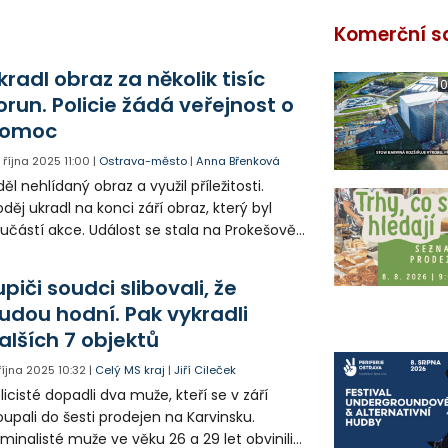
Komerční s
kradl obraz za několik tisíc
0
orun. Policie žádá veřejnost o
omoc
. října 2025
11:00
|
Ostrava-město
|
Anna Břenková
děl nehlídaný obraz a využil příležitosti.
oděj ukradl na konci září obraz, který byl
učástí akce. Událost se stala na Prokešově
městí před Magistrátem města Ostrava.
licie zatím nezná zloděje a prosí veřejnost
upiči soudci slibovali, že
identifikaci pachatele. Hodnota obrazu je
udou hodní. Pak vykradli
číslena na několik tisíc korun.
alších 7 objektů
 října 2025
10:32
|
Celý MS kraj
|
Jiří Cileček
licisté dopadli dva muže, kteří se v září
oupali do šesti prodejen na Karvinsku.
iminalisté muže ve věku 26 a 29 let obvinili z