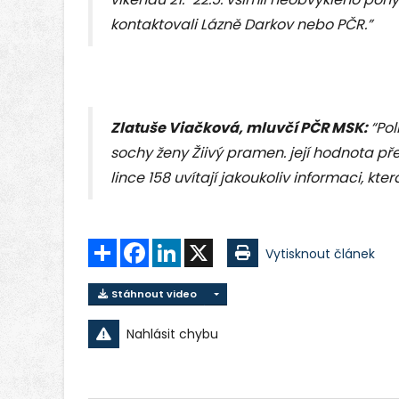
kontaktovali Lázně Darkov nebo PČR.”
Zlatuše Viačková, mluvčí PČR MSK:
“Pol
sochy ženy Žiivý pramen. její hodnota přes
lince 158 uvítají jakoukoliv informaci, kt
Sdílet
Facebook
LinkedIn
X
Vytisknout článek
Stáhnout video
Nahlásit chybu