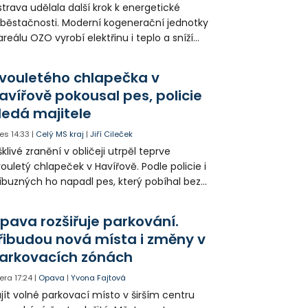
trava udělala další krok k energetické
běstačnosti. Moderní kogenerační jednotky
areálu OZO vyrobí elektřinu i teplo a sníží
klady i emise. Malou elektrárnu postaví
olia přímo v Kunčicích.
vouletého chlapečka v
avířově pokousal pes, policie
ledá majitele
es
14:33
|
Celý MS kraj
|
Jiří Cileček
klivé zranění v obličeji utrpěl teprve
ouletý chlapeček v Havířově. Podle policie i
íbuzných ho napadl pes, který pobíhal bez
dítka a náhubku. Majitel psa údajně z místa
ešel. Případem už se zabývá policie, která
pava rozšiřuje parkování.
jitele psa hledá.
řibudou nová místa i změny v
arkovacích zónách
era
17:24
|
Opava
|
Yvona Fajtová
jít volné parkovací místo v širším centru