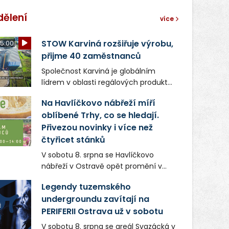
dělení
více
STOW Karviná rozšiřuje výrobu,
5:00
přijme 40 zaměstnanců
Společnost Karviná je globálním
lídrem v oblasti regálových produktů
a systémů, stabilním
Na Havlíčkovo nábřeží míří
zaměstnavatelem na Karvinsku a
oblíbené Trhy, co se hledají.
firmou s obrovským potenciálem.
Přivezou novinky i více než
čtyřicet stánků
V sobotu 8. srpna se Havlíčkovo
nábřeží v Ostravě opět promění v
místo plné vůní, chutí a poctivých
Legendy tuzemského
lokálních výrobků. Trhy, co se hledají
undergroundu zavítají na
tentokrát nabídnou více než čtyřicet
PERIFERII Ostrava už v sobotu
pečlivě vybraných stánků s kvalitní
gastronomií, farmářskými produkty,
V sobotu 8. srpna se areál Svazácká v