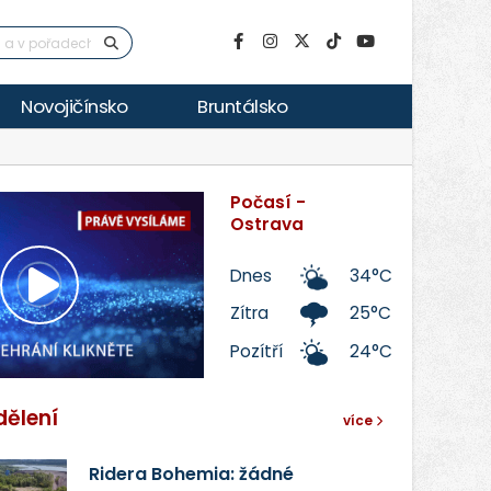
Novojičínsko
Bruntálsko
Počasí -
Ostrava
Dnes
34°C
Přehrát
Zítra
25°C
Pozítří
24°C
video
dělení
více
Ridera Bohemia: žádné