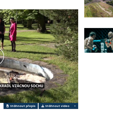
řehrát
ideo
Stáhnout přepis
Stáhnout video