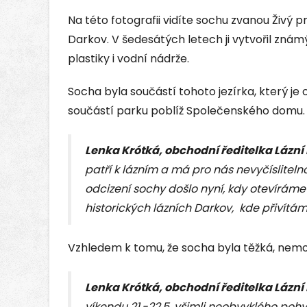
Na této fotografii vidíte sochu zvanou Živý 
Darkov. V šedesátých letech ji vytvořil zná
plastiky i vodní nádrže.
Socha byla součástí tohoto jezírka, který je 
součástí parku poblíž Společenského domu.
Lenka Krótká, obchodní ředitelka Lázní
patří k lázním a má pro nás nevyčísliteln
odcizení sochy došlo nyní, kdy otevíráme
historických lázních Darkov, kde přivítáme
Vzhledem k tomu, že socha byla těžká, nemohl
Lenka Krótká, obchodní ředitelka Lázní
víkendu 21.-22.5. všimli neobvyklého pohy