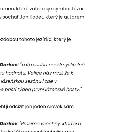
pramen, která zobrazuje symbol Lázní
mý sochař Jan Kodet, který je autorem
ozdobou tohoto jezírka, který je
 Darkov:
"Tato socha neodmyslitelně
ou hodnotu. Velice nás mrzí, že k
 lázeňskou sezónu i zde v
 příští týden první lázeňské hosty."
 ji odcizit jen jeden člověk sám.
 Darkov
: "Prosíme všechny, kteří si o
bu lidí či pracovní techniky, aby