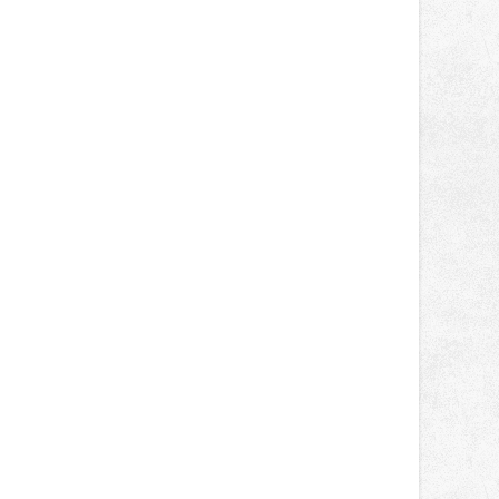
světa vrcholových zápasů, tentokrát
v MMA.