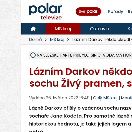
Pořady
R
MS kraj
Ostrava
K
Domů
MS kraj
Lázním Darkov někdo ukradl 
NA SLEZSKÉ HARTĚ PŘIBYLO SINIC, VODA MÁ HORŠ
ÚOHS DAL ZÁTORU POKUTU 100 000 ZA CHYBY 
AREÁL LODIČEK V KARVINÉ SE PŘIPRAVUJE NA VE
KARVINÁ ZNÁ BUDOUCÍ PODOBU AREÁLU LODIČ
MORAVSKOSLEZŠTÍ POLICISTÉ ODHALILI MEZINÁ
LÁKALI LIDI NA ZISKY Z KRYPTOMĚN, INFO A VIDE
RADNÍ OSTRAVY A POSLANKYNĚ A. HOFFMANNOV
NA POSTUP MINISTERSTVA ŽIVOTNÍHO PROSTŘED
MUŽ V PŘÍBOŘE SE VÁŽNĚ ZRANIL PŘI PRÁCI S 
SLEZSKÁ OSTRAVA PŘIPRAVUJE PROJEKTOVOU D
PODEZŘELÝ BALÍČEK ZASTAVIL PROVOZ NA NÁDRA
CHLAPEČKA (2) V HAVÍŘOVĚ POKOUSAL PES, POLI
MS KRAJ VYBUDUJE ZA 40 MILIONŮ V JABLUNKOVĚ
FOTBALISTA LAURI LAINE SE VRACÍ Z BANÍKU OS
F-M DOKONČIL VOLNOČASOVÝ AREÁL RIVKA PA
Lázním Darkov někdo
sochu Živý pramen, s
Vydáno 26. května 2022 16:49 |
Celý MS kraj
|
Moni
Lázně Darkov přišly o vzácnou sochu na
sochaře Jana Kodeta. Pro samotné lázně m
historickou hodnotu, je také jejich logem 
pátrá.