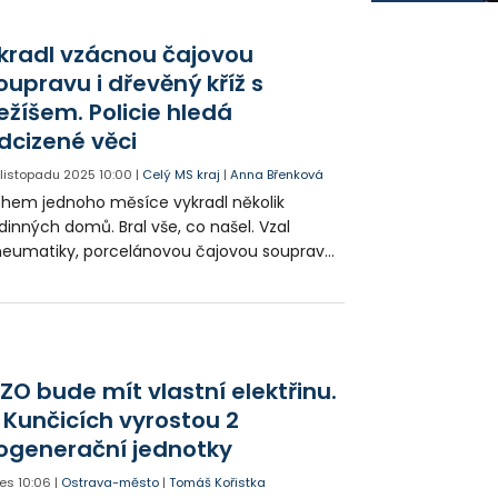
ádeže a poškození cizí věci. Soudci slibovali,
 už budou hodní a tak zůstali na svobodě.
kradl vzácnou čajovou
zději vykradli dalších sedm objektů. Teď už
oupravu i dřevěný kříž s
ou ve vazbě.
ežíšem. Policie hledá
dcizené věci
. listopadu 2025
10:00
|
Celý MS kraj
|
Anna Břenková
hem jednoho měsíce vykradl několik
dinných domů. Bral vše, co našel. Vzal
eumatiky, porcelánovou čajovou soupravu
rie Terezie, křišťálovou vázu a také
arožitný gramofon. Muž celkem ukradl věci
hodnotě přes sto tisíc korun. Usvědčilo ho
kolik důkazů. Kriminalisté muže obvinili.
ozí mu až pět let ve vězení. Policie žádá
ZO bude mít vlastní elektřinu.
vé majitele ukradených věcí, aby je vrátili.
 Kunčicích vyrostou 2
ogenerační jednotky
es
10:06
|
Ostrava-město
|
Tomáš Kořistka