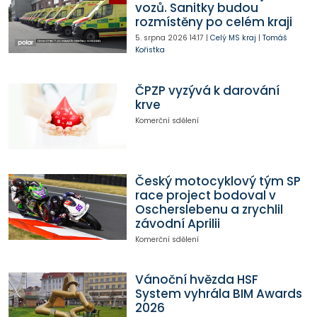
vozů. Sanitky budou
rozmístěny po celém kraji
5. srpna 2026
14:17
|
Celý MS kraj
|
Tomáš
Kořistka
ČPZP vyzývá k darování
krve
Komerční sdělení
Český motocyklový tým SP
race project bodoval v
Oscherslebenu a zrychlil
závodní Aprilii
Komerční sdělení
Vánoční hvězda HSF
System vyhrála BIM Awards
2026