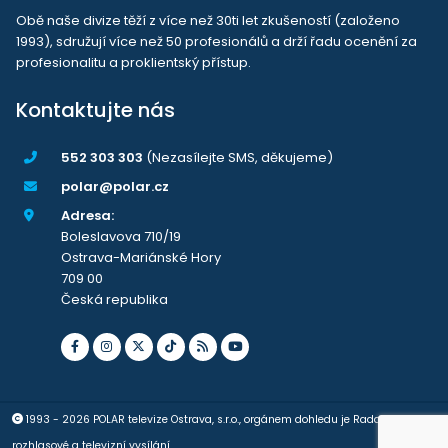
Obě naše divize těží z více než 30ti let zkušeností (založeno
1993), sdružují více než 50 profesionálů a drží řadu ocenění za
profesionalitu a proklientský přístup.
Kontaktujte nás
552 303 303
(Nezasílejte SMS, děkujeme)
polar@polar.cz
Adresa:
Boleslavova 710/19
Ostrava-Mariánské Hory
709 00
Česká republika
1993 - 2026 POLAR televize Ostrava, s.r.o., orgánem dohledu je Rada pro
rozhlasové a televizní vysílání.