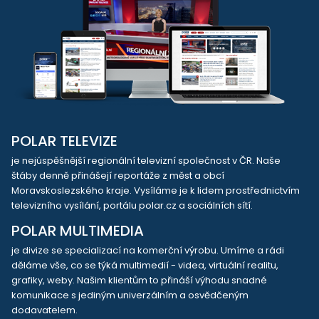
POLAR TELEVIZE
je nejúspěšnější regionální televizní společnost v ČR. Naše
štáby denně přinášejí reportáže z měst a obcí
Moravskoslezského kraje. Vysíláme je k lidem prostřednictvím
televizního vysílání, portálu polar.cz a sociálních sítí.
POLAR MULTIMEDIA
je divize se specializací na komerční výrobu. Umíme a rádi
děláme vše, co se týká multimedií - videa, virtuální realitu,
grafiky, weby. Našim klientům to přináší výhodu snadné
komunikace s jediným univerzálním a osvědčeným
dodavatelem.