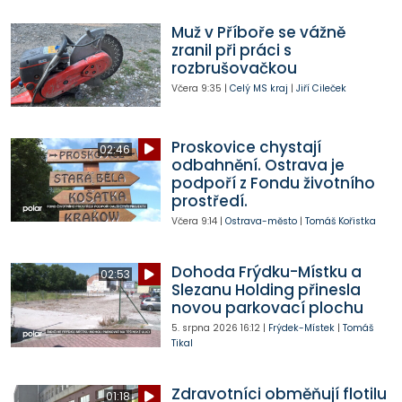
Muž v Příboře se vážně
zranil při práci s
rozbrušovačkou
Včera
9:35
|
Celý MS kraj
|
Jiří Cileček
Proskovice chystají
02:46
odbahnění. Ostrava je
podpoří z Fondu životního
prostředí.
Včera
9:14
|
Ostrava-město
|
Tomáš Kořistka
Dohoda Frýdku-Místku a
02:53
Slezanu Holding přinesla
novou parkovací plochu
5. srpna 2026
16:12
|
Frýdek-Místek
|
Tomáš
Tikal
Zdravotníci obměňují flotilu
01:18