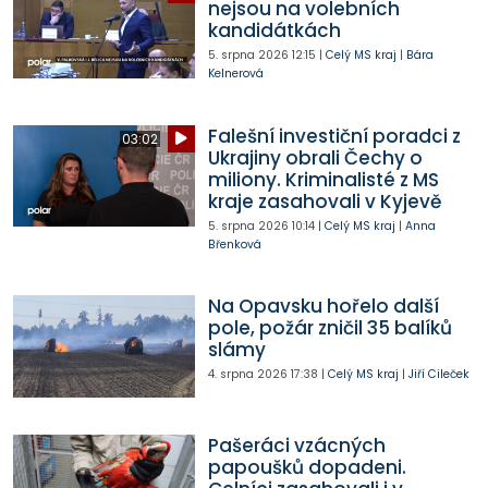
nejsou na volebních
kandidátkách
5. srpna 2026
12:15
|
Celý MS kraj
|
Bára
Kelnerová
Falešní investiční poradci z
03:02
Ukrajiny obrali Čechy o
miliony. Kriminalisté z MS
kraje zasahovali v Kyjevě
5. srpna 2026
10:14
|
Celý MS kraj
|
Anna
Břenková
Na Opavsku hořelo další
pole, požár zničil 35 balíků
slámy
4. srpna 2026
17:38
|
Celý MS kraj
|
Jiří Cileček
Pašeráci vzácných
papoušků dopadeni.