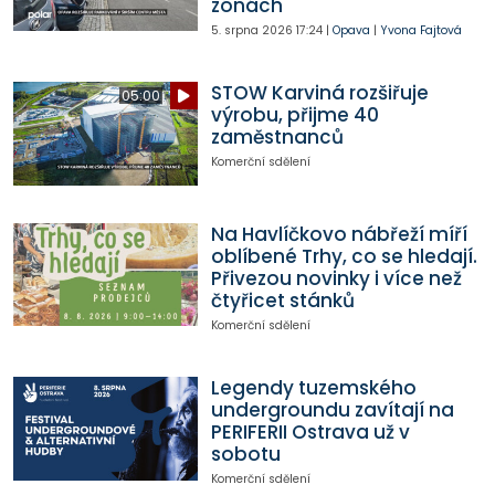
zónách
5. srpna 2026
17:24
|
Opava
|
Yvona Fajtová
STOW Karviná rozšiřuje
05:00
výrobu, přijme 40
zaměstnanců
Komerční sdělení
Na Havlíčkovo nábřeží míří
oblíbené Trhy, co se hledají.
Přivezou novinky i více než
čtyřicet stánků
Komerční sdělení
Legendy tuzemského
undergroundu zavítají na
PERIFERII Ostrava už v
sobotu
Komerční sdělení