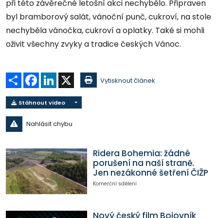
při této závěrečné letošní akci nechybělo. Připraven
byl bramborový salát, vánoční punč, cukroví, na stole
nechyběla vánočka, cukroví a oplatky. Také si mohli
oživit všechny zvyky a tradice českých Vánoc.
Sdílet
Facebook
LinkedIn
X
Vytisknout článek
Stáhnout video
Nahlásit chybu
Ridera Bohemia: žádné
porušení na naší straně.
Jen nezákonné šetření ČIŽP
Komerční sdělení
Nový český film Bojovník