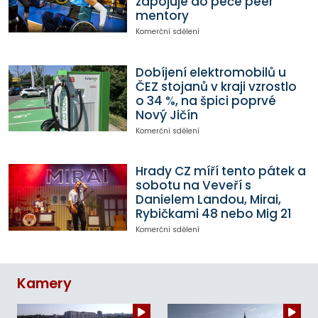
zapojuje do péče peer
mentory
Komerční sdělení
Dobíjení elektromobilů u
ČEZ stojanů v kraji vzrostlo
o 34 %, na špici poprvé
Nový Jičín
Komerční sdělení
Hrady CZ míří tento pátek a
sobotu na Veveří s
Danielem Landou, Mirai,
Rybičkami 48 nebo Mig 21
Komerční sdělení
Kamery