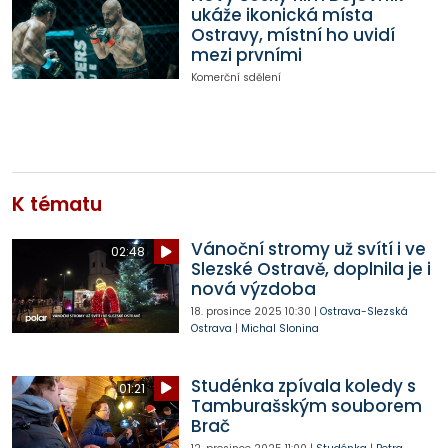
ukáže ikonická místa
Ostravy, místní ho uvidí
mezi prvními
Komerční sdělení
K tématu
Vánoční stromy už svítí i ve
02:48
Slezské Ostravě, doplnila je i
nová výzdoba
18. prosince 2025
10:30
|
Ostrava-Slezská
Ostrava
|
Michal Slonina
Studénka zpívala koledy s
01:21
Tamburašským souborem
Brač