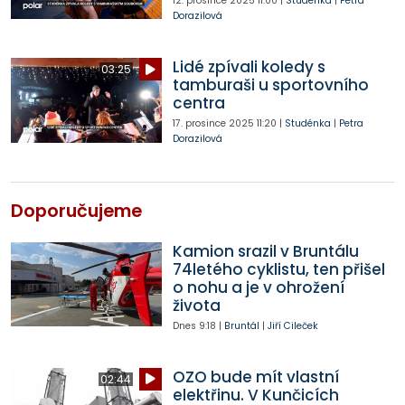
12. prosince 2025
11:00
|
Studénka
|
Petra
Dorazilová
Lidé zpívali koledy s
03:25
tamburaši u sportovního
centra
17. prosince 2025
11:20
|
Studénka
|
Petra
Dorazilová
Doporučujeme
Kamion srazil v Bruntálu
74letého cyklistu, ten přišel
o nohu a je v ohrožení
života
Dnes
9:18
|
Bruntál
|
Jiří Cileček
OZO bude mít vlastní
02:44
elektřinu. V Kunčicích