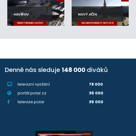
HAVÍŘOV
NOVÝ JIČÍN
NÁMĚSTÍ REPUBLIKY, HAVÍŘOV
MASARYKOVO NÁMĚSTÍ, NOVÝ JIČÍN
Denně nás sleduje
148 000
diváků
televizní vysílání
78 000
portál polar.cz
35 000
televize.polar
35 000