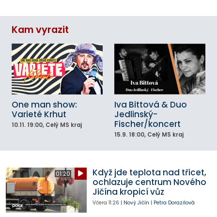
Kam vyrazit
One man show:
Iva Bittová & Duo
Varieté Krhut
Jedlinský-
Fischer/koncert
10.11.
19:00
, Celý MS kraj
15.9.
18:00
, Celý MS kraj
Když jde teplota nad třicet,
01:20
ochlazuje centrum Nového
Jičína kropicí vůz
Včera
11:26
|
Nový Jičín
|
Petra Dorazilová