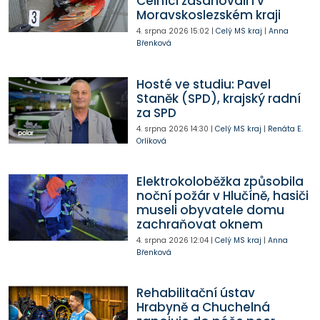
Celníci zasahovali i v
Moravskoslezském kraji
4. srpna 2026
15:02
|
Celý MS kraj
|
Anna
Břenková
Hosté ve studiu: Pavel
Staněk (SPD), krajský radní
za SPD
4. srpna 2026
14:30
|
Celý MS kraj
|
Renáta E.
Orlíková
Elektrokoloběžka způsobila
noční požár v Hlučíně, hasiči
museli obyvatele domu
zachraňovat oknem
4. srpna 2026
12:04
|
Celý MS kraj
|
Anna
Břenková
Rehabilitační ústav
Hrabyně a Chuchelná