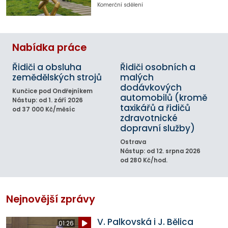
Komerční sdělení
Nabídka práce
Řidiči a obsluha
Řidiči osobních a
zemědělských strojů
malých
dodávkových
Kunčice pod Ondřejníkem
automobilů (kromě
Nástup: od 1. září 2026
taxikářů a řidičů
od 37 000 Kč/měsíc
zdravotnické
dopravní služby)
Ostrava
Nástup: od 12. srpna 2026
od 280 Kč/hod.
Nejnovější zprávy
V. Palkovská i J. Bělica
01:26