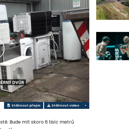
řehrát
ideo
Stáhnout přepis
Stáhnout video
tě. Bude mít skoro 6 tisíc metrů