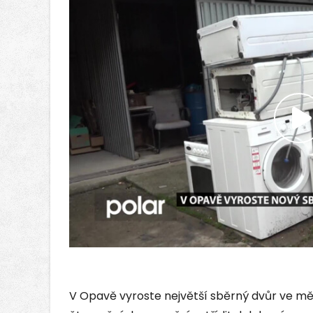
P
v
V Opavě vyroste největší sběrný dvůr ve měs