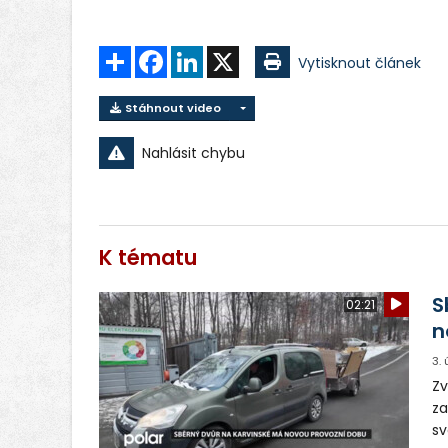
Sdílet
Facebook
LinkedIn
X
Vytisknout článek
Stáhnout video
Nahlásit chybu
K tématu
S
02:21
n
3.
Zv
za
sv