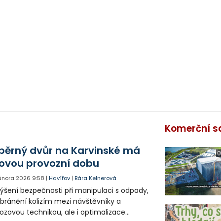
Komerční s
běrný dvůr na Karvinské má
0
ovou provozní dobu
 února 2026
9:58
|
Havířov
|
Bára Kelnerová
ýšení bezpečnosti při manipulaci s odpady,
bránění kolizím mezi návštěvníky a
ozovou technikou, ale i optimalizace