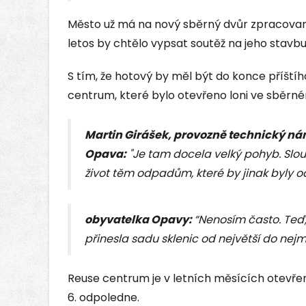
Město už má na nový sběrný dvůr zpracovaný
letos by chtělo vypsat soutěž na jeho stavbu
S tím, že hotový by měl být do konce příští
centrum, které bylo otevřeno loni ve sběrném
Martin Girášek, provozně technický ná
Opava:
"Je tam docela velký pohyb. Slou
život těm odpadům, které by jinak byly o
obyvatelka Opavy:
“Nenosím často. Teď,
přinesla sadu sklenic od největší do nejm
Reuse centrum je v letních měsících otevřeno
6. odpoledne.