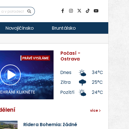
Novojičínsko
Bruntálsko
Počasí -
Ostrava
Dnes
34°C
Přehrát
Zítra
25°C
Pozítří
24°C
video
dělení
více
Ridera Bohemia: žádné