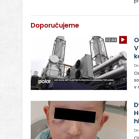
př
ob
le
vy
Doporučujeme
ob
O
02:44
V
k
Dn
Os
so
v 
ná
Ve
D
H
h
Dn
Oš