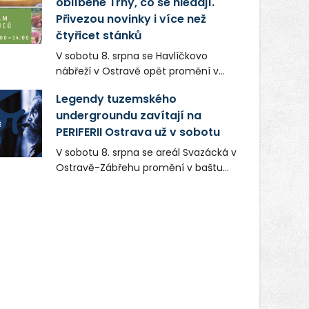
oblíbené Trhy, co se hledají.
firmou s obrovským potenciálem.
Přivezou novinky i více než
čtyřicet stánků
V sobotu 8. srpna se Havlíčkovo
nábřeží v Ostravě opět promění v
místo plné vůní, chutí a poctivých
Legendy tuzemského
lokálních výrobků. Trhy, co se hledají
undergroundu zavítají na
tentokrát nabídnou více než čtyřicet
PERIFERII Ostrava už v sobotu
pečlivě vybraných stánků s kvalitní
gastronomií, farmářskými produkty,
V sobotu 8. srpna se areál Svazácká v
designem i řemeslnou tvorbou.
Ostravě-Zábřehu promění v baštu
Návštěvníci se mohou těšit nejen na
undergroundové a alternativní
oblíbené stálice, ale také na řadu
hudby. Uskuteční se zde totiž první
novinek, které v Ostravě běžně
ročník festivalu PERIFERIE Ostrava.
nepotkají.
Brány areálu se otevřou půlhodinu po
poledni, na příchozí čekají koncerty,
autorská čtení a rozhovory.
Vstupenky v ceně 450 Kč jsou v
prodeji.