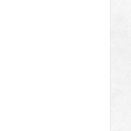
světa vrcholových zápasů, tentokrát
v MMA.