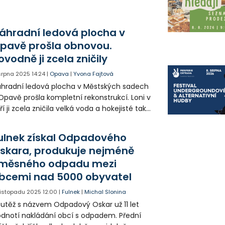
ovozních nákladů. To jsou důvody, proč
chnické služby mění provozní dobu ve
ěrném dvoře.
áhradní ledová plocha v
pavě prošla obnovou.
ovodně ji zcela zničily
 srpna 2025
14:24
|
Opava
|
Yvona Fajtová
hradní ledová plocha v Městských sadech
Opavě prošla kompletní rekonstrukcí. Loni v
ří ji zcela zničila velká voda a hokejisté tak
seli na tréninky i soutěžní zápasy dojíždět
 nedalekých Kravař.
ulnek získal Odpadového
skara, produkuje nejméně
měsného odpadu mezi
bcemi nad 5000 obyvatel
 listopadu 2025
12:00
|
Fulnek
|
Michal Slonina
utěž s názvem Odpadový Oskar už 11 let
dnotí nakládání obcí s odpadem. Přední