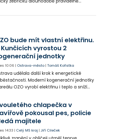
íčky žebříčku dlouhodobě pravidelně
sazuje moravskoslezský Fulnek, který si i
tos za nízkou produkci směsného odpadu
sloužil první místo mezi obcemi nad 5000
yvatel.
ZO bude mít vlastní elektřinu.
 Kunčicích vyrostou 2
ogenerační jednotky
es
10:06
|
Ostrava-město
|
Tomáš Kořistka
trava udělala další krok k energetické
běstačnosti. Moderní kogenerační jednotky
areálu OZO vyrobí elektřinu i teplo a sníží
klady i emise. Malou elektrárnu postaví
olia přímo v Kunčicích.
vouletého chlapečka v
avířově pokousal pes, policie
ledá majitele
es
14:33
|
Celý MS kraj
|
Jiří Cileček
klivé zranění v obličeji utrpěl teprve