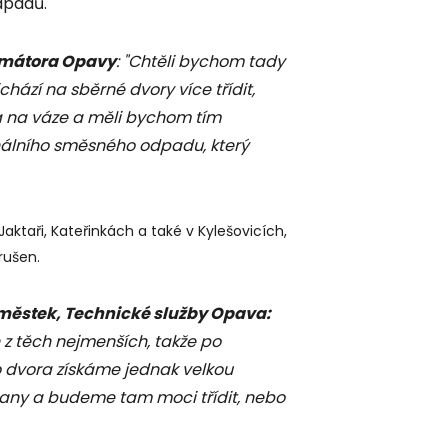
dpadů.
imátor
a Opavy
: "Chtěli bychom tady
ází na sběrné dvory více třídit,
na na váze a měli bychom tím
álního směsného odpadu, který
ktaři, Kateřinkách a také v Kylešovicích,
rušen.
áměstek
,
Technické služby Opava:
n z těch nejmenších, takže po
dvora získáme jednak velkou
čany a budeme tam moci třídit, nebo