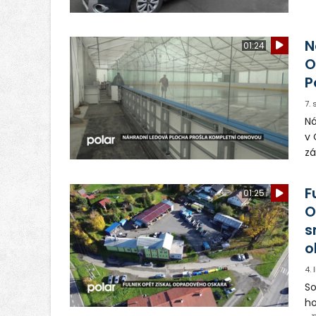
pr
Te
sb
N
01:24
O
P
7.
Ná
v 
zá
mu
do
F
01:25
O
s
o
4.
So
ho