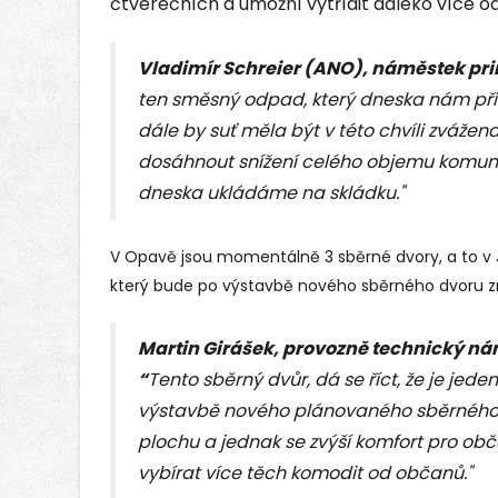
čtverečních a umožní vytřídit daleko více o
Vladimír Schreier (
ANO), náměstek pr
ten směsný odpad, který dneska nám přich
dále by suť měla být v této chvíli zváže
dosáhnout snížení celého objemu komun
dneska ukládáme na skládku."
V Opavě jsou momentálně 3 sběrné dvory, a to v Ja
který bude po výstavbě nového sběrného dvoru z
Martin Girášek,
provozně technický n
“
Tento sběrný dvůr, dá se říct, že je jede
výstavbě nového plánovaného sběrného 
plochu a jednak se zvýší komfort pro ob
vybírat více těch komodit od občanů."