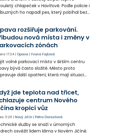
ouletý chlapeček v Havířově. Podle policie i
íbuzných ho napadl pes, který pobíhal bez
dítka a náhubku. Majitel psa údajně z místa
ešel. Případem už se zabývá policie, která
pava rozšiřuje parkování.
jitele psa hledá.
řibudou nová místa i změny v
arkovacích zónách
era
17:24
|
Opava
|
Yvona Fajtová
jít volné parkovací místo v širším centru
avy bývá často složité. Město proto
ipravuje další opatření, která mají situaci
epšit. Vznikají nová parkovací stání, mění se
ganizace dopravy a některé novinky čekají
dyž jde teplota nad třicet,
ké řidiče v parkovacích zónách.
chlazuje centrum Nového
ičína kropicí vůz
es
11:26
|
Nový Jičín
|
Petra Dorazilová
chnické služby se snaží v úmorných
drech osvěžit lidem klima v Novém Jičíně.