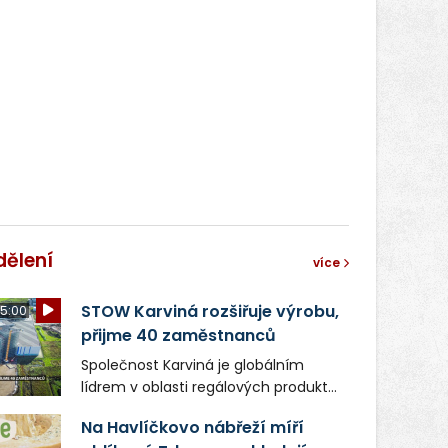
dělení
více
STOW Karviná rozšiřuje výrobu,
5:00
přijme 40 zaměstnanců
Společnost Karviná je globálním
lídrem v oblasti regálových produktů
a systémů, stabilním
Na Havlíčkovo nábřeží míří
zaměstnavatelem na Karvinsku a