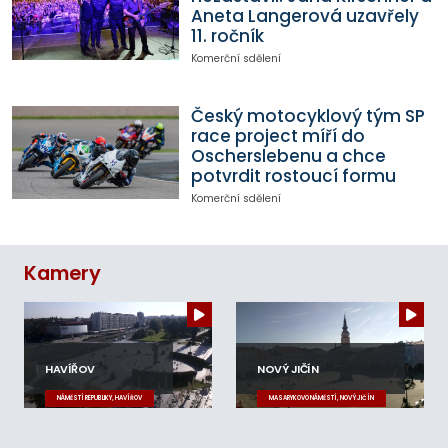
Aneta Langerová uzavřely
11. ročník
Komerční sdělení
Český motocyklový tým SP
race project míří do
Oscherslebenu a chce
potvrdit rostoucí formu
Komerční sdělení
Kamery
HAVÍŘOV
NOVÝ JIČÍN
NÁMĚSTÍ REPUBLIKY, HAVÍŘOV
MASARYKOVO NÁMĚSTÍ, NOVÝ JIČÍN