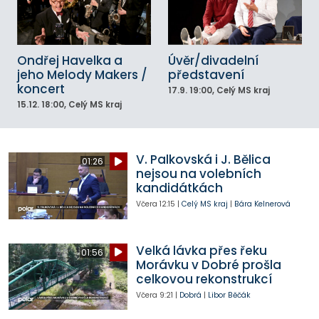
Ondřej Havelka a
Úvěr/divadelní
jeho Melody Makers /
představení
koncert
17.9.
19:00
, Celý MS kraj
15.12.
18:00
, Celý MS kraj
V. Palkovská i J. Bělica
01:26
nejsou na volebních
kandidátkách
Včera
12:15
|
Celý MS kraj
|
Bára Kelnerová
Velká lávka přes řeku
01:56
Morávku v Dobré prošla
celkovou rekonstrukcí
Včera
9:21
|
Dobrá
|
Libor Běčák