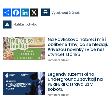
Sdílet
Facebook
LinkedIn
X
Vytisknout článek
Nahlásit chybu
Na Havlíčkovo nábřeží míří
oblíbené Trhy, co se hledají.
Přivezou novinky i více než
čtyřicet stánků
Komerční sdělení
Legendy tuzemského
undergroundu zavítají na
PERIFERII Ostrava už v
sobotu
Komerční sdělení