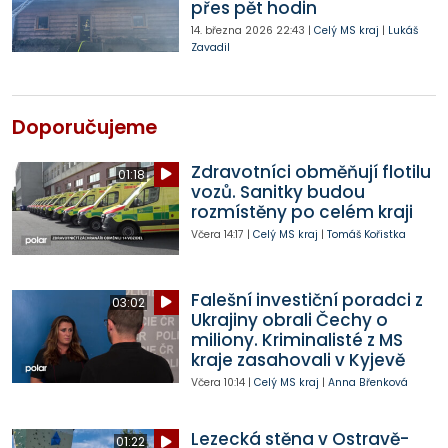
přes pět hodin
14. března 2026
22:43
|
Celý MS kraj
|
Lukáš
Zavadil
Doporučujeme
Zdravotníci obměňují flotilu
01:18
vozů. Sanitky budou
rozmístěny po celém kraji
Včera
14:17
|
Celý MS kraj
|
Tomáš Kořistka
Falešní investiční poradci z
03:02
Ukrajiny obrali Čechy o
miliony. Kriminalisté z MS
kraje zasahovali v Kyjevě
Včera
10:14
|
Celý MS kraj
|
Anna Břenková
Lezecká stěna v Ostravě-
01:22