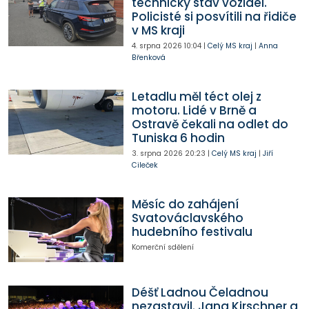
technický stav vozidel.
Policisté si posvítili na řidiče
v MS kraji
4. srpna 2026
10:04
|
Celý MS kraj
|
Anna
Břenková
Letadlu měl téct olej z
motoru. Lidé v Brně a
Ostravě čekali na odlet do
Tuniska 6 hodin
3. srpna 2026
20:23
|
Celý MS kraj
|
Jiří
Cileček
Měsíc do zahájení
Svatováclavského
hudebního festivalu
Komerční sdělení
Déšť Ladnou Čeladnou
nezastavil. Jana Kirschner a