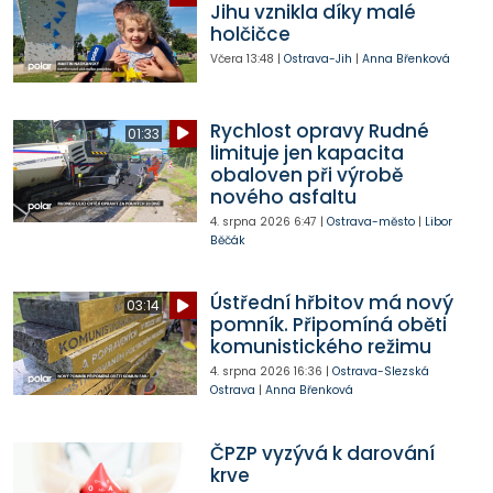
Jihu vznikla díky malé
holčičce
Včera
13:48
|
Ostrava-Jih
|
Anna Břenková
Rychlost opravy Rudné
01:33
limituje jen kapacita
obaloven při výrobě
nového asfaltu
4. srpna 2026
6:47
|
Ostrava-město
|
Libor
Běčák
Ústřední hřbitov má nový
03:14
pomník. Připomíná oběti
komunistického režimu
4. srpna 2026
16:36
|
Ostrava-Slezská
Ostrava
|
Anna Břenková
ČPZP vyzývá k darování
krve