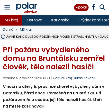
MS kraj
Ostrava
Karvinsko
Frýdeckomíste
Domů
MS kraj
V KARVINÉ KANDIDUJE DO PODZIMNÍCH VOLEB 8 STRAN, HNUTÍ A KOALIC
ŠEST JEDNOTEK HASIČŮ ZASAHOVALO U POŽÁRU STRNIŠTĚ VE VĚT
HOŘELO NA DVOU HEKTARECH A ZNIČENO BYLO 35 BALÍKŮ SLÁMY, I
KARVINÁ ZNÁ BUDOUCÍ PODOBU AREÁLU LODIČKY V PARKU BOŽEN
MORAVSKOSLEZŠTÍ POLICISTÉ ODHALILI MEZINÁRODNÍ GANG PODVO
LÁKALI LIDI NA ZISKY Z KRYPTOMĚN, INFO A VIDEO NA POLAR.CZ
MINISTESTVO ŽIVOTNÍHO PROSTŘEDÍ PŘEVZALO VYŠETŘOVÁNÍ KAU
A ROZHODLO, ŽE VINÍK ZA ŠKODY PO ZAVEZENÍ TUNAMI ODPADU NE
EVROPSKÝ ŽALOBCE V OSTRAVĚ ŽALUJE 5 LIDÍ A FIRMU ZA PODVODY 
SLEZSKÁ OSTRAVA PŘIPRAVUJE PROJEKTOVOU DOKUMENTACI PRO 
FRÝDEK-MÍSTEK DOKONČIL STAVBU VOLNOČASOVÉHO AREÁLU NA RIVI
HNUTÍ ANO V HAVÍŘOVĚ NEZAŘADÍ HEJTMANA JOSEFA BĚLICU NA V
VĚRA PALKOVSKÁ UŽ NEBUDE KANDIDOVAT NA PRIMÁTORKU TŘINCE,
FOTBALISTA LAURI LAINE SE VRACÍ Z BANÍKU OSTRAVA NA PŮL ROK
F-M DOKONČIL PRVNÍ STUPEŇ PROJEKTOVÉ DOKUMENTACE DO
Při požáru vybydleného
domu na Bruntálsku zemřel
člověk, tělo nalezli hasiči
Vydáno 5. prosince 2023 10:24 |
Celý MS kraj
|
Lukáš Zavadil
V noci na úterý 5. prosince shořel vybydlený dům v
Damašku, části obce Třemešná na Bruntálsku. Při
požáru zemřela osoba, její tělo nalezli hasiči, kteří
na místě zasahovali.