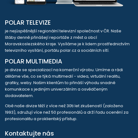
POLAR TELEVIZE
je nejúspěšnější regionální televizní společnost v ČR. Naše
štáby denně přinášejí reportáže z měst a obcí
Moravskoslezského kraje. Vysíláme je k lidem prostřednictvím
televizního vysílání, portálu polar.cz a sociálních sítí.
POLAR MULTIMEDIA
je divize se specializací na komerční výrobu. Umíme a rádi
děláme vše, co se týká multimedií - videa, virtuální realitu,
grafiky, weby. Našim klientům to přináší výhodu snadné
komunikace s jediným univerzálním a osvědčeným
dodavatelem.
Obě naše divize těží z více než 30ti let zkušeností (založeno
1993), sdružují více než 50 profesionálů a drží řadu ocenění za
profesionalitu a proklientský přístup.
Kontaktujte nás