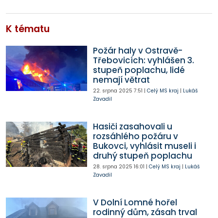
K tématu
Požár haly v Ostravě-
Třebovicích: vyhlášen 3.
stupeň poplachu, lidé
nemají větrat
22. srpna 2025
7:51
|
Celý MS kraj
|
Lukáš
Zavadil
Hasiči zasahovali u
rozsáhlého požáru v
Bukovci, vyhlásit museli i
druhý stupeň poplachu
28. srpna 2025
16:01
|
Celý MS kraj
|
Lukáš
Zavadil
V Dolní Lomné hořel
rodinný dům, zásah trval