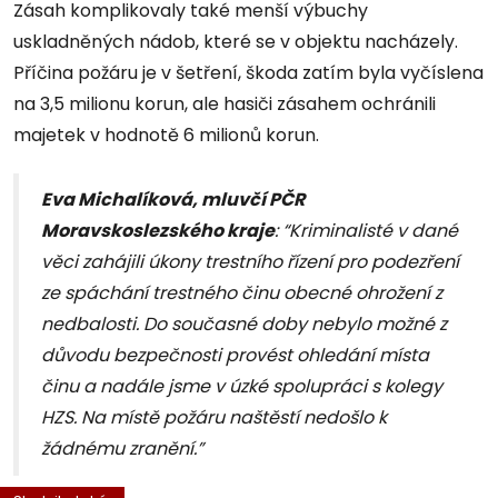
Zásah komplikovaly také menší výbuchy
uskladněných nádob, které se v objektu nacházely.
Příčina požáru je v šetření, škoda zatím byla vyčíslena
na 3,5 milionu korun, ale hasiči zásahem ochránili
majetek v hodnotě 6 milionů korun.
Eva Michalíková, mluvčí PČR
Moravskoslezského kraje
: “Kriminalisté v dané
věci zahájili úkony trestního řízení pro podezření
ze spáchání trestného činu obecné ohrožení z
nedbalosti. Do současné doby nebylo možné z
důvodu bezpečnosti provést ohledání místa
činu a nadále jsme v úzké spolupráci s kolegy
HZS. Na místě požáru naštěstí nedošlo k
žádnému zranění.”