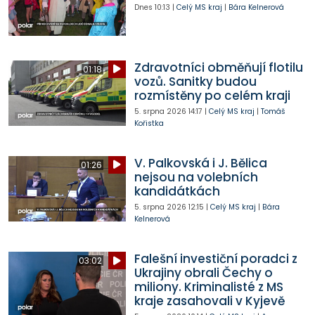
Dnes
10:13
|
Celý MS kraj
|
Bára Kelnerová
Zdravotníci obměňují flotilu
01:18
vozů. Sanitky budou
rozmístěny po celém kraji
5. srpna 2026
14:17
|
Celý MS kraj
|
Tomáš
Kořistka
V. Palkovská i J. Bělica
01:26
nejsou na volebních
kandidátkách
5. srpna 2026
12:15
|
Celý MS kraj
|
Bára
Kelnerová
Falešní investiční poradci z
03:02
Ukrajiny obrali Čechy o
miliony. Kriminalisté z MS
kraje zasahovali v Kyjevě