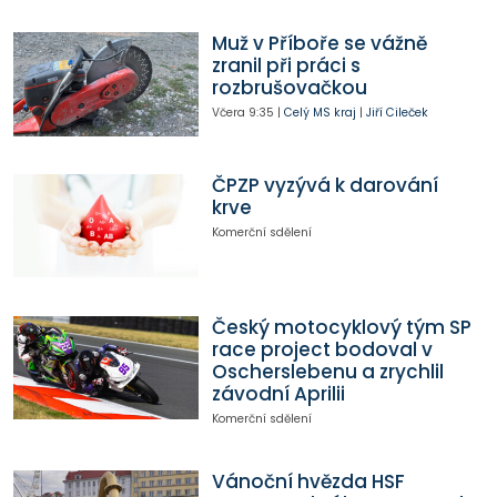
Muž v Příboře se vážně
zranil při práci s
rozbrušovačkou
Včera
9:35
|
Celý MS kraj
|
Jiří Cileček
ČPZP vyzývá k darování
krve
Komerční sdělení
Český motocyklový tým SP
race project bodoval v
Oscherslebenu a zrychlil
závodní Aprilii
Komerční sdělení
Vánoční hvězda HSF