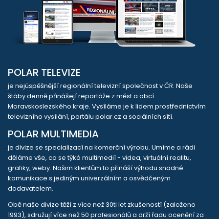
POLAR TELEVIZE
je nejúspěšnější regionální televizní společnost v ČR. Naše
štáby denně přinášejí reportáže z měst a obcí
Moravskoslezského kraje. Vysíláme je k lidem prostřednictvím
televizního vysílání, portálu polar.cz a sociálních sítí.
POLAR MULTIMEDIA
je divize se specializací na komerční výrobu. Umíme a rádi
děláme vše, co se týká multimedií - videa, virtuální realitu,
grafiky, weby. Našim klientům to přináší výhodu snadné
komunikace s jediným univerzálním a osvědčeným
dodavatelem.
Obě naše divize těží z více než 30ti let zkušeností (založeno
1993), sdružují více než 50 profesionálů a drží řadu ocenění za