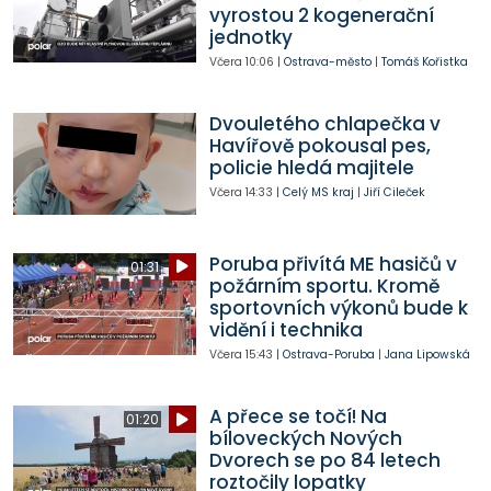
vyrostou 2 kogenerační
jednotky
Včera
10:06
|
Ostrava-město
|
Tomáš Kořistka
Dvouletého chlapečka v
Havířově pokousal pes,
policie hledá majitele
Včera
14:33
|
Celý MS kraj
|
Jiří Cileček
Poruba přivítá ME hasičů v
01:31
požárním sportu. Kromě
sportovních výkonů bude k
vidění i technika
Včera
15:43
|
Ostrava-Poruba
|
Jana Lipowská
A přece se točí! Na
01:20
bíloveckých Nových
Dvorech se po 84 letech
roztočily lopatky