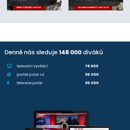
NÁMĚSTÍ REPUBLIKY, HAVÍŘOV
MASARYKOVO NÁMĚSTÍ, NOVÝ JIČÍN
Denně nás sleduje
148 000
diváků
televizní vysílání
78 000
portál polar.cz
35 000
televize.polar
35 000