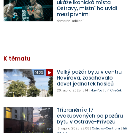
ukáže ikonická místa
Ostravy, místní ho uvidí
mezi prvními
Komerční sdělení
K tématu
Velký požár bytu v centru
01:23
Havířova, zasahovalo
devět jednotek hasičů
20. srpna 2025
15:14
|
Havířov
|
Jiří Cileček
Tři zranění a 17
evakuovaných po požáru
bytu v Ostravě-Přívozu
16. srpna 2025
22:06
|
Ostrava-Centrum
|
Jiří