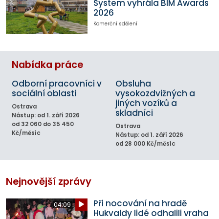
System vyhrála BIM Awards
2026
Komerční sdělení
Nabídka práce
Odborní pracovníci v
Obsluha
sociální oblasti
vysokozdvižných a
jiných vozíků a
Ostrava
skladníci
Nástup: od 1. září 2026
od 32 060 do 35 450
Ostrava
Kč/měsíc
Nástup: od 1. září 2026
od 28 000 Kč/měsíc
Nejnovější zprávy
Při nocování na hradě
04:09
Hukvaldy lidé odhalili vraha