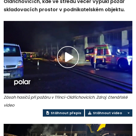
Oldřichovicích, kde ve středu večer vypukl požár
skladovacích prostor v podnikatelském objektu.
Přehrát
video
Zásah hasičů při požáru v Třinci-Oldřichovicích. Zdroj: čtenářské
video
Stáhnout přepis
Stáhnout video