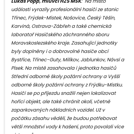
Lukáš Popp, mluvčí HZS MSK
: "Na místo
události vyrazily profesionální hasiči ze stanic
Třinec, Frýdek-Místek, Nošovice, Český Těšín,
Karviná, Ostrava-Zábřeh a také chemická
laboratoř Hasičského záchranného sboru
Moravskoslezského kraje. Zasahující jednotky
byly doplněny i o dobrovolné hasiče obcí
Bystřice, Třinec-Guty, Milíkov, Jablunkov, Návsí a
Písek. Na místě zasahovala i jednotka hasičů
Střední odborné školy požární ochrany a Vyšší
odborné školy požární ochrany z Frýdku-Místku.
Hasiči se po příjezdu snažili nejen lokalizovat
hořící objekt, ale také chránit okolí, včetně
zaparkovaných nákladních vozidel. Už v
počátku zásahu věděli, že budou potřebovat
větší množství vody k hašení, proto povolali více