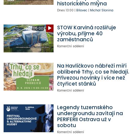
historického mlýna
Dnes
13:00
|
Bílovec
|
Michal Slonina
STOW Karviná rozšiřuje
05:00
výrobu, přijme 40
zaměstnanců
Komerční sdělení
Na Havlíčkovo nábřeží míří
oblíbené Trhy, co se hledají.
Přivezou novinky i více než
čtyřicet stánků
Komerční sdělení
Legendy tuzemského
undergroundu zavítají na
PERIFERII Ostrava už v
sobotu
Komerční sdělení