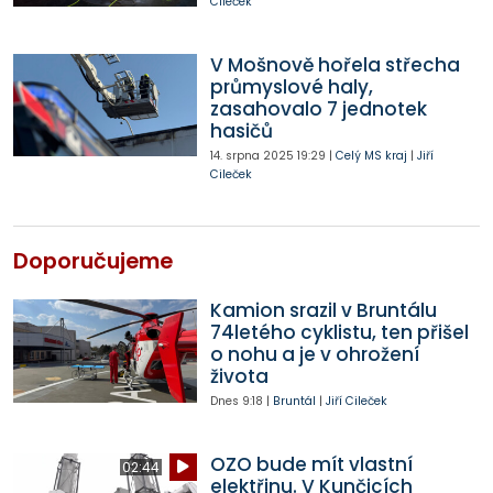
Cileček
V Mošnově hořela střecha
průmyslové haly,
zasahovalo 7 jednotek
hasičů
14. srpna 2025
19:29
|
Celý MS kraj
|
Jiří
Cileček
Doporučujeme
Kamion srazil v Bruntálu
74letého cyklistu, ten přišel
o nohu a je v ohrožení
života
Dnes
9:18
|
Bruntál
|
Jiří Cileček
OZO bude mít vlastní
02:44
elektřinu. V Kunčicích