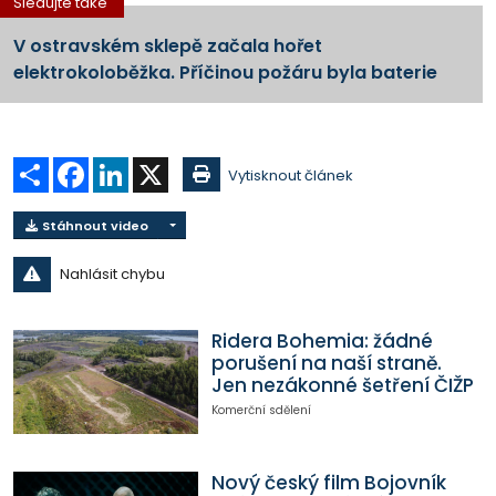
Sledujte také
V ostravském sklepě začala hořet
elektrokoloběžka. Příčinou požáru byla baterie
Sdílet
Facebook
LinkedIn
X
Vytisknout článek
Stáhnout video
Nahlásit chybu
Ridera Bohemia: žádné
porušení na naší straně.
Jen nezákonné šetření ČIŽP
Komerční sdělení
Nový český film Bojovník