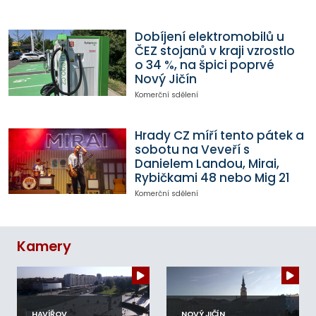
Dobíjení elektromobilů u
ČEZ stojanů v kraji vzrostlo
o 34 %, na špici poprvé
Nový Jičín
Komerční sdělení
Hrady CZ míří tento pátek a
sobotu na Veveří s
Danielem Landou, Mirai,
Rybičkami 48 nebo Mig 21
Komerční sdělení
Kamery
HAVÍŘOV
NOVÝ JIČÍN