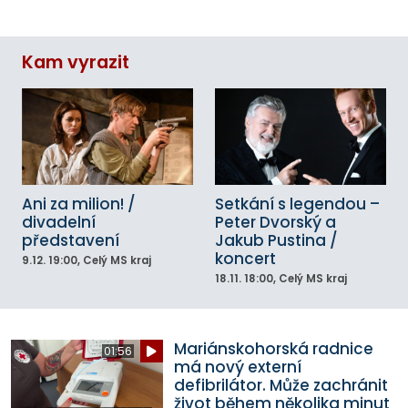
Kam vyrazit
Ani za milion! /
Setkání s legendou –
divadelní
Peter Dvorský a
představení
Jakub Pustina /
koncert
9.12.
19:00
, Celý MS kraj
18.11.
18:00
, Celý MS kraj
Mariánskohorská radnice
01:56
má nový externí
defibrilátor. Může zachránit
život během několika minut