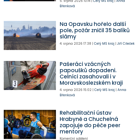
5. srpna 2026
10:14
|
Celý MS kraj
|
Anna
Břenková
Na Opavsku hořelo další
pole, požár zničil 35 balíků
slámy
4. srpna 2026
17:38
|
Celý MS kraj
|
Jiří Cileček
Pašeráci vzácných
papoušků dopadeni.
Celníci zasahovali i v
Moravskoslezském kraji
4. srpna 2026
15:02
|
Celý MS kraj
|
Anna
Břenková
Rehabilitační ústav
Hrabyně a Chuchelná
zapojuje do péče peer
mentory
Komerční sdělení