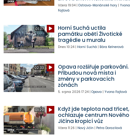
Včera
19:04
|
Ostrava-Mariánské hory
|
Yvona
Fajtová
Horní Suchá uctila
01:37
památku obětí Životické
tragédie u muralu
Dnes
10:24
|
Horní Suchá
|
Bára Kelnerová
Opava rozšiřuje parkování.
02:33
Přibudou nová místa i
změny v parkovacích
zónách
5. srpna 2026
17:24
|
Opava
|
Yvona Fajtová
Když jde teplota nad třicet,
01:20
ochlazuje centrum Nového
Jičína kropicí vůz
Včera
11:26
|
Nový Jičín
|
Petra Dorazilová