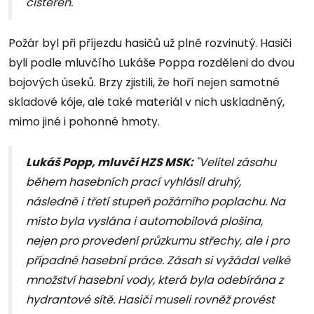
cisteren."
Požár byl při příjezdu hasičů už plně rozvinutý. Hasiči
byli podle mluvčího Lukáše Poppa rozděleni do dvou
bojových úseků. Brzy zjistili, že hoří nejen samotné
skladové kóje, ale také materiál v nich uskladněný,
mimo jiné i pohonné hmoty.
Lukáš Popp, mluvčí HZS MSK:
"Velitel zásahu
během hasebních prací vyhlásil druhý,
následně i třetí stupeň požárního poplachu. Na
místo byla vyslána i automobilová plošina,
nejen pro provedení průzkumu střechy, ale i pro
případné hasební práce. Zásah si vyžádal velké
množství hasební vody, která byla odebírána z
hydrantové sítě. Hasiči museli rovněž provést