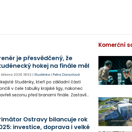
Komerční s
renér je přesvědčený, že
tudénecký hokej na finále měl
. března 2026
18:52
|
Studénka
|
Petra Dorazilová
kejisté Studénky, kteří po základní části
ončili v čele tabulky krajské ligy, nakonec
avřeli sezonu před branami finále. Zastavil
 Uničov, se kterým svedli pětizápasovou
0
tvu.
rimátor Ostravy bilancuje rok
025: investice, doprava i velké