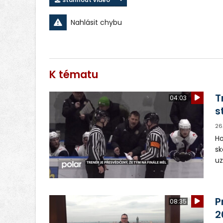
Stáhnout video
Nahlásit chybu
K tématu
T
04:03
s
26
Ho
sk
uz
je
bi
P
08:35
2