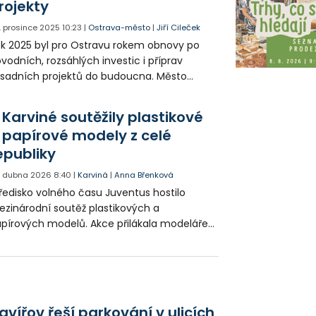
rojekty
. prosince 2025
10:23
|
Ostrava-město
|
Jiří Cileček
k 2025 byl pro Ostravu rokem obnovy po
vodních, rozsáhlých investic i příprav
sadních projektů do budoucna. Město
kračovalo v opravách infrastruktury, rozvoji
dlení, dopravních stavbách i modernizaci
 Karviné soutěžily plastikové
lturních a sportovních areálů. Primátor Jan
 papírové modely z celé
hnal (ODS/SPOLU) hodnotí uplynulý rok a
epubliky
ibližuje, na co se Ostrava ještě zaměří.
. dubna 2026
8:40
|
Karviná
|
Anna Břenková
ředisko volného času Juventus hostilo
zinárodní soutěž plastikových a
pírových modelů. Akce přilákala modeláře
různých koutů, kteří předvedli svou
pělivost i technickou zručnost.
avířov řeší parkování v ulicích