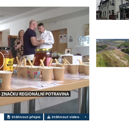
řehrát
ideo
Stáhnout přepis
Stáhnout video