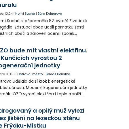
uralu
es
10:24
|
Horní Suchá
|
Bára Kelnerová
rní Suchá si připomněla 82. výročí Životické
agédie. Zástupci obce uctili památku šesti
stních obětí a zároveň ocenili spolek
votice Sobě za zpřístupnění informací o
agédii prostřednictvím QR kódů u
ZO bude mít vlastní elektřinu.
amátníků.
 Kunčicích vyrostou 2
ogenerační jednotky
era
10:06
|
Ostrava-město
|
Tomáš Kořistka
trava udělala další krok k energetické
běstačnosti. Moderní kogenerační jednotky
areálu OZO vyrobí elektřinu i teplo a sníží
klady i emise. Malou elektrárnu postaví
olia přímo v Kunčicích.
drogovaný a opilý muž vylezl
ez jištění na lezeckou stěnu
e Frýdku-Místku