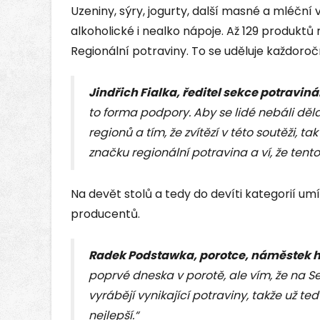
Uzeniny, sýry, jogurty, další masné a mléční
alkoholické i nealko nápoje. Až 129 produkt
Regionální potraviny. To se uděluje každoroč
Jindřich Fialka, ředitel sekce potraviná
to forma podpory. Aby se lidé nebáli děla
regionů a tím, že zvítězí v této soutěži, t
značku regionální potravina a ví, že tento
Na devět stolů a tedy do devíti kategorií um
producentů.
Radek Podstawka, porotce, náměstek 
poprvé dneska v porotě, ale vím, že na Sev
vyrábějí vynikající potraviny, takže už teď
nejlepší.“