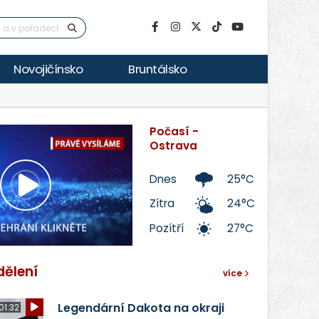
Novojičínsko
Bruntálsko
Počasí -
Ostrava
Dnes
25°C
Přehrát
Zítra
24°C
Pozítří
27°C
video
dělení
více
Legendární Dakota na okraji
01:32