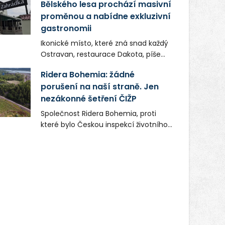
Bělského lesa prochází masivní
proměnou a nabídne exkluzivní
gastronomii
Ikonické místo, které zná snad každý
Ostravan, restaurace Dakota, píše
novou kapitolu. Silná mateřská
Ridera Bohemia: žádné
společnost Dang Investment Group
porušení na naší straně. Jen
s.r.o. investuje do projektu přes 50
nezákonné šetření ČIŽP
milionů korun. Cílem je přinést
Ostravě dva špičkové gastronomické
Společnost Ridera Bohemia, proti
koncepty, které v regionu dosud
které bylo Českou inspekcí životního
chyběly, luxusní středomořskou
prostředí (ČIŽP) čtyři roky vedeno
kuchyni a autentickou asijskou
vykonstruované řízení, při realizaci
gastronomii.
OVS na heřmanické haldě
postupovala v souladu se zákonem a
zadáním státního podniku DIAMO a v
této souvislosti nelze hovořit o
žádném odpadu. Ridera od počátku
označovala řízení ČIŽP za nezákonné
a domáhala se práva na spravedlivý