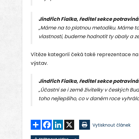
Jindřich Fialka, ředitel sekce potraviná
„Máme na to platnou metodiku. Máme tady 
vlastnosti, budeme hodnotit ty obaly a z
Vítěze kategorií čeká také reprezentace na 
výstav.
Jindřich Fialka, ředitel sekce potraviná
„Účastní se i země živitelky v českých Bu
toho nejlepšího, co v daném roce vyhrálo
Sdílet
Facebook
LinkedIn
X
Vytisknout článek