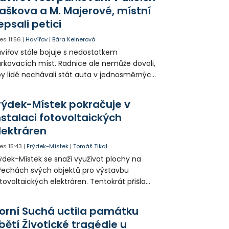
aškova a M. Majerové, místní
epsali petici
es
11:56
|
Havířov
|
Bára Kelnerová
vířov stále bojuje s nedostatkem
rkovacích míst. Radnice ale nemůže dovoli,
y lidé nechávali stát auta v jednosměrných
icích, kde nezbývá místo pro průjezd IZS.
tuace se teď řeší v jednom vnitrobloku, kde
rýdek-Místek pokračuje v
 někteří obyvatelé rozhodli sepsat petici.
nstalaci fotovoltaických
lektráren
es
15:43
|
Frýdek-Místek
|
Tomáš Tikal
ýdek-Místek se snaží využívat plochy na
řechách svých objektů pro výstavbu
tovoltaických elektráren. Tentokrát přišla
da na 11. Základní školu ve Frýdku.
orní Suchá uctila památku
bětí Životické tragédie u