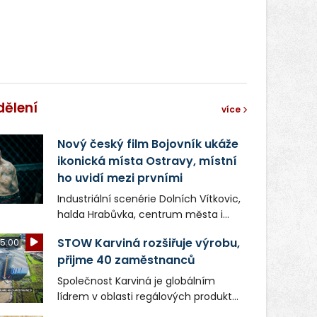
dělení
více
Nový český film Bojovník ukáže
ikonická místa Ostravy, místní
ho uvidí mezi prvními
Industriální scenérie Dolních Vítkovic,
halda Hrabůvka, centrum města i
další ikonická místa Ostravy se objeví
STOW Karviná rozšiřuje výrobu,
5:00
v novém filmu Bojovník, který vstoupí
přijme 40 zaměstnanců
do kin už 13. srpna. Režiséři Vojtěch
Frič a Tomáš Dianiška si
Společnost Karviná je globálním
moravskoslezskou metropoli
lídrem v oblasti regálových produktů
nevybrali náhodou – její syrová
a systémů, stabilním