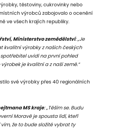
 výrobky, těstoviny, cukrovinky nebo
ů místních výrobců zabojovalo o ocenění
ně ve všech krajích republiky.
řství, Ministerstvo zemědělství
: „Je
t kvalitní výrobky z našich českých
ak spotřebitel uvidí na první pohled
 výrobek je kvalitní a z naší země.“
ístilo své výrobky přes 40 regionálních
hejtmana MS kraje
: „Těším se. Budu
erní Moravě je spousta lidí, kteří
 vím, že to bude složité vybrat ty