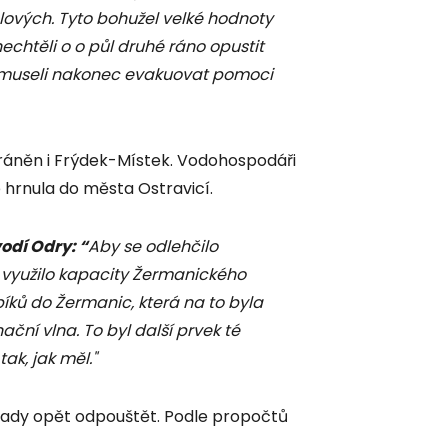
hlových. Tyto bohužel velké hodnoty
 nechtěli o o půl druhé ráno opustit
e museli nakonec evakuovat pomoci
ráněn i Frýdek-Místek. Vodohospodáři
se hrnula do města Ostravicí.
odí Odry: “
Aby se odlehčilo
 využilo kapacity Žermanického
íků do Žermanic, která na to byla
ční vlna. To byl další prvek té
ak, jak měl."
hrady opět odpouštět. Podle propočtů