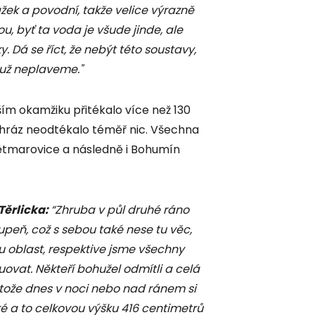
ážek a
povodní, takže velice výrazně
, byť ta voda je všude jinde, ale
 Dá se říct, že nebýt této soustavy,
 už neplaveme."
ším okamžiku přitékalo více než 130
 hráz neodtékalo téměř nic. Všechna
Dětmarovice a následně i Bohumín
Těrlicka:
“Zhruba v půl druhé ráno
upeň, což s sebou také nese tu věc,
 oblast, respektive jsme všechny
ovat. Někteří bohužel odmítli a celá
otože dnes v noci nebo nad ránem si
é a to celkovou výšku 416 centimetrů