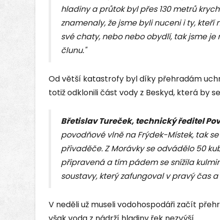
hladiny a průtok byl přes 130 metrů kryc
znamenaly, že jsme byli nuceni i ty, kteří
své chaty, nebo nebo obydlí, tak jsme j
člunu."
Od větší katastrofy byl díky přehradám uch
totiž odklonili část vody z Beskyd, která by 
Břetislav Tureček, technický ředitel Pov
povodňové vlně na Frýdek-Místek, tak se
přivaděče. Z Morávky se odvádělo 50 kub
připravená a tím pádem se snížila kulmina
soustavy, který zafungoval v pravý čas a t
V neděli už museli vodohospodáři začít pře
však voda z nádrží hladiny řek nezvýší.