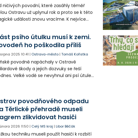
0
 ničivých povodní, které zasáhly téměř
lou Ostravu už uplynul rok a proto se k této
agické události znovu vracíme. K nejvíce
stiženým oblastem patřila také Slezská
trava, kde byl zaplaveny především
ást psího útulku musí k zemi.
dinné domky, ale voda poničila také obecní
ovodeň ho poškodila příliš
jetek. Podle povodňových plánů měla být
itom oblast chráněna hrázemi před
. srpna 2025
10:41
|
Ostrava-město
|
Tomáš Kořistka
oletou vodou.
ňské povodně napáchaly v Ostravě
liardové škody a jejich dozvuky se řeší
dnes. Velké vodě se nevyhnul ani psí útulek
Třebovicích, který bude muset nechat
dnu z budov strhnout a nahradit novou.
strov povodňového odpadu
a Těrlické přehradě museli
agrem zlikvidovat hasiči
. února 2026
11:50
|
Celý MS kraj
|
Libor Běčák
žkou techniku museli použít hasiči k rozbití