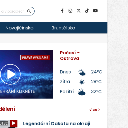
Novojičínsko
Bruntálsko
Počasí -
Ostrava
Dnes
24°C
Přehrát
Zítra
28°C
Pozítří
32°C
video
dělení
více
Legendární Dakota na okraji
01:32