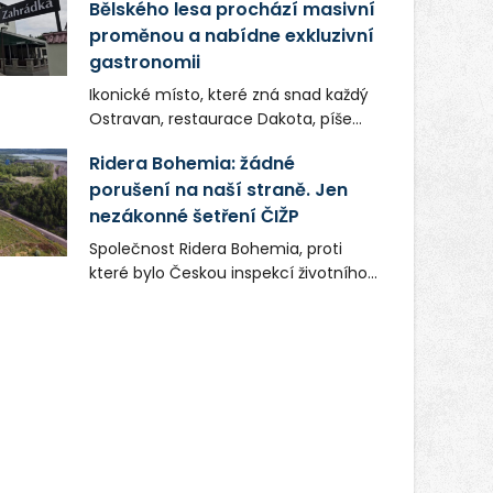
Bělského lesa prochází masivní
proměnou a nabídne exkluzivní
gastronomii
Ikonické místo, které zná snad každý
Ostravan, restaurace Dakota, píše
novou kapitolu. Silná mateřská
Ridera Bohemia: žádné
společnost Dang Investment Group
porušení na naší straně. Jen
s.r.o. investuje do projektu přes 50
nezákonné šetření ČIŽP
milionů korun. Cílem je přinést
Ostravě dva špičkové gastronomické
Společnost Ridera Bohemia, proti
koncepty, které v regionu dosud
které bylo Českou inspekcí životního
chyběly, luxusní středomořskou
prostředí (ČIŽP) čtyři roky vedeno
kuchyni a autentickou asijskou
vykonstruované řízení, při realizaci
gastronomii.
OVS na heřmanické haldě
postupovala v souladu se zákonem a
zadáním státního podniku DIAMO a v
této souvislosti nelze hovořit o
žádném odpadu. Ridera od počátku
označovala řízení ČIŽP za nezákonné
a domáhala se práva na spravedlivý