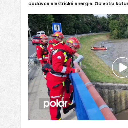
dodávce elektrické energie. Od větší kata
P
v