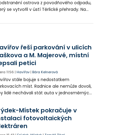
odstranění ostrova z povodňového odpadu,
erý se vytvořil v ústí Těrlické přehrady. Na
lké kmeny a množství dalšího materiálu
sel být přivolán bagr z hasičského útvaru v
učíně.
avířov řeší parkování v ulicích
aškova a M. Majerové, místní
epsali petici
era
11:56
|
Havířov
|
Bára Kelnerová
vířov stále bojuje s nedostatkem
rkovacích míst. Radnice ale nemůže dovoli,
y lidé nechávali stát auta v jednosměrných
icích, kde nezbývá místo pro průjezd IZS.
tuace se teď řeší v jednom vnitrobloku, kde
rýdek-Místek pokračuje v
 někteří obyvatelé rozhodli sepsat petici.
nstalaci fotovoltaických
lektráren