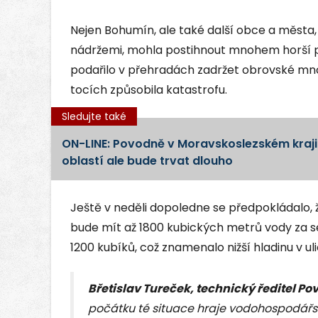
Nejen Bohumín, ale také další obce a města,
nádržemi, mohla postihnout mnohem horší
podařilo v přehradách zadržet obrovské množ
tocích způsobila katastrofu.
Sledujte také
ON-LINE: Povodně v Moravskoslezském kraji
oblastí ale bude trvat dlouho
Ještě v neděli dopoledne se předpokládalo, ž
bude mít až 1800 kubických metrů vody za s
1200 kubíků, což znamenalo nižší hladinu v ul
Břetislav Tureček, technický ředitel Pov
počátku té situace hraje vodohospodářs