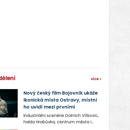
dělení
více
Nový český film Bojovník ukáže
ikonická místa Ostravy, místní
ho uvidí mezi prvními
Industriální scenérie Dolních Vítkovic,
halda Hrabůvka, centrum města i
další ikonická místa Ostravy se objeví