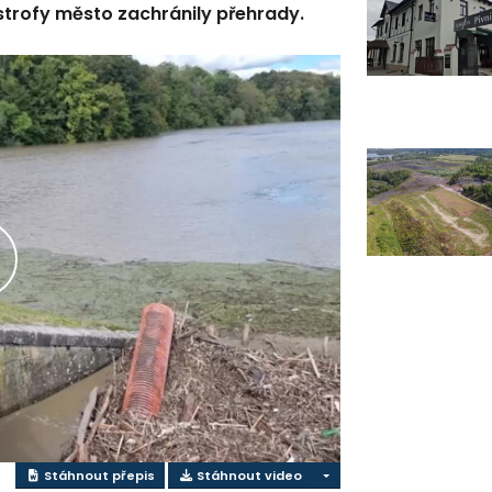
strofy město zachránily přehrady.
řehrát
ideo
Stáhnout přepis
Stáhnout video