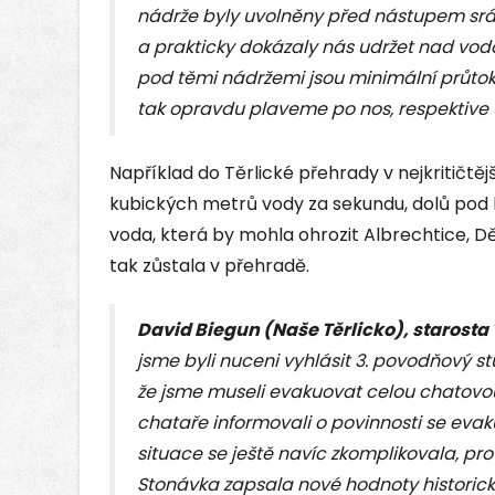
nádrže byly uvolněny před nástupem sr
a prakticky dokázaly nás udržet nad vodou
pod těmi nádržemi jsou minimální průtoky.
tak opravdu plaveme po nos, respektive
Například do Těrlické přehrady v nejkritičtěj
kubických metrů vody za sekundu, dolů pod
voda, která by mohla ohrozit Albrechtice, 
tak zůstala v přehradě.
David Biegun (Naše Těrlicko), starosta 
jsme byli nuceni vyhlásit 3. povodňový st
že jsme museli evakuovat celou chatovou
chataře informovali o povinnosti se evaku
situace se ještě navíc zkomplikovala, pr
Stonávka zapsala nové hodnoty historick