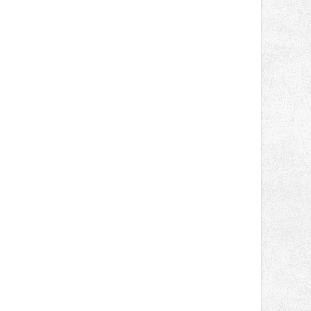
novinek, které v Ostravě běžně
nepotkají.