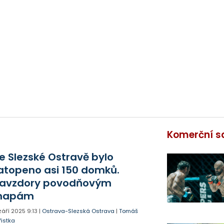
Komerční s
e Slezské Ostravě bylo
atopeno asi 150 domků.
avzdory povodňovým
mapám
 září 2025
9:13
|
Ostrava-Slezská Ostrava
|
Tomáš
řistka