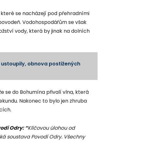
 které se nacházejí pod přehradními
 povodeň. Vodohospodářům se však
ství vody, která by jinak na dolních
 ustoupily, obnova postižených
e se do Bohumína přivalí vlna, která
ekundu. Nakonec to bylo jen zhruba
icích.
odí Odry: “
Klíčovou úlohou
od
ká soustava Povodí Odry. Všechny