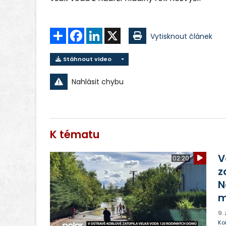
Sdílet
Facebook
LinkedIn
X
Vytisknout článek
Stáhnout video
Nahlásit chybu
K tématu
V
02:20
z
N
9.
Ko