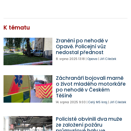
K tématu
Zranění po nehodě v
Opavě. Policejní vůz
nedostal přednost
8. srpna 2025
13:18
|
Opava
|
Jiří Cileček
Záchranáři bojovali marně
o život mladého motorkáře
po nehodě v Českém
Těšíně
14. srpna 2025
9:03
|
Celý MS kraj
|
Jiří Cileček
Policisté obvinili dva muže
ze založení požáru
průmyslové haly ve