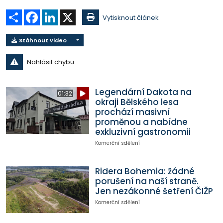
Sdílet
Facebook
LinkedIn
X
Vytisknout článek
Stáhnout video
Nahlásit chybu
Legendární Dakota na
01:32
okraji Bělského lesa
prochází masivní
proměnou a nabídne
exkluzivní gastronomii
Komerční sdělení
Ridera Bohemia: žádné
porušení na naší straně.
Jen nezákonné šetření ČIŽP
Komerční sdělení