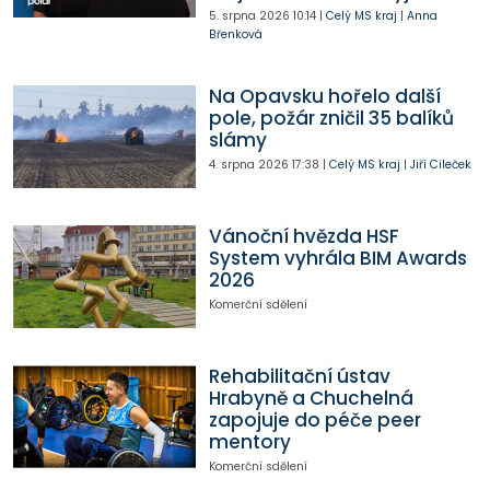
5. srpna 2026
10:14
|
Celý MS kraj
|
Anna
Břenková
Na Opavsku hořelo další
pole, požár zničil 35 balíků
slámy
4. srpna 2026
17:38
|
Celý MS kraj
|
Jiří Cileček
Vánoční hvězda HSF
System vyhrála BIM Awards
2026
Komerční sdělení
Rehabilitační ústav
Hrabyně a Chuchelná
zapojuje do péče peer
mentory
Komerční sdělení