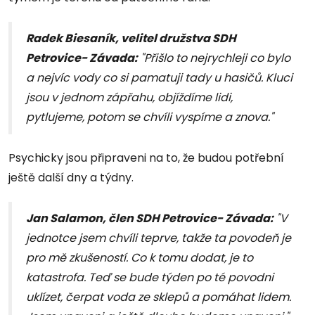
Radek Biesaník, velitel družstva SDH
Petrovice- Závada:
"Přišlo to nejrychleji co bylo
a nejvíc vody co si pamatuji tady u hasičů. Kluci
jsou v jednom zápřahu, objíždíme lidi,
pytlujeme, potom se chvíli vyspíme a znova."
Psychicky jsou připraveni na to, že budou potřební
ještě další dny a týdny.
Jan Salamon, člen SDH Petrovice- Závada:
"V
jednotce jsem chvíli teprve, takže ta povodeň je
pro mě zkušeností. Co k tomu dodat, je to
katastrofa. Teď se bude týden po té povodni
uklízet, čerpat voda ze sklepů a pomáhat lidem.