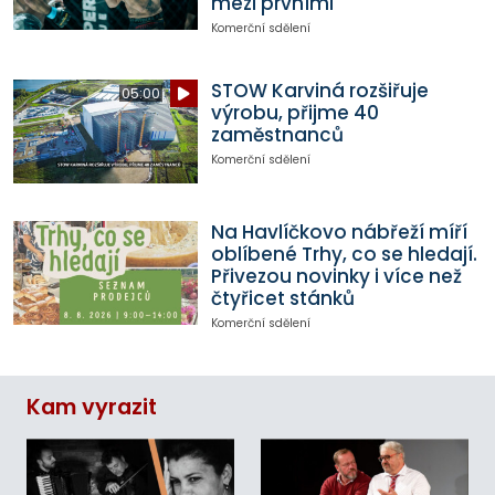
mezi prvními
Komerční sdělení
STOW Karviná rozšiřuje
05:00
výrobu, přijme 40
zaměstnanců
Komerční sdělení
Na Havlíčkovo nábřeží míří
oblíbené Trhy, co se hledají.
Přivezou novinky i více než
čtyřicet stánků
Komerční sdělení
Kam vyrazit