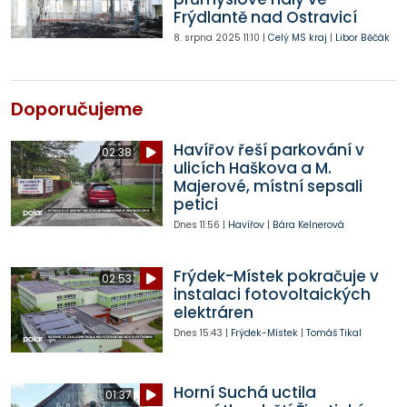
Frýdlantě nad Ostravicí
8. srpna 2025
11:10
|
Celý MS kraj
|
Libor Běčák
Doporučujeme
Havířov řeší parkování v
02:38
ulicích Haškova a M.
Majerové, místní sepsali
petici
Dnes
11:56
|
Havířov
|
Bára Kelnerová
Frýdek-Místek pokračuje v
02:53
instalaci fotovoltaických
elektráren
Dnes
15:43
|
Frýdek-Místek
|
Tomáš Tikal
Horní Suchá uctila
01:37