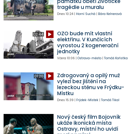
památku obětí Životické
tragédie u muralu
Dnes
10:24
|
Horní Suchá
|
Bára Kelnerová
OZO bude mít vlastní
02:44
elektřinu. V Kunčicích
vyrostou 2 kogenerační
jednotky
Včera
10:06
|
Ostrava-město
|
Tomáš Kořistka
Zdrogovaný a opilý muž
01:20
vylezl bez jištění na
lezeckou stěnu ve Frýdku-
Místku
Dnes
15:39
|
Frýdek-Místek
|
Tomáš Tikal
Nový český film Bojovník
ukáže ikonická místa
Ostravy, místní ho uvidí