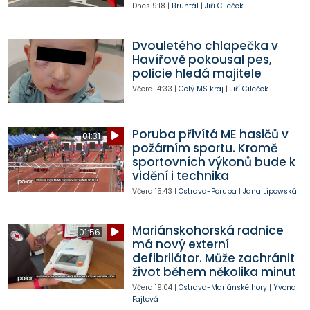
Dnes
9:18
|
Bruntál
|
Jiří Cileček
Dvouletého chlapečka v
Havířově pokousal pes,
policie hledá majitele
Včera
14:33
|
Celý MS kraj
|
Jiří Cileček
Poruba přivítá ME hasičů v
01:31
požárním sportu. Kromě
sportovních výkonů bude k
vidění i technika
Včera
15:43
|
Ostrava-Poruba
|
Jana Lipowská
Mariánskohorská radnice
01:56
má nový externí
defibrilátor. Může zachránit
život během několika minut
Včera
19:04
|
Ostrava-Mariánské hory
|
Yvona
Fajtová