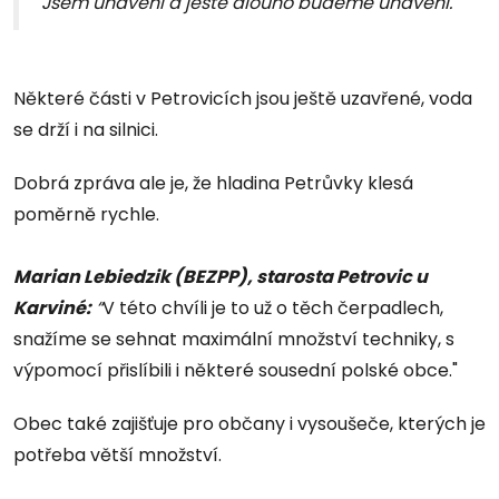
Jsem unaveni a ještě dlouho budeme unaveni."
Některé části v Petrovicích jsou ještě uzavřené, voda
se drží i na silnici.
Dobrá zpráva ale je, že hladina Petrůvky klesá
poměrně rychle.
Marian Lebiedzik (BEZPP), starosta Petrovic u
Karviné:
“
V této chvíli je to už o těch čerpadlech,
snažíme se sehnat maximální množství techniky, s
výpomocí přislíbili i některé sousední polské obce."
Obec také zajišťuje pro občany i vysoušeče, kterých je
potřeba větší množství.