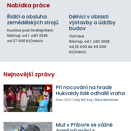
Nabídka práce
Řidiči a obsluha
Dělníci v oblasti
zemědělských strojů
výstavby a údržby
budov
Kunčice pod Ondřejníkem
Nástup: od 1. září 2026
Ostrava
od 37 000 Kč/měsíc
Nástup: od 1. září 2026
od 22 400 do 40 000
Kč/měsíc
Nejnovější zprávy
Při nocování na hradě
04:09
Hukvaldy lidé odhalili vraha
Dnes
10:13
|
Celý MS kraj
|
Bára Kelnerová
Muž v Příboře se vážně
zranil při práci s