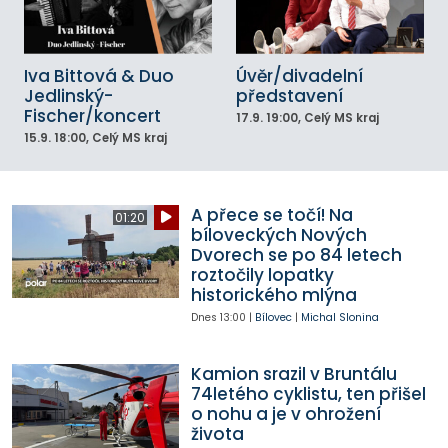
Iva Bittová & Duo
Úvěr/divadelní
Jedlinský-
představení
Fischer/koncert
17.9.
19:00
, Celý MS kraj
15.9.
18:00
, Celý MS kraj
A přece se točí! Na
01:20
bíloveckých Nových
Dvorech se po 84 letech
roztočily lopatky
historického mlýna
Dnes
13:00
|
Bílovec
|
Michal Slonina
Kamion srazil v Bruntálu
74letého cyklistu, ten přišel
o nohu a je v ohrožení
života