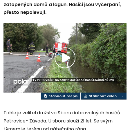
zatopených domů a lagun. Hasiči jsou vyčerpaní,
přesto nepolevují.
Přehrát
video
Stáhnout přepis
Stáhnout video
Tohle je velitel družstva Sboru dobrovolných hasičů
Petrovice- Závada. U sboru slouží 21 let. Se svým
týmem je terénu od pátečního rána.