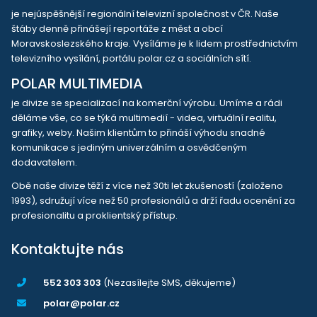
je nejúspěšnější regionální televizní společnost v ČR. Naše
štáby denně přinášejí reportáže z měst a obcí
Moravskoslezského kraje. Vysíláme je k lidem prostřednictvím
televizního vysílání, portálu polar.cz a sociálních sítí.
POLAR MULTIMEDIA
je divize se specializací na komerční výrobu. Umíme a rádi
děláme vše, co se týká multimedií - videa, virtuální realitu,
grafiky, weby. Našim klientům to přináší výhodu snadné
komunikace s jediným univerzálním a osvědčeným
dodavatelem.
Obě naše divize těží z více než 30ti let zkušeností (založeno
1993), sdružují více než 50 profesionálů a drží řadu ocenění za
profesionalitu a proklientský přístup.
Kontaktujte nás
552 303 303
(Nezasílejte SMS, děkujeme)
polar@polar.cz