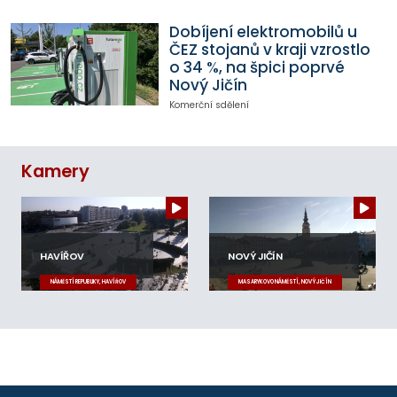
Dobíjení elektromobilů u
ČEZ stojanů v kraji vzrostlo
o 34 %, na špici poprvé
Nový Jičín
Komerční sdělení
Kamery
HAVÍŘOV
NOVÝ JIČÍN
NÁMĚSTÍ REPUBLIKY, HAVÍŘOV
MASARYKOVO NÁMĚSTÍ, NOVÝ JIČÍN