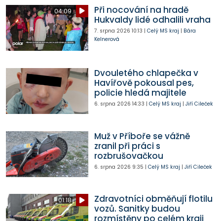
Při nocování na hradě
04:09
Hukvaldy lidé odhalili vraha
7. srpna 2026
10:13
|
Celý MS kraj
|
Bára
Kelnerová
Dvouletého chlapečka v
Havířově pokousal pes,
policie hledá majitele
6. srpna 2026
14:33
|
Celý MS kraj
|
Jiří Cileček
Muž v Příboře se vážně
zranil při práci s
rozbrušovačkou
6. srpna 2026
9:35
|
Celý MS kraj
|
Jiří Cileček
Zdravotníci obměňují flotilu
01:18
vozů. Sanitky budou
rozmístěny po celém kraji