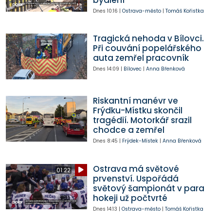
bydlení
Dnes
10:16
|
Ostrava-město
|
Tomáš Kořistka
Tragická nehoda v Bílovci.
Při couvání popelářského
auta zemřel pracovník
Dnes
14:09
|
Bílovec
|
Anna Břenková
Riskantní manévr ve
Frýdku-Místku skončil
tragédií. Motorkář srazil
chodce a zemřel
Dnes
8:45
|
Frýdek-Místek
|
Anna Břenková
Ostrava má světové
01:22
prvenství. Uspořádá
světový šampionát v para
hokeji už počtvrté
Dnes
14:13
|
Ostrava-město
|
Tomáš Kořistka