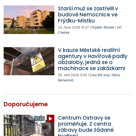
Starší muž se zastřelil v
budově Nemocnice ve
Frýdku-Místku
22. října 2025
15:27
|
Frýdek-Místek
|
Jiří
Cileček
V kauze Městské realitní
agentury v Havířově padly
obžaloby, jedná se o
machinace se zakázkami
30. září 2025
9:06
|
Celý MS kraj
|
Bára
Kelnerová
Doporučujeme
Centrum Ostravy se
01:25
proměňuje. Z centra
zábavy bude žádané