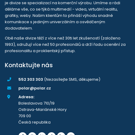
je divize se specializací na komerční výrobu. Umíme a rádi
děláme vše, co se týká multimedií - videa, virtuální realitu,
grafiky, weby. Našim klientům to přináší výhodu snadné
komunikace s jediným univerzálním a osvědčeným
dodavatelem.
Obě naše divize těží z více než 30ti let zkušeností (založeno
1993), sdružují více než 50 profesionálů a drží řadu ocenění za
profesionalitu a proklientský přístup.
Kontaktujte nás
552 303 303
(Nezasílejte SMS, děkujeme)
polar@polar.cz
Adresa:
Boleslavova 710/19
Ostrava-Mariánské Hory
709 00
Česká republika