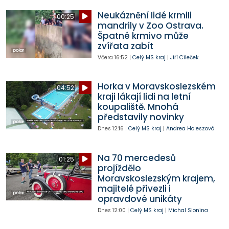
Neukáznění lidé krmili
00:25
mandrily v Zoo Ostrava.
Špatné krmivo může
zvířata zabít
Včera
16:52
|
Celý MS kraj
|
Jiří Cileček
Horka v Moravskoslezském
04:52
kraji lákají lidi na letní
koupaliště. Mnohá
představily novinky
Dnes
12:16
|
Celý MS kraj
|
Andrea Holeszová
Na 70 mercedesů
01:25
projíždělo
Moravskoslezským krajem,
majitelé přivezli i
opravdové unikáty
Dnes
12:00
|
Celý MS kraj
|
Michal Slonina