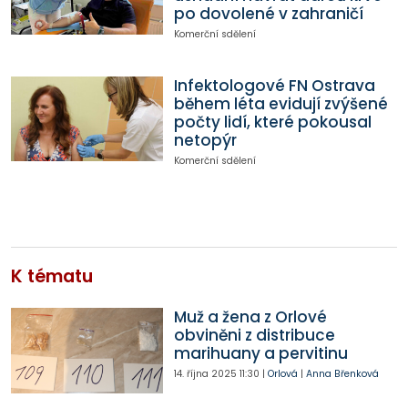
po dovolené v zahraničí
Komerční sdělení
Infektologové FN Ostrava
během léta evidují zvýšené
počty lidí, které pokousal
netopýr
Komerční sdělení
K tématu
Muž a žena z Orlové
obviněni z distribuce
marihuany a pervitinu
14. října 2025
11:30
|
Orlová
|
Anna Břenková