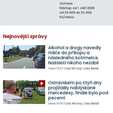
Ostrava
Nástup: od 1. září 2026
od 30 000 do 33 000
Kč/měsíc
Nejnovější zprávy
Alkohol a drogy navedly
řidiče do příkopu a
následného kotrmelce.
Naštěstí nikoho nezabil
Včera
13:27
|
Celý MS kraj
|
Libor Běčák
Ostravskem po čtyři dny
02:42
projížděly nablýskané
mercedesy, finále bylo pod
pecemi
Včera
10:00
|
Celý MS kraj
|
Libor Běčák