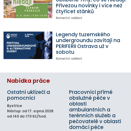
Přivezou novinky i více než
čtyřicet stánků
Komerční sdělení
Legendy tuzemského
undergroundu zavítají na
PERIFERII Ostrava už v
sobotu
Komerční sdělení
Nabídka práce
Ostatní uklízeči a
Pracovníci přímé
pomocníci
obslužné péče v
oblasti
Bystřice
ambulantních a
Nástup: od 17. srpna 2026
terénních služeb a
od 140 do 170 Kč/hod.
pečovatelé v oblasti
domácí péče