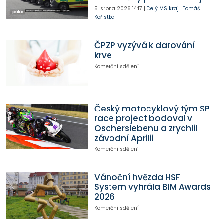
5. srpna 2026
14:17
|
Celý MS kraj
|
Tomáš
Kořistka
ČPZP vyzývá k darování
krve
Komerční sdělení
Český motocyklový tým SP
race project bodoval v
Oscherslebenu a zrychlil
závodní Aprilii
Komerční sdělení
Vánoční hvězda HSF
System vyhrála BIM Awards
2026
Komerční sdělení