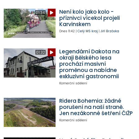
Není kolo jako kolo -
01:34
příznivci vícekol projeli
Karvinskem
Dnes
11:42
|
Celý MS kraj
|
Jiří Brzóska
Legendární Dakota na
01:32
okraji Bělského lesa
prochází masivní
proměnou a nabídne
exkluzivní gastronomii
Komerční sdělení
Ridera Bohemia: žádné
porušení na naší straně.
Jen nezákonné šetření ČIŽP
Komerční sdělení