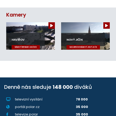
Kamery
HAVÍŘOV
NOVÝ JIČÍN
NÁMĚSTÍ REPUBLIKY, HAVÍŘOV
MASARYKOVO NÁMĚSTÍ, NOVÝ JIČÍN
Denně nás sleduje
148 000
diváků
televizní vysílání
78 000
portál polar.cz
35 000
televize.polar
35 000