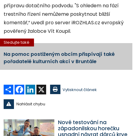
přípravu dotačního podvodu. "S ohledem na fází
trestního řízení nemůžeme poskytnout bližší
komentář,“ uvedl pro server iROZHLAS.cz evropský
pověřený žalobce Vít Koupil.
Sledujte také
Na pomoc postiženým obcím přispívají také
pořadatelé kulturních akcí v Bruntále
Sdílet
Facebook
LinkedIn
X
Vytisknout článek
Nahlásit chybu
Nové testování na
západonilskou horečku
usnadní návrat dárců krve