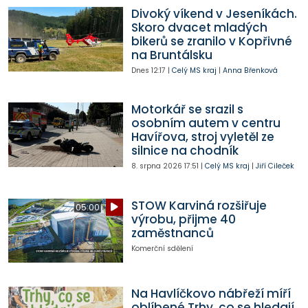
Divoký víkend v Jeseníkách.
Skoro dvacet mladých
bikerů se zranilo v Kopřivné
na Bruntálsku
Dnes
12:17
|
Celý MS kraj
|
Anna Břenková
Motorkář se srazil s
osobním autem v centru
Havířova, stroj vyletěl ze
silnice na chodník
8. srpna 2026
17:51
|
Celý MS kraj
|
Jiří Cileček
STOW Karviná rozšiřuje
05:00
výrobu, přijme 40
zaměstnanců
Komerční sdělení
Na Havlíčkovo nábřeží míří
oblíbené Trhy, co se hledají.