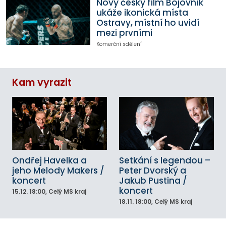
Nový český film Bojovník
ukáže ikonická místa
Ostravy, místní ho uvidí
mezi prvními
Komerční sdělení
Kam vyrazit
Ondřej Havelka a
Setkání s legendou –
jeho Melody Makers /
Peter Dvorský a
koncert
Jakub Pustina /
koncert
15.12.
18:00
, Celý MS kraj
18.11.
18:00
, Celý MS kraj